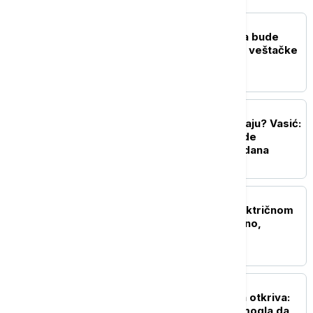
BIZNIS VESTI
Lučić: Srbija na pragu da bude
suštinski centar razvoja veštačke
inteligencije
BIZNIS VESTI
Pregovori o NIS-u pri kraju? Vasić:
Rešenje bi moglo da bude
postignuto za nekoliko dana
BIZNIS VESTI
Aničić: Snabdevanje električnom
energijom u Srbiji stabilno,
apelujemo na štednju
BIZNIS VESTI
Direktor Telekom Srbija otkriva:
Poznato kada bi Srbija mogla da