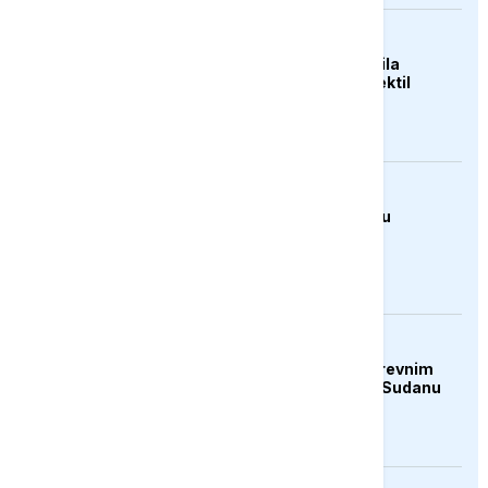
FOKUS
Sjeverna Koreja ispalila
neidentifikovani projektil
prema moru
DRUŠTVO
Sutra isplata penzija u
Republici Srpskoj
KULTURA
Rat i pijesak prijete drevnim
piramidama Meroe u Sudanu