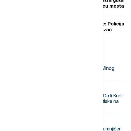
barake, pet vatrogasnih vozila na licu mesta
Prevozio 20 tona nedozvoljene robe: Policija
ga zaustavila kamion kod Šapca, vozač
"pao"
Najnovije vesti
12:20
AKTUELNO IZ KULTURE
"Love Sensation": Madona i Kajli Minog
objavljuju prvu zajedničku pesmu
12:18
POLITIKA
Sednica u Prištini uoči isteka roka: Da li Kurti
koristi institucionalni vakuum za pritiske na
Srbe?
12:17
EVROPA
U Nemačkoj uhapšen Ukrajinac osumnjičen