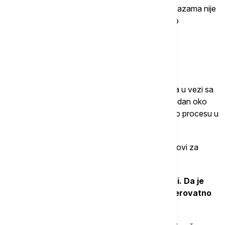
Istovremeno, kako dodaje, Srbija u prethodnim fazama nije
bila viđena kao prioritetni partner za potencijalno
preuzimanje vlasništva, što dodatno komplikuje
pregovaračku poziciju.
Ponude, rokovi i neizvesnost
Govoreći o nedavnim ponudama i spekulacijama u vezi sa
mogućim preuzimanjem, uključujući i predlog vredan oko
dve milijarde evra, Vasiljević ocenjuje da se radi o procesu u
kojem još nema konačnog dogovora.
On ne očekuje brzo rešenje, navodeći da se rokovi za
finalizaciju dogovora već više puta pomeraju.
„Nisam siguran da će se ovo uskoro završiti. Da je
moglo, već bi bilo završeno. Rokovi će se verovatno
ponovo produžiti“, rekao je on.