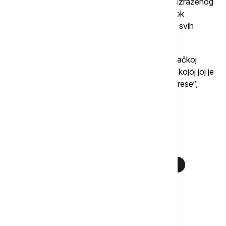
Prema njegovim rečima, u ovom trenutku nema izraženog
pritiska ni sa jedne strane da se proces ubrza, dok
geopolitičke okolnosti dodatno utiču na pozicije svih
učesnika.
„Rusija je u ovom trenutku čak u boljoj pregovaračkoj
poziciji nego ranije, dok Srbija ostaje u situaciji u kojoj joj je
najvažnije da pronađe način da zaštiti svoje interese“,
zaključio je Vasiljević.
Više o...
DOKAZIVANJE VLASNIŠTVA
ENERGETSKA BEZBEDNOST
PREGOVORI
DUŠAN VASILJEVIĆ
KOMPANIJA NIS
KOMPANIJA MOL