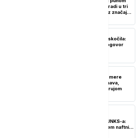
Srpska auto-industrija u punom
gasu: Fiat u Kragujevcu radi u tri
smene i vikendom, izvoz značajno
porastao
BIZNIS VESTI
Berze u zelenom, nafta skočila:
Tržišta očekuju veliki dogovor
SAD i Irana
BIZNIS VESTI
Živković: EPS preduzeo mere
zbog niskog dotoka Dunava,
stabilno snabdevanje strujom
BIZNIS VESTI
Đedović Handanović sa
predstavnicima NIS-a i UNKS-a:
Situacija sa snabdevanjem naftnim
derivatima veoma izazovna