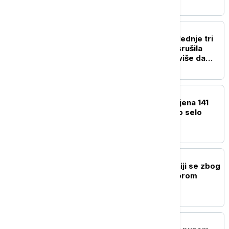
AGROBIZNIS
Najrodnija godina u poslednje tri
decenije: Obilna berba srušila
cenu šljive, ali ko će najviše da
zaradi
BIZNIS VESTI
Jerinić: Za Ekspo prijavljena 141
zemlja, stanovi za Ekspo selo
završeni 95 odsto
AGROBIZNIS
Poljoprivrednici u Britaniji se zbog
suše suočavaju sa najgorom
žetvom u istoriji
BIZNIS VESTI