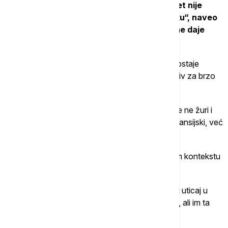
„Hrvatska država ima 45 odsto u INI, pa opet nije
mogla da spreči zatvaranje rafinerije u Sisku“, naveo
je on, dodajući da učešće ispod većinskog ne daje
dovoljno manevarskog prostora.
Prema njegovoj oceni, čitav proces oko NIS-a ostaje
neizvestan i otvoren, a ključni akteri nemaju motiv za brzo
rešenje.
„Ruska strana nema nameru da prodaje, njima se ne žuri i
nema razloga da žure. NIS im ne znači samo finansijski, već
i logistički i politički“, ocenjuje Vasiljević.
On smatra da energetske kompanije u globalnom kontekstu
često imaju i širu ulogu od ekonomske.
„Kroz naftne kompanije se vrši određeni politički uticaj u
regionu. Rusiji nije presudno da li će prodati ili ne, ali im ta
pozicija donosi uticaj“, rekao je on.