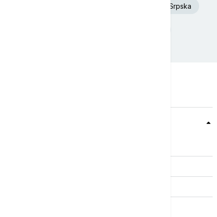
Dunav
Toplotni talas
Republika Srpska
Donald Tramp
Rat u Ukrajini
Teme
Srbija
Evropa
Svet
Biznis
Kultura
Sport
Magazin
Putovanja