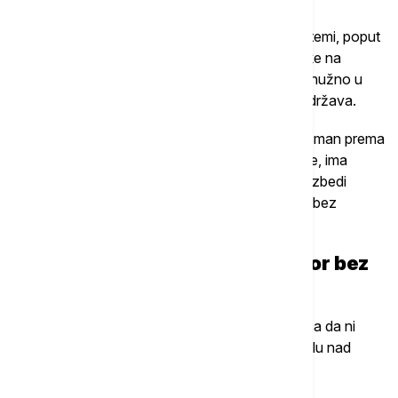
On upozorava da veliki regionalni energetski sistemi, poput
MOL-a, u slučaju akvizicije NIS-a, donose odluke na
osnovu sopstvenih korporativnih interesa, a ne nužno u
skladu sa nacionalnim potrebama pojedinačnih država.
„Velike kompanije raspoređuju proizvodnju i plasman prema
interesima cele korporacije. Srbija, s druge strane, ima
interes da rafinerija pokriva domaće tržište i obezbedi
energetsku sigurnost“, naveo je on, dodajući da bez
vlasničke kontrole država nema realan uticaj.
„Srbija nema manevarski prostor bez
većinskog udela“
Govoreći o primeru iz regiona, Vasiljević podseća da ni
delimično vlasništvo države ne garantuje kontrolu nad
ključnim odlukama.