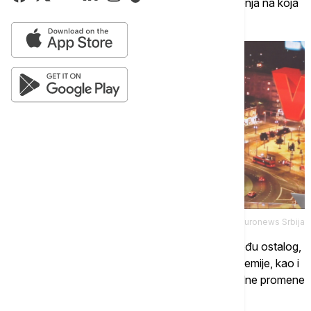
politiku svoje zemlje.
Sve ostalo su međurešenja na koja
Srbija, realno, nema uticaja“, naglasio je on.
Euronews Srbija
Vasiljević smatra da se u okviru razgovora, između ostalog,
raspravlja i o budućem statusu rafinerije i Petrohemije, kao i
o načinu funkcionisanja sistema nakon eventualne promene
vlasničke strukture.