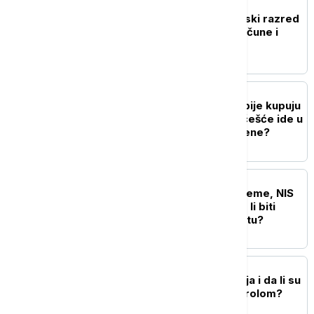
NEKRETNINE
Kupujete stan? Energetski razred
može da odluči cenu, račune i
uslove kredita
BIZNIS VESTI
Koliko često građani Srbije kupuju
u supermarketima i ko češće ide u
nabavku - muškarci ili žene?
BIZNIS VESTI
Nizak Dunav pravi probleme, NIS
pojačava preradu: Hoće li biti
dovoljno goriva u avgustu?
BIZNIS VESTI
Koliko je usporila inflacija i da li su
cene konačno pod kontrolom?