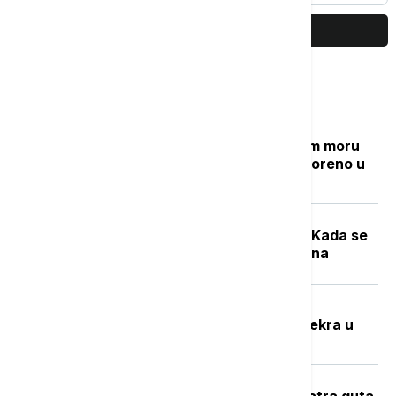
PRIKAŽI JOŠ
Najčitanije
Grčki "Goli otok": Ostrvo u Egejskom moru
sa mračnom prošlošću koje je pretvoreno u
utočište za retke životinje
Počela sezona cvetanja ambrozije: Kada se
očekuje najveća koncentracija polena
Potresna ispovest Nevenke Dobrić:
Hrvatska vojska ubila mi je sina i svekra u
izbegličkoj koloni
Veliki požar na Novom Beogradu: Vatra guta