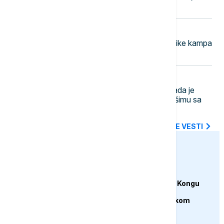
za pripremu sabotaže
12:14
DRUŠTVO
Vučić u Palati Srbija ugostio učesnike kampa
"Srbija te zove 2026"
12:09
FOKUS
"Bože, šta smo to uradili?": Dan kada je
prva atomska bomba sravnila Hirošimu sa
zemljom i zauvek promenila svet
SVE NAJNOVIJE VESTI
euronews.ba
FOKUS
Zdravstveni radnici u Kongu
obustavili rad zbog
neisplaćenih plata tokom
epidemije ebole