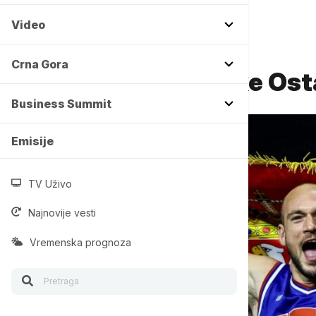
Video
Crna Gora
još vesti iz rubrike Ost
Business Summit
Emisije
TV Uživo
Najnovije vesti
Vremenska prognoza