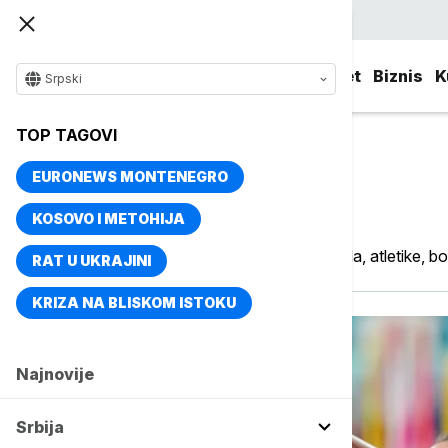
Srpski
Srbija
Evropa
Svet
Biznis
K
Srpski
TOP TAGOVI
EURONEWS MONTENEGRO
Ostali sportovi
KOSOVO I METOHIJA
Aktuelnosti iz rukometa, odbojke, vaterpola, atletike, bo
RAT U UKRAJINI
KRIZA NA BLISKOM ISTOKU
Najnovije
Srbija