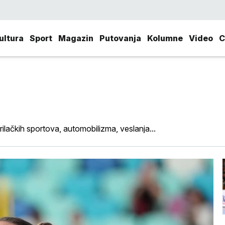
ultura
Sport
Magazin
Putovanja
Kolumne
Video
C
rilačkih sportova, automobilizma, veslanja...