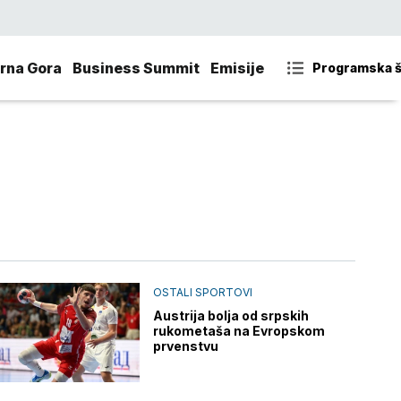
rna Gora
Business Summit
Emisije
Programska 
OSTALI SPORTOVI
Austrija bolja od srpskih
rukometaša na Evropskom
prvenstvu