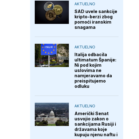
AKTUELNO
SAD uvele sankcije
kripto-berzi zbog
pomoći iranskim
snagama
AKTUELNO
Italija odbacila
ultimatum Španije:
Ni pod kojim
uslovima ne
namjeravamo da
preispitujemo
odluku
AKTUELNO
Američki Senat
usvojio zakon o
sankcijama Rusiji i
državama koje
kupuju njenu naftu i