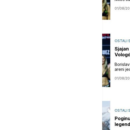
01/08/2
OSTALI 
Sjajan
Volog
Borislav
areni j
01/08/2
OSTALI 
Poginu
legend