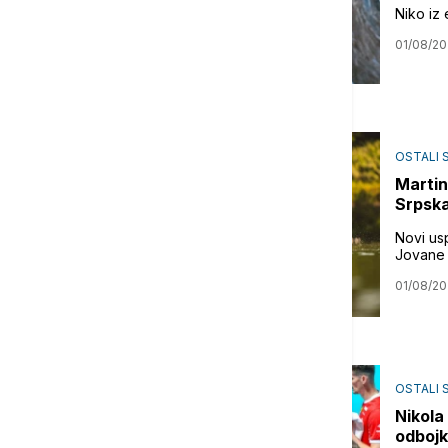
Niko iz 
01/08/2
OSTALI 
Martin
Srpska
Novi us
Jovane A
01/08/2
OSTALI 
Nikola
odbojk