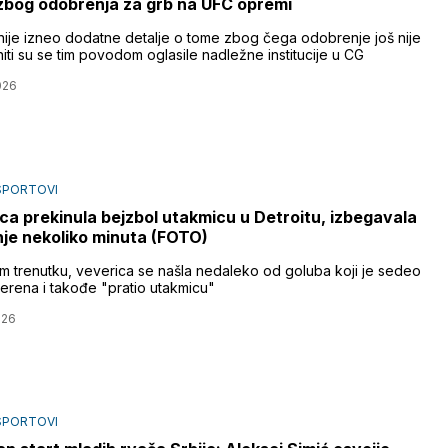
 zbog odobrenja za grb na UFC opremi
 nije izneo dodatne detalje o tome zbog čega odobrenje još nije
niti su se tim povodom oglasile nadležne institucije u CG
026
SPORTOVI
ca prekinula bejzbol utakmicu u Detroitu, izbegavala
je nekoliko minuta (FOTO)
m trenutku, veverica se našla nedaleko od goluba koji je sedeo
 terena i takođe "pratio utakmicu"
026
SPORTOVI