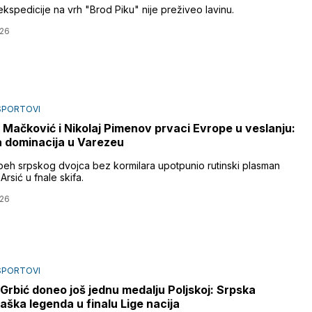
ekspedicije na vrh "Brod Piku" nije preživeo lavinu.
026
SPORTOVI
 Mačković i Nikolaj Pimenov prvaci Evrope u veslanju:
 dominacija u Varezeu
peh srpskog dvojca bez kormilara upotpunio rutinski plasman
rsić u fnale skifa.
026
SPORTOVI
 Grbić doneo još jednu medalju Poljskoj: Srpska
aška legenda u finalu Lige nacija