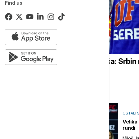
Find us
OSTALI SPORTOVI
Velika pobeda Uroša Medića: Srbin
Stvarno je doktor...
01/08/2026
OSTALI 
Velika
rundi
Miloš J