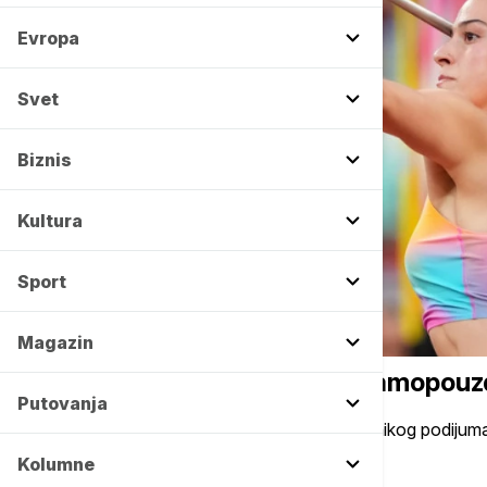
Evropa
Svet
Biznis
Kultura
Sport
Magazin
OSTALI SPORTOVI
Adriana Vilagoš puca od samopouzd
Putovanja
Srpska bacačica koplja želi na vrh pobednikog podiju
Kolumne