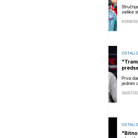
Stručnj
velike 
01/08/2
OSTALI 
"Tramp
predse
Prva dam
jednim 
30/07/2
OSTALI 
"Bitno