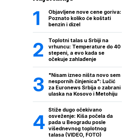
Objavljene nove cene goriva:
Poznato koliko će koštati
benzin i dizel
Toplotni talas u Srbiji na
vrhuncu: Temperature do 40
stepeni, a evo kada se
očekuje zahlađenje
"Nisam izneo ništa novo sem
nespornih činjenica": Lučić
za Euronews Srbija o zabrani
ulaska na Kosovo i Metohiju
Stiže dugo očekivano
osveženje: Kiša počela da
pada u Beogradu posle
višednevnog toplotnog
talasa (VIDEO, FOTO)