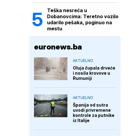
Teška nesreća u
Dobanovcima: Teretno vozilo
udarilo pešaka, poginuo na
mestu
euronews.ba
AKTUELNO
Oluja čupala drveće
i nosila krovove u
Rumuniji
AKTUELNO
Španija od sutra
uvodi privremene
kontrole za putnike
iz Italije