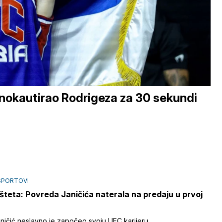
 nokautirao Rodrigeza za 30 sekundi
SPORTOVI
 šteta: Povreda Janičića naterala na predaju u prvoj
aničić neslavno je započeo svoju UFC karijeru.