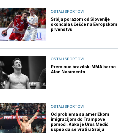
OSTALI SPORTOVI
Srbija porazom od Slovenije
okončala učešće na Evropskom
prvenstvu
OSTALI SPORTOVI
Preminuo brazilski MMA borac
Alan Nasimento
OSTALI SPORTOVI
Od problema sa američkom
imigracijom do Trampove
pomoći: Kako je Uroš Medić
uspeo da se vrati u Srbiju