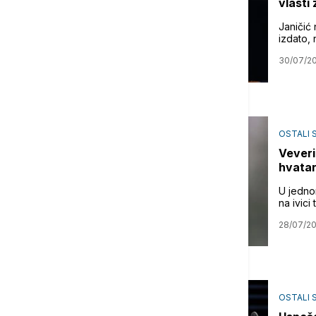
vlasti
Janičić
izdato, 
30/07/2
OSTALI 
Veveri
hvatan
U jedno
na ivici
28/07/2
OSTALI 