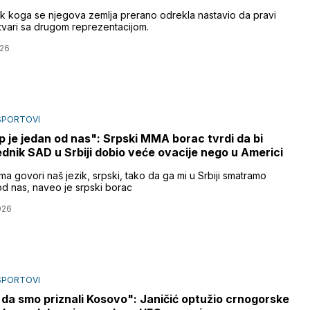
ak koga se njegova zemlja prerano odrekla nastavio da pravi
stvari sa drugom reprezentacijom.
026
SPORTOVI
 je jedan od nas": Srpski MMA borac tvrdi da bi
dnik SAD u Srbiji dobio veće ovacije nego u Americi
a govori naš jezik, srpski, tako da ga mi u Srbiji smatramo
od nas, naveo je srpski borac
026
SPORTOVI
 da smo priznali Kosovo": Janičić optužio crnogorske