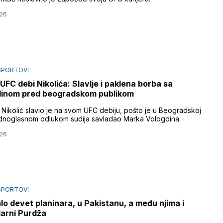
026
SPORTOVI
 UFC debi Nikolića: Slavlje i paklena borba sa
dinom pred beogradskom publikom
 Nikolić slavio je na svom UFC debiju, pošto je u Beogradskoj
ednoglasnom odlukom sudija savladao Marka Vologdina.
026
SPORTOVI
lo devet planinara, u Pakistanu, a među njima i
arni Purdža