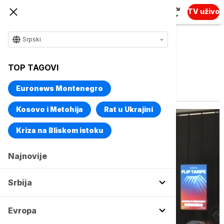
TV uživo
Srpski
TOP TAGOVI
Vise o temi
Kosovo i Metohija
Euronews Montenegro
Kosovo i Metohija
Rat u Ukrajini
Kriza na Bliskom istoku
Najnovije
Srbija
Evropa