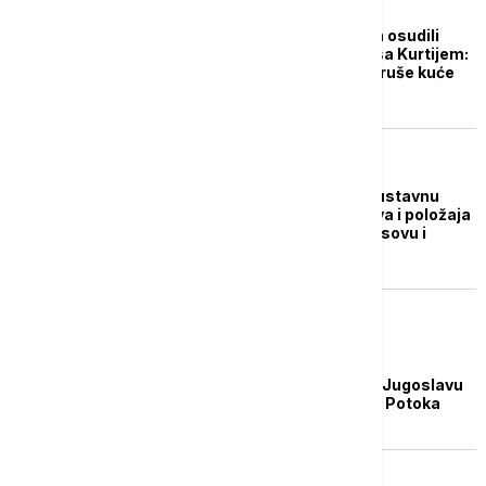
POLITIKA
Petković i Srpska lista osudili
Rašića zbog susreta sa Kurtijem:
Smeje se dok Srbima ruše kuće
na Gazivodama
POLITIKA
Srpska lista podnela ustavnu
žalbu radi zaštite prava i položaja
srpskog naroda na Kosovu i
Metohiji
AKTUELNO
Sud u Prištini odredio
jednomesečni pritvor Jugoslavu
Radojeviću iz Zubinog Potoka