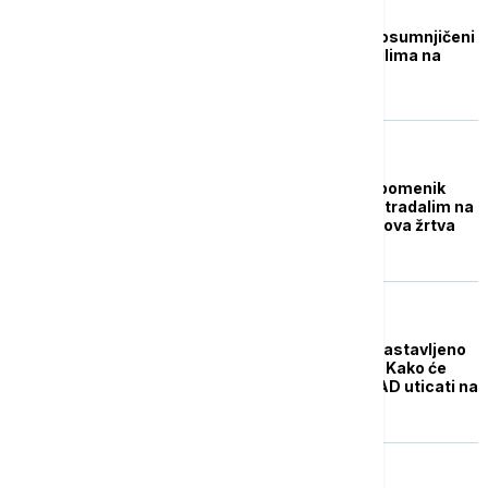
DRUŠTVO
Na Horgošu uhapšen osumnjičeni
za ratni zločin nad civilima na
Kosovu i Metohiji
POLITIKA
Dačić u Raški otkrio spomenik
herojima 37. brigade stradalim na
Kosovu i Metohiji: Njihova žrtva
ostaje večni zavet
POLITIKA
Na Kosovu i Metohiji nastavljeno
rušenje imovine Srba: Kako će
strateški dijalog sa SAD uticati na
položaj zajednice?
POLITIKA