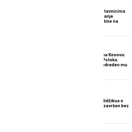
POLITIKA
Petković: Pozivi predstavnicima
Srpske liste za saslušanje
nastavak pritiska Prištine na
srpski narod
AKTUELNO
Novi pritisak na Srbe na Kosovu:
Muškarac iz Zubinog Potoka
priveden na Brnjaku, određen mu
pritvor
POLITIKA
Sastanak Kurtija i Abdidžikua o
formiranju institucija završen bez
dogovora