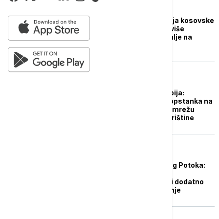
POLITIKA
Novi pokušaj formiranja kosovske
skupštine: Kurti traži više
vremena, dogovor i dalje na
čekanju
BIZNIS VESTI
Lučić za Euronews Srbija:
Telekom ostaje stub opstanka na
Kosovu i Metohiji i širi mrežu
uprkos pritiscima iz Prištine
POLITIKA
Gradonačelnik Zubinog Potoka:
Jednostrani potezi i
institucionalni pritisci dodatno
produbljuju nepoverenje