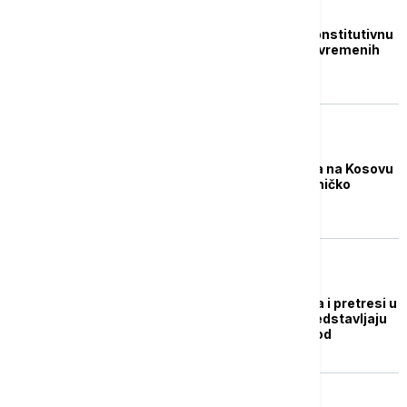
POLITIKA
Počele pripreme za konstitutivnu
sednicu skupštine privremenih
institucija u Prištini
POLITIKA
Nikolić: Hapšenja Srba na Kosovu
i Metohiji "puzeće" etničko
čišćenje
POLITIKA
Srpska lista: Hapšenja i pretresi u
Ibarskom Kolašinu predstavljaju
pritisak na srpski narod