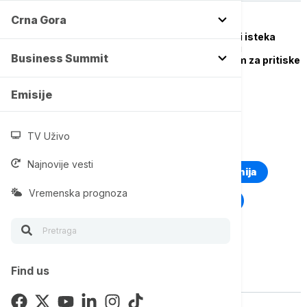
Crna Gora
POLITIKA
Sednica u Prištini uoči isteka
roka: Da li Kurti koristi
Business Summit
institucionalni vakuum za pritiske
na Srbe?
Emisije
TV Uživo
TOP TAGOVI
Najnovije vesti
Euronews Montenegro
Kosovo i Metohija
Vremenska prognoza
Rat u Ukrajini
Kriza na Bliskom istoku
Find us
Vise o temi