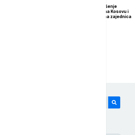
Linta: Sistematsko kršenje
osnovnih prava Srba na Kosovu i
Metohiji, međunarodna zajednica
da reaguje
...
1
2
25
Današnji tagovi