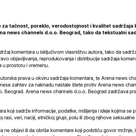
za tačnost, poreklo, verodostojnost i kvalitet sadržaja
ena news channels d.o.o. Beograd, tako da tekstualni sadr
držaj komentara u isključivom vlasništvu autora, tako da sad
vo objavljivanja, reprodukovanja i distribucije sadržaja kome
 u prostoru i vremenu.
 autorska prava u okviru sadržaja komentara, te Arena news c
odnese zahtev za naknadu nastale štete protiv Arena news chann
. Beograd. Arena news channels d.o.o. Beograd zadržava pravo 
oji sadrže informacije, podatke, mišljenja i ideje kojima se podsti
rasi, veri, naciji, etničkoj grupi, polu ili zbog njihove seksualne
e objavi ili da obriše komentare koji podstiču govor mržnje, i