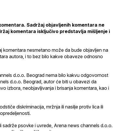
 komentara. Sadržaj objavljenih komentara ne
žaj komentara isključivo predstavlja mišljenje i
ržaj komentara nesmetano može da bude objavljen na
ntara autora, i to bez bilo kakve obaveze odnosno
hannels d.o.o. Beograd nema bilo kakvu odgovornost
els d.o.o. Beograd, autor će biti u obavezi da
izbora, neobjavljivanja i brisanja komentara, kao i
če diskriminacija, mržnja ili nasilje protiv lica ili
 opredeljenosti.
li sadrže psovke i uvrede, Arena news channels d.o.o.