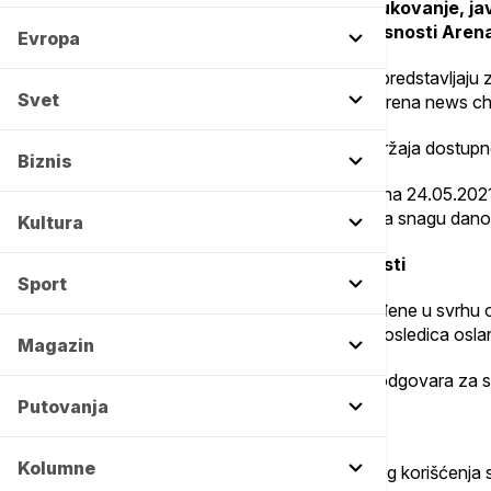
Nije dozvoljeno umnožavanje, reprodukovanje, javno
prethodnog odobrenja ili pisane saglasnosti Aren
Evropa
Sadržaj sa sajta, kao i svi delovi sadržaja predstavljaj
Svet
koja su prenela pravo korišćenja istih na Arena news c
Neovlašćeno korišćenje bilo kog dela sadržaja dostupn
Biznis
Ovi Uslovi korišćenja stupaju na snagu dana 24.05.202
najave. Izmena Uslova korišćenja stupa na snagu danom 
Kultura
Odricanje i ograničenje od odgovornosti
Sport
Sve informacije na našem sajtu su predviđene u svrhu 
bilo kakvu štetu koja može nastupiti kao posledica osla
Magazin
Arena news channels d.o.o. Beograd ne odgovara za sadržaj
Putovanja
Obaveze korisnika
Kolumne
U cilju efikasnog, bezbednog i neometanog korišćenja sa