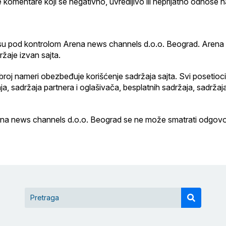
komentare koji se negativno, uvredljivo ili neprijatno odnose na
nisu pod kontrolom Arena news channels d.o.o. Beograd. Arena 
žaje izvan sajta.
j nameri obezbeđuje korišćenje sadržaja sajta. Svi posetioci 
žaja, sadržaja partnera i oglašivača, besplatnih sadržaja, sadržaj
rena news channels d.o.o. Beograd se ne može smatrati odgovor