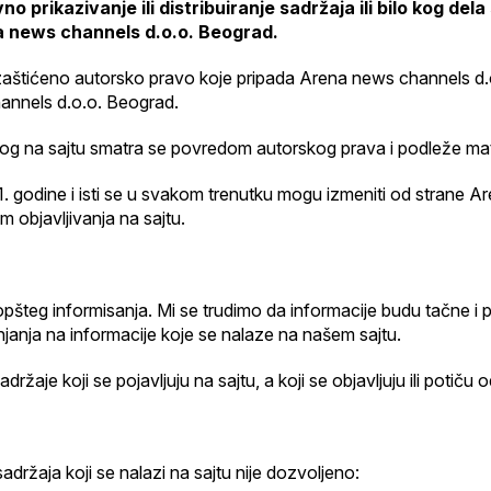
 prikazivanje ili distribuiranje sadržaja ili bilo kog d
a news channels d.o.o. Beograd.
u zaštićeno autorsko pravo koje pripada Arena news channels d.o
hannels d.o.o. Beograd.
og na sajtu smatra se povredom autorskog prava i podleže mаte
1. godine i isti se u svakom trenutku mogu izmeniti od strane
objavljivanja na sajtu.
opšteg informisanja. Mi se trudimo da informacije budu tačn
njanja na informacije koje se nalaze na našem sajtu.
e koji se pojavljuju na sajtu, a koji se objavljuju ili potiču od
držaja koji se nalazi na sajtu nije dozvoljeno: