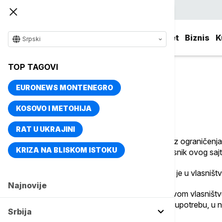
Srpski
Srbija
Evropa
Svet
Biznis
K
Srpski
TOP TAGOVI
EURONEWS MONTENEGRO
Uslovi korišćenja
KOSOVO I METOHIJA
RAT U UKRAJINI
Pristupajući sajtu www.euronews.rs, Vi bez ograničenja
KRIZA NA BLISKOM ISTOKU
news channels d.o.o. Beograd, koja je vlasnik ovog sajt
Korišćenjem bilo kog sadržaja na sajtu koji je u vlasni
Najnovije
Svi sadržaji objavljeni na sajtu su u isključivom vlasn
se mogu jedino i isključivo koristiti za ličnu upotrebu,
Srbija