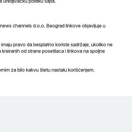
 uredjivačku politiku sajta.
news channels d.o.o. Beograd linkove objavljuje u
imaju pravo da besplatno koriste sadržaje, ukoliko ne
a kreiranih od strane posetilaca i linkova na spoljne
nim za bilo kakvu štetu nastalu korišćenjem.