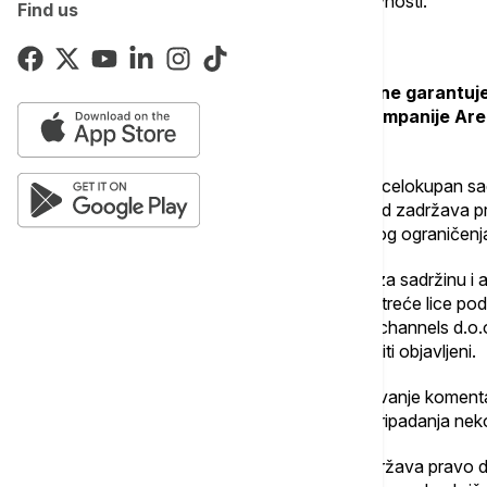
svaku štetu koja je posledica njihovih aktivnosti.
Find us
Pravila komentarisanja
Arena news channels d.o.o. Beograd ne garantuje 
predstavlja mišljenje, oduku ili stav kompanije Ar
stav autora komentara.
Autor komentara u svemu garantuje da je celokupan sa
sajtu. Arena news channels d.o.o. Beograd zadržava pra
naknade prema autoru, kao bez bilo kakvog ograničenja
Autor komentara je isključivo odgovoran za sadržinu i
prema trećim licima. U tom smislu, ukoliko treće lice p
nadoknadi svaku vrstu štete Arena news channels d.o.o
pravo postmoderacije komentara koji će biti objavljeni.
U svakom slučaju, nije dozvoljeno objavljivanje komentara k
grupe lica zbog njihovog pripadanja ili nepripadanja nekoj 
Arena news channels d.o.o. Beograd zadržava pravo da n