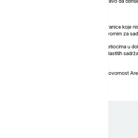
Beograd zadržava pravo da ne objavi ili pravo da obriše 
Linkovi na spoljne stranice
Sajt Euronews.rs sadrži linkove na web stranice koje 
dobroj nameri i ne može se smatrati odgovornim za sadr
Arena news channels d.o.o. Beograd posetiocima u dobro
krše pravila korišćenja. Sajt se sastoji od vlastitih sadr
stranice.
Sve sadržaje sajta koristite na vlastitu odgovornost A