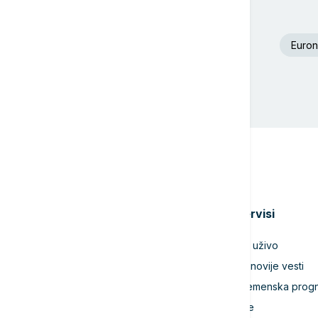
Euron
Teme
Servisi
Srbija
TV uživo
Evropa
Najnovije vesti
Svet
Vremenska prog
Biznis
Igre