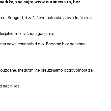
ela sadržaja sa sajta www.euronews.rs, bez
.o. Beograd, ili zaštićeno autorsko pravo trećih lica
rijаlnom i krivičnom gonjenju.
 Arena news channels d.o.o. Beograd bez posebne
e i pouzdane, međutim, ne preuzimamo odgovornost za
 trećih lica.