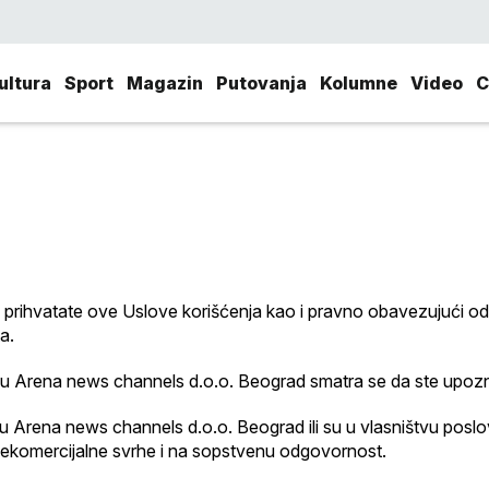
ultura
Sport
Magazin
Putovanja
Kolumne
Video
C
 prihvatate ove Uslove korišćenja kao i pravno obavezujući od
a.
štvu Arena news channels d.o.o. Beograd smatra se da ste upozn
ištvu Arena news channels d.o.o. Beograd ili su u vlasništvu po
 u nekomercijalne svrhe i na sopstvenu odgovornost.