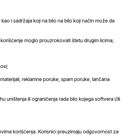
, kao i sadržaja koji na bilo na bilo koji način može da
 bi korišćenje moglo prouzrokovati štetu drugim licima;
osi;
i materijali, reklamne poruke, spam poruke, lančana
u uništenja ili ograničenja rada bilo kojega softvera i/ili
lovima korišćenja. Korisnici preuzimaju odgovornost za