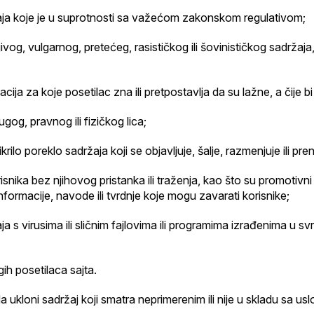
ržaja koje je u suprotnosti sa važećom zakonskom regulativom;
jivog, vulgarnog, pretećeg, rasističkog ili šovinističkog sadržaja
acija za koje posetilac zna ili pretpostavlja da su lažne, a čije
gog, pravnog ili fizičkog lica;
rilo poreklo sadržaja koji se objavljuje, šalje, razmenjuje ili pren
risnika bez njihovog pristanka ili traženja, kao što su promotivn
informacije, navode ili tvrdnje koje mogu zavarati korisnike;
a s virusima ili sličnim fajlovima ili programima izrađenima u svrh
gih posetilaca sajta.
kloni sadržaj koji smatra neprimerenim ili nije u skladu sa us