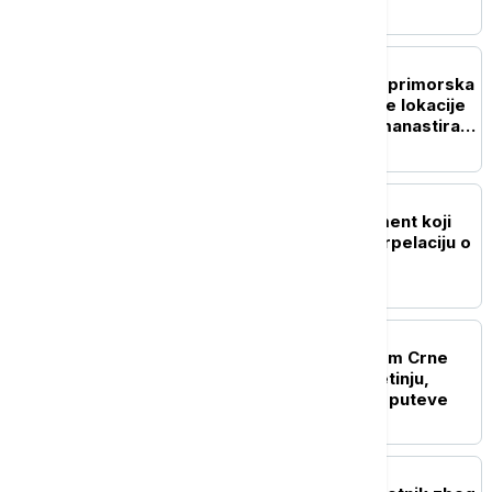
CRNA GORA
Mitropolija crnogorsko-primorska
pozvala na preispitivanje lokacije
solarne elektrane kod manastira
Ostrog
CRNA GORA
Knežević najavio dokument koji
će uzdrmati Vladu i interpelaciju o
radu Ibrahimovića
CRNA GORA
Požari i dalje besne širom Crne
Gore: Najkritičnije na Cetinju,
vatrogasci brane kuće i puteve
CRNA GORA