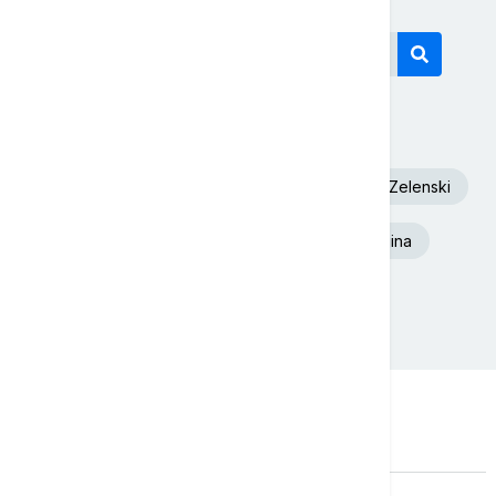
Današnji tagovi
Euronews Srbija
Dunav
Volodimir Zelenski
Toplotni talas
Beograd
Ukrajina
Aleksandar Vučić
Požar