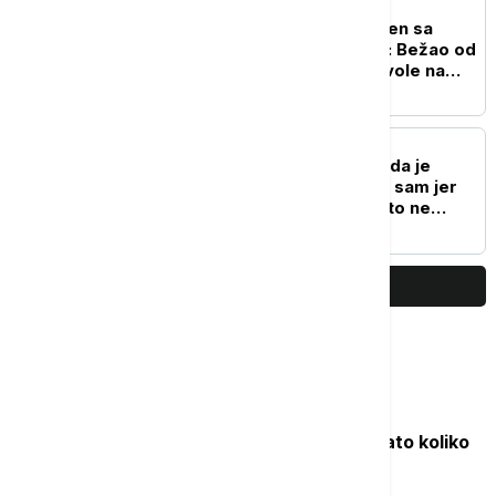
CRNA GORA
Srpski državljanin kažnjen sa
4.000 evra u Crnoj Gori: Bežao od
policije i ostao bez dozvole na
šest meseci
CRNA GORA
Vladislav Dajković tvrdi da je
zadržan u Tivtu: Snimao sam jer
sam se plašio da mi nešto ne
podmetnu
PRIKAŽI JOŠ
Najčitanije
Objavljene nove cene goriva: Poznato koliko
će koštati benzin i dizel