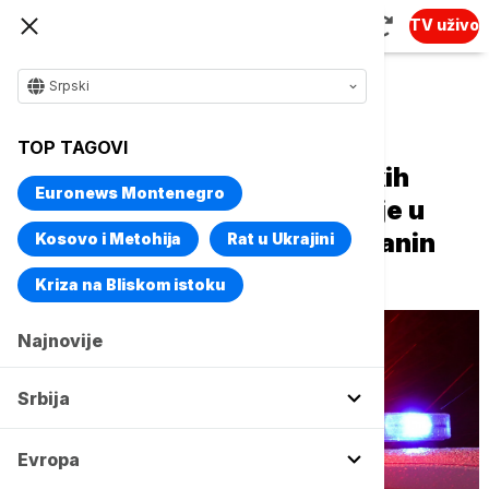
TV uživo
Srpski
Naslovna
Crna Gora
TOP TAGOVI
Policija privela dvojicu turskih
Euronews Montenegro
državljana u Podgorici: Racije u
gradu nakon što je Podgoričanin
Kosovo i Metohija
Rat u Ukrajini
pretučen i izboden
Kriza na Bliskom istoku
Najnovije
Srbija
Evropa