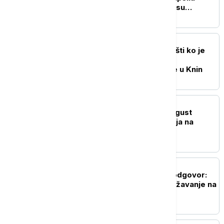
dvojicu, osumnjičeni da su
pljačkali turiste
CRNA GORA
Dajković: Vlada da saopšti ko je
doneo odluku o slanju
predstavnika Crne Gore u Knin
CRNA GORA
Mandić: Za Srbe je 4. avgust
datum stradanja i sećanja na
izbegličke kolone
CRNA GORA
Dajković traži istragu i odgovor:
Ko je naredio moje zadržavanje na
Aerodromu Tivat?