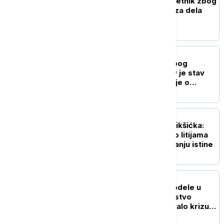
U Nikšiću uhapšen maloletnik zbog
vrbovanja i obučavanja za dela
terorizma
CRNA GORA
Polemike u Podgorici zbog
proslave "Oluje": Kakav je stav
Nove srpske demokratije o
učešću predstavnika Crne Gore?
CRNA GORA
Eparhija budimljansko-nikšićka:
Vučićevo naglašavanje o litijama
izuzetan doprinos očuvanju istine
CRNA GORA
"Oluja" otvorila nove podele u
Crnoj Gori: Da li je prisustvo
Podgorice u Kninu izazvalo krizu u
vladajućoj koaliciji