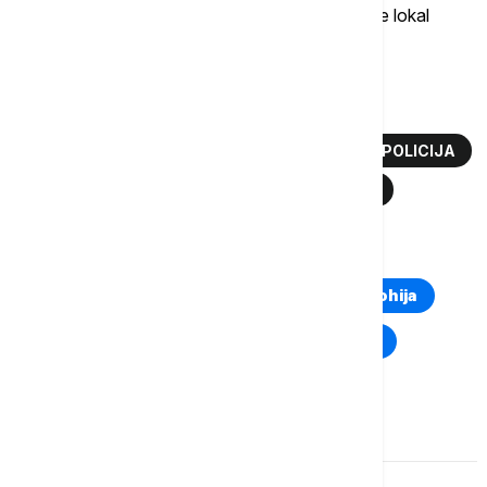
jednog lokala na Zabjelu, i da su tu ostali i kada je lokal
zatvoren, nakon čega je napadnut.
Više o...
PODGORICA
ZABJELO
NAPAD
POLICIJA
EURONEWS MONTENEGRO
CRNA GORA
TOP TAGOVI
Euronews Montenegro
Kosovo i Metohija
Rat u Ukrajini
Kriza na Bliskom istoku
Komentari (
0
)