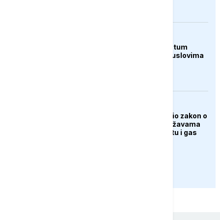
AKTUELNO
Italija odbacila ultimatum
Španije: Ni pod kojim uslovima
ne namjeravamo da
preispitujemo odluku
AKTUELNO
Američki Senat usvojio zakon o
sankcijama Rusiji i državama
koje kupuju njenu naftu i gas
PRIKAŽI JOŠ