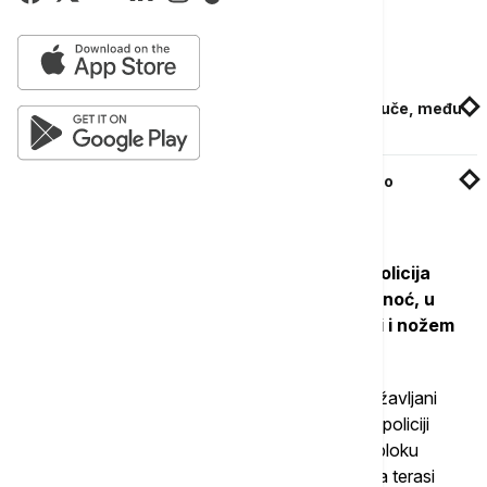
državljana.
Povezane vesti
Policija u Ulcinju uhapsila četiri osobe zbog tuče, među
njima jedan Beograđanin
Ministar unutrašnjih poslova protiv predloga o
policijskoj stanici u Luvru
Vijesti su ranije danas objavile da
podgorička policija
traga za trojicom napadača koji su kasno sinoć, u
podoričkom naselju Zabjelo, teško povredili i nožem
ranili Podgoričanina
M. J.
Povređeni Podgoričanin tvrdi da su ga napali državljani
Turske, a novinarki je rekao ono što je ispričao i policiji
nakon što mu je ukazana pomoć u Urgentnom bloku
Kliničkog centra - da je sinoć sa društvom bio na terasi