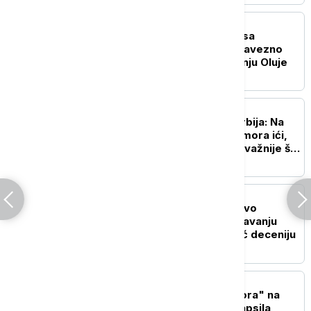
CRNA GORA
Milatović: Dobri odnosi sa
Hrvatskom ne znače obavezno
prisustvo na obeležavanju Oluje
CRNA GORA
Vuković za Euronews Srbija: Na
proslavu "Oluje" se ne mora ići,
ali je crnogorskoj vlasti važnije šta
misli Zagreb
CRNA GORA
MVP Crne Gore: Prisustvo
predstavnika na obeležavanju
Oluje u Kninu praksa već deceniju
CRNA GORA
Pali sa uređajem "Pandora" na
Velikoj plaži: Policija uhapsila