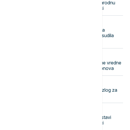
Održano takmičenje za najlepšu narodnu
nošnju i najboljeg zdravičara u Guči
23:56
EVROPA
Belorusija proglasila sajt Euronewsa
"ekstremističkim" medijem: Kuća osudila
odluku Minska
23:55
FOKUS
Vojska SAD kupuje laserske sisteme vredne
400 miliona dolara za obaranje dronova
23:49
EVROPA
Kalas: Novi ruski napadi dodatni razlog za
pooštravanje sankcija Moskvi
23:42
PLANETA
Tramp će se žaliti na odluku o obustavi
gradnje balske dvorane u Beloj kući