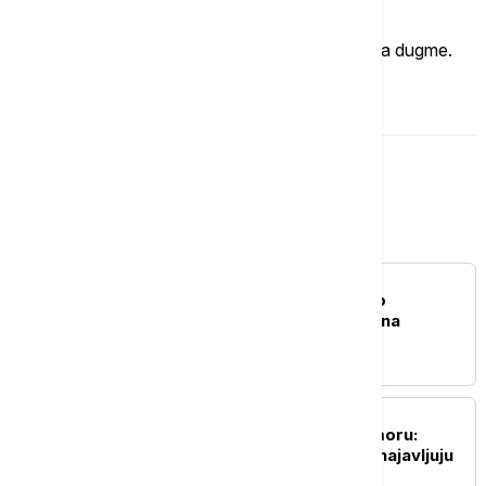
Imate mišljenje?
Ukoliko želite da ostavite komentar, kliknite na dugme.
OSTAVI KOMENTAR
Crna Gora
CRNA GORA
Knežević: Pokrenućemo
interpelaciju o radu Ervina
Ibrahimovića
CRNA GORA
Nestašice vode u Sutomoru:
Turisti zbog restrikcija najavljuju
odlazak