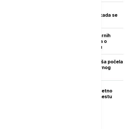
Toplotni talas u Srbiji na vrhuncu:
Temperature do 40 stepeni, a evo kada se
očekuje zahlađenje
"Nisam izneo ništa novo sem nespornih
činjenica": Lučić za Euronews Srbija o
zabrani ulaska na Kosovo i Metohiju
Stiže dugo očekivano osveženje: Kiša počela
da pada u Beogradu posle višednevnog
toplotnog talasa (VIDEO, FOTO)
Teška nesreća u Dobanovcima: Teretno
vozilo udarilo pešaka, poginuo na mestu
Najnovije vesti
00:03
DRUŠTVO