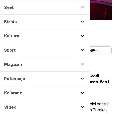
Svet
Biznis
Tanjug/AP/Matt Rourke -
Copyright Tanjug/AP/Matt Rourke
Autor:
Tanjug
Kultura
27/10/2025
-
07:40
Sport
Dodajte Euronews kao željeni izvor na Google-u
Magazin
U podgoričkom naselju Zabjelo, policija sprovodi
Putovanja
racije, nakon što je u tom delu grada sinoć pretučen i
nožem izboden Podgoričanin M.J. (25).
Kolumne
Revoltirani tim činom okupili su se i brojni stanovnici naselja
Video
koji su u više navrata pogrdno skandirali na račun Turaka,