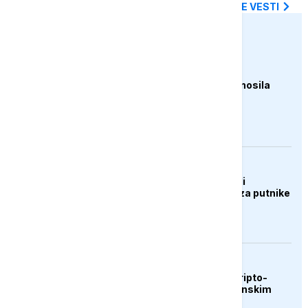
SVE NAJNOVIJE VESTI
euronews.ba
AKTUELNO
Oluja čupala drveće i nosila
krovove u Rumuniji
AKTUELNO
Španija od sutra uvodi
privremene kontrole za putnike
iz Italije
AKTUELNO
SAD uvele sankcije kripto-
berzi zbog pomoći iranskim
snagama