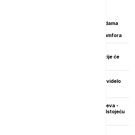
Najčitanije
Važan svedok antičke istorije: U vodama
Sicijlije otkriveni ostaci potonulog
starorimskog broda sa 100 vinskih amfora
Dobre vesti za najstarije građane:
Povećanje penzija ove godine, penzije će
pratiti rast plata
Stvorena nova boja koju je do sada videlo
samo sedmoro ljudi
Sad je pravo vreme za nabavku ogreva -
koliko koštaju drva i pelet pred predstojeću
grejnu sezonu