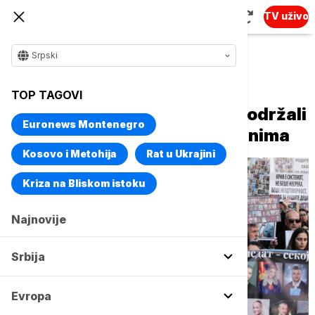
TV uživo
Srpski
Naslovna
Evropa
Region
TOP TAGOVI
Porodice stradalih i građani održali
Euronews Montenegro
marš za žrtve požara u Kočanima
Kosovo i Metohija
Rat u Ukrajini
Kriza na Bliskom istoku
Najnovije
Srbija
Evropa