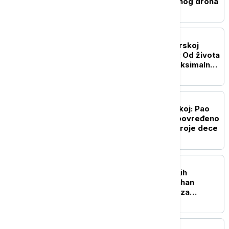
pronađeni ostaci borbenog drona
EVROPA
Daniel Kinahan izručen Irskoj
posle decenije bekstva: Od života
u Dubaiju do zatvora maksimalne
bezbednosti
EVROPA
Drama na plaži u Hrvatskoj: Pao
bor visok 13,5 metara, povređeno
osam ljudi, među njima troje dece
EVROPA
Pao jedan od najtraženijih
kriminalaca: Danijel Kinahan
izručen Irskoj, tereti se za
trgovinu drogom i oružjem
EVROPA