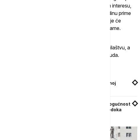
mere kada je to u njihovom ličnom ili stranačkom interesu,
sada tokom rasprave o budžetu za narednu godinu prime
porodice stradalih u Kočanima i donesu mere koje će
pomoći tim ljudima koje je cela država ostavila same.
Nakon toga, građani su se uputili ka Javnom tužilaštvu, a
marš će se završiti ispred Osnovnog krivičnog suda.
Povezane vesti
Preliminarni rezultati lokalnih izbora u Severnoj
Makedoniji: VMRO-DPMNE u vođstvu
Pomereno ročište za Banjsku: Razlog je nemogućnost
uspostavljanja video-veze za saslušanje svedoka