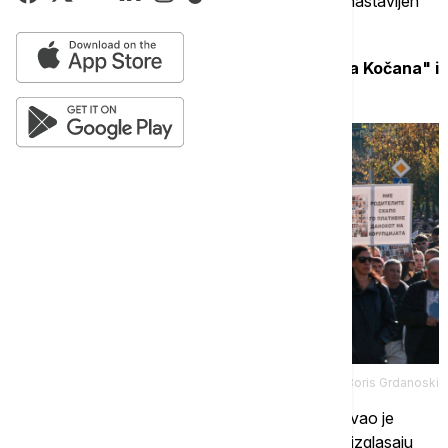
Marš je počeo na Trgu Makedonija, a potom je nastavljen
do Sobranja.
Ispred parlamenta skandiralo se "Pravda za Kočana" i
"Ubice".
Tanjug/AP/Boris Grdanoski
Borjan Eftimov iz inicijative "Ko je sledeći?" pozvao je
poslanike da, kao što umeju da se okupe i hitno izglasaju