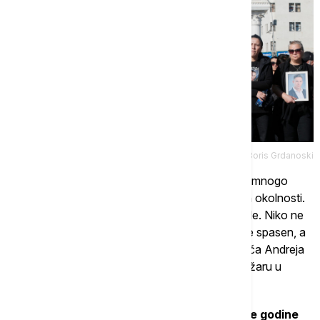
Tanjug/AP/Boris Grdanoski
"Istraga koja je vođena ostala je nepotpuna, sa mnogo
otvorenih pitanja, bez odgovora i nerazjašnjenih okolnosti.
Tražimo da se utvrdi zašto su institucije zakasnile. Niko ne
treba da živi sa mišlju da je neko mogao da bude spasen, a
nije", rekla je Natalija Đorđievska, supruga pevača Andreja
Đorđievskog iz grupe DNK, koji je poginuo u požaru u
"Pulsu".
U diskoteci "Puls" u Kočanima 16. marta ove godine