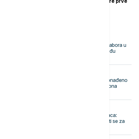
Ubod stršljena: Kako reagovati i mere prve
pomoći
Najnovije vesti
23:50
DRUŠTVO
Mile Novković najbolji trubač 65. Sabora u
Guči, orkestar Vasiljević najbolji među
orkestrima
23:44
FOKUS
Rekordna zaplena u Indoneziji: Pronađeno
1,3 tone ketamina vrednog 116 miliona
dolara
23:36
EVROPA
Pao jedan od najtraženijih kriminalaca:
Danijel Kinahan izručen Irskoj, tereti se za
trgovinu drogom i oružjem