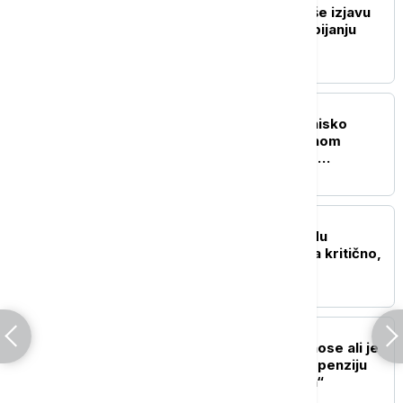
Zaharova: Zapad ignoriše izjavu
nemačkog novinara o ubijanju
Rusa
REGION
Požar kod Gacka: Gori nisko
rastinje na nepristupačnom
terenu, sve raspoložive
vatrogasne jedinice na terenu
EVROPA
Požar u bolnici na zapadu
Francuske: Jedna osoba kritično,
10 lakše povređeno
EVROPA
Tajani: Obnovićemo odnose ali je
reakcija Sančeza na suspenziju
Šengena "neprihvatljiva“