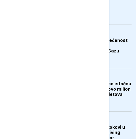
pritisak na Iran
AKTUELNO
Hamas potvrdio posvećenost
završetku druge faze
Trumpovog plana za Gazu
FOKUS
Tajfun Dolphin poharao istočnu
Kinu: Evakuisano gotovo milion
ljudi, otkazano 1.400 letova
DRUŠTVO
U Sarajevu održani skokovi u
vodu Bentbaša Cliff Diving
2026: Banjalučanin Igor