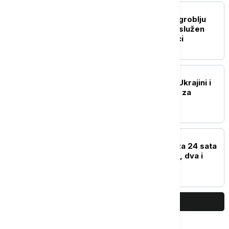
EVROPA
Na Srpskom vojničkom groblju
Novi Zejtinlik u Sokolcu služen
parastos, položeni venci
EVROPA
Papa: Dosta je nasilja u Ukrajini i
Rusiji, napravimo mesta za
diplomatiju
EVROPA
U Severnoj Makedoniji za 24 sata
registrovano 25 požara, dva i
dalje aktivna
PRIKAŽI JOŠ