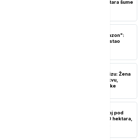
i Italije: Uništeno 35 hektara šume
EVROPA
Ukrajina cilja "ruski Amazon":
Zašto je Wildberries postao
ključna meta Kijeva?
EVROPA
Neobičan incident u Parizu: Žena
donela dve bombe u crkvu,
policija evakuisala vernike
EVROPA
Veliki požar u Francuskoj pod
kontrolom: Izgorelo 320 hektara,
vatrogasci prate nova
razbuktavanja