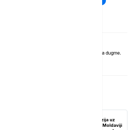
Rat u Ukrajini
Kriza na Bliskom istoku
Komentari (
0
)
Imate mišljenje?
Ukoliko želite da ostavite komentar, kliknite na dugme.
OSTAVI KOMENTAR
Evropa
EVROPA
RAT U UKRAJINI Eksplozija uz
granicu sa Ukrajinom: U Moldaviji