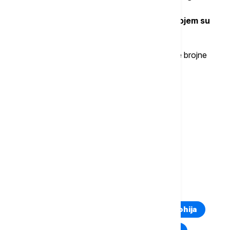
izbio je požar usled nedozvoljene upotrebe
pirotehnike tokom koncerta grupe DNK u kojem su
poginule 62 osobe.
Diskoteka je radila bez važeće dozvole i kršila je brojne
standarde bezbednosti.
Više o...
SEVERNA MAKEDONIJA
KOČANI
PORODICE POGINULIH
ŽRTVE POŽARA
TOP TAGOVI
Euronews Montenegro
Kosovo i Metohija