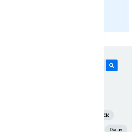
Arsenić slavio
PRIKAŽI JOŠ
Današnji tagovi
Volodimir Zelenski
Požar
Deliblatska Peščara
Aleksandar Vučić
Ukrajina
Euronews Srbija
Srbija
Dunav