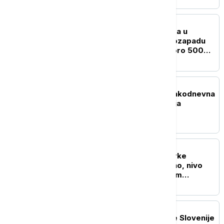
EVROPA
Gašenja šumskog požara u
provinciji Huelva na jugozapadu
Španije, evakuisano skoro 500
ljudi
EVROPA
Dobrint: Nemačka je svakodnevna
meta hibridnog ratovanja
EVROPA
Rumunija: Blok 2 nuklearke
Černavoda radi normalno, nivo
Dunava povećan za osam
centimetara
REGION
Veliki požar kod granice Slovenije