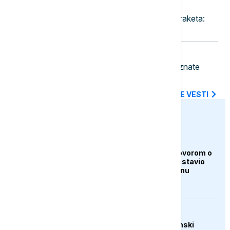
23:30
FOKUS
Rat u Iranu prazni američke zalihe raketa:
Pentagon traži hitnu reakciju
23:18
BIZNIS VESTI
Pojeftinjuje gorivo u Hrvatskoj: Poznate
nove cene benzina i dizela
SVE NAJNOVIJE VESTI
euronews.ba
AKTUELNO
Iran i Oman pred dogovorom o
Hormuzu, Teheran postavio
nove uslove Vašingtonu
AKTUELNO
Trump: Raste ekonomski