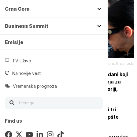
Crna Gora
Business Summit
Emisije
TV Uživo
Tanjug/AP/Boris Grdanoski
Najnovije vesti
U maršu su učestvovale porodice stradalih i
građani koji
traže pravdu za Kočane uoči početka suđenja za
Vremenska prognoza
najveću tragediju u novijoj makedonskoj istoriji,
prenosi Točka.
Prema optužnici, u predmetu "Puls",
34 fizička i tri
pravna lica terete se za teška dela protiv opšte
Find us
bezbednosti.