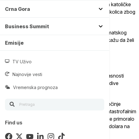
do sada najduže putovanje vrhovnog poglavara katoličke
Crna Gora
crkve, koji za kretanje redovno koristi invalidska kolica zbog
bolova u kolenima i leđima.
Business Summit
Papa se snažno zalaže za primenu Pariskog klimatskog
sporazuma iz 2015. godine, a njegovi saradnici kažu da želi
Emisije
da nastavi da upućuje pozive za suočavanje sa
opasnostima globalnog zagrevanja, i podrškom
TV Uživo
najugroženijima, navodi agencija.
Najnovije vesti
U zemljama koje papa planira da poseti, ove opasnosti
uključuju porast nivoa mora i sve teže i nepredvidive
Vremenska prognoza
toplotne talase i tajfune.
Džakarta, glavni grad Indonezije, gde papa započinje
putovanje u jugoistočnoj Aziji, suočava se sa katastrofalnim
poplavama poslednjih godina i polako tone, što je primoralo
Find us
vlasti da izgradi novu prestonicu od 32 milijarde dolara na
Borneu.