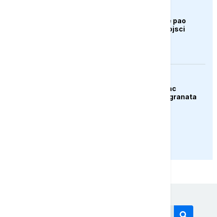
AKTUELNO
Bugarska: Dron koji je pao
pripada ukrajinskoj vojsci
AKTUELNO
Španija: Razbijen lanac
krijumčara droge i migranata
PRIKAŽI JOŠ