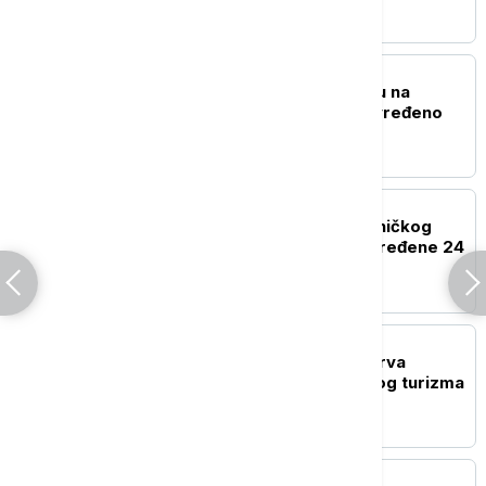
EVROPA
Eksplozija gasa u kampu na
festivalu Taubertal, povređeno
deset ljudi
REGION
U sudaru teretnog i putničkog
voza kod Bjelovara povređene 24
osobe
EVROPA
Novi protesti žitelja ostrva
Majorka protiv masovnog turizma
EVROPA