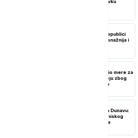
10.000 ljudi tražilo ostavku
savezne vlade
EVROPA
Dodik: Podrška Srbije Republici
Srpskoj nikada nije bila snažnija i
konkretnija
EVROPA
Britanski premijer najavio mere za
građane: Kreće na turneju zbog
rastućih troškova života
EVROPA
Dramatična operacija na Dunavu:
Potopljene barže zbog niskog
vodostaja kod nuklearke