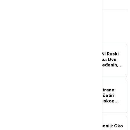
Evropa
EVROPA
UŽIVO
RAT U UKRAJINI Ruski
napadi na Harkov i Odesu: Dve
osobe stradale, 18 povređenih,
pogođene stambene zgrade
EVROPA
Odbrana nuklearne elektrane:
Rumunija potopila tri od četiri
barže na Dunavu zbog niskog
vodostaja
EVROPA
Masovni protesti u Saksoniji: Oko