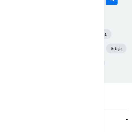
Današnji tagovi
Volodimir Zelenski
Euronews Srbija
Aleksandar Vučić
Dunav
Požar
Srbija
Ukrajina
Deliblatska Peščara
Teme