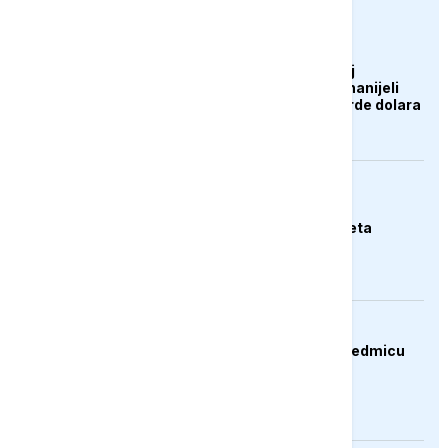
euronews.ba
AKTUELNO
Zelenski o ukrajinskoj
operaciji: Rusiji smo nanijeli
gubitke od 12,2 milijarde dolara
EVROPA
Njemački ministar:
Svakodnevna smo meta
hibridnog ratovanja
BIZNIS
Dolar oslabio drugu sedmicu
zaredom