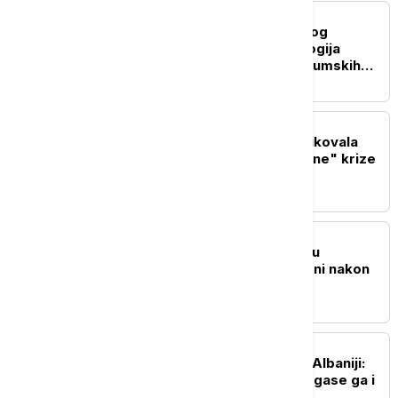
EVROPA
Vatrogasci dobijaju novog
saveznika: Kako tehnologija
pomaže u borbi protiv šumskih
požara
EVROPA
Italijanska opozicija kritikovala
Meloni zbog "neosnovane" krize
sa Španijom
REGION
Požari u blizini Trebinja u
Republici Srpskoj ugašeni nakon
devet dana
REGION
Požar na planini Kruja u Albaniji:
Ugroženo oko 30 kuća, gase ga i
helikopteri