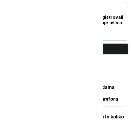
EVROPA
Rumunski radari nisu registrovali
letelicu koja je iz Rumunije ušla u
Bugarsku
PRIKAŽI JOŠ
Najčitanije
Važan svedok antičke istorije: U vodama
Sicijlije otkriveni ostaci potonulog
starorimskog broda sa 100 vinskih amfora
Objavljene nove cene goriva: Poznato koliko
će koštati benzin i dizel