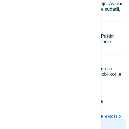
Umalo sudar na aerodromu u Sidneju: Avioni
Džetstara i Katar ervejza zamalo se sudarili,
povređen član posade
10:44
POLITIKA
Konstitutivna sednica Skupštine u Prištini
ponovo prekinuta, rok za konstituisanje
istekao
10:36
ŽIVOT
Neverovatnih 1.980 kilometara samo sa
jednim rezervoarom: Ovo je automobil koji je
oborio Ginisov rekord
10:27
PLANETA
Takaiči: Japan podržava tri principa
nenuklearnog oružja
SVE NAJNOVIJE VESTI