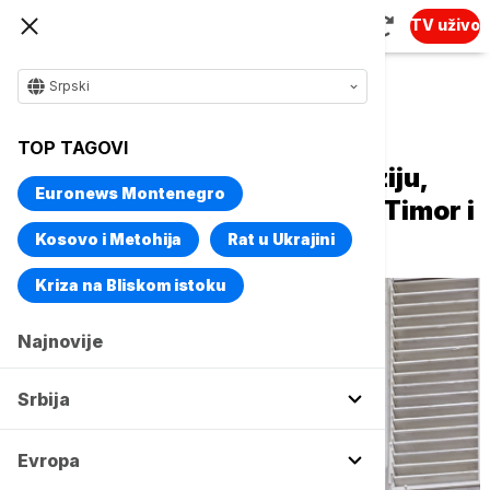
TV uživo
Srpski
Naslovna
Evropa
TOP TAGOVI
Papa Franja putuje u Indoneziju,
Euronews Montenegro
Papuu Novu Gvineju, Istočni Timor i
Singapur
Kosovo i Metohija
Rat u Ukrajini
Kriza na Bliskom istoku
Najnovije
Srbija
Evropa