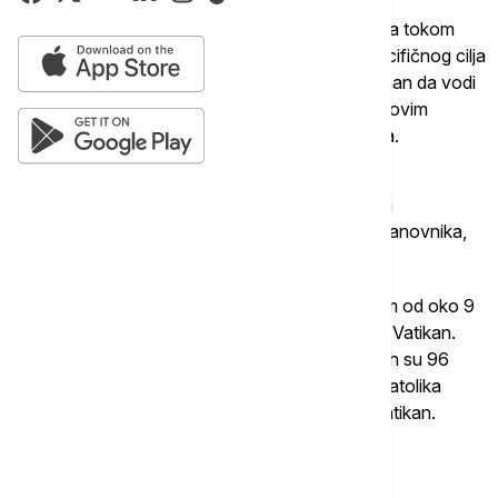
Papa bi trebalo da predvodi više od 40 događaja tokom
putovanja, a neki posmatrači kažu da, osim specifičnog cilja
svog puta, želi da pokaže da je još uvek sposoban da vodi
crkvu koja ima 1,4 milijarde vernika, uprkos njegovim
godinama i periodima lošeg zdravstvenog stanja.
Indonezija, najmnogoljudnija država na svetu sa
muslimanskom većinom, ima oko 280 miliona stanovnika,
od kojih su samo oko tri odsto katolici.
Papua Nova Gvineja, sa zvaničnom populacijom od oko 9
miliona, ima oko 2,5 miliona katolika, saopštio je Vatikan.
Istočni Timor ima 1,3 miliona stanovnika, od kojih su 96
odsto katolici, dok Singapur broji oko 210.000 katolika
među 5,92 miliona ljudi koji tamo žive, navodi Vatikan.