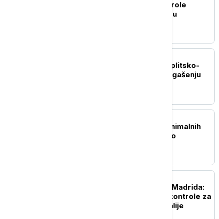
Bruner: Unutrašnje kontrole
granica Španije i Italije su
privremene
REGION
Požar kod Lećevice u Splitsko-
dalmatinskoj županiji: U gašenju
angažovani i kanaderi
EVROPA
Objavljena nova lista minimalnih
zarada: Gde je Srbija i ko
prednjači u Evropi?
EVROPA
"Obećani" reciprocitet Madrida:
Španija uvela granične kontrole za
putnike koji dolaze iz Italije