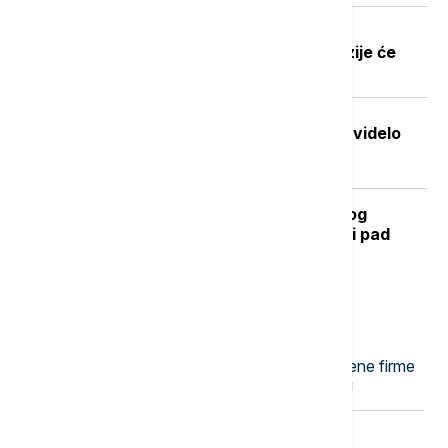
Dobre vesti za najstarije građane:
Povećanje penzija ove godine, penzije će
pratiti rast plata
Stvorena nova boja koju je do sada videlo
samo sedmoro ljudi
Kada se očekuje završetak toplotnog
talasa? RHMZ najavljuje osveženje i pad
temperature
Najnovije vesti
10:58
PLANETA
Pentagon vrši pritisak na odbrambene firme
da brže proizvode oružje i municiju
10:49
PLANETA