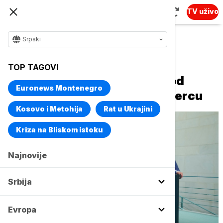
TV uživo
Srpski
Naslovna
Evropa
TOP TAGOVI
Šta Nemačka sada očekuje od
Euronews Montenegro
Mađarske: Mađar u poseti Mercu
Kosovo i Metohija
Rat u Ukrajini
Kriza na Bliskom istoku
Najnovije
Srbija
Evropa