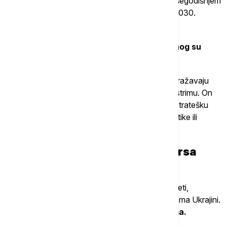
povoljnih pozicija u pregovorima o sledećem Višegodišnjem
finansijskom okviru i pridruživanje evrozoni do 2030.
godine“, rekao je Hegeduš.
Kohezioni i
poljoprivredni fondovi od posebnog su
značaja za mađarsku vladu.
Po Hegeduševom mišljenju, ciljevi Mađarske odražavaju
nastojanje da se zemlja približi evropskom mejnstrimu. On
ne vidi ambiciju da Mađarska preuzme vodeću stratešku
ulogu u oblikovanju evropske bezbednosne politike ili
globalne uloge EU.
Ukrajina - lakmus test novog kursa
Mađarske u EU
Da li će političko preusmeravanje Mađarske uspeti,
verovatno će se pokazati kroz njenu politiku prema Ukrajini.
Izazov se, prema Hegedušu, krije u detaljima.