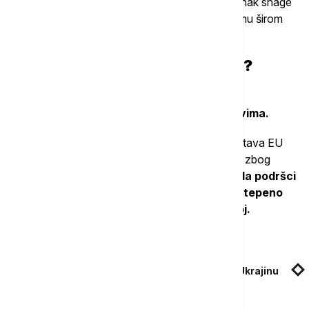
Kasnije je u Berlinu rekao da je izborni rezultat znak snage
evropskih demokratija i udarac desnom populizmu širom
sveta.
Šta Mađar očekuje od Nemačke?
Međutim, očekivanja nikako nisu jednostrana
. I
Budimpešta dolazi u Berlin sa jasnim zahtevima.
U središtu pažnje je oslobađanje dodatnih sredstava EU
koja su bila zamrznuta tokom Orbanovih godina zbog
kršenja principa vladavine prava.
Mađar se nada podršci
Nemačke i Evropske narodne partije za postepeno
ukidanje uslovnih mera uvedenih Mađarskoj.
Povezane vesti
Mađar: Nećemo učestvovati u kreditu EU za Ukrajinu