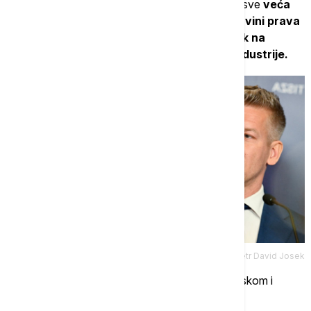
Dodao je da su dodatnom pogoršanju doprineli sve
veća
autokratizacija zemlje, manjkavosti u vladavini prava
i borbi protiv korupcije, kao i rastući pritisak na
nemačke investitore izvan automobilske industrije.
Tanjug/AP/Petr David Josek
Nemačka takođe očekuje promene na ekonomskom i
institucionalnom planu.