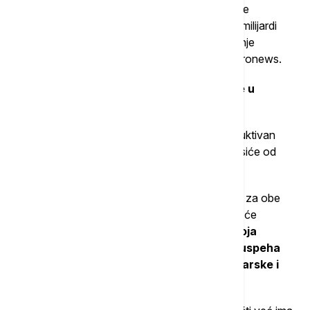
Iako je Mađarova vlada već odustala od blokade
finansijskog paketa EU za Ukrajinu vrednog 90 milijardi
evra, Budimpešta i dalje odbija da podrži otvaranje
pregovora o pristupanju EU sa Kijevom, piše Euronews.
Razlog je spor oko prava mađarske manjine u
zapadnoj ukrajinskoj oblasti Zakarpatje.
Da li će Mađarska ubuduće delovati kao konstruktivan
partner ili će ponovo igrati ulogu kočničara zavisiće od
tekućih pregovora između Budimpešte i Kijeva.
"Da li će to dovesti do kompromisa prihvatljivog za obe
strane pre sastanka Evropskog saveta u junu, ili će
Budimpešta ponovo ostati u ulozi države koja
opstruiše procese, u velikoj meri zavisi od uspeha
tekućih bilateralnih pregovora između Mađarske i
Ukrajine"
, rekao je Hegeduš.