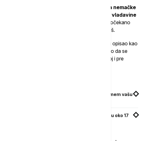
"
Značajno poboljšanje investicione klime za nemačke
kompanije, zajedno sa napretkom u jačanju vladavine
prava u Mađarsko
j, svakako bi u Berlinu bilo dočekano
kao dodatno pozitivan ishod", dodao je Hegeduš.
Sam Merc je Mađarovu izbornu pobedu u martu opisao kao
pozitivan signal. Na platformi X kancelar je izjavio da se
raduje "zajedničkom radu na snažnoj, bezbednoj i pre
svega ujedinjenoj Evropi".
Povezane vesti
Mađar o imenovanju zeta za ministra: "Razumem vašu
zabrinutost, ali on je stručnjak"
Mađar: Krajem maja sporazum o odmrzavanju oko 17
milijardi evra Mađarskoj iz EU fondova