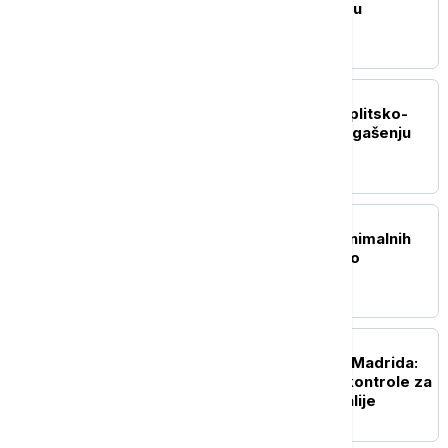
granica Španije i Italije su
privremene
REGION
Požar kod Lećevice u Splitsko-
dalmatinskoj županiji: U gašenju
angažovani i kanaderi
EVROPA
Objavljena nova lista minimalnih
zarada: Gde je Srbija i ko
prednjači u Evropi?
EVROPA
"Obećani" reciprocitet Madrida:
Španija uvela granične kontrole za
putnike koji dolaze iz Italije