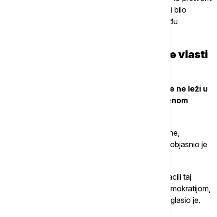
u istinsko jedinstvo, tek ostaje da se vidi. Za to bi bilo
potrebno sprečiti dalje zaoštravanje spora između
Mađarske i Ukrajine oko manjinskih prava.
Stručnjak: Pravi značaj promene vlasti
u Mađarskoj leži negde drugde
Za Hegeduša, stvarni značaj promene vlade ne leži u
pojedinačnim političkim odlukama, već u njenom
simboličkom uticaju na Evropu.
"Zemlja je prošla kroz šesnaest godina neliberalne,
radikalno desne vlasti i prateće autokratizacije“, objasnio je
Hegeduš.
"U tom kontekstu, mađarski birači su jasno odbacili taj
politički kurs i izrazili svoju želju za liberalnom demokratijom,
vladavinom prava i evropskim integracijama“, naglasio je.