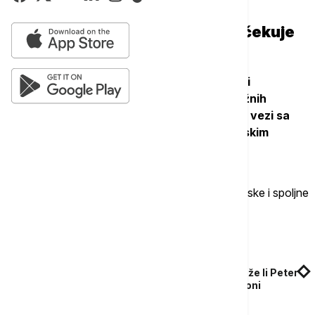
(IEP).
Kraj Orbanove ere: Šta Berlin očekuje
od Budimpešte?
"Političke glavobolje" na koje Hegeduš misli
najverovatnije bi mogle da nastanu oko važnih
strateških odluka na nivou EU - "posebno u vezi sa
Ukrajinom i sledećim Višegodišnjim finansijskim
okvirom (MFF)".
Nemačka se uglavnom nada normalizaciji evropske i spoljne
politike Mađarske.
Povezane vesti
Najavljene ustavne reforme u Mađarskoj: Može li Peter
Mađar bez "personalizovanih" zakona da ukloni
predsednika?