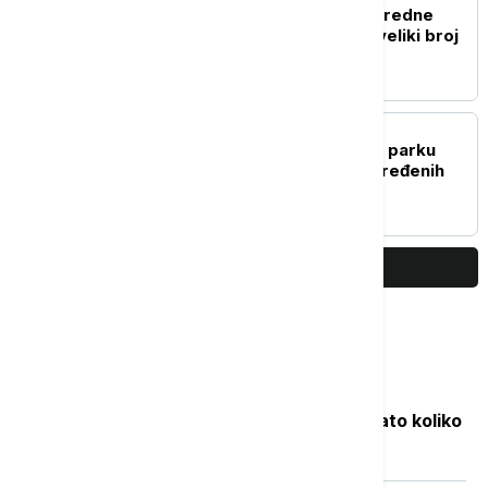
Mađarska služba za vanredne
situacije upozorava na veliki broj
požara u zemlji
EVROPA
Izbio požar u zabavnom parku
blizu Verone, nema povređenih
PRIKAŽI JOŠ
Najčitanije
Objavljene nove cene goriva: Poznato koliko
će koštati benzin i dizel