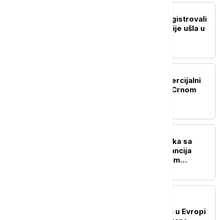
EVROPA
Rumunski radari nisu registrovali
letelicu koja je iz Rumunije ušla u
Bugarsku
EVROPA
Turska ograničava komercijalni
pomorski saobraćaj ka Crnom
moru
REGION
Stevandić nakon sastanka sa
patrijarhom: SPC je garancija
jedinstva u nepredvidivim
vremenima
EVROPA
Nizak vodostaj pogodio
energetski sektor: Suša u Evropi