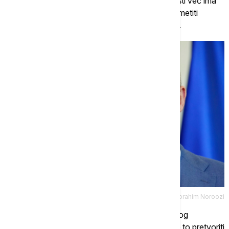
Po njegovoj proceni, promena vlasti u Budimpešti već ima
uticaj i izvan same Mađarske. Sada se mogu primetiti
stavovi naklonjeniji Ukrajini u Slovačkoj i Češkoj.
Tanjug AP/Ebrahim Noroozi
Kratkoročno, to bi moglo da otvori fazu relativnog
popuštanja tenzija unutar EU i NATO. Da li će se to pretvoriti