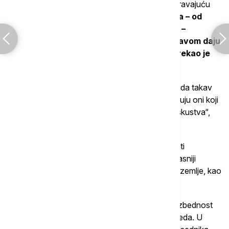
On promenu vlasti u Mađarskoj vidi i kao upozoravajuću
priču, naročito "
u trenutku kada milioni birača – od
Francuske do nemačkih saveznih pokrajina –
razmišljaju da poverenje za upravljanje državom daju
neliberalnim i radikalno desnim snagama", rekao je
Hegeduš za Euronews.
"Primer Mađarske trebalo bi jasno da pokaže kuda takav
kurs na vlasti može da odvede – i kako ga ocenjuju oni koji
njegove posledice već poznaju iz sopstvenog iskustva“,
rekao je Hegeduš.
U utorak će kancelar Fridrih Merc najpre dočekati
mađarskog premijera uz vojne počasti. Njihov kasniji
sastanak biće fokusiran na odnose između dve zemlje, kao
i na odnose sa Evropskom unijom.
Kontinuirana podrška Ukrajini i evroatlantska bezbednost
takođe će biti među glavnim temama dnevnog reda. U