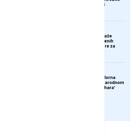
milijarde eura pomoći
EVROPA
Poljska stranka predlaže
deportaciju nezaposlenih
Ukrajinaca: Nek se bore za
svoju domovinu
DRUŠTVO
Konjic ugostio 23 folklorna
društva na 26. Međunarodnom
festivalu ‘Konjička sehara’
PRIKAŽI JOŠ