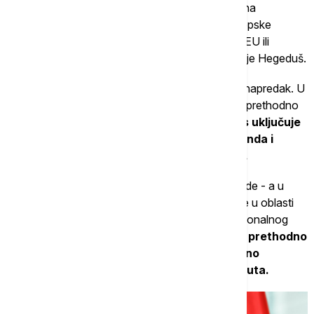
"Mađarova očekivanja od Merca usmerena su na
obezbeđivanje snažne podrške Nemačke i Evropske
narodne partije za postepeno ukidanje sankcija EU ili
uslovnih mera nametnutih Mađarskoj“, objasnio je Hegeduš.
Nova vlada je već uspela da zabeleži određeni napredak. U
petak je oslobođeno ukupno 16,4 milijarde evra prethodno
blokiranih sredstava EU za Mađarsku.
Taj iznos uključuje
novac iz fonda za oporavak, kohezionog fonda i
drugih sredstava povezanih sa reformama.
Međutim, zauzvrat Budimpešta mora da sprovede - a u
nekim slučajevima i da dovrši - opsežne reforme u oblasti
vladavine prava, borbe protiv korupcije i institucionalnog
nadzora. Prema Hegedušu,
približno polovina prethodno
suspendovanih kohezionih fondova, odnosno
finansijske pomoći EU, i dalje ostaje zamrznuta.