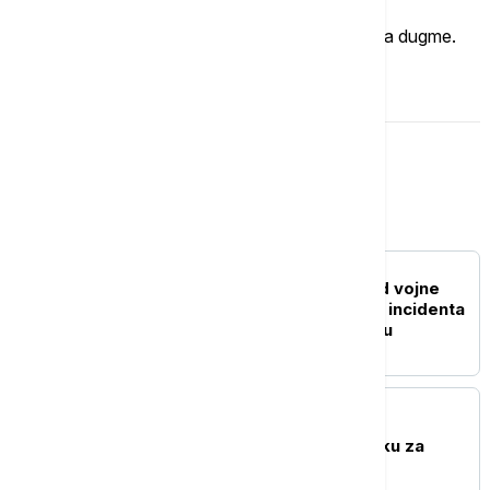
Imate mišljenje?
Ukoliko želite da ostavite komentar, kliknite na dugme.
OSTAVI KOMENTAR
Evropa
EVROPA
Dronovi primećeni iznad vojne
baze u Nemačkoj nakon incidenta
na aerodromu u Lajpcigu
EVROPA
Mađarska stranka Tisa
nominovala Andraša Baku za
predsednika zemlje