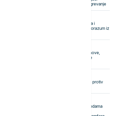
fenomen koji ubrzava globalno zagrevanje
21:27
FOKUS
Fidan: Sporazum Turske, Pakistana i
Saudijske Arabije isti kao NATO sporazum iz
Člana 5
21:18
FOKUS
Njihovi slučajevi pretočeni su u filmove,
serije i dokumentarne emisije: Šta je
zaustavilo najopasnije zločince?
21:08
EVROPA
Novi protesti žitelja ostrva Majorka protiv
masovnog turizma
20:58
ISTORIJA
Važan svedok antičke istorije: U vodama
Sicijlije otkriveni ostaci potonulog