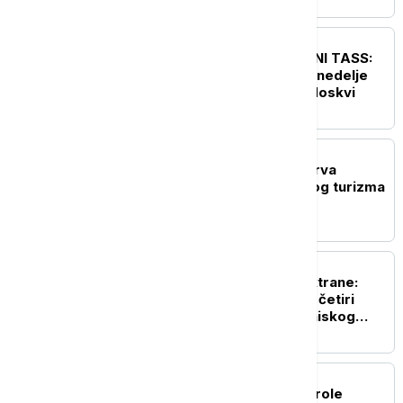
EVROPA
UŽIVO
RAT U UKRAJINI TASS:
Vitkof i Kušner sledeće nedelje
potencijalno u Kijevu i Moskvi
EVROPA
Novi protesti žitelja ostrva
Majorka protiv masovnog turizma
EVROPA
Odbrana nuklearne elektrane:
Rumunija potopila tri od četiri
barže na Dunavu zbog niskog
vodostaja
EVROPA
Bruner: Unutrašnje kontrole