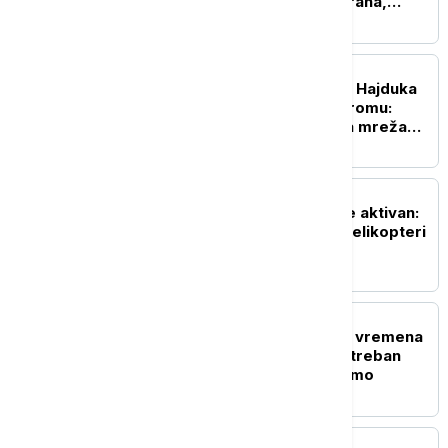
ugasila deo termoelektrana,
Poljska pod pritiskom
REGION
Sukob navijača Dinama i Hajduka
na zagrebačkom aerodromu:
Snimak tuče osvanuo na mrežama
(VIDEO)
REGION
Požar kod Konjica i dalje aktivan:
Na terenu vatrogasci i helikopteri
OS BiH
EVROPA
Zelenski: Ukrajina nema vremena
za evroskepticizam, potreban
nam je novac da preživimo
EVROPA