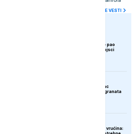
starorimskog broda sa 100 vinskih amfora
SVE NAJNOVIJE VESTI
euronews.ba
AKTUELNO
Bugarska: Dron koji je pao
pripada ukrajinskoj vojsci
AKTUELNO
Španija: Razbijen lanac
krijumčara droge i migranata
EVROPA
Gubici od ekstremnih vrućina:
Poljoprivrednicima potrebne