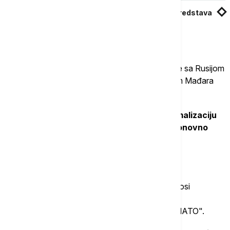
Mađar: Dogovor o oslobađanju zamrznutih sredstava
EU je veoma blizu
Dok je Orban više puta privlačio pažnju u EU i
NATO koristeći pravo veta i negujući bliske veze sa Rusijom
i Kinom, očekuje se da Mađarska pod vođstvom Mađara
ponovo postane predvidljiv partner.
"
Nemačka očekivanja usmerena su na normalizaciju
evropske i spoljne politike Mađarske i na ponovno
uspostavljanje Mađarske kao pouzdanog i
konstruktivnog partnera na evropskom i
međunarodnom nivou
", rekao je Hegeduš.
Po njegovom mišljenju, nemačko-mađarski odnosi
poslednjih godina ozbiljno su narušeni zbog
budimpeštanske "politike blokada i veta u EU i NATO".