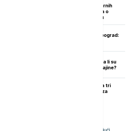
"Nisam izneo ništa novo sem nespornih
činjenica": Lučić za Euronews Srbija o
zabrani ulaska na Kosovo i Metohiju
Oglasio se Zelenski po sletanju u Beograd:
Ovo je rekao predsednik Ukrajine
Podrška raste, ali postoje podele: Da li su
građani EU spremni za članstvo Ukrajine?
UŽIVO
RAT U UKRAJINI Pogođena tri
broda koja su prevozila vojni tovar za
ukrajinsku vojsku
Najnovije vesti
21:36
NAUKA
Naša planeta menja boju: Zastrašujući