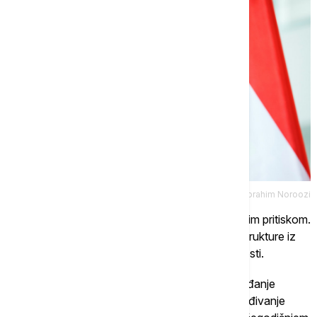
Tanjug AP/Ebrahim Noroozi
Istovremeno, Mađar je pod značajnim unutrašnjim pritiskom.
Njegova vlada pokušava da demontira brojne strukture iz
Orbanove ere, uz očuvanje ekonomske stabilnosti.
"Ključni ciljevi evropske politike vlade su oslobađanje
zamrznutih sredstava EU za Mađarsku, obezbeđivanje