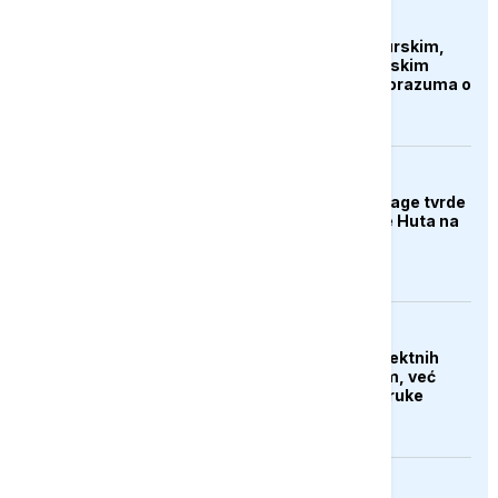
AKTUELNO
Islamabad ukrašen turskim,
saudijskim i pakistanskim
zastavama nakon sporazuma o
zajedničkoj odbrani
AKTUELNO
Jemenske vladine snage tvrde
da su napale položaje Huta na
jugu
AKTUELNO
Iran tvrdi da nema direktnih
pregovora sa SAD-om, već
samo razmjenjuju poruke
putem posrednika
DRUŠTVO