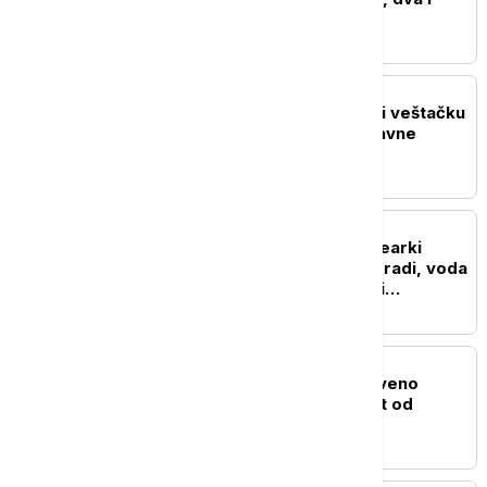
dalje aktivna
EVROPA
Turska počela da koristi veštačku
inteligenciju da smanji javne
troškove
REGION
Blok 2 u rumunskoj nuklearki
Černavoda nastavlja da radi, voda
Dunava porasla za četiri
centimetra
EVROPA
U Grčkoj proglašeno crveno
upozorenje na opasnost od
požara