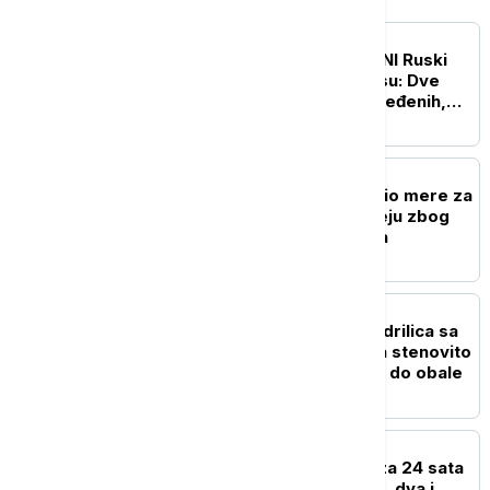
EVROPA
UŽIVO
RAT U UKRAJINI Ruski
napadi na Harkov i Odesu: Dve
osobe stradale, 18 povređenih,
pogođene stambene zgrade
EVROPA
Britanski premijer najavio mere za
građane: Kreće na turneju zbog
rastućih troškova života
EVROPA
Drama kod Naksosa: Jedrilica sa
šest ljudi nasukala se na stenovito
dno, svi bezbedno došli do obale
EVROPA
U Severnoj Makedoniji za 24 sata
registrovano 25 požara, dva i