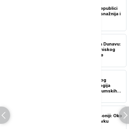
EVROPA
Dodik: Podrška Srbije Republici
Srpskoj nikada nije bila snažnija i
konkretnija
EVROPA
Dramatična operacija na Dunavu:
Potopljene barže zbog niskog
vodostaja kod nuklearke
EVROPA
Vatrogasci dobijaju novog
saveznika: Kako tehnologija
pomaže u borbi protiv šumskih
požara
EVROPA
Masovni protesti u Saksoniji: Oko
10.000 ljudi tražilo ostavku
savezne vlade