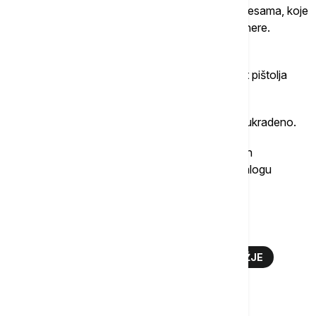
Droga je bila skladištena u termički zatvorenim kesama, koje
su zatim sakrivene u zakopane plastične kontejnere.
Policija je pronašla i arsenal koji se sastojao od
poluautomatske puške, dvocevne sačmare i pet pištolja
različitih kalibara, uključujući i revolver.
Kako se navodi, ovo oružje je verovatno ranije ukradeno.
Droga i oružje su zaplenjeni, a dvojica uhapšenih
muškaraca su prebačena u zatvor u Ivreji, po nalogu
lokalnog tužilaštva koje koordinira istragu.
Više o...
TORINO
ZAPLENJENA DROGA
ORUŽJE
KARABINJERI
ITALIJA
DROGA