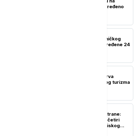
Eksplozija gasa u kampu na
festivalu Taubertal, povređeno
deset ljudi
REGION
U sudaru teretnog i putničkog
voza kod Bjelovara povređene 24
osobe
EVROPA
Novi protesti žitelja ostrva
Majorka protiv masovnog turizma
EVROPA
Odbrana nuklearne elektrane:
Rumunija potopila tri od četiri
barže na Dunavu zbog niskog
vodostaja