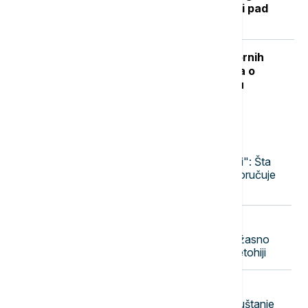
talasa? RHMZ najavljuje osveženje i pad
temperature
"Nisam izneo ništa novo sem nespornih
činjenica": Lučić za Euronews Srbija o
zabrani ulaska na Kosovo i Metohiju
Najnovije vesti
13:03
POLITIKA
Srbija i Ukrajina "partneri, a ne rivali": Šta
Zelenski donosi Beogradu, a šta poručuje
Briselu i Moskvi?
13:00
POLITIKA
Vučić: Radimo sve da olakšamo užasno
težak život Srbima na Kosovu i Metohiji
12:55
DRUŠTVO
Časovi gitare u prirodi: Hobi za opuštanje