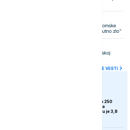
koji nikada nije kasno početi
12:48
FOKUS
Nagasaki obeležio 81 godinu od atomske
bombe: "Nuklearno oružje je apsolutno zlo"
12:44
DRUŠTVO
Vučić: Stambena naselja u Deliblatskoj
peščari nisu ugrožena požarom
SVE NAJNOVIJE VESTI
euronews.ba
BIZNIS
Rimac rasprodao svih 250
Bugattija prije početka
proizvodnje. Cijena mu je 3,8
miliona eura