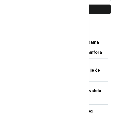
PRIKAŽI JOŠ
Najčitanije
Važan svedok antičke istorije: U vodama
Sicijlije otkriveni ostaci potonulog
starorimskog broda sa 100 vinskih amfora
Dobre vesti za najstarije građane:
Povećanje penzija ove godine, penzije će
pratiti rast plata
Stvorena nova boja koju je do sada videlo
samo sedmoro ljudi
Kada se očekuje završetak toplotnog