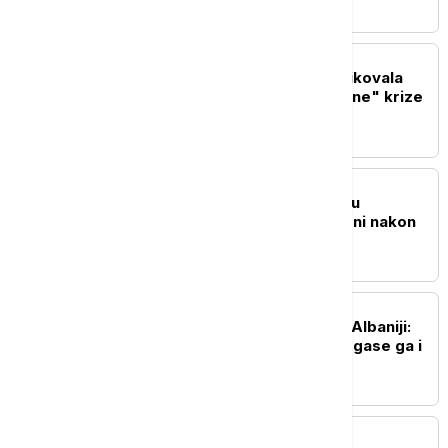
EVROPA
Italijanska opozicija kritikovala
Meloni zbog "neosnovane" krize
sa Španijom
REGION
Požari u blizini Trebinja u
Republici Srpskoj ugašeni nakon
devet dana
REGION
Požar na planini Kruja u Albaniji:
Ugroženo oko 30 kuća, gase ga i
helikopteri
EVROPA