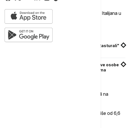
Pretres je potom proširen na kuću 34-godišnjeg Italijana u
Boskoneru.
Povezane vesti
Uhapšena organizovana kriminalna grupa: "Rasturali"
drogu po Srbiji, nađeno im i oružje
Velika zaplena droge u Zaječaru: Uhapšene dve osobe
sa skoro tri kilograma marihuane i osam grama
kokaina
Vođeni psima tragačima, policajci su se fokusirali na
pretragu parcele koja je pripadala njegovoj kući.
U zemlji su pronašli sedam kilograma kokaina i više od 6,6
kilograma hašiša.