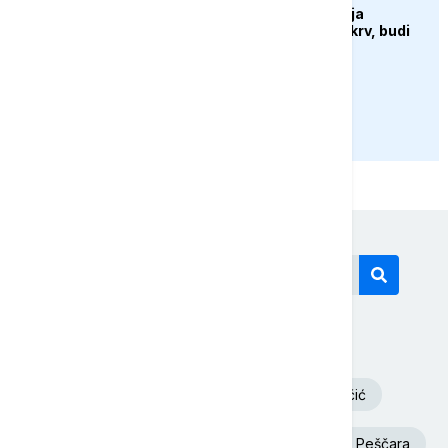
Sutra u Sarajevu akcija
darivanja krvi - Daruj krv, budi
opet njihov heroj
PRIKAŽI JOŠ
Današnji tagovi
Volodimir Zelenski
Aleksandar Vučić
Euronews Srbija
Požar
Deliblatska Peščara