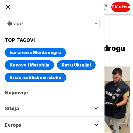
TV uživo
Srpski
Naslovna
Evropa
TOP TAGOVI
Italijanska policija zaplenila drogu
Euronews Montenegro
vrednu 3,5 miliona evra
Kosovo i Metohija
Rat u Ukrajini
Kriza na Bliskom istoku
Najnovije
Srbija
Evropa