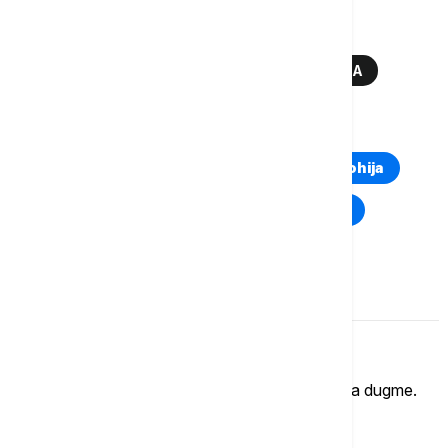
TREĆA SEZONA KUĆE ZMAJA
HBO
DŽORDŽ R. R. MARTIN
EURONEWS SRBIJA
TOP TAGOVI
Euronews Montenegro
Kosovo i Metohija
Rat u Ukrajini
Kriza na Bliskom istoku
Komentari (
0
)
Imate mišljenje?
Ukoliko želite da ostavite komentar, kliknite na dugme.
OSTAVI KOMENTAR