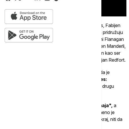
Glumačku postavu čine i Stiv Tausend, Ris Ivans, Fabijen
Frankel koje već znamo iz prethodnih sezona, a pridružuju
im se Džejms Norton kao Ormund Hajtauer, Tomi Flanagan
kao lord Roderik Dastin, Den Fogler kao ser Toren Manderli,
Tom Kalen kao ser Lutor Laržent, Džoplin Sibtajn kao ser
"Hrabri" Džon Rokston i Bari Sloun kao ser Adrijan Redfort.
Svet "Igre prestola" nastavlja da se širi, budući da je
najavljen i film radnog naziva
"Game of Thrones:
Aegon’s Conquest"
, dok je HBO već naručio i drugu
sezonu serije
"Vitez Sedam kraljevstava".
Četvrta sezona biće poslednja za "Kuću zmaja",
a
jedan od kreatora serije Rajan Kondal svojevremeno je
istakao da im namera nije niti da zbrzavaju pred kraj, niti da
dešavanja protežu u nedogled.