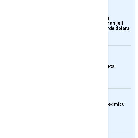
AKTUELNO
Zelenski o ukrajinskoj
operaciji: Rusiji smo nanijeli
gubitke od 12,2 milijarde dolara
EVROPA
Njemački ministar:
Svakodnevna smo meta
hibridnog ratovanja
BIZNIS
Dolar oslabio drugu sedmicu
zaredom