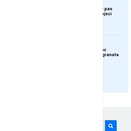
AKTUELNO
Bugarska: Dron koji je pao
pripada ukrajinskoj vojsci
AKTUELNO
Španija: Razbijen lanac
krijumčara droge i migranata
PRIKAŽI JOŠ