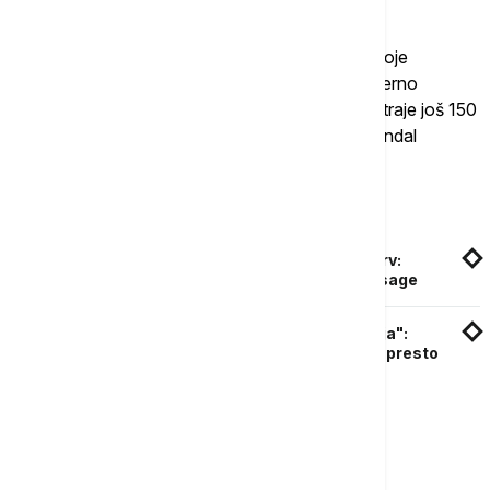
"Potrebno je doći do zadovoljavajućeg mesta koje
povezuje dovoljno tokova naracije, a neke namerno
ostavlja otvorenim, jer kako znamo, ova istorija traje još 150
godina, do Deneris i 'Igre prestola'", rekao je Kondal
svojevremeno.
Povezane vesti
Nova sezona "Kuće zmaja" obećava vatru i krv:
Objavljen prvi trejler za nastavak popularne sage
Prvi trejler za treću sezonu serije "Kuća zmaja":
Rejnira šalje još zmajeva u bitku za Gvozdeni presto
Više o...
KUĆA ZMAJA
IGRA PRESTOLA