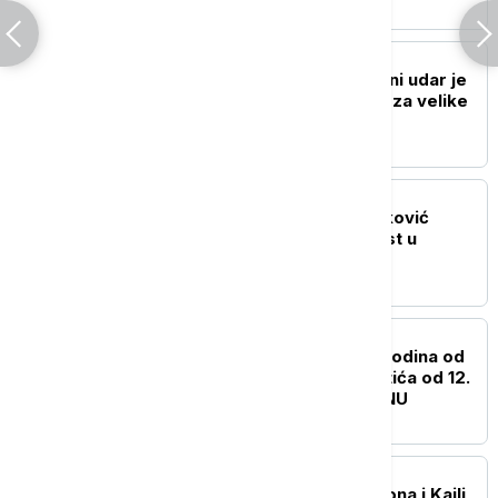
AKTUELNO IZ KULTURE
Antonio Banderas: Srčani udar je
predstavljao inspiraciju za velike
životne promene
AKTUELNO IZ KULTURE
Film "Kuća" Tanje Brzaković
otvara 9. Dunav Film Fest u
Smederevu
AKTUELNO IZ KULTURE
Izložba povodom 200 godina od
rođenja Svetozara Miletića od 12.
avgusta u Biblioteci SANU
AKTUELNO IZ KULTURE
"Love Sensation": Madona i Kajli