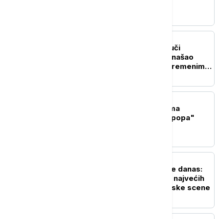
trube
AKTUELNO IZ KULTURE
Zašto toliko pesama zvuči
poznato: Muzikolog pronašao
neobičan obrazac u savremenim
hitovima
AKTUELNO IZ KULTURE
Sprema se nastavak filma
"Majkl": Priča o "Kralju popa"
dobija drugo poglavlje
AKTUELNO IZ KULTURE
Tuborg Lovefest počinje danas:
Vrnjačka Banja domaćin najvećih
imena svetske elektronske scene