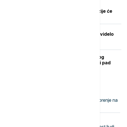
Dobre vesti za najstarije građane:
Povećanje penzija ove godine, penzije će
pratiti rast plata
Stvorena nova boja koju je do sada videlo
samo sedmoro ljudi
Kada se očekuje završetak toplotnog
talasa? RHMZ najavljuje osveženje i pad
temperature
Najnovije vesti
11:18
EVROPA
U Grčkoj proglašeno crveno upozorenje na
opasnost od požara
11:07
EVROPA
Drama kod Naksosa: Jedrilica sa šest ljudi