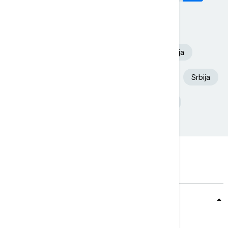
Današnji tagovi
Volodimir Zelenski
Euronews Srbija
Aleksandar Vučić
Požar
Dunav
Srbija
Deliblatska Peščara
Ukrajina
Teme
Srbija
Evropa