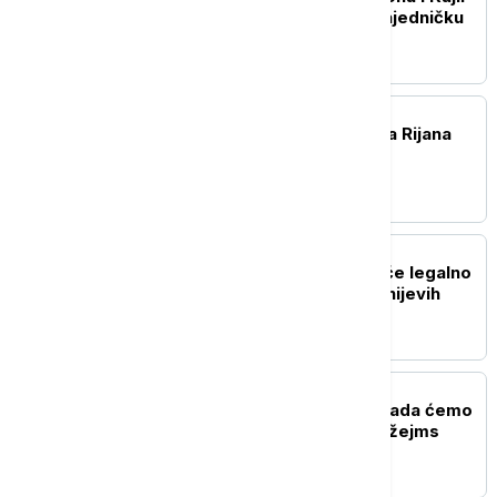
Minog objavljuju prvu zajedničku
pesmu
AKTUELNO IZ KULTURE
ASAP Rocky potvrdio da Rijana
radi na novom albumu
AKTUELNO IZ KULTURE
Korisnici TikToka moći će legalno
da koriste isečke iz Diznijevih
filmova
AKTUELNO IZ KULTURE
Producentkinja otkrila kada ćemo
saznati ko će biti novi Džejms
Bond