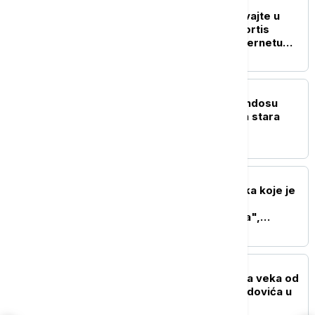
AKTUELNO IZ KULTURE
"Spustite telefone i uživajte u
muzici": K-pop grupa Cortis
izazvala rasprave na internetu
zbog zahteva na koncertu
AKTUELNO IZ KULTURE
U drevnom gradu Aspendosu
pronađena 1.800 godina stara
statua boga zdravlja
AKTUELNO IZ KULTURE
Nakon ogromnih gubitaka koje je
pretrpeo kontroverzni
dokumentarac "Melanija",
Amazon snima i seriju o prvoj
dami SAD
AKTUELNO IZ KULTURE
Svečanost povodom dva veka od
rođenja Ljubomira Nenadovića u
septembru u Brankovini