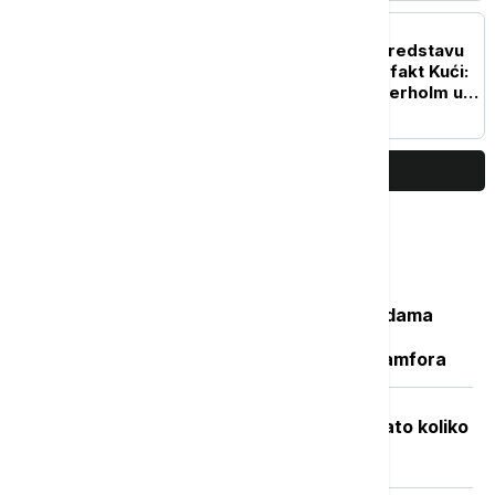
AKTUELNO IZ KULTURE
Počele probe za novu predstavu
Andreja Nosova u Hartefakt Kući:
Švedski glumac Nils Veterholm u
glavnoj ulozi
PRIKAŽI JOŠ
Najčitanije
Važan svedok antičke istorije: U vodama
Sicijlije otkriveni ostaci potonulog
starorimskog broda sa 100 vinskih amfora
Objavljene nove cene goriva: Poznato koliko
će koštati benzin i dizel