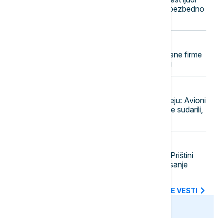
nasukala se na stenovito dno, svi bezbedno
došli do obale
10:58
PLANETA
Pentagon vrši pritisak na odbrambene firme
da brže proizvode oružje i municiju
10:49
PLANETA
Umalo sudar na aerodromu u Sidneju: Avioni
Džetstara i Katar ervejza zamalo se sudarili,
povređen član posade
10:44
POLITIKA
Konstitutivna sednica Skupštine u Prištini
ponovo prekinuta, rok za konstituisanje
istekao
SVE NAJNOVIJE VESTI
euronews.ba