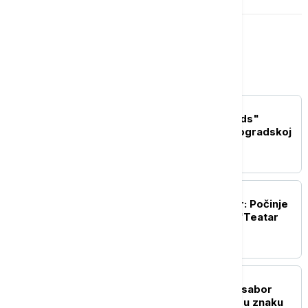
Kultura
AKTUELNO IZ KULTURE
Nik Kejv i "The Bad Seeds"
priredili spektakl na Beogradskoj
tvrđavi
AKTUELNO IZ KULTURE
Jubilarni 10. Nišvil teatar: Počinje
festival pod sloganom "Teatar
uznemirenog sveta"
AKTUELNO IZ KULTURE
Počeo 65. Dragačevski sabor
trubača: Guča od danas u znaku