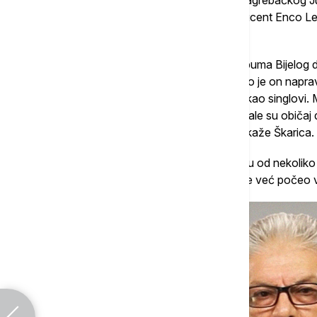
Jugoslavije: bio je urednik Rok redakcije zagrebačkog J
maca" u Beogradu pozvao prijatelj i producent Enco Lesi
mlada benda koje je planirao da objavi.
"Došao sam u Beograd zbog snimanja albuma Bijelog du
pozvao u svoj studio. Preslušavajući to što je on napra
Naravno da je bilo predloga da se objave kao singlovi.
mnoge male diskografske kuće u svetu imale su običaj da
nova imena sa njihovim prvim snimcima", kaže Škarica.
On je došao na ideju da napravi kompilaciju od nekoli
trenutku predstavljali duh vremena, a koji je već počeo v