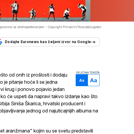
" govorimo sa strahopoštovanjem -
Copyright Prinskrin/Youtube/Jugoton
Dodajte Euronews kao željeni izvor na Google-u
VELIČINA TEKSTA
to od onih iz prošlosti i dodaju
Aa
Aa
je pitanje hoće li se jedna
novi krug i ponovo pojavio jedan
o ko će uspeti da napravi takvo izdanje kao što
ija Siniša Škarica, hrvatski producent i
objavljivanje jednog od najuticajnijih albuma na
t aranžmana" kojim su se svetu predstavili