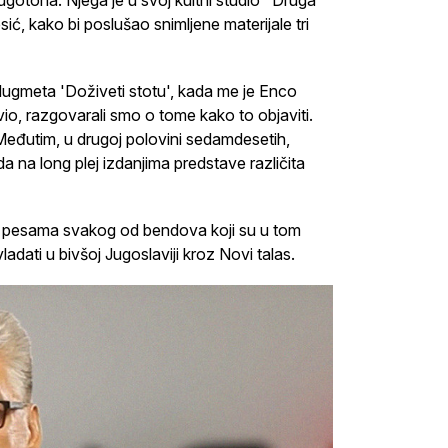
ugotona. Njega je u svoj kultni studio "Druga
ć, kako bi poslušao snimljene materijale tri
gmeta 'Doživeti stotu', kada me je Enco
vio, razgovarali smo o tome kako to objaviti.
 Međutim, u drugoj polovini sedamdesetih,
 na long plej izdanjima predstave različita
ko pesama svakog od bendova koji su u tom
ladati u bivšoj Jugoslaviji kroz Novi talas.