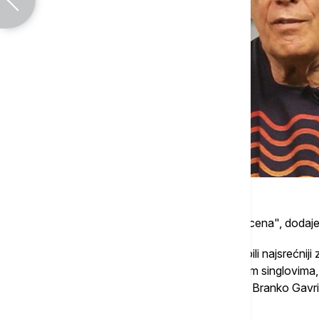
"Tada se zvao Beogradska alternativna scena", dodaje
On se priseća da bendovi u početku nisu bili najsrećniji 
prostor za sebe sa svojim izdanjima i svojim singlovima, 
albuma kao i dizajn omota dao je fotograf Branko Gavrić,