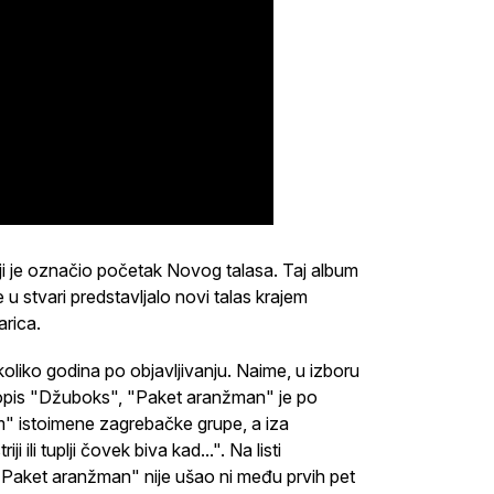
oji je označio početak Novog talasa. Taj album
 u stvari predstavljalo novi talas krajem
rica.
liko godina po objavljivanju. Naime, u izboru
asopis "Džuboks", "Paket aranžman" je po
m" istoimene zagrebačke grupe, a iza
ili tuplji čovek biva kad...". Na listi
Paket aranžman" nije ušao ni među prvih pet