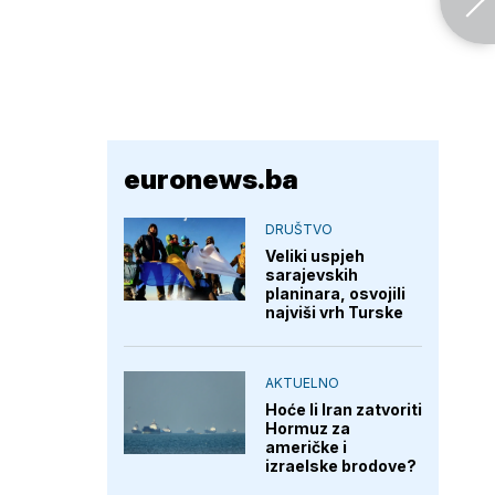
euronews.ba
DRUŠTVO
Veliki uspjeh
sarajevskih
planinara, osvojili
najviši vrh Turske
AKTUELNO
Hoće li Iran zatvoriti
Hormuz za
američke i
izraelske brodove?