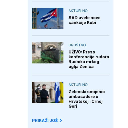
AKTUELNO
SAD uvele nove
sankcije Kubi
DRUŠTVO
UŽIVO: Press
konferencija rudara
Rudnika mrkog
uglja Zenica
AKTUELNO
Zelenski smijenio
ambasadore u
Hrvatskoj i Crnoj
Gori
PRIKAŽI JOŠ