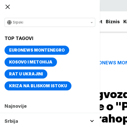
Srpski
Srbija
Evropa
Svet
Biznis
K
Srpski
TOP TAGOVI
EURONEWS MONTENEGRO
KOSOVO I METOHIJA
EURONEWS MO
TOP TAGOVI
RAT U UKRAJINI
Naslovna
Kultura
Aktuelno iz kulture
KRIZA NA BLISKOM ISTOKU
Novi talas iza "gvozd
decenije kasnije o 
Najnovije
govorimo sa straho
Srbija