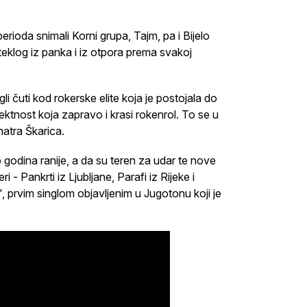
ioda snimali Korni grupa, Tajm, pa i Bijelo
teklog iz panka i iz otpora prema svakoj
i čuti kod rokerske elite koja je postojala do
rektnost koja zapravo i krasi rokenrol. To se u
matra Škarica.
godina ranije, a da su teren za udar te nove
i - Pankrti iz Ljubljane, Parafi iz Rijeke i
", prvim singlom objavljenim u Jugotonu koji je