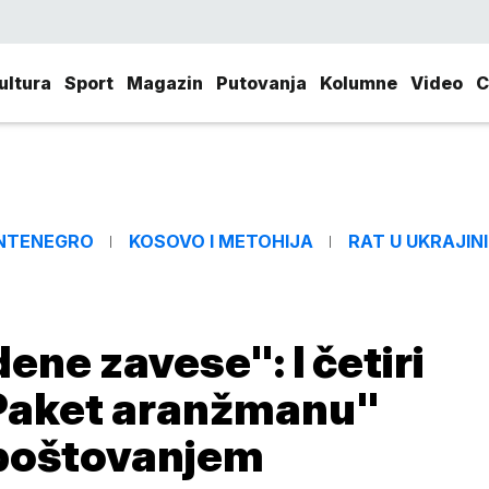
ultura
Sport
Magazin
Putovanja
Kolumne
Video
C
NTENEGRO
KOSOVO I METOHIJA
RAT U UKRAJINI
ene zavese": I četiri
"Paket aranžmanu"
poštovanjem