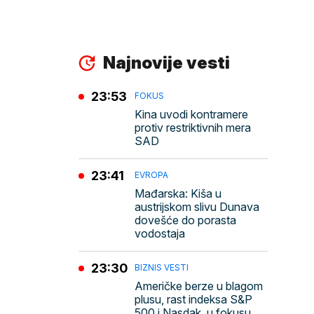
Najnovije vesti
23:53
FOKUS
Kina uvodi kontramere
protiv restriktivnih mera
SAD
23:41
EVROPA
Mađarska: Kiša u
austrijskom slivu Dunava
dovešće do porasta
vodostaja
23:30
BIZNIS VESTI
Američke berze u blagom
plusu, rast indeksa S&P
500 i Nasdak, u fokusu