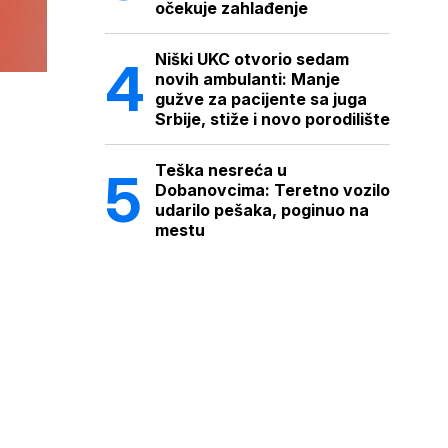
očekuje zahlađenje
Niški UKC otvorio sedam
novih ambulanti: Manje
gužve za pacijente sa juga
Srbije, stiže i novo porodilište
Teška nesreća u
Dobanovcima: Teretno vozilo
udarilo pešaka, poginuo na
mestu