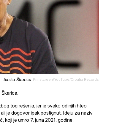
Siniša Škarica
Prinstcreen/YouTube/Croatia Records
 Škarica.
zbog tog rešenja, jer je svako od njih hteo
ali je dogovor ipak postignut. Ideju za naziv
 koji je umro 7. juna 2021. godine.