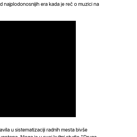
od najplodonosnijih era kada je reč o muzici na
javila u sistematizaciji radnih mesta bivše