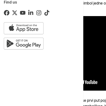
Find us
Šarlo akrobata, Električni orgazam i Idoli, simbol jedne 
našim prostorima.
U to vreme, Škarica je bio na poziciji koja se prvi put po