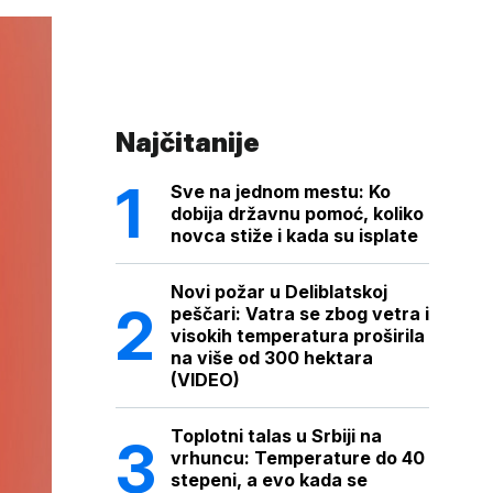
Najčitanije
Sve na jednom mestu: Ko
dobija državnu pomoć, koliko
novca stiže i kada su isplate
Novi požar u Deliblatskoj
peščari: Vatra se zbog vetra i
visokih temperatura proširila
na više od 300 hektara
(VIDEO)
Toplotni talas u Srbiji na
vrhuncu: Temperature do 40
stepeni, a evo kada se