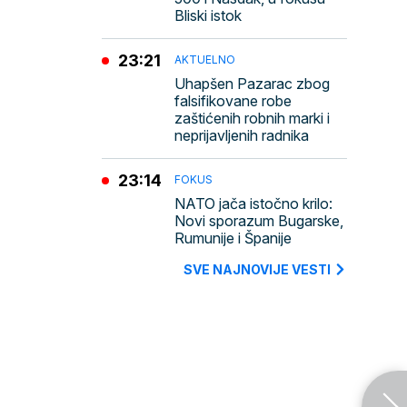
Bliski istok
23:21
AKTUELNO
Uhapšen Pazarac zbog
falsifikovane robe
zaštićenih robnih marki i
neprijavljenih radnika
23:14
FOKUS
NATO jača istočno krilo:
Novi sporazum Bugarske,
Rumunije i Španije
SVE NAJNOVIJE VESTI