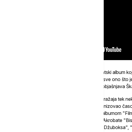
"Prljavo kazalište objavilo je 1979. debitantski album k
je u sebi imao elemente ska, pauer-popa i sve ono što je
sedamdesetih i početkom osamdesetih", objašnjava Ška
Značaj "Paket aranžmana" došao je do izražaja tek neko
za najbolju ploču 1981. godine, koji je organizovao č
glasovima kritike podelio drugo mesto sa albumom "Fil
ostvarenja jedine samostalne ploče Šarla Akrobate "Bistriji 
napravljenoj na osnovu glasova čitalaca "Džuboksa", "