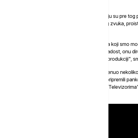
Sirovi zvuk
Nakon melodične i kompleksne muzike koju su pre tog per
dugme, Novi talas označio je upliv sirovog zvuka, prois
uštogljenosti.
"Oni su svirački možda bili ispod standarda koji smo mogl
tog trenutka, ali su doneli onu svežinu i mladost, onu di
ciklusima stalno ponavlja i uzima mesto u produkciji", s
On objašnjava da je Novi talas zapravo krenuo nekoliko 
kreativne energije kod nas, kao i u svetu, pripremili panker
Termiti iz Pule, zatim Prljavo kazalište sa "Televizorima
imao pank predznak.