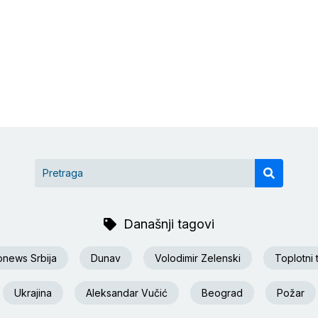
Današnji tagovi
onews Srbija
Dunav
Volodimir Zelenski
Toplotni 
Ukrajina
Aleksandar Vučić
Beograd
Požar