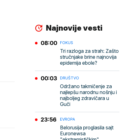
Najnovije vesti
08:00
FOKUS
Tri razloga za strah: Zašto
stručnjake brine najnovija
epidemija ebole?
00:03
DRUŠTVO
Održano takmičenje za
najlepšu narodnu nošnju i
najboljeg zdravičara u
Guči
23:56
EVROPA
Belorusija proglasila sajt
Euronewsa
"ekstremističkim"