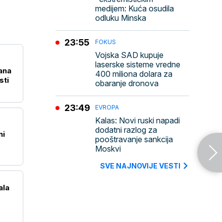
medijem: Kuća osudila
odluku Minska
23:55
FOKUS
Vojska SAD kupuje
laserske sisteme vredne
ana
400 miliona dolara za
sti
obaranje dronova
23:49
EVROPA
Kalas: Novi ruski napadi
dodatni razlog za
ni
pooštravanje sankcija
Moskvi
SVE NAJNOVIJE VESTI
ala