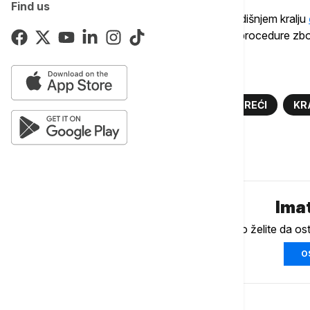
Find us
U februaru je palata saopštila da je 75-godišnjem kralju
je otkriven u testovima nakon korektivne procedure zbog
Više o...
VELIKA BRITANIJA
KRALJ ČARLS TREĆI
KR
Komentari (
0
)
Imat
Ukoliko želite da os
O