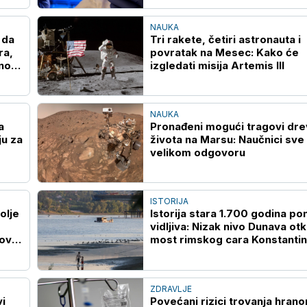
NAUKA
 da
Tri rakete, četiri astronauta i
ra,
povratak na Mesec: Kako će
lnom
izgledati misija Artemis III
NAUKA
a
Pronađeni mogući tragovi dr
u za
života na Marsu: Naučnici sve 
velikom odgovoru
ISTORIJA
olje
Istorija stara 1.700 godina p
vidljiva: Nizak nivo Dunava otk
 ovoj
most rimskog cara Konstantina
Bugarskoj
ZDRAVLJE
vi
Povećani rizici trovanja hran