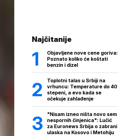
Najčitanije
Objavljene nove cene goriva:
Poznato koliko će koštati
benzin i dizel
Toplotni talas u Srbiji na
vrhuncu: Temperature do 40
stepeni, a evo kada se
očekuje zahlađenje
"Nisam izneo ništa novo sem
nespornih činjenica": Lučić
za Euronews Srbija o zabrani
ulaska na Kosovo i Metohiju