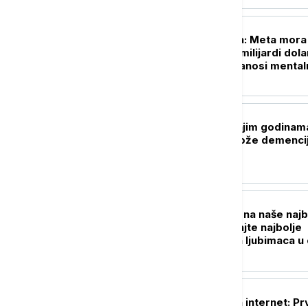
TEHNOLOGIJA
Istorijska presuda: Meta mora
plati više od pola milijardi dola
zbog štete koju nanosi menta
zdravlju dece
ZDRAVLJE
Tri navike u srednjim godinam
koje mogu da odlože demencij
čak 13 godina
ŽIVOT
Umetnički pogled na naše najb
prijatelje: Pogledajte najbolje
fotografije kućnih ljubimaca u
godini
TEHNOLOGIJA
Dan kada je rođen internet: Pr