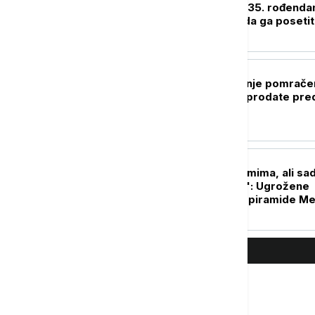
sajt u istoriji slavi 35. rođendan
još uvek možete da ga poseti
ŽIVOT
Naočare za gledanje pomrače
Sunca gotovo rasprodate pred
avgust
ISTORIJA
Opstajale milenijumima, ali sa
preti "katastrofa": Ugrožene
drevne sudanske piramide M