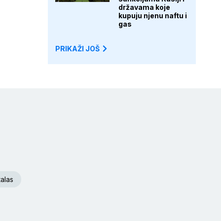
državama koje
kupuju njenu naftu i
gas
PRIKAŽI JOŠ
talas