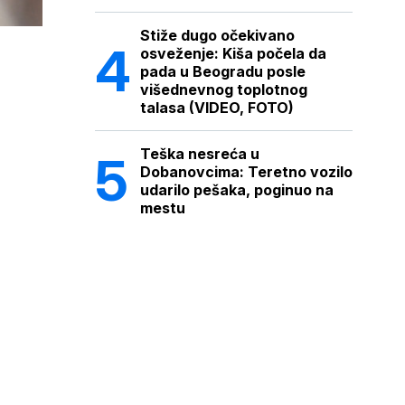
Stiže dugo očekivano
osveženje: Kiša počela da
pada u Beogradu posle
višednevnog toplotnog
talasa (VIDEO, FOTO)
Teška nesreća u
Dobanovcima: Teretno vozilo
udarilo pešaka, poginuo na
mestu