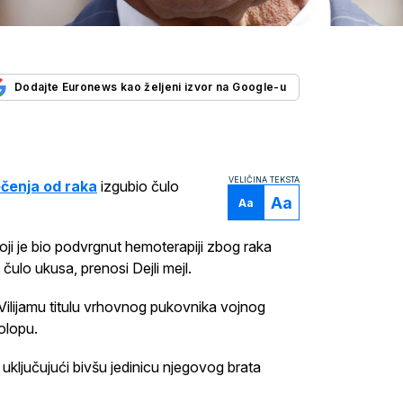
Dodajte Euronews kao željeni izvor na Google-u
VELIČINA TEKSTA
čenja od raka
izgubio čulo
Aa
Aa
ji je bio podvrgnut hemoterapiji zbog raka
čulo ukusa, prenosi Dejli mejl.
 Vilijamu titulu vrhovnog pukovnika vojnog
olopu.
 uključujući bivšu jedinicu njegovog brata