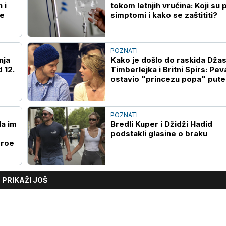
 i
tokom letnjih vrućina: Koji su 
te
simptomi i kako se zaštititi?
POZNATI
nja
Kako je došlo do raskida Džas
 12.
Timberlejka i Britni Spirs: Pev
ostavio "princezu popa" put
SMS poruke
POZNATI
da im
Bredli Kuper i Džidži Hadid
podstakli glasine o braku
eroe
PRIKAŽI JOŠ