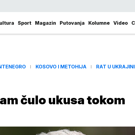
ultura
Sport
Magazin
Putovanja
Kolumne
Video
C
NTENEGRO
KOSOVO I METOHIJA
RAT U UKRAJINI
 sam čulo ukusa tokom