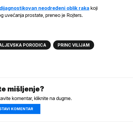
dijagnostikovan neodređeni oblik raka
koji
 uvećanja prostate, preneo je Rojters.
ALJEVSKA PORODICA
PRINC VILIJAM
e mišljenje?
tavite komentar, kliknite na dugme.
STAVI KOMENTAR