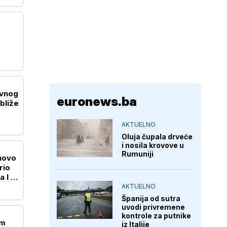
evnog
euronews.ba
bliže
AKTUELNO
Oluja čupala drveće
i nosila krovove u
Rumuniji
onovo
rio
 I u
AKTUELNO
Španija od sutra
uvodi privremene
kontrole za putnike
om
iz Italije