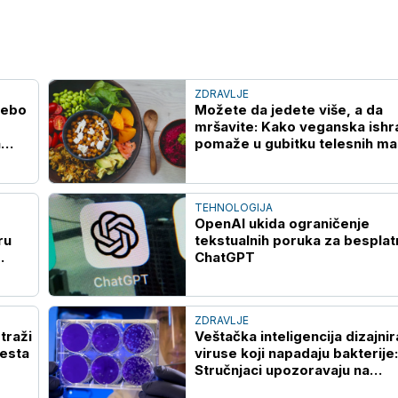
ZDRAVLJE
nebo
Možete da jedete više, a da
mršavite: Kako veganska ishr
a
pomaže u gubitku telesnih ma
TEHNOLOGIJA
OpenAI ukida ograničenje
ru
tekstualnih poruka za besplat
ChatGPT
ZDRAVLJE
traži
Veštačka inteligencija dizajnir
Vesta
viruse koji napadaju bakterije:
Stručnjaci upozoravaju na
potencijalne rizike