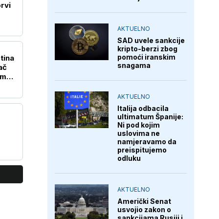
prvi
AKTUELNO
SAD uvele sankcije
kripto-berzi zbog
pomoći iranskim
tina
snagama
ač
em
AKTUELNO
Italija odbacila
ultimatum Španije:
Ni pod kojim
uslovima ne
namjeravamo da
preispitujemo
odluku
AKTUELNO
Američki Senat
usvojio zakon o
sankcijama Rusiji i