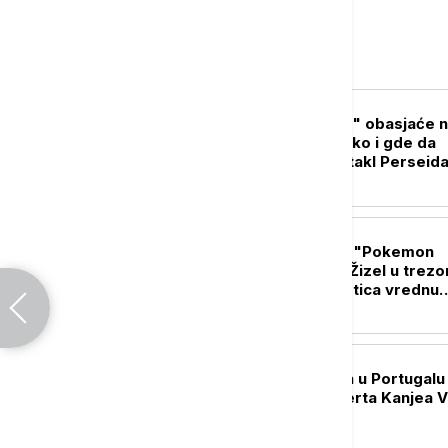
Magazin
NAUKA
"Zvezde padalice" obasjaće 
narednih dana: Kako i gde da
posmatrate spektakl Perseid
(VIDEO)
ŽIVOT
Ko je misteriozna "Pokemon
princeza": Jolina Žizel u trezo
čuva kolekciju kartica vrednu
preko sto hiljada evra
POZNATI
Ambasada Izraela u Portugalu 
otkazivanje koncerta Kanjea 