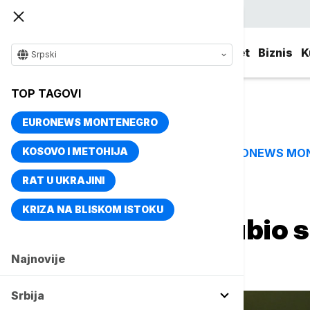
Srpski
Srbija
Evropa
Svet
Biznis
K
Srpski
TOP TAGOVI
EURONEWS MONTENEGRO
KOSOVO I METOHIJA
EURONEWS MO
TOP TAGOVI
RAT U UKRAJINI
Naslovna
Magazin
Poznati
KRIZA NA BLISKOM ISTOKU
Kralj Čarls: Izgubio
lečenja od raka
Najnovije
Srbija