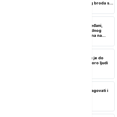
potonulog starorimskog broda sa
100 vinskih amfora
POZNATI
"Lejdi Guči": Patricija Ređani,
bivša žena čuvenog modnog
kreatora Gučija, primljena na
intenzivnu negu
NAUKA
Stvorena nova boja koju je do
sada videlo samo sedmoro ljudi
ŽIVOT
Ubod stršljena: Kako reagovati i
mere prve pomoći