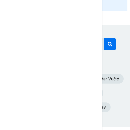
PRIKAŽI JOŠ
Današnji tagovi
Volodimir Zelenski
Požar
Aleksandar Vučić
Deliblatska Peščara
Ukrajina
Euronews Srbija
Srbija
Dunav