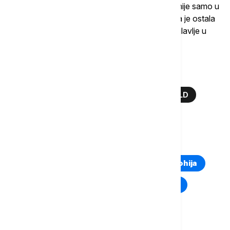
kućnih ljubimaca na planeti
. Njena vrednost nije samo u
novcu koji možda (ni)je dobila, već u činjenici da je ostala
poslednje, najneobičnije i možda najljudskije poglavlje u
biografiji velikog Karla Lagerfelda.
Više o...
ŠUPET
CHOUPETTE
KARL LAGERFELD
MAČKA KARLA LAGERFELDA
TOP TAGOVI
Euronews Montenegro
Kosovo i Metohija
Rat u Ukrajini
Kriza na Bliskom istoku
Komentari (
0
)