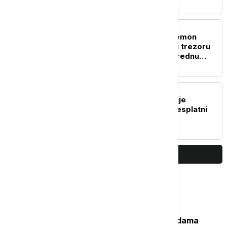
ŽIVOT
Ko je misteriozna "Pokemon
princeza": Jolina Žizel u trezoru
čuva kolekciju kartica vrednu
preko sto hiljada evra
TEHNOLOGIJA
OpenAI ukida ograničenje
tekstualnih poruka za besplatni
ChatGPT
PRIKAŽI JOŠ
Najčitanije
Važan svedok antičke istorije: U vodama