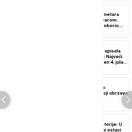
ŽIVOT
Neverovatnih 1.980 kilometara
samo sa jednim rezervoarom:
Ovo je automobil koji je oborio
Ginisov rekord
ŽIVOT
Ginisova knjiga rekorda upisala
250. rođendan Amerike: Najveći
vatromet u istoriji izveden 4. jula u
Vašingtonu
NAUKA
Naša planeta menja boju:
Zastrašujući fenomen koji ubrzava
globalno zagrevanje
ISTORIJA
Važan svedok antičke istorije: U
vodama Sicijlije otkriveni ostaci