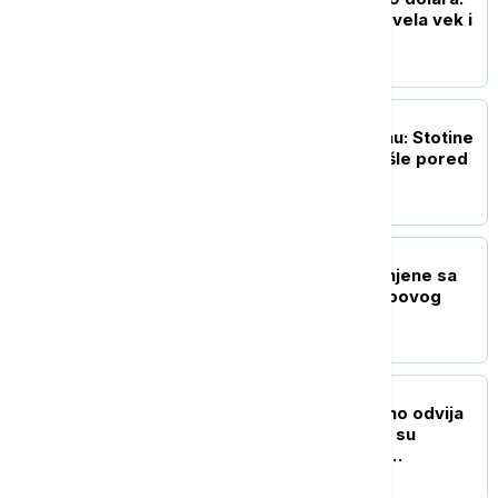
Kako je jedna knjiga provela vek i
po u zidu kamina
ŽIVOT
Neobičan prizor u Berlinu: Stotine
nagih ljudi biciklima prošle pored
Rajhstaga
POZNATI
Pesme Tejlor Svift uklonjene sa
društvenih mreža Trampovog
predizbornog tima
NAUKA
Evolucija se svakodnevno odvija
pred našim očima: Kako su
gradovi postali najveća
laboratorija životinjskog sveta