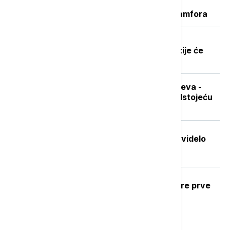
Sicijlije otkriveni ostaci potonulog
starorimskog broda sa 100 vinskih amfora
Dobre vesti za najstarije građane:
Povećanje penzija ove godine, penzije će
pratiti rast plata
Sad je pravo vreme za nabavku ogreva -
koliko koštaju drva i pelet pred predstojeću
grejnu sezonu
Stvorena nova boja koju je do sada videlo
samo sedmoro ljudi
Ubod stršljena: Kako reagovati i mere prve
pomoći
Najnovije vesti