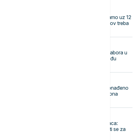
07:04
DRUŠTVO
Novčana naknada posle otkaza samo uz 12
meseci radnog staža: Da li ovaj uslov treba
da se menja?
23:50
DRUŠTVO
Mile Novković najbolji trubač 65. Sabora u
Guči, orkestar Vasiljević najbolji među
orkestrima
23:44
FOKUS
Rekordna zaplena u Indoneziji: Pronađeno
1,3 tone ketamina vrednog 116 miliona
dolara
23:36
EVROPA
Pao jedan od najtraženijih kriminalaca:
Danijel Kinahan izručen Irskoj, tereti se za
trgovinu drogom i oružjem