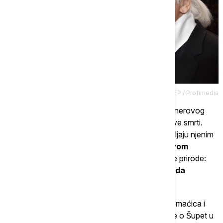
Credit: JENS KALAENE / AFP / Profimedia
Glasine da je Šupet nasledila ogroman deo dizajnerovog
bogatstva buknule su neposredno nakon njegove smrti.
Međutim, prema navodima ljudi koji danas upravljaju njenim
imidžom i životom,
zvanične potvrde o ovakvom
testamentu nema
. Ključna prepreka je i pravne prirode:
francuski zakon ne dozvoljava životinjama da
direktno nasleđuju imovinu ili novac.
Fransoaz Kasot, dugogodišnja Lagerfeldova domaćica i
osoba od poverenja, navodno nastavlja da brine o Šupet u