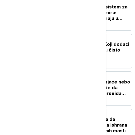
NAUKA
Ruski naučnici razvijaju sistem za
odlaganje otpada u svemiru:
Smeće na -30°C pretvaraju u
vodu za biljke
ZDRAVLJE
Istina o suplementima: Koji dodaci
ishrani pomažu, a koji su čisto
bacanje para
NAUKA
"Zvezde padalice" obasjaće nebo
narednih dana: Kako i gde da
posmatrate spektakl Perseida
(VIDEO)
ZDRAVLJE
Možete da jedete više, a da
mršavite: Kako veganska ishrana
pomaže u gubitku telesnih masti