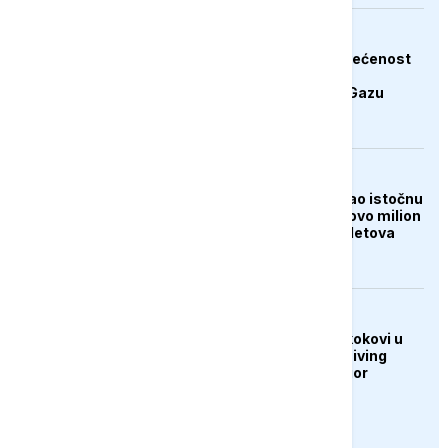
AKTUELNO
Hamas potvrdio posvećenost
završetku druge faze
Trumpovog plana za Gazu
FOKUS
Tajfun Dolphin poharao istočnu
Kinu: Evakuisano gotovo milion
ljudi, otkazano 1.400 letova
DRUŠTVO
U Sarajevu održani skokovi u
vodu Bentbaša Cliff Diving
2026: Banjalučanin Igor
Arsenić slavio