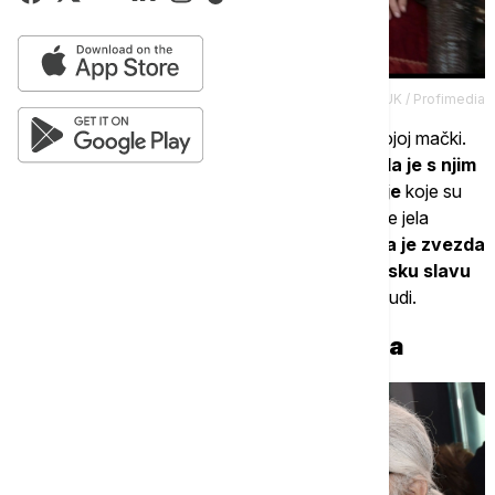
Credit: Hulu / BACKGRID / Backgrid UK / Profimedia
Lagerfeld nikada nije krio obožavanje prema svojoj mački.
Nazivao ju je
"centrom svog sveta"
,
putovala je s njim
privatnim avionima i imala lične asistentkinje
koje su
beležile svaki detalj njene svakodnevice. Šupet je jela
isključivo iz tanjira od
najfinijeg porcelana, bila je zvezda
prestižnih modnih kampanja i stekla je svetsku slavu
na društvenim mrežama
, gde je prate milioni ljudi.
Nasledstvo između mita i zakona