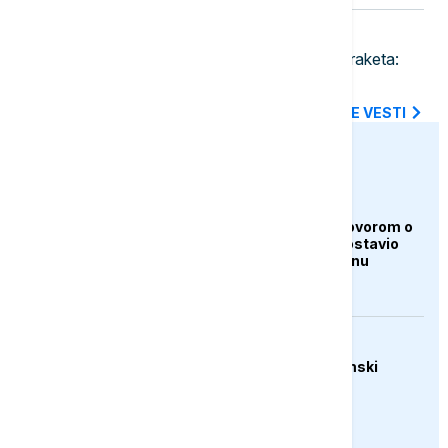
23:30
FOKUS
Rat u Iranu prazni američke zalihe raketa:
Pentagon traži hitnu reakciju
SVE NAJNOVIJE VESTI
euronews.ba
AKTUELNO
Iran i Oman pred dogovorom o
Hormuzu, Teheran postavio
nove uslove Vašingtonu
AKTUELNO
Trump: Raste ekonomski
pritisak na Iran