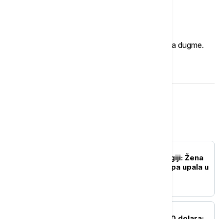
Imate mišljenje?
Ukoliko želite da ostavite komentar, kliknite na dugme.
OSTAVI KOMENTAR
Magazin
ŽIVOT
Neobičan incident u Belgiji: Žena
pokušala da uđe u kuću pa upala u
šaht
ŽIVOT
Oprošten dug od 28.000 dolara: