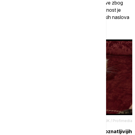
Parizu. Iako se o testamentu i dalje vode rasprave zbog
komplikovanih poreskih i pravnih procedura, realnost je
verovatno mnogo složenija od senzacionalističkih naslova
o
"najbogatijoj mački na svetu"
.
Credit: Hulu / BACKGRID / Backgrid UK / Profimedia
Uprkos tome,
Šupet ostaje jedan od najprepoznatljivijih