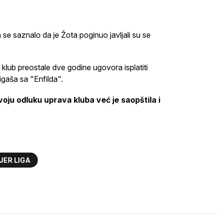
 se saznalo da je Žota poginuo javljali su se
 klub preostale dve godine ugovora isplatiti
rigaša sa "Enfilda".
voju odluku uprava kluba već je saopštila i
JER LIGA