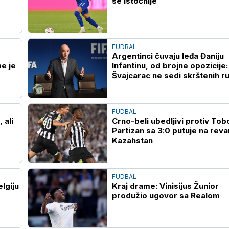
se istočnije
FUDBAL
Argentinci čuvaju leđa Đaniju
e je
Infantinu, od brojne opozicije:
Švajcarac ne sedi skrštenih r
FUDBAL
 ali
Crno-beli ubedljivi protiv Tobo
Partizan sa 3:0 putuje na reva
Kazahstan
FUDBAL
lgiju
Kraj drame: Vinisijus Žunior
produžio ugovor sa Realom