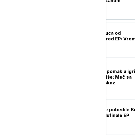
razgovor sa Partizanom
OSTALI SPORTOVI
Adriana Vilagoš puca od
samopouzdanja pred EP: Vrem
za zlato
FUDBAL
Partizan napravio pomak u igri,
mora još mnogo više: Meč sa
Tobolom kao putokaz
KOŠARKA
Košarkašice Srbije pobedile Be
i plasirale se u polufinale EP