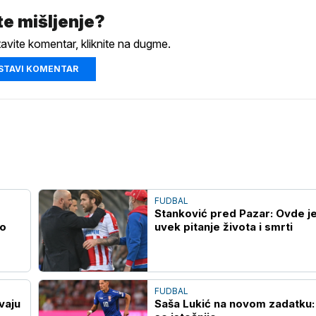
e mišljenje?
tavite komentar, kliknite na dugme.
STAVI KOMENTAR
FUDBAL
Stanković pred Pazar: Ovde j
io
uvek pitanje života i smrti
FUDBAL
vaju
Saša Lukić na novom zadatku: 