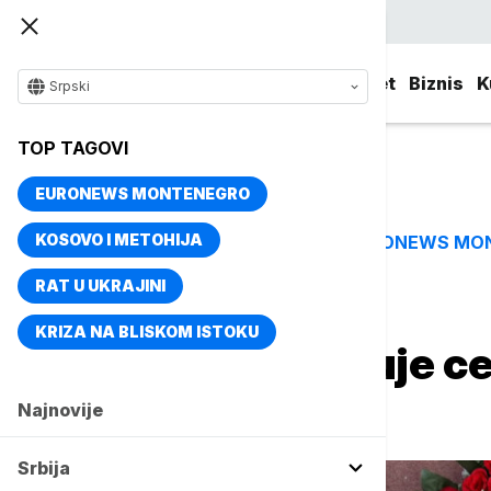
Srpski
Srbija
Evropa
Svet
Biznis
K
Srpski
TOP TAGOVI
EURONEWS MONTENEGRO
KOSOVO I METOHIJA
EURONEWS MO
TOP TAGOVI
RAT U UKRAJINI
Naslovna
Sport
Fudbal
KRIZA NA BLISKOM ISTOKU
Liverpul isplaćuje c
porodici
Najnovije
Srbija