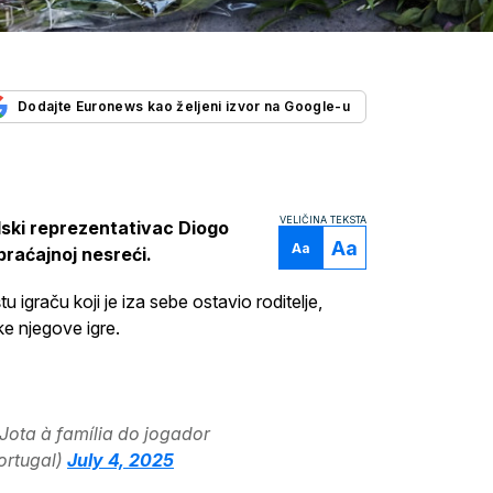
Dodajte Euronews kao željeni izvor na Google-u
VELIČINA TEKSTA
lski reprezentativac Diogo
Aa
Aa
raćajnoj nesreći.
u igraču koji je iza sebe ostavio roditelje,
ike njegove igre.
 Jota à família do jogador
rtugal)
July 4, 2025