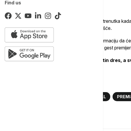
Find us
Tuga je zahvatila i kompletan Liverpul. Od trenutka kada
sadašnji, ali i bivši saigrači da izraze saučešće.
Portugalski list Rekord objavi je danas informaciju da će
Žotinoj porodici. Logično i jedinio ispravan gest premije
Uz to Liverpul je odlučio da povuče Žotin dres, a s
navijačima, koji su saglasni sa tim.
Više o...
DIOGO ŽOTA
LIVERPUL
FUDBAL
PREMI
Komentari (
0
)