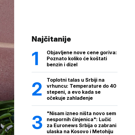
Najčitanije
Objavljene nove cene goriva:
Poznato koliko će koštati
benzin i dizel
Toplotni talas u Srbiji na
vrhuncu: Temperature do 40
stepeni, a evo kada se
očekuje zahlađenje
"Nisam izneo ništa novo sem
nespornih činjenica": Lučić
za Euronews Srbija o zabrani
ulaska na Kosovo i Metohiju