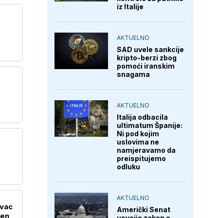
iz Italije
AKTUELNO
SAD uvele sankcije
kripto-berzi zbog
pomoći iranskim
snagama
AKTUELNO
Italija odbacila
ultimatum Španije:
Ni pod kojim
uslovima ne
namjeravamo da
preispitujemo
odluku
AKTUELNO
ivac
Američki Senat
ćen
usvojio zakon o