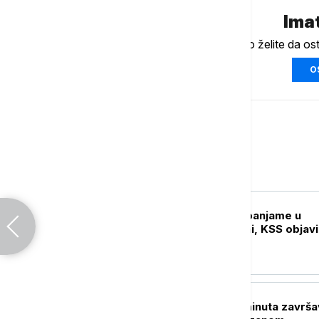
Imat
Ukoliko želite da os
O
Sport
KOŠARKA
Jokić protiv Vembanjame u
Beogradskoj areni, KSS objav
cene karata
FUDBAL
Igrači posle pet minuta završa