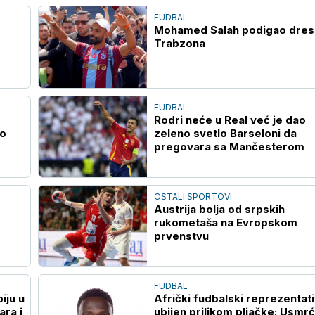
FUDBAL
Mohamed Salah podigao dres
Trabzona
FUDBAL
Rodri neće u Real već je dao
io
zeleno svetlo Barseloni da
pregovara sa Mančesterom
OSTALI SPORTOVI
Austrija bolja od srpskih
rukometaša na Evropskom
prvenstvu
FUDBAL
iju u
Afrički fudbalski reprezentat
ara i
ubijen prilikom pljačke: Usmr