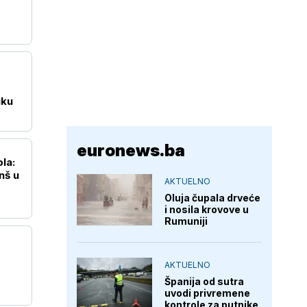
uku
euronews.ba
la:
nš u
AKTUELNO
Oluja čupala drveće
i nosila krovove u
Rumuniji
AKTUELNO
Španija od sutra
uvodi privremene
kontrole za putnike