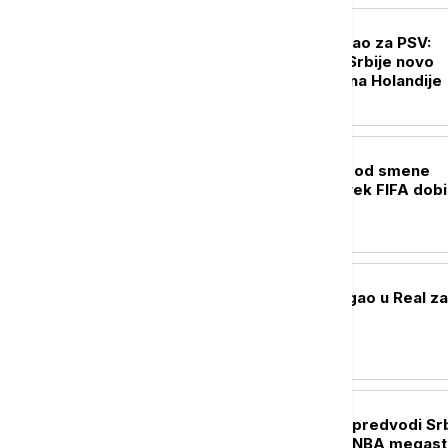
FUDBAL
Filip Kostić potpisao za PSV:
Reprezentativac Srbije novo
pojačanje šampiona Holandije
FUDBAL
UEFA ne odustaje od smene
Infantina, prvi čovek FIFA dob
podršku Afrike
FUDBAL
Jan Dimonade stigao u Real za
rekordni transfer
KOŠARKA
Nikola Jokić opet predvodi Srb
kvalifikcijama: Uz NBA megast