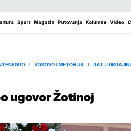
ultura
Sport
Magazin
Putovanja
Kolumne
Video
C
NTENEGRO
KOSOVO I METOHIJA
RAT U UKRAJINI
eo ugovor Žotinoj