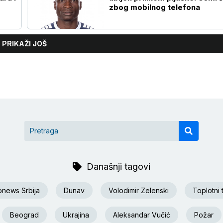
zbog mobilnog telefona
PRIKAŽI JOŠ
Današnji tagovi
onews Srbija
Dunav
Volodimir Zelenski
Toplotni 
Beograd
Ukrajina
Aleksandar Vučić
Požar