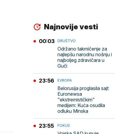
Najnovije vesti
00:03
DRUŠTVO
Održano takmičenje za
najlepšu narodnu nošnju i
najboljeg zdravičara u
Guči
23:56
EVROPA
Belorusija proglasila sajt
Euronewsa
"ekstremističkim"
medijem: Kuća osudila
odluku Minska
23:55
FOKUS
Vojska SAD kupuje