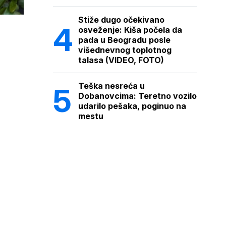
Stiže dugo očekivano
osveženje: Kiša počela da
pada u Beogradu posle
višednevnog toplotnog
talasa (VIDEO, FOTO)
Teška nesreća u
Dobanovcima: Teretno vozilo
udarilo pešaka, poginuo na
mestu