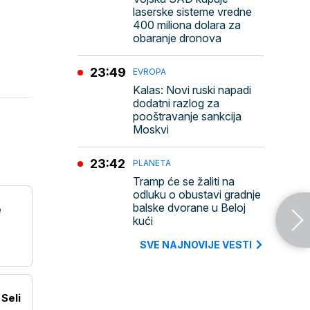
laserske sisteme vredne
400 miliona dolara za
obaranje dronova
23:49
EVROPA
Kalas: Novi ruski napadi
dodatni razlog za
pooštravanje sankcija
Moskvi
23:42
PLANETA
Tramp će se žaliti na
odluku o obustavi gradnje
balske dvorane u Beloj
e
kući
SVE NAJNOVIJE VESTI
Seli