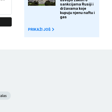
sankcijama Rusiji i
državama koje
kupuju njenu naftu i
gas
PRIKAŽI JOŠ
talas