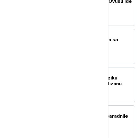
Zvezda vratila uloženo: Ovusu ide
u Tel Aviv
TENIS
Cicipas uporedio Novaka sa
Spajdermenom
FUDBAL
Saša Ilić bez dlake na jeziku
govorio o situaciji u Partizanu
FUDBAL
Infantino zvao najbliže saradnile
na hitan sastanak u FIFA