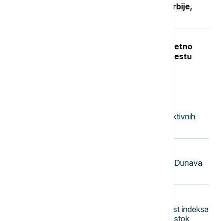
Manje gužve za pacijente sa juga Srbije,
stiže i novo porodilište
Teška nesreća u Dobanovcima: Teretno
vozilo udarilo pešaka, poginuo na mestu
Najnovije vesti
23:53
FOKUS
Kina uvodi kontramere protiv restriktivnih
mera SAD
23:41
EVROPA
Mađarska: Kiša u austrijskom slivu Dunava
dovešće do porasta vodostaja
23:30
BIZNIS VESTI
Američke berze u blagom plusu, rast indeksa
S&P 500 i Nasdak, u fokusu Bliski istok