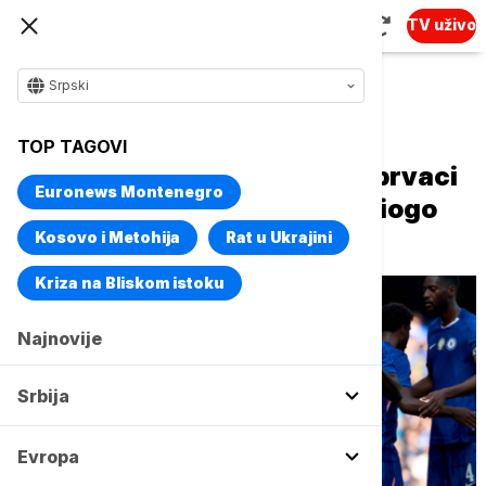
TV uživo
Srpski
Naslovna
Sport
Fudbal
TOP TAGOVI
Fudbaleri Čelsija nisu samo prvaci
Euronews Montenegro
sveta, već i prave empate: Diogo
Žota nije zaboravljen
Kosovo i Metohija
Rat u Ukrajini
Kriza na Bliskom istoku
Najnovije
Srbija
Evropa