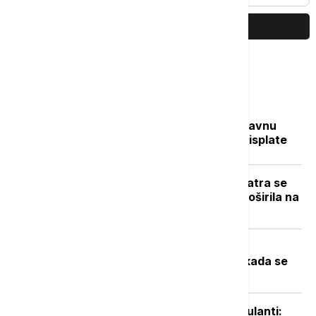
PRIKAŽI JOŠ
Najčitanije
Sve na jednom mestu: Ko dobija državnu
pomoć, koliko novca stiže i kada su isplate
Novi požar u Deliblatskoj peščari: Vatra se
zbog vetra i visokih temperatura proširila na
više od 300 hektara (VIDEO)
Toplotni talas u Srbiji na vrhuncu:
Temperature do 40 stepeni, a evo kada se
očekuje zahlađenje
Niški UKC otvorio sedam novih ambulanti: