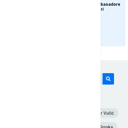
Zelenski smijenio ambasadore
u Hrvatskoj i Crnoj Gori
PRIKAŽI JOŠ
Današnji tagovi
Euronews Srbija
Oluja
Aleksandar Vučić
Dunav
Toplotni talas
Republika Srpska