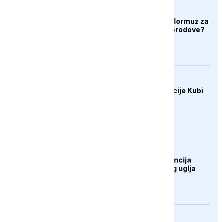
AKTUELNO
Hoće li Iran zatvoriti Hormuz za
američke i izraelske brodove?
AKTUELNO
SAD uvele nove sankcije Kubi
DRUŠTVO
UŽIVO: Press konferencija
rudara Rudnika mrkog uglja
Zenica
AKTUELNO