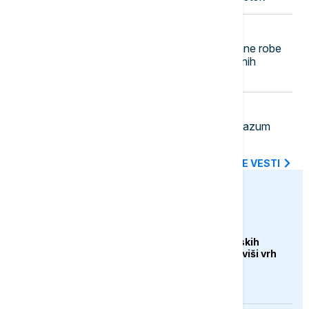
23:21
AKTUELNO
Uhapšen Pazarac zbog falsifikovane robe
zaštićenih robnih marki i neprijavljenih
radnika
23:14
FOKUS
NATO jača istočno krilo: Novi sporazum
Bugarske, Rumunije i Španije
SVE NAJNOVIJE VESTI
euronews.ba
DRUŠTVO
Veliki uspjeh sarajevskih
planinara, osvojili najviši vrh
Turske