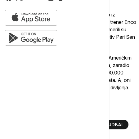
Mada Diogo Žota nikada nije bio "plavac", a kub iz
Londona vodi ljute bitke sa crvenima, na terenu, trener Enco
Mareska, njegovi izabranici i rukovodstvo preusmerili su
nepoznat iznos novca zarađenog trijumfom protiv Pari Sen
Žermena.
Klub je od učešća na šampionatu u Sjedinjenim Američkim
Državama i slavlja u finalu, po raznim osnovama, zaradio
nešto više od 100 miliona evra, od čega je 15.000.000
otišlo na račune neposrenih proizvođača rezultata. A, oni
su se opredelili za ljudski i kolegijalni gest vredan divljenja.
Više o...
DIOGO ŽOTA
ČELSI
LIVERPUL
FUDBAL