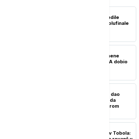
KOŠARKA
Košarkašice Srbije pobedile
Belgiju i plasirale se u polufinale
EP
FUDBAL
UEFA ne odustaje od smene
Infantina, prvi čovek FIFA dobio
podršku Afrike
FUDBAL
Rodri neće u Real već je dao
zeleno svetlo Barseloni da
pregovara sa Mančesterom
FUDBAL
Crno-beli ubedljivi protiv Tobola:
Partizan sa 3:0 putuje na revanš u