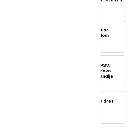
Kazahstan
FUDBAL
Kraj drame: Vinisijus Žunior
produžio ugovor sa Realom
FUDBAL
Filip Kostić potpisao za PSV:
Reprezentativac Srbije novo
pojačanje šampiona Holandije
FUDBAL
Mohamed Salah podigao dres
Trabzona