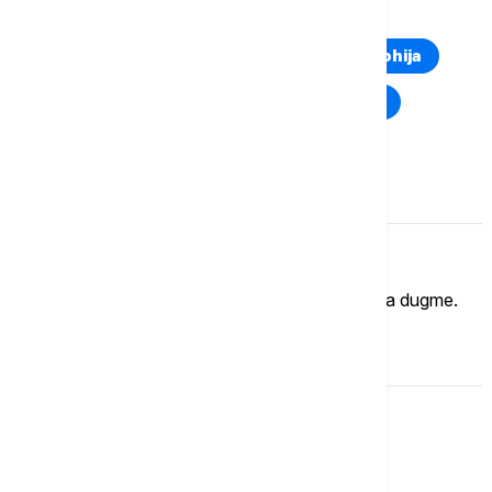
TOP TAGOVI
Euronews Montenegro
Kosovo i Metohija
Rat u Ukrajini
Kriza na Bliskom istoku
Komentari (
0
)
Imate mišljenje?
Ukoliko želite da ostavite komentar, kliknite na dugme.
OSTAVI KOMENTAR
Sport