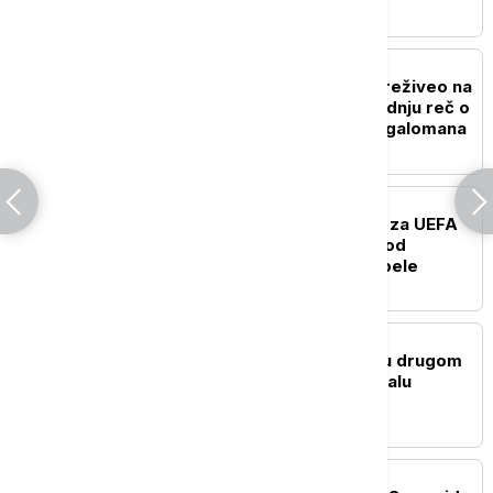
FUDBAL
Đani Infantino, zasad, preživeo na
vrhu FIFA: Izbori daju zadnju reč o
sudbini švajcarskog megalomana
FUDBAL
Partizan i Tobol u klinču za UEFA
Ligu konferencije: Više od
običnog meča za crno-bele
TENIS
Kecmanović eliminisan u drugom
kolu Mastersa u Montrealu
FUDBAL