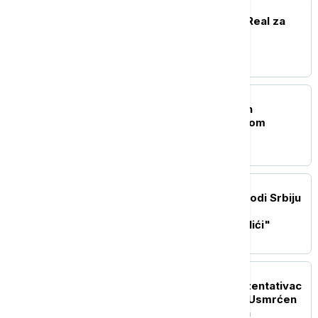
FUDBAL
Jan Dimonade stigao u Real za
rekordni transfer
OSTALI SPORTOVI
Austrija bolja od srpskih
rukometaša na Evropskom
prvenstvu
KOŠARKA
Nikola Jokić opet predvodi Srbiju
u kvalifikcijama: Uz NBA
megastara i "srebrni orlići"
FUDBAL
Afrički fudbalski reprezentativac
ubijen prilikom pljačke: Usmrćen
zbog mobilnog telefona