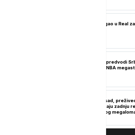
FUDBAL
Jan Dimonade stigao u Real za
rekordni transfer
KOŠARKA
Nikola Jokić opet predvodi Srb
kvalifikcijama: Uz NBA megast
"srebrni orlići"
FUDBAL
Đani Infantino, zasad, prežive
vrhu FIFA: Izbori daju zadnju r
sudbini švajcarskog megalom