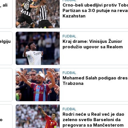
 ali
Crno-beli ubedljivi protiv Tobo
Partizan sa 3:0 putuje na reva
Kazahstan
FUDBAL
lgiju
Kraj drame: Vinisijus Žunior
produžio ugovor sa Realom
FUDBAL
Mohamed Salah podigao dres
Trabzona
FUDBAL
Rodri neće u Real već je dao
io
zeleno svetlo Barseloni da
pregovara sa Mančesterom