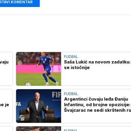
STAVI KOMENTAR
FUDBAL
vaju
Saša Lukić na novom zadatku: 
se istočnije
FUDBAL
Argentinci čuvaju leđa Đaniju
e je
Infantinu, od brojne opozicije:
Švajcarac ne sedi skrštenih r
FUDBAL