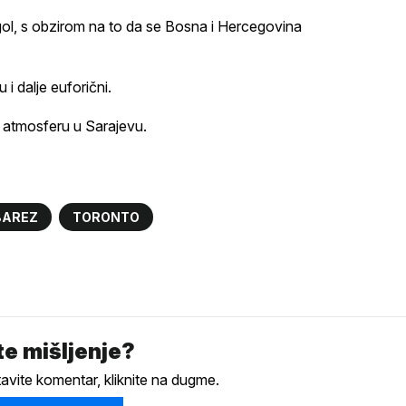
ki gol, s obzirom na to da se Bosna i Hercegovina
i dalje euforični.
e atmosferu u Sarajevu.
BAREZ
TORONTO
e mišljenje?
tavite komentar, kliknite na dugme.