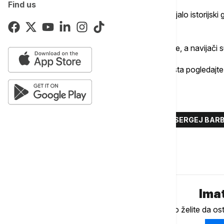
Find us
U fan zoni je više stotina navijača proslavljalo istorijs
plasirala na Mundijal nakon 12 godina.
Mnogo se očekuje od večerašnje utakmice, a navijači su 
U videu iznad teksta pogledajt
Više o...
BIH NA MUNDIJALU
KANADA
SERGEJ BAR
Komentari (
0
)
Imat
Ukoliko želite da os