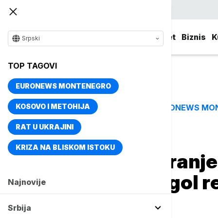
Srpski
Srbija
Evropa
Svet
Biznis
K
Srpski
TOP TAGOVI
EURONEWS MONTENEGRO
KOSOVO I METOHIJA
EURONEWS MO
TOP TAGOVI
RAT U UKRAJINI
Naslovna
Sport
Fudbal
KRIZA NA BLISKOM ISTOKU
Ovacije, skandiranje 
Sarajevu slave gol r
Najnovije
Mundijalu
Srbija