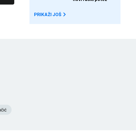
PRIKAŽI JOŠ
čić