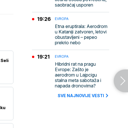
saobraćaj usporen
19:26
EVROPA
Etna eruptirala: Aerodrom
u Kataniji zatvoren, letovi
obustavljeni – pepeo
prekrio nebo
19:21
EVROPA
Seli
Hibridni rat na pragu
Evrope: Zašto je
aerodrom u Lajpcigu
stalna meta sabotaža i
napada dronovima?
SVE NAJNOVIJE VESTI
uku