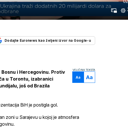
02
Dodajte Euronews kao željeni izvor na Google-u
VELIČINA TEKSTA
a Bosnu i Hercegovinu. Protiv
Aa
Aa
a u Torontu, izabranici
dijalu, još od Brazila
zentacija BiH je postigla gol.
an zoni u Sarajevu u kojoj je atmosfera
egovinu.