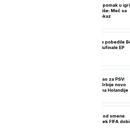
Partizan napravio pomak u igri,
mora još mnogo više: Meč sa
Tobolom kao putokaz
KOŠARKA
Košarkašice Srbije pobedile Be
i plasirale se u polufinale EP
FUDBAL
Filip Kostić potpisao za PSV:
Reprezentativac Srbije novo
pojačanje šampiona Holandije
FUDBAL
UEFA ne odustaje od smene
Infantina, prvi čovek FIFA dob
podršku Afrike