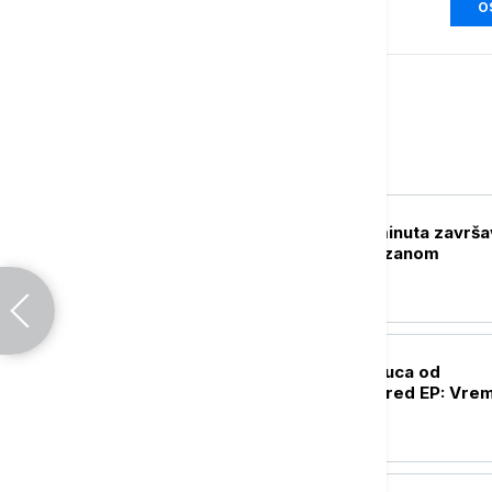
O
Sport
FUDBAL
Igrači posle pet minuta završa
razgovor sa Partizanom
OSTALI SPORTOVI
Adriana Vilagoš puca od
samopouzdanja pred EP: Vrem
za zlato
FUDBAL