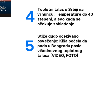
:32
Toplotni talas u Srbiji na
vrhuncu: Temperature do 40
stepeni, a evo kada se
očekuje zahlađenje
Stiže dugo očekivano
osveženje: Kiša počela da
pada u Beogradu posle
višednevnog toplotnog
talasa (VIDEO, FOTO)