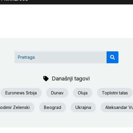
Današnji tagovi
Euronews Srbija
Dunav
Oluja
Toplotni talas
odimir Zelenski
Beograd
Ukrajina
Aleksandar Vu