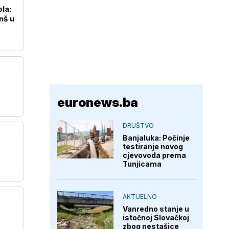
la:
nš u
euronews.ba
DRUŠTVO
Banjaluka: Počinje
testiranje novog
cjevovoda prema
Tunjicama
AKTUELNO
Vanredno stanje u
istočnoj Slovačkoj
zbog nestašice