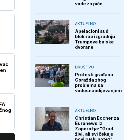
vode za piće
AKTUELNO
Apelacioni sud
blokirao izgradnju
Trumpove balske
dvorane
ivac
DRUŠTVO
ćen
Protesti građana
Goražda zbog
problema sa
vodosnabdijevanjem
EFA
ičnog
AKTUELNO
Christian Eccher za
Euronews iz
Zaporožja: "Grad
živi, ali svi čekaju
novi ruski potez"