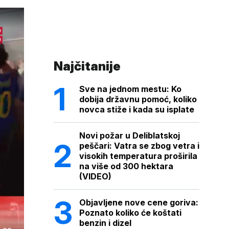
Najčitanije
Sve na jednom mestu: Ko
dobija državnu pomoć, koliko
novca stiže i kada su isplate
Novi požar u Deliblatskoj
peščari: Vatra se zbog vetra i
visokih temperatura proširila
na više od 300 hektara
(VIDEO)
Objavljene nove cene goriva:
Poznato koliko će koštati
benzin i dizel