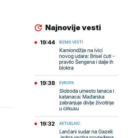
Najnovije vesti
19:44
BIZNIS VESTI
Kamiondžije na ivici
novog udara: Brisel ćuti -
pravilo Šengena i dalje ih
blokira
19:38
EVROPA
Sloboda umesto lanaca i
katanaca: Mađarska
zabranjuje divlje životinje
u cirkusu
19:32
AKTUELNO
Lančani sudar na Gazeli:
Jedna osoba povređena,