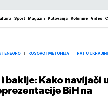
ultura
Sport
Magazin
Putovanja
Kolumne
Video
C
NTENEGRO
KOSOVO I METOHIJA
RAT U UKRAJINI
i baklje: Kako navijači 
eprezentacije BiH na