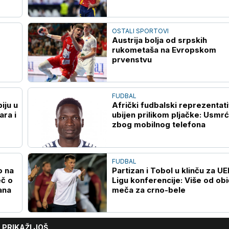
OSTALI SPORTOVI
Austrija bolja od srpskih
rukometaša na Evropskom
prvenstvu
FUDBAL
iju u
Afrički fudbalski reprezentat
ara i
ubijen prilikom pljačke: Usmr
zbog mobilnog telefona
FUDBAL
o na
Partizan i Tobol u klinču za U
eč o
Ligu konferencije: Više od ob
ana
meča za crno-bele
PRIKAŽI JOŠ