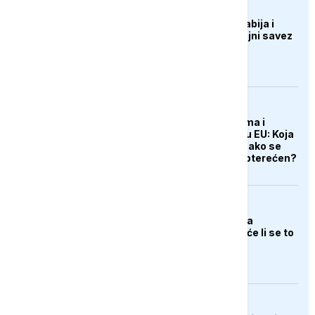
AKTUELNO
Turska, Saudijska Arabija i
Pakistan formiraju vojni savez
EVROPA
Redovi na aerodromima i
graničnim prelazima u EU: Koja
je svrha EES sistema ako se
isključuje čim je preopterećen?
BIZNIS
Skočile cijene nafte na
svjetskom tržištu, hoće li se to
odraziti na BiH
AKTUELNO