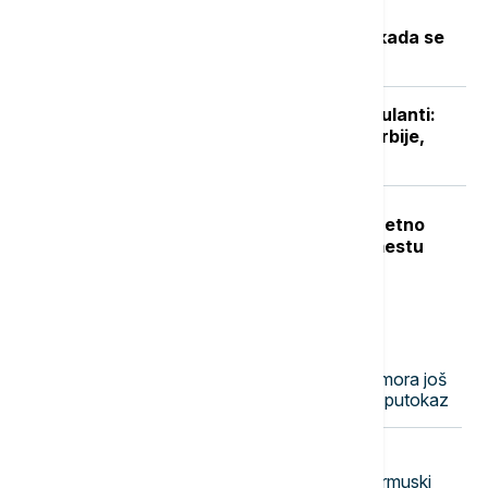
Toplotni talas u Srbiji na vrhuncu:
Temperature do 40 stepeni, a evo kada se
očekuje zahlađenje
Niški UKC otvorio sedam novih ambulanti:
Manje gužve za pacijente sa juga Srbije,
stiže i novo porodilište
Teška nesreća u Dobanovcima: Teretno
vozilo udarilo pešaka, poginuo na mestu
Najnovije vesti
08:51
FUDBAL
Partizan napravio pomak u igri, ali mora još
mnogo više: Meč sa Tobolom kao putokaz
08:50
FOKUS
Smanjen brodski saobraćaj kroz Ormuski