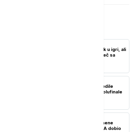
Sport
FUDBAL
Partizan napravio pomak u igri, ali
mora još mnogo više: Meč sa
Tobolom kao putokaz
KOŠARKA
Košarkašice Srbije pobedile
Belgiju i plasirale se u polufinale
EP
FUDBAL
UEFA ne odustaje od smene
Infantina, prvi čovek FIFA dobio