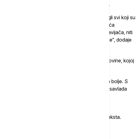
navijača uprkos različitim političkim okolnostima.
"U Rusiju, Katar, London ili Japan na kraju su stigli svi koji su
želeli da prate takmičenja. Siguran sam da najveća
bezbednosna pretnja ne dolazi od prosečnog navijača, niti
od fizioterapeuta ili fudbalera neke reprezentacije“, dodaje
on.
Na kraju se osvrnuo i na nastup Bosne i Hercegovine, kojoj
predstoji duel sa Kanadom.
"Od srca želim Bosni i Hercegovini da odigra što bolje. S
obzirom na grupu u kojoj se nalazi, voleo bih da savlada
Kanadu i prođe dalje. To bi bio veliki uspeh i za
reprezentaciju i za njene navijače“, kaže on.
Detaljan prilog pogledajte u videu iznad teksta.
Više o...