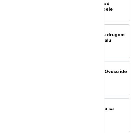
Ligu konferencije: Više od
običnog meča za crno-bele
TENIS
Kecmanović eliminisan u drugom
kolu Mastersa u Montrealu
FUDBAL
Zvezda vratila uloženo: Ovusu ide
u Tel Aviv
TENIS
Cicipas uporedio Novaka sa
Spajdermenom