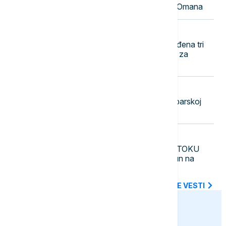
moreuz dok traju pregovori Irana i Omana
08:41
EVROPA
UŽIVO
RAT U UKRAJINI Pogođena tri
broda koja su prevozila vojni tovar za
ukrajinsku vojsku
08:33
DRUŠTVO
Požari na više lokacija, najteže u Ibarskoj
klisuri, u Deliblatskoj peščari mirnije
08:25
FOKUS
UŽIVO
KRIZA NA BLISKOM ISTOKU
Izraelske snage upale u grad Tamun na
Zapadnoj obali
SVE NAJNOVIJE VESTI
euronews.ba