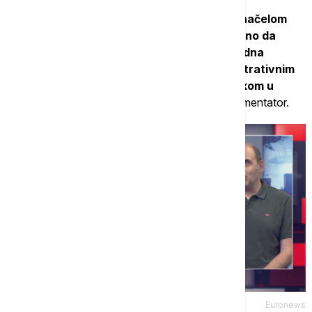
"
Slučaj Irana u startu se kosi sa osnovnim načelom
poštenog sportskog takmičenja. Nije dovoljno da
teren, lopta i golovi budu isti za sve. Ako jedna
reprezentacija mora da razmišlja o administrativnim
preprekama i mogućim problemima sa ulaskom u
zemlju, onda uslovi nisu jednaki
.“, dodaje komentator.
Euronews