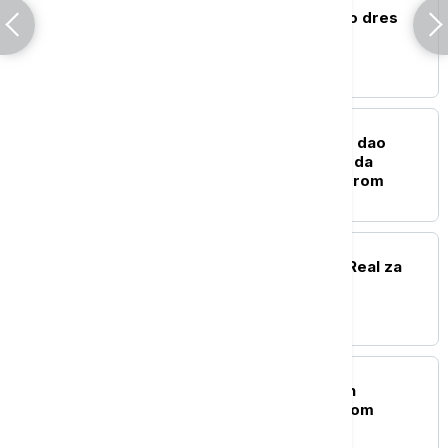
Mohamed Salah podigao dres
Trabzona
FUDBAL
Rodri neće u Real već je dao
zeleno svetlo Barseloni da
pregovara sa Mančesterom
FUDBAL
Jan Dimonade stigao u Real za
rekordni transfer
OSTALI SPORTOVI
Austrija bolja od srpskih
rukometaša na Evropskom
prvenstvu