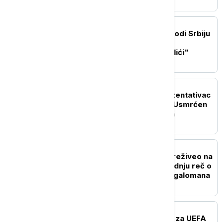
KOŠARKA
Nikola Jokić opet predvodi Srbiju
u kvalifikcijama: Uz NBA
megastara i "srebrni orlići"
FUDBAL
Afrički fudbalski reprezentativac
ubijen prilikom pljačke: Usmrćen
zbog mobilnog telefona
FUDBAL
Đani Infantino, zasad, preživeo na
vrhu FIFA: Izbori daju zadnju reč o
sudbini švajcarskog megalomana
FUDBAL
Partizan i Tobol u klinču za UEFA