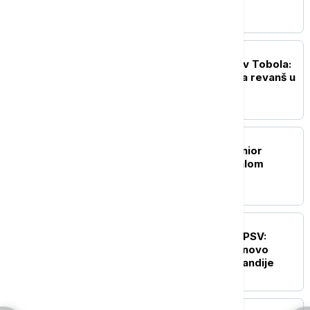
podršku Afrike
FUDBAL
Crno-beli ubedljivi protiv Tobola:
Partizan sa 3:0 putuje na revanš u
Kazahstan
FUDBAL
Kraj drame: Vinisijus Žunior
produžio ugovor sa Realom
FUDBAL
Filip Kostić potpisao za PSV:
Reprezentativac Srbije novo
pojačanje šampiona Holandije
FUDBAL