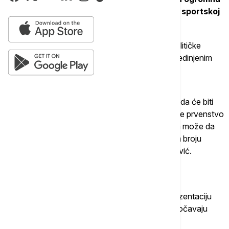
stvar. To je prilika da se pojave na najvećoj sportskoj
sceni
“, kaže on.
Pored sportskih tema, veliku pažnju privlače i političke
okolnosti koje prate organizaciju prvenstva u Sjedinjenim
Američkim Državama, Kanadi i Meksiku.
"Verujem da niko u FIFA nije mogao da predvidi da će biti
ovoliko problema i komplikacija. Ideja je bila da se prvenstvo
igra u zemlji u kojoj gotovo svaka reprezentacija može da
računa na podršku navijača zahvaljujući velikom broju
doseljenika i njihovih potomaka“, dodaje Šaranović.
Slučaj Irana
Jedno od najspornijih pitanja odnosi se na reprezentaciju
Irana i komplikovane procedure sa kojima se suočavaju
njeni igrači.