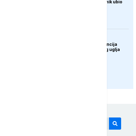
Pucnjava u školi, učenik ubio
najmanje šest osoba
DRUŠTVO
UŽIVO: Press konferencija
rudara Rudnika mrkog uglja
Zenica
PRIKAŽI JOŠ