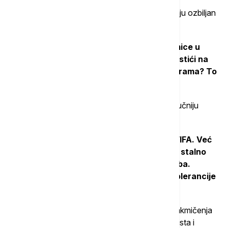
Šaranović smatra da takve okolnosti predstavljaju ozbiljan
problem za integritet samog takmičenja.
"
Zašto bi fudbaleri na dan najvažnije utakmice u
karijeri morali da razmišljaju o tome da li će stići na
vreme ili da li će imati problema sa procedurama? To
je pre svega nesportski“
, dodaje on.
Govoreći o ulozi FIFA, ističe da je očekivao odlučniju
reakciju organizacije.
"
Najviše gorčine osećam kada se pomene FIFA. Već
dugo je bilo jasno da će problema biti, ali se stalno
ponavljalo da će sve funkcionisati kako treba.
Vremenom su se obećanja menjala i prag tolerancije
se pomerao
.“, kaže Šaranović.
On podseća da su i prethodna velika sportska takmičenja
uspevala da obezbede nesmetan dolazak sportista i