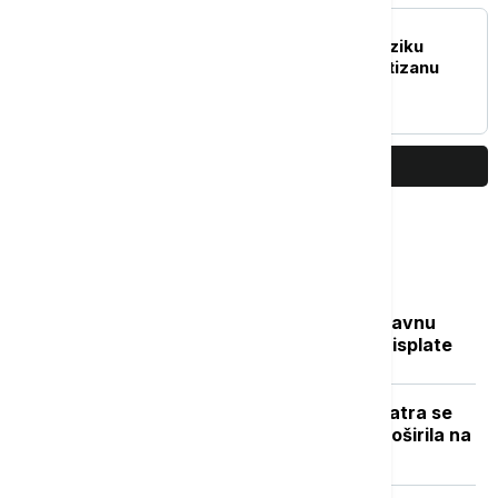
FUDBAL
Saša Ilić bez dlake na jeziku
govorio o situaciji u Partizanu
PRIKAŽI JOŠ
Najčitanije
Sve na jednom mestu: Ko dobija državnu
pomoć, koliko novca stiže i kada su isplate
Novi požar u Deliblatskoj peščari: Vatra se
zbog vetra i visokih temperatura proširila na
više od 300 hektara (VIDEO)