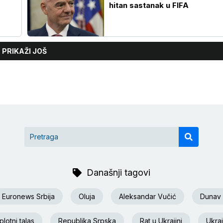
hitan sastanak u FIFA
PRIKAŽI JOŠ
Današnji tagovi
Euronews Srbija
Oluja
Aleksandar Vučić
Dunav
lotni talas
Republika Srpska
Rat u Ukrajini
Ukraj