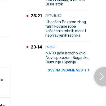
Bliski istok
23:21
AKTUELNO
Uhapšen Pazarac zbog
falsifikovane robe
zaštićenih robnih marki i
neprijavljenih radnika
23:14
FOKUS
NATO jača istočno krilo:
Novi sporazum Bugarske,
Rumunije i Španije
SVE NAJNOVIJE VESTI
io
la: