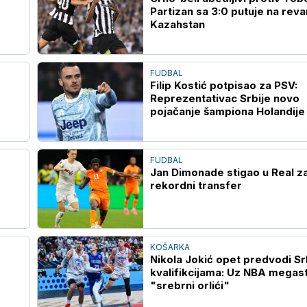
Partizan sa 3:0 putuje na reva
Kazahstan
FUDBAL
Filip Kostić potpisao za PSV:
Reprezentativac Srbije novo
pojačanje šampiona Holandije
FUDBAL
Jan Dimonade stigao u Real z
rekordni transfer
KOŠARKA
Nikola Jokić opet predvodi Srb
kvalifikcijama: Uz NBA megast
"srebrni orlići"