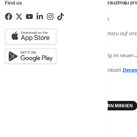
prvenstvu su znatno bolji i sa skorom 9-1 zauzimaju pr
Find us
🚨 Coach Svetislav Pešić kehrt zurück
Er übernimmt bis Saisonende - Mehr dazu auf uns
📰
https://t.co/WkTuk1tvxa
_____
@freelanceDE
wünscht viel Erfolg im neuen 
pic.twitter.com/7lWDrxWACX
— FC Bayern Basketball (@FCBBasketball)
Decem
Više o...
KOŠARKA
EVROLIGA
KK BAJERN MINHEN
Komentari (
0
)