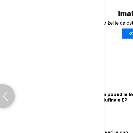
Imat
Ukoliko želite da os
O
Sport
KOŠARKA
Košarkašice Srbije pobedile Be
i plasirale se u polufinale EP
FUDBAL
Rodri neće u Real već je dao