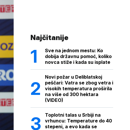
Najčitanije
Sve na jednom mestu: Ko
dobija državnu pomoć, koliko
novca stiže i kada su isplate
Novi požar u Deliblatskoj
peščari: Vatra se zbog vetra i
visokih temperatura proširila
na više od 300 hektara
(VIDEO)
Toplotni talas u Srbiji na
vrhuncu: Temperature do 40
stepeni, a evo kada se