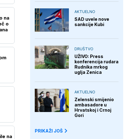
AKTUELNO
o na
SAD uvele nove
eč o
sankcije Kubi
ana
DRUŠTVO
UŽIVO: Press
gom
konferencija rudara
Rudnika mrkog
uglja Zenica
AKTUELNO
Zelenski smijenio
ambasadore u
Hrvatskoj i Crnoj
Gori
PRIKAŽI JOŠ
ile na