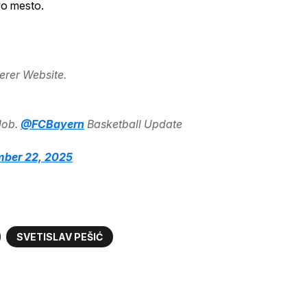
vo mesto.
erer Website.
Job.
@FCBayern
Basketball Update
ber 22, 2025
SVETISLAV PEŠIĆ