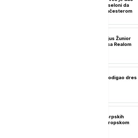
zeleno svetlo Barseloni da
pregovara sa Mančesterom
FUDBAL
Kraj drame: Vinisijus Žunior
produžio ugovor sa Realom
FUDBAL
Mohamed Salah podigao dres
Trabzona
OSTALI SPORTOVI
Austrija bolja od srpskih
rukometaša na Evropskom
prvenstvu