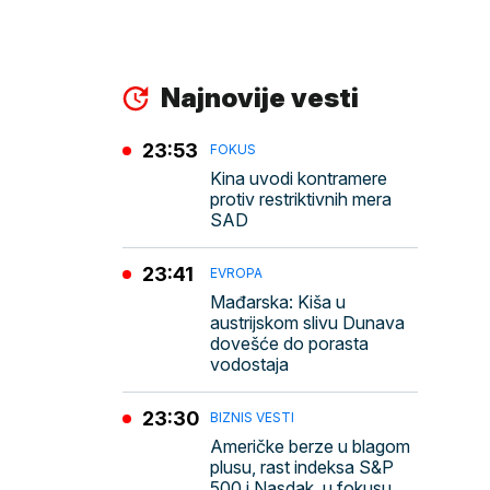
Najnovije vesti
23:53
FOKUS
Kina uvodi kontramere
protiv restriktivnih mera
SAD
23:41
EVROPA
Mađarska: Kiša u
austrijskom slivu Dunava
dovešće do porasta
vodostaja
23:30
BIZNIS VESTI
Američke berze u blagom
plusu, rast indeksa S&P
500 i Nasdak, u fokusu