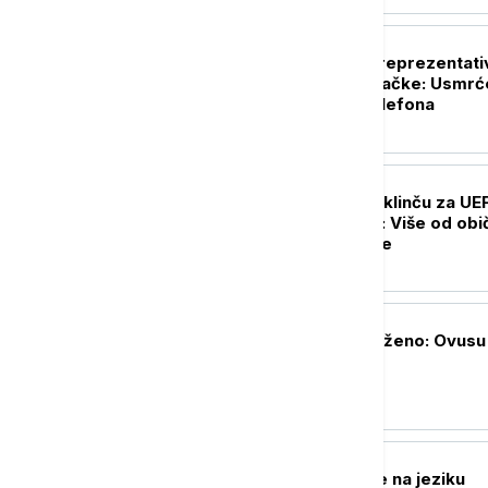
FUDBAL
Afrički fudbalski reprezentati
ubijen prilikom pljačke: Usmr
zbog mobilnog telefona
FUDBAL
Partizan i Tobol u klinču za UE
Ligu konferencije: Više od ob
meča za crno-bele
FUDBAL
Zvezda vratila uloženo: Ovusu
u Tel Aviv
FUDBAL
Saša Ilić bez dlake na jeziku