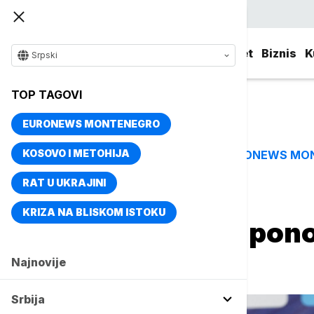
Srpski
Srbija
Evropa
Svet
Biznis
K
Srpski
TOP TAGOVI
EURONEWS MONTENEGRO
KOSOVO I METOHIJA
EURONEWS MO
TOP TAGOVI
RAT U UKRAJINI
Naslovna
Sport
Košarka
KRIZA NA BLISKOM ISTOKU
Svetislav Pešić pono
Minhena
Najnovije
Srbija