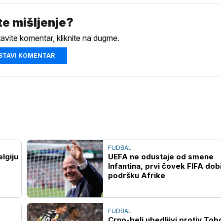
e mišljenje?
tavite komentar, kliknite na dugme.
STAVI KOMENTAR
FUDBAL
lgiju
UEFA ne odustaje od smene
Infantina, prvi čovek FIFA dob
podršku Afrike
FUDBAL
Crno-beli ubedljivi protiv Tobo