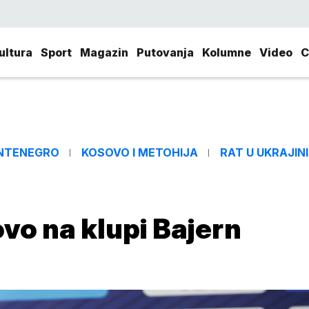
ultura
Sport
Magazin
Putovanja
Kolumne
Video
C
NTENEGRO
KOSOVO I METOHIJA
RAT U UKRAJINI
vo na klupi Bajern