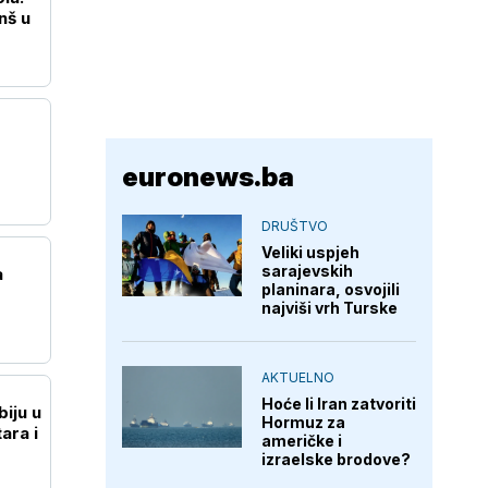
nš u
euronews.ba
DRUŠTVO
Veliki uspjeh
sarajevskih
a
planinara, osvojili
najviši vrh Turske
AKTUELNO
Hoće li Iran zatvoriti
iju u
Hormuz za
ara i
američke i
izraelske brodove?