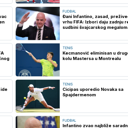
FUDBAL
vac
Đani Infantino, zasad, prežive
ćen
vrhu FIFA: Izbori daju zadnju r
sudbini švajcarskog megalom
TENIS
FA
Kecmanović eliminisan u dru
ičnog
kolu Mastersa u Montrealu
TENIS
 ide
Cicipas uporedio Novaka sa
Spajdermenom
FUDBAL
Infantino zvao najbliže saradn