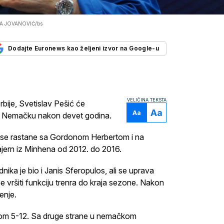
JA JOVANOVIĆ/bs
Dodajte Euronews kao željeni izvor na Google-u
VELIČINA TEKSTA
ije, Svetislav Pešić će
Aa
Aa
a u Nemačku nakon devet godina.
da se rastane sa Gordonom Herbertom i na
ajern iz Minhena od 2012. do 2016.
ika je bio i Janis Sferopulos, ali se uprava
 će vršiti funkciju trenra do kraja sezone. Nakon
enje.
inkom 5-12. Sa druge strane u nemačkom