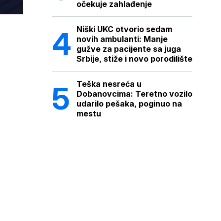
očekuje zahlađenje
Niški UKC otvorio sedam
novih ambulanti: Manje
gužve za pacijente sa juga
Srbije, stiže i novo porodilište
Teška nesreća u
Dobanovcima: Teretno vozilo
udarilo pešaka, poginuo na
mestu