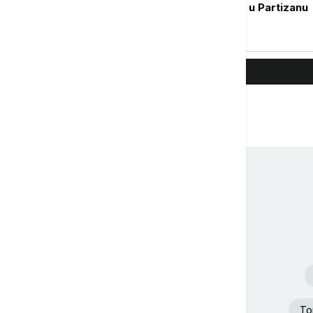
govorio o situaciji u Partizanu
Top