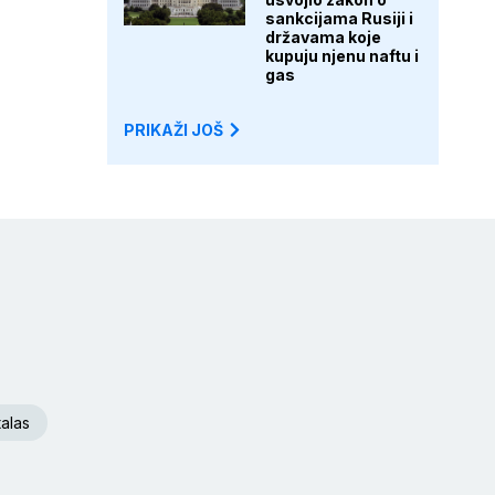
sankcijama Rusiji i
državama koje
kupuju njenu naftu i
gas
PRIKAŽI JOŠ
talas