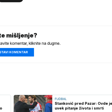
e mišljenje?
tavite komentar, kliknite na dugme.
STAVI KOMENTAR
FUDBAL
Stanković pred Pazar: Ovde j
io
uvek pitanje života i smrti