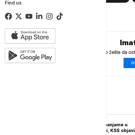
Find us
Komentari (
0
)
Imat
Ukoliko želite da os
O
Sport
KOŠARKA
Jokić protiv Vembanjame u
Beogradskoj areni, KSS objav