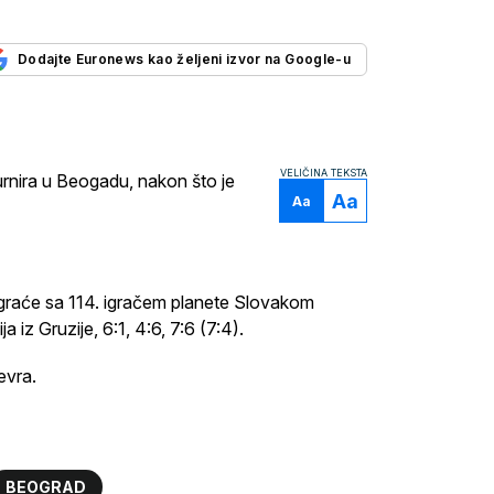
Dodajte Euronews kao željeni izvor na Google-u
VELIČINA TEKSTA
turnira u Beogadu, nakon što je
Aa
Aa
e igraće sa 114. igračem planete Slovakom
 iz Gruzije, 6:1, 4:6, 7:6 (7:4).
evra.
BEOGRAD