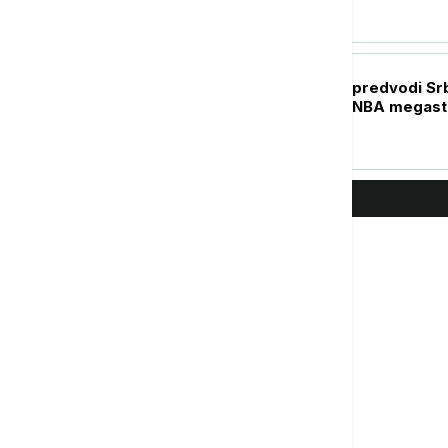
KOŠARKA
Nikola Jokić opet predvodi Srb
kvalifikcijama: Uz NBA megast
"srebrni orlići"