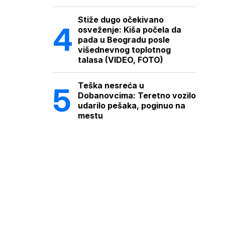
Stiže dugo očekivano
osveženje: Kiša počela da
pada u Beogradu posle
višednevnog toplotnog
talasa (VIDEO, FOTO)
Teška nesreća u
Dobanovcima: Teretno vozilo
udarilo pešaka, poginuo na
mestu