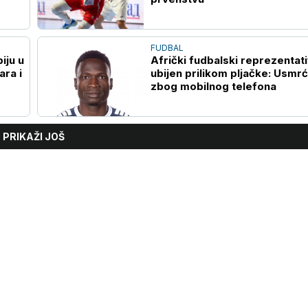
FUDBAL
iju u
Afrički fudbalski reprezentat
ara i
ubijen prilikom pljačke: Usmr
zbog mobilnog telefona
PRIKAŽI JOŠ