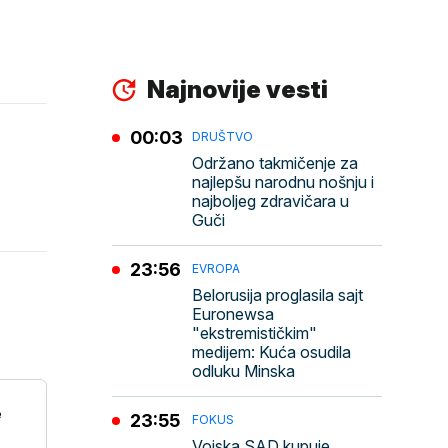
Najnovije vesti
00:03
DRUŠTVO
Održano takmičenje za
najlepšu narodnu nošnju i
najboljeg zdravičara u
Guči
23:56
EVROPA
Belorusija proglasila sajt
Euronewsa
"ekstremističkim"
medijem: Kuća osudila
odluku Minska
e
23:55
FOKUS
Vojska SAD kupuje