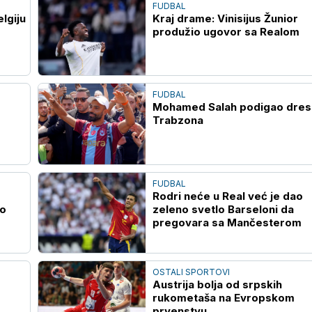
FUDBAL
lgiju
Kraj drame: Vinisijus Žunior
produžio ugovor sa Realom
FUDBAL
Mohamed Salah podigao dres
Trabzona
FUDBAL
Rodri neće u Real već je dao
io
zeleno svetlo Barseloni da
pregovara sa Mančesterom
OSTALI SPORTOVI
Austrija bolja od srpskih
rukometaša na Evropskom
prvenstvu