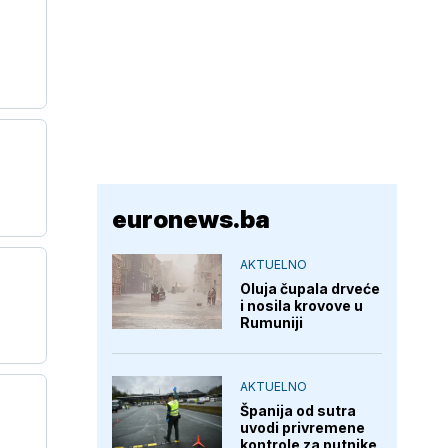
euronews.ba
AKTUELNO
Oluja čupala drveće
i nosila krovove u
Rumuniji
AKTUELNO
Španija od sutra
uvodi privremene
kontrole za putnike