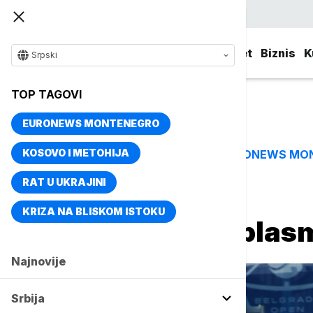
Srpski
Srbija
Evropa
Svet
Biznis
K
Srpski
TOP TAGOVI
EURONEWS MONTENEGRO
KOSOVO I METOHIJA
EURONEWS MO
TOP TAGOVI
RAT U UKRAJINI
Naslovna
Sport
Tenis
KRIZA NA BLISKOM ISTOKU
Lajović izborio plas
Najnovije
Srbija