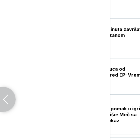
cene karata
FUDBAL
Igrači posle pet minuta završa
razgovor sa Partizanom
OSTALI SPORTOVI
Adriana Vilagoš puca od
samopouzdanja pred EP: Vrem
za zlato
FUDBAL
Partizan napravio pomak u igri,
mora još mnogo više: Meč sa
Tobolom kao putokaz