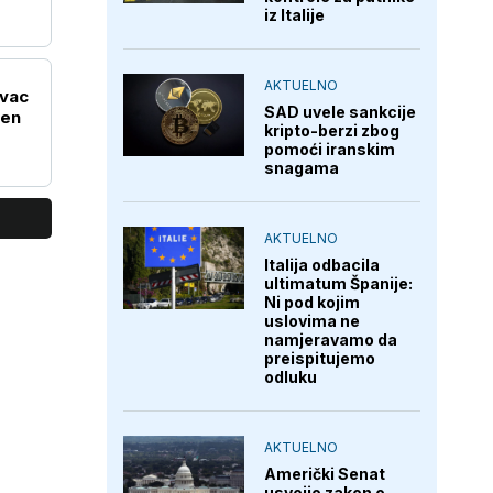
iz Italije
AKTUELNO
ivac
SAD uvele sankcije
ćen
kripto-berzi zbog
pomoći iranskim
snagama
AKTUELNO
Italija odbacila
ultimatum Španije:
Ni pod kojim
uslovima ne
namjeravamo da
preispitujemo
odluku
AKTUELNO
Američki Senat
usvojio zakon o