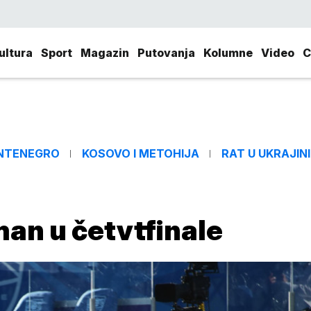
ultura
Sport
Magazin
Putovanja
Kolumne
Video
C
NTENEGRO
KOSOVO I METOHIJA
RAT U UKRAJINI
man u četvtfinale