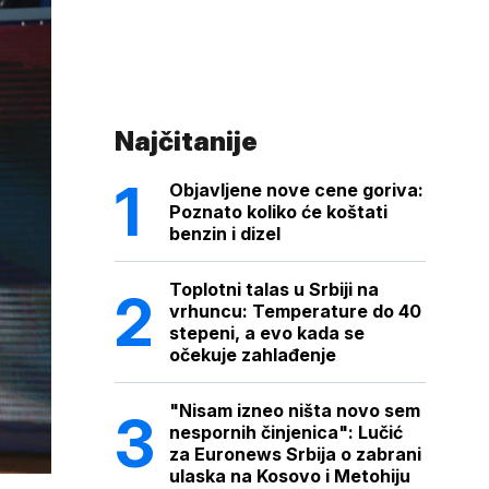
Najčitanije
Objavljene nove cene goriva:
Poznato koliko će koštati
benzin i dizel
Toplotni talas u Srbiji na
vrhuncu: Temperature do 40
stepeni, a evo kada se
očekuje zahlađenje
"Nisam izneo ništa novo sem
nespornih činjenica": Lučić
za Euronews Srbija o zabrani
ulaska na Kosovo i Metohiju