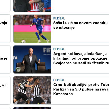
FUDBAL
vaju
Saša Lukić na novom zadatku: 
se istočnije
FUDBAL
Argentinci čuvaju leđa Đaniju
e je
Infantinu, od brojne opozicije:
Švajcarac ne sedi skrštenih r
FUDBAL
 ali
Crno-beli ubedljivi protiv Tobo
Partizan sa 3:0 putuje na reva
Kazahstan