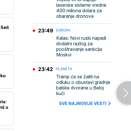
laserske sisteme vredne
400 miliona dolara za
obaranje dronova
Seli
23:49
EVROPA
Kalas: Novi ruski napadi
dodatni razlog za
pooštravanje sankcija
Moskvi
23:42
PLANETA
uku
Tramp će se žaliti na
odluku o obustavi gradnje
balske dvorane u Beloj
kući
la:
SVE NAJNOVIJE VESTI
nš u