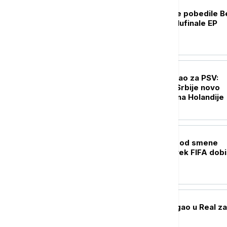
KOŠARKA
Košarkašice Srbije pobedile Be
i plasirale se u polufinale EP
FUDBAL
Filip Kostić potpisao za PSV:
Reprezentativac Srbije novo
pojačanje šampiona Holandije
FUDBAL
UEFA ne odustaje od smene
Infantina, prvi čovek FIFA dob
podršku Afrike
FUDBAL
Jan Dimonade stigao u Real za
rekordni transfer