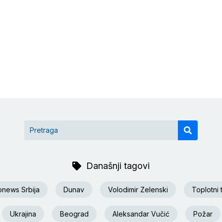
Današnji tagovi
onews Srbija
Dunav
Volodimir Zelenski
Toplotni 
Ukrajina
Beograd
Aleksandar Vučić
Požar