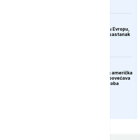
sporazuma s Iranom
EVROPA
Hantavirus se vratio u Evropu,
struka najavila hitan sastanak
FOKUS
Kina upozorava: Nova američka
nuklearna strategija povećava
rizik od globalnog sukoba
PRIKAŽI JOŠ