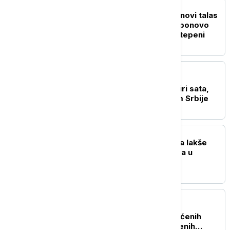
DRUŠTVO
Kratko osveženje pred novi talas
vrućina: Od ponedeljka ponovo
temperature iznad 35 stepeni
DRUŠTVO
Stanje na putevima: Na
Batrovcima se čeka četiri sata,
pojačan saobraćaj širom Srbije
AKTUELNO
Hitna pomoć: Više osoba lakše
povređeno u četiri udesa u
Beogradu
AKTUELNO
Uhapšen Pazarac zbog
falsifikovane robe zaštićenih
robnih marki i neprijavljenih