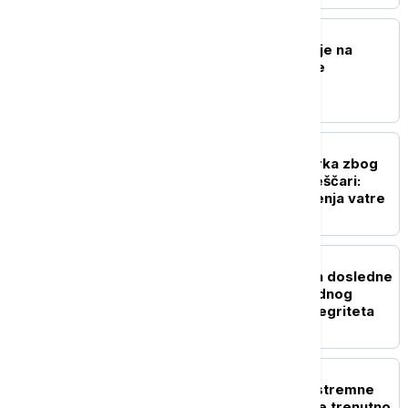
DRUŠTVO
Opština Prijepolje apeluje na
građane da vodu koriste
racionalno
DRUŠTVO
Evakuisani delovi Šumarka zbog
požara u Deliblatskoj peščari:
Postoji opasnost od širenja vatre
POLITIKA
Bošnjak: Srbija i Ukrajina dosledne
u poštovanju međunarodnog
prava i teritorijalnog integriteta
DRUŠTVO
RHMZ upozorava na ekstremne
uslove za požare: Ovo je trenutno