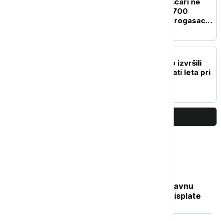
Požar u Deliblatskoj peščari ne
jenjava: Vatra zahvatila 700
hektara, više od 100 vatrogasaca
na terenu (VIDEO)
DRUŠTVO
Mihailović: U Španiji smo izvršili
102 naleta, ukupno 26 sati leta pri
gašenju požara
PRIKAŽI JOŠ
Najčitanije
Sve na jednom mestu: Ko dobija državnu
pomoć, koliko novca stiže i kada su isplate