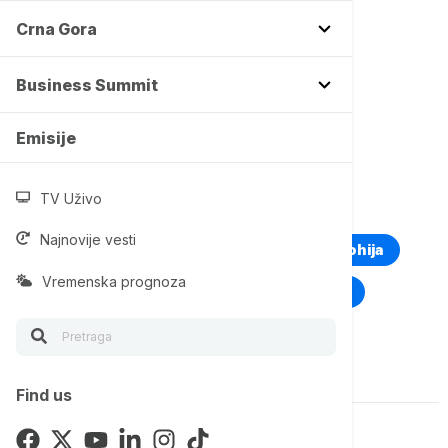
Crna Gora
Više o...
Business Summit
RADNIK
PREMINUO
GRADILIŠTE
Emisije
BOLNICA
KRAN
POLICIJA
TV Uživo
TOP TAGOVI
Najnovije vesti
Euronews Montenegro
Kosovo i Metohija
Vremenska prognoza
Rat u Ukrajini
Kriza na Bliskom istoku
Komentari (
0
)
Find us
Imate mišljenje?