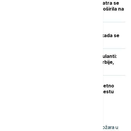
Novi požar u Deliblatskoj peščari: Vatra se
zbog vetra i visokih temperatura proširila na
više od 300 hektara (VIDEO)
Toplotni talas u Srbiji na vrhuncu:
Temperature do 40 stepeni, a evo kada se
očekuje zahlađenje
Niški UKC otvorio sedam novih ambulanti:
Manje gužve za pacijente sa juga Srbije,
stiže i novo porodilište
Teška nesreća u Dobanovcima: Teretno
vozilo udarilo pešaka, poginuo na mestu
Najnovije vesti
12:04
DRUŠTVO
Evakuisani delovi Šumarka zbog požara u