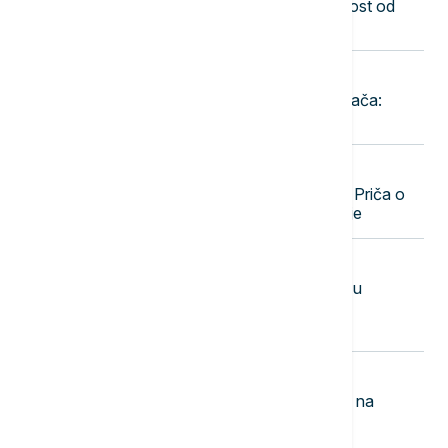
Deliblatskoj peščari: Postoji opasnost od
širenja vatre
12:00
AKTUELNO IZ KULTURE
Počeo 65. Dragačevski sabor trubača:
Guča od danas u znaku trube
12:00
AKTUELNO IZ KULTURE
Sprema se nastavak filma "Majkl": Priča o
"Kralju popa" dobija drugo poglavlje
11:55
POLITIKA
Bošnjak: Srbija i Ukrajina dosledne u
poštovanju međunarodnog prava i
teritorijalnog integriteta
11:47
REGION
Pupovac: Oluja u Kninu obeležena na
drastično antiustavan način