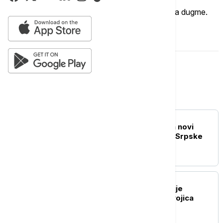
Ukoliko želite da ostavite komentar, kliknite na dugme.
OSTAVI KOMENTAR
Srbija
POLITIKA
Drecun: Priština sprema novi
pokušaj marginalizacije Srpske
liste
DRUŠTVO
Tri policajca MUP-a Srbije
privedena na Jarinju: Dvojica
pušteni, jedan zadržan