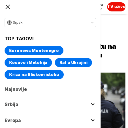
TV uživo
Srpski
Naslovna
Srbija
Aktuelno
TOP TAGOVI
Radnik povređen na gradilištu na
Euronews Montenegro
Novom Beogradu preminuo u
bolnici
Kosovo i Metohija
Rat u Ukrajini
Kriza na Bliskom istoku
Najnovije
Srbija
Evropa