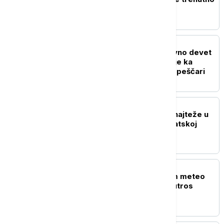
najtopliji grad u Srbiji
DRUŠTVO
Milenković: U Srbiji aktivno devet
požara, sprečeno širenje ka
naseljima u Deliblatskoj peščari
DRUŠTVO
Požari na više lokacija, najteže u
Ibarskoj klisuri, u Deliblatskoj
peščari mirnije
DRUŠTVO
Srbija pod narandžastim meteo
alarmom: Ovaj grad je jutros
najtopliji