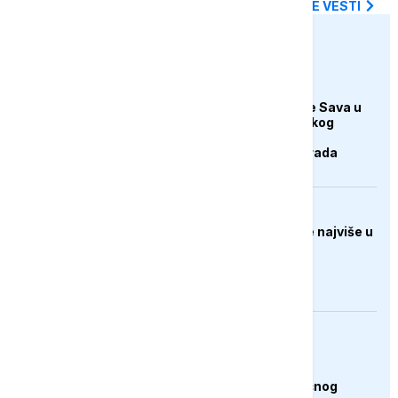
SVE NAJNOVIJE VESTI
euronews.ba
DRUŠTVO
Zbog dugotrajne suše Sava u
Gradišci blizu istorijskog
minimuma, stabilno
vodosnabdijevanje grada
FOKUS
Svjetske cijene hrane najviše u
posljednje tri godine
AKTUELNO
Plovidba Hormuškim
moreuzom neće biti
naplaćivana do konačnog