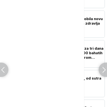
radnika
DRUŠTVO
Opšta bolnica u Čačku dobila novu
opremu od Ministarstva zdravlja
AKTUELNO
ROADPOL akcija u Srbiji za tri dana
"počistila" više od 19.000 bahatih
vozača: Kazne pljušte širom
zemlje
AKTUELNO
Smanjen dotok iz Rzava, od sutra
restrikcije vode u Arilju
AKTUELNO