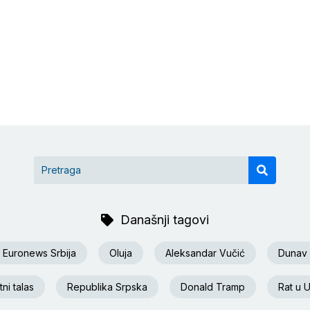
Današnji tagovi
Euronews Srbija
Oluja
Aleksandar Vučić
Dunav
ni talas
Republika Srpska
Donald Tramp
Rat u U