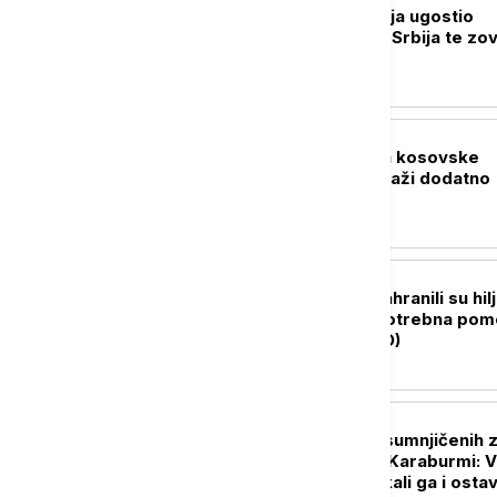
Vučić u Palati Srbija ugostio
učesnike kampa "Srbija te zo
2026"
POLITIKA
Prekinuta sednica kosovske
skupštine, Kurti traži dodatno
vreme
DRUŠTVO
Za godinu dana nahranili su hil
ljudi, sada im je potrebna po
da nastave (VIDEO)
AKTUELNO
Pritvor za troje osumnjičenih 
jezivo ubistvo na Karaburmi: V
muškarca, opljačkali ga i ostavi