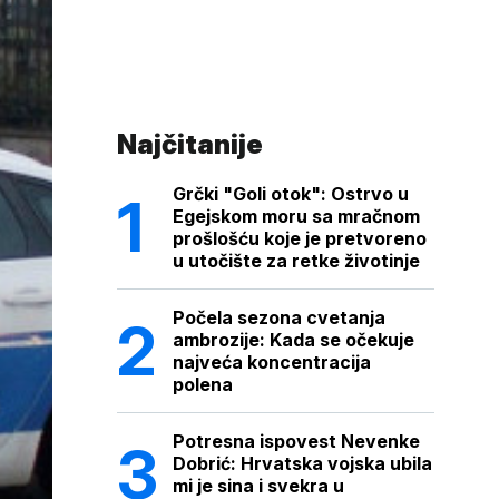
Najčitanije
Grčki "Goli otok": Ostrvo u
Egejskom moru sa mračnom
prošlošću koje je pretvoreno
u utočište za retke životinje
Počela sezona cvetanja
ambrozije: Kada se očekuje
najveća koncentracija
polena
Potresna ispovest Nevenke
Dobrić: Hrvatska vojska ubila
mi je sina i svekra u