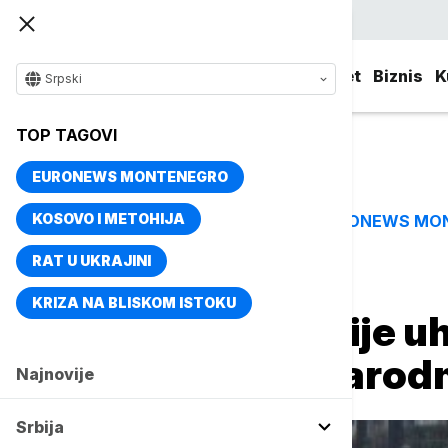
Srpski
Srbija
Evropa
Svet
Biznis
K
Srpski
TOP TAGOVI
EURONEWS MONTENEGRO
KOSOVO I METOHIJA
EURONEWS MO
TOP TAGOVI
RAT U UKRAJINI
Naslovna
Srbija
Aktuelno
KRIZA NA BLISKOM ISTOKU
Državljanin Srbije u
osnovu međunarodne
Najnovije
Srbija