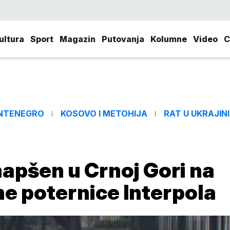
ultura
Sport
Magazin
Putovanja
Kolumne
Video
C
NTENEGRO
KOSOVO I METOHIJA
RAT U UKRAJINI
hapšen u Crnoj Gori na
 poternice Interpola