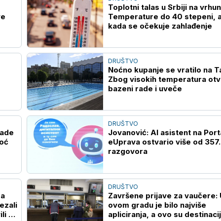
Toplotni talas u Srbiji na vrhu
ve
Temperature do 40 stepeni, 
kada se očekuje zahlađenje
DRUŠTVO
Noćno kupanje se vratilo na T
Zbog visokih temperatura otv
bazeni rade i uveče
DRUŠTVO
jade
Jovanović: AI asistent na Port
moć
eUprava ostvario više od 357
razgovora
DRUŠTVO
za
Završene prijave za vaučere: 
ezali
ovom gradu je bilo najviše
li da
apliciranja, a ovo su destinaci