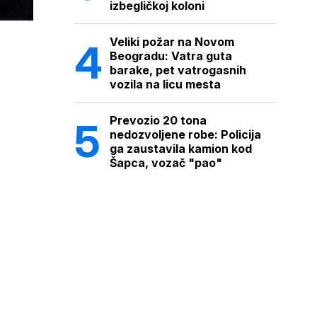
izbegličkoj koloni
Veliki požar na Novom
Beogradu: Vatra guta
barake, pet vatrogasnih
vozila na licu mesta
Prevozio 20 tona
nedozvoljene robe: Policija
ga zaustavila kamion kod
Šapca, vozač "pao"