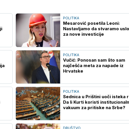
POLITIKA
Mesarović posetila Leoni:
ji
Nastavljamo da stvaramo usl
za nove investicije
POLITIKA
Vučić: Ponosan sam što sam
ija
najčešća meta za napade iz
Hrvatske
POLITIKA
Sednica u Prištini uoči isteka 
i
Da li Kurti koristi institucionaln
vakuum za pritiske na Srbe?
DRUŠTVO