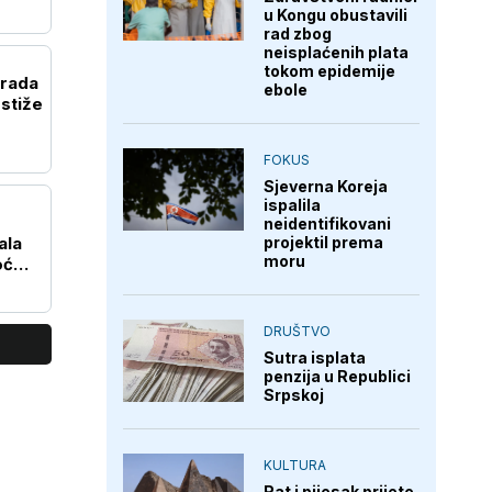
u Kongu obustavili
rad zbog
neisplaćenih plata
tokom epidemije
grada
ebole
 stiže
FOKUS
Sjeverna Koreja
ispalila
neidentifikovani
projektil prema
ala
moru
oć
DRUŠTVO
Sutra isplata
penzija u Republici
Srpskoj
KULTURA
Rat i pijesak prijete