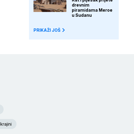
drevnim
piramidama Meroe
u Sudanu
PRIKAŽI JOŠ
krajini