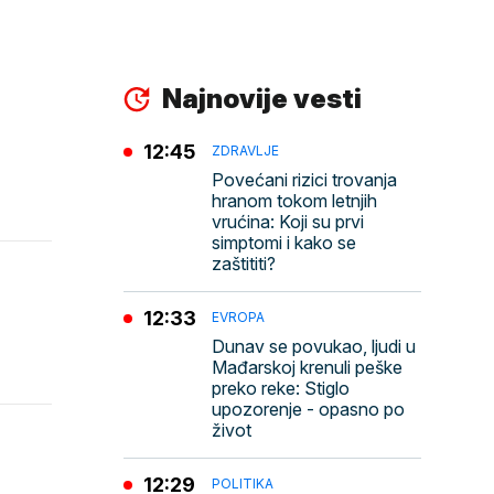
Najnovije vesti
12:45
ZDRAVLJE
Povećani rizici trovanja
hranom tokom letnjih
vrućina: Koji su prvi
simptomi i kako se
zaštititi?
12:33
EVROPA
Dunav se povukao, ljudi u
Mađarskoj krenuli peške
preko reke: Stiglo
upozorenje - opasno po
život
12:29
POLITIKA