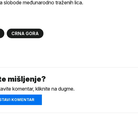
šenja slobode međunarodno traženih lica.
CRNA GORA
e mišljenje?
tavite komentar, kliknite na dugme.
STAVI KOMENTAR