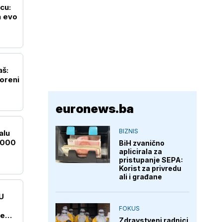
ncu:
a evo
aš:
oreni
euronews.ba
BIZNIS
alu
.000
BiH zvanično
aplicirala za
pristupanje SEPA:
Korist za privredu
ali i građane
U
FOKUS
je
Zdravstveni radnici