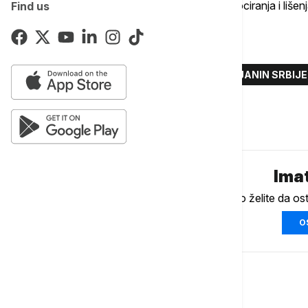
operativnih podataka i informacija u cilju lociranja i li
Find us
Više o...
INTERPOL
UHAPŠEN
DRŽAVLJANIN SRBIJE
Komentari (
0
)
Imat
Ukoliko želite da os
O