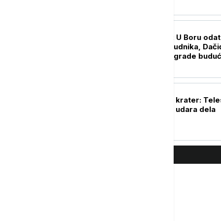
umre
DRUŠTVO
Dan rudara Srbije: U Boru odat
počast osnivaču rudnika, Dači
poručio da rudari grade budu
zemlje
POLITIKA
Mesec dobio novi krater: Tel
zabeležio dokaze udara dela
rakete SpaceX