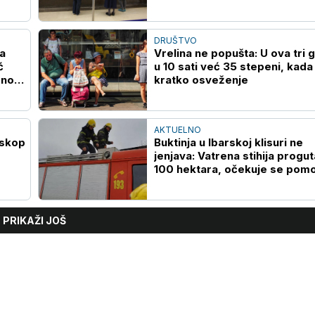
koje su birali penzioneri
DRUŠTVO
a
Vrelina ne popušta: U ova tri 
ć
u 10 sati već 35 stepeni, kada
ćnost
kratko osveženje
AKTUELNO
eskop
Buktinja u Ibarskoj klisuri ne
jenjava: Vatrena stihija progut
100 hektara, očekuje se pom
helikoptera
PRIKAŽI JOŠ