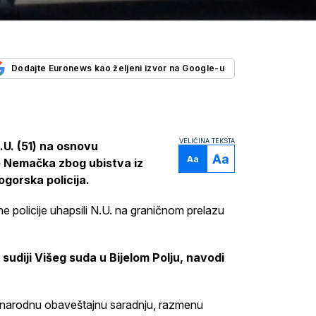
Dodajte Euronews kao željeni izvor na Google-u
VELIČINA TEKSTA
.U. (51) na osnovu
Aa
Aa
e Nemačka zbog ubistva iz
gorska policija.
e policije uhapsili N.U. na graničnom prelazu
udiji Višeg suda u Bijelom Polju, navodi
đunarodnu obaveštajnu saradnju, razmenu