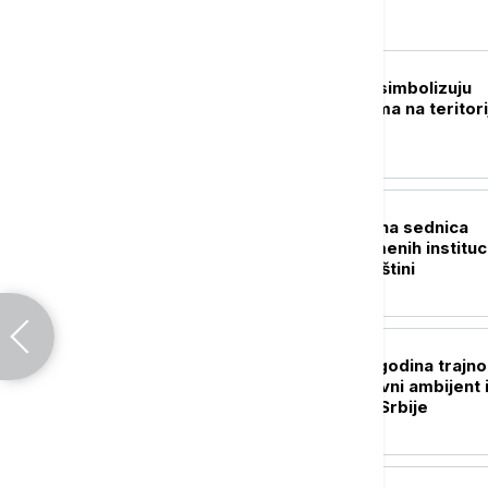
Srbija
POLITIKA
Ković: Prebilovci simbolizuju
genocid nad Srbima na teritori
NDH
POLITIKA
Danas konstitutivna sednica
skupštine privremenih instituc
samouprave u Prištini
POLITIKA
Tabaković: Za 14 godina trajno
unapređeni poslovni ambijent 
ekonomska slika Srbije
DRUŠTVO