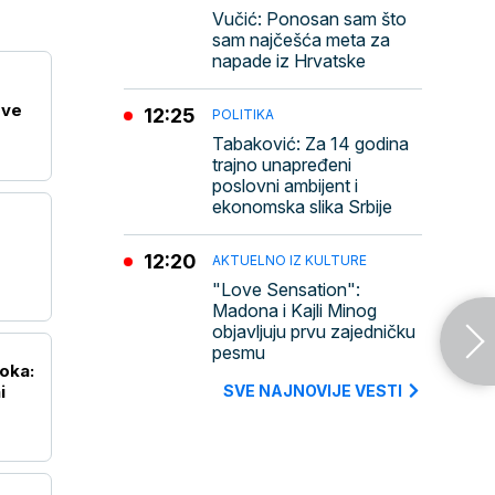
Vučić: Ponosan sam što
sam najčešća meta za
napade iz Hrvatske
ove
12:25
POLITIKA
Tabaković: Za 14 godina
trajno unapređeni
poslovni ambijent i
ekonomska slika Srbije
12:20
AKTUELNO IZ KULTURE
"Love Sensation":
Madona i Kajli Minog
objavljuju prvu zajedničku
pesmu
roka:
i
SVE NAJNOVIJE VESTI