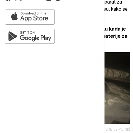
pronađene su i tri vagice za precizno merenje, aparat za
vakumiranje, kao i 85.500 dinara i 350 evra koji su, kako se
sumnja, stečeni prodajom narkotika.
Policija je prethodno zatekla N. P. u trenutku kada je
D. K. prodao paketić sa manjom količinom materije za
koju se sumnja da je kokain.
TANJUG/OMK MUP REPUBLIKE SRBIJE PU NIŠ