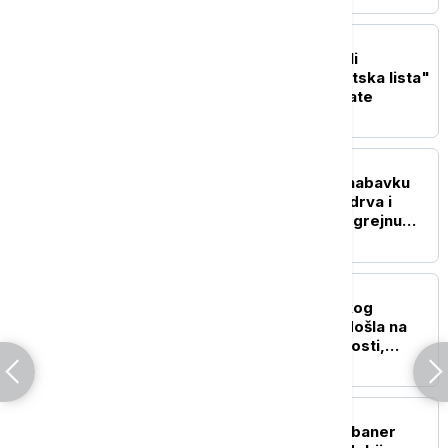
POLITIKA
Vučić: Izbori u oktobru ili
novembru, ako "Studentska lista"
pobedi, priznaću rezultate
DRUŠTVO
Sad je pravo vreme za nabavku
ogreva - koliko koštaju drva i
pelet pred predstojeću grejnu
sezonu
POLITIKA
Predsednica skupštinskog
Odbora za KiM: Kurtiju došla na
naplatu politika isključivosti,
terora i konflikta
POLITIKA
Petković: Priština skida baner