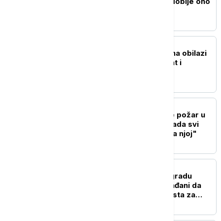
"Free Ukraine" čim ne dobije ono
što želi
POLITIKA
Vučić u naredna dva dana obilazi
jugozapad Srbije: Poznat i
program posete
AKTUELNO
Vatrogasci danima gase požar u
Deliblatskoj peščari: "Kada svi
beže od vatre, oni idu ka njoj"
DRUŠTVO
Šoštarić: Vazduh u Beogradu
umerenog kvaliteta, građani da
budu oprezni, nema mesta za
paniku