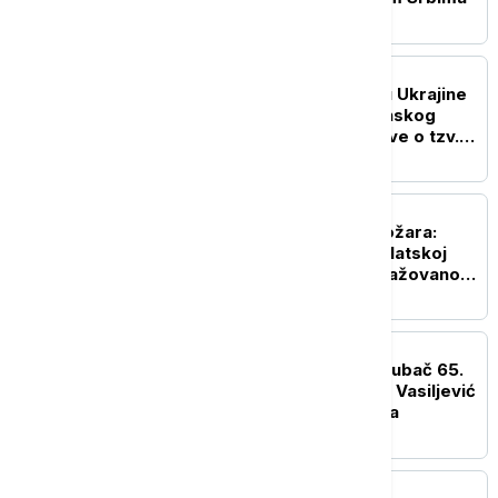
POLITIKA
Priština uklonila zastavu Ukrajine
dan nakon posete Zelenskog
Beogradu i njegove izjave o tzv.
Kosovu (VIDEO)
AKTUELNO
Srbija se bori sa šest požara:
Najteža situacija u Deliblatskoj
peščari, na gašenju angažovano
više od 400 ljudi
DRUŠTVO
Mile Novković najbolji trubač 65.
Sabora u Guči, orkestar Vasiljević
najbolji među orkestrima
POLITIKA