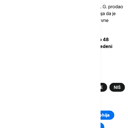
Takođe, N. P. je zatečen i u momentu kada je M. G. prodao
paket sa oko 60 grama materije za koju se sumnja da je
marihuana, a kod M. G. su pronađene i psihoaktivne
pečurke.
Osumnjičenima je određeno zadržavanje do 48
časova i oni će, uz krivičnu prijavu, biti privedeni
višem javnom tužiocu u Nišu.
Više o...
DROGA
ZAPLENA DROGE
HAPŠENJE
NIŠ
TOP TAGOVI
Euronews Montenegro
Kosovo i Metohija
Rat u Ukrajini
Kriza na Bliskom istoku