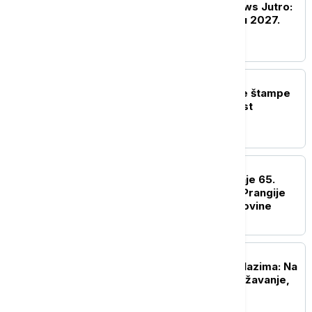
Probudite se uz Euronews Jutro:
Koliki će biti minimalac u 2027.
godini?
POLITIKA
Naslovne strane dnevne štampe
za ponedeljak, 10. avgust
DRUŠTVO
Počelo finalno takmičenje 65.
Sabora trubača u Guči: Prangije
označile početak svetkovine
DRUŠTVO
Stanje na graničnim prelazima: Na
Horgošu 2 najduže zadržavanje,
čeka se 90 minuta