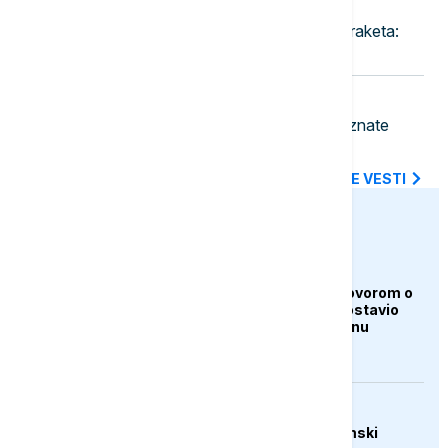
23:30
FOKUS
Rat u Iranu prazni američke zalihe raketa:
Pentagon traži hitnu reakciju
23:18
BIZNIS VESTI
Pojeftinjuje gorivo u Hrvatskoj: Poznate
nove cene benzina i dizela
SVE NAJNOVIJE VESTI
euronews.ba
AKTUELNO
Iran i Oman pred dogovorom o
Hormuzu, Teheran postavio
nove uslove Vašingtonu
AKTUELNO
Trump: Raste ekonomski