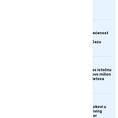
pritisak na Iran
AKTUELNO
Hamas potvrdio posvećenost
završetku druge faze
Trumpovog plana za Gazu
FOKUS
Tajfun Dolphin poharao istočnu
Kinu: Evakuisano gotovo milion
ljudi, otkazano 1.400 letova
DRUŠTVO
U Sarajevu održani skokovi u
vodu Bentbaša Cliff Diving
2026: Banjalučanin Igor