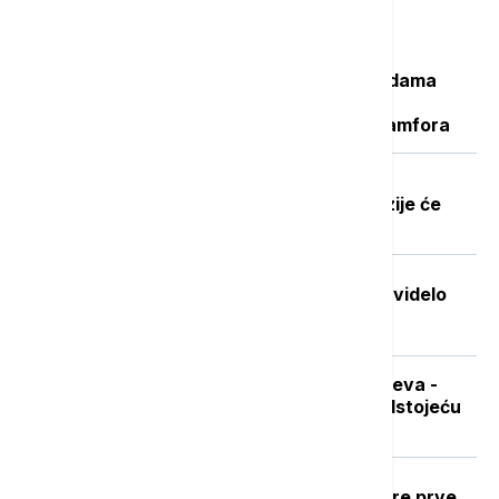
Najčitanije
Važan svedok antičke istorije: U vodama
Sicijlije otkriveni ostaci potonulog
starorimskog broda sa 100 vinskih amfora
Dobre vesti za najstarije građane:
Povećanje penzija ove godine, penzije će
pratiti rast plata
Stvorena nova boja koju je do sada videlo
samo sedmoro ljudi
Sad je pravo vreme za nabavku ogreva -
koliko koštaju drva i pelet pred predstojeću
grejnu sezonu
Ubod stršljena: Kako reagovati i mere prve