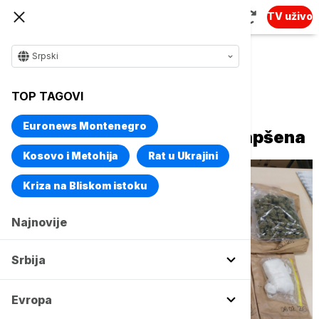
TV uživo
Srpski
Naslovna
Srbija
Aktuelno
TOP TAGOVI
Marihuana, kokain i heroin
Euronews Montenegro
zaplenjeni u Nišu, trojica uhapšena
Kosovo i Metohija
Rat u Ukrajini
Kriza na Bliskom istoku
Najnovije
Srbija
Evropa