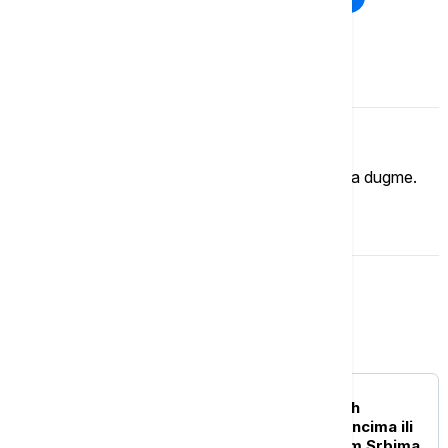
Komentari (
0
)
Imate mišljenje?
Ukoliko želite da ostavite komentar, kliknite na dugme.
OSTAVI KOMENTAR
Srbija
POLITIKA
Vučić: Nisam ovde da bih
udovoljio Rusima, Ukrajincima ili
bilo kome drugom – osim Srbima