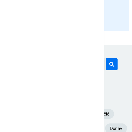
Arsenić slavio
PRIKAŽI JOŠ
Današnji tagovi
Volodimir Zelenski
Požar
Deliblatska Peščara
Aleksandar Vučić
Ukrajina
Euronews Srbija
Srbija
Dunav