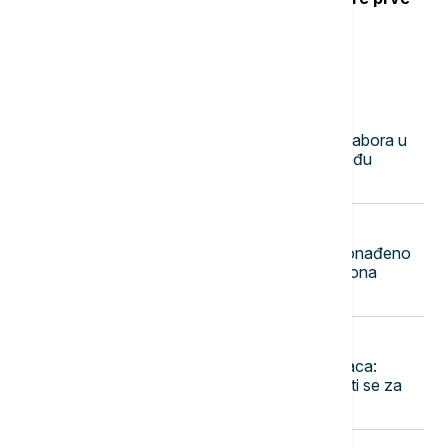
pomoći
Najnovije vesti
23:50
DRUŠTVO
Mile Novković najbolji trubač 65. Sabora u
Guči, orkestar Vasiljević najbolji među
orkestrima
23:44
FOKUS
Rekordna zaplena u Indoneziji: Pronađeno
1,3 tone ketamina vrednog 116 miliona
dolara
23:36
EVROPA
Pao jedan od najtraženijih kriminalaca:
Danijel Kinahan izručen Irskoj, tereti se za
trgovinu drogom i oružjem