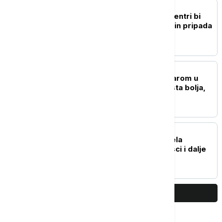
DRUŠTVO
Garić: Pojedini uticajni centri bi
hteli da REM na neki način pripada
njima
AKTUELNO
Čaušić: Situacija sa požarom u
Deliblatskoj peščari dosta bolja,
očekujemo mirniju noć
AKTUELNO
Požar u Kaluđerici: Gorela
dvorišna kuća, vatrogasci i dalje
na terenu
PRIKAŽI JOŠ