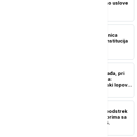
Nastavljamo da stvaramo uslove
za nove investicije
POLITIKA
Danas konstitutivna sednica
skupštine privremenih institucija
samouprave u Prištini
AKTUELNO
Osumnjičen za devet krađa, pri
hapšenju napao policajca:
Uhapšen maloletni serijski lopov u
Novom Sadu
POLITIKA
Sergije: Poseta Vučića podstrek
da opstanemo na prostorima sa
kojih smo prognani 1995.