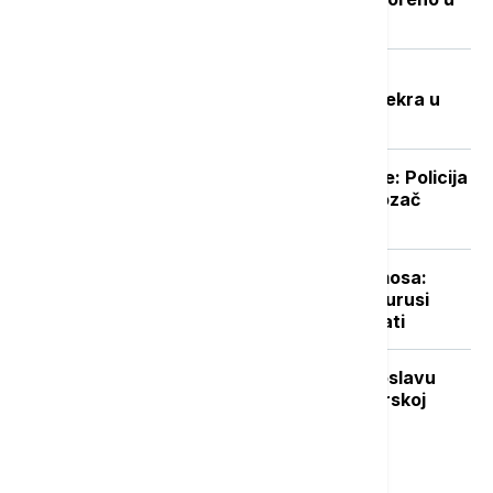
utočište za retke životinje
Potresna ispovest Nevenke Dobrić:
Hrvatska vojska ubila mi je sina i svekra u
izbegličkoj koloni
Prevozio 20 tona nedozvoljene robe: Policija
ga zaustavila kamion kod Šapca, vozač
"pao"
Udar asteroida izazvao efekat termosa:
Nova studija pokazala da su dinosaurusi
mogli da izumru za samo nekoliko sati
Vuković za Euronews Srbija: Na proslavu
"Oluje" se ne mora ići, ali je crnogorskoj
vlasti važnije šta misli Zagreb
Najnovije vesti