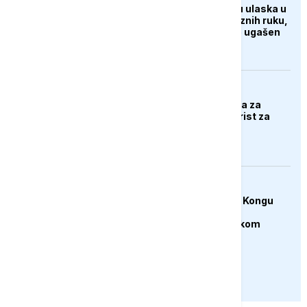
Marokanci o pokušaju ulaska u
Španiju: Vratili se praznih ruku,
ali san o migraciji nije ugašen
BIZNIS
BiH zvanično aplicirala za
pristupanje SEPA: Korist za
privredu ali i građane
FOKUS
Zdravstveni radnici u Kongu
obustavili rad zbog
neisplaćenih plata tokom
epidemije ebole
PRIKAŽI JOŠ