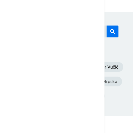
Današnji tagovi
Euronews Srbija
Oluja
Aleksandar Vučić
Dunav
Toplotni talas
Republika Srpska
Donald Tramp
Rat u Ukrajini