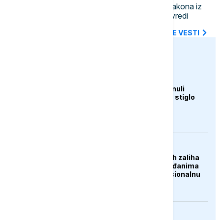
Vlada Srbije utvrdila niz predloga zakona iz
oblasti finansija i paket podrške privredi
SVE NAJNOVIJE VESTI
euronews.ba
AKTUELNO
Ljudi u Mađarskoj krenuli
pješke preko Dunava, stiglo
upozorenje
DRUŠTVO
Zbog suše i smanjenih zaliha
vode upućen apel građanima
Širokog Brijega na racionalnu
potrošnju
AKTUELNO