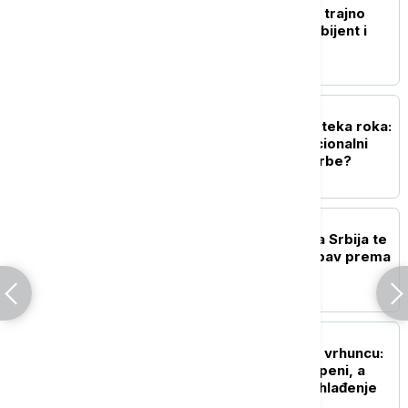
Tabaković: Za 14 godina trajno
unapređeni poslovni ambijent i
ekonomska slika Srbije
POLITIKA
Sednica u Prištini uoči isteka roka:
Da li Kurti koristi institucionalni
vakuum za pritiske na Srbe?
DRUŠTVO
Vučić učesnicima kampa Srbija te
zove: Dokazujete da ljubav prema
Srbiji nema granice
DRUŠTVO
Toplotni talas u Srbiji na vrhuncu:
Temperature do 40 stepeni, a
evo kada se očekuje zahlađenje