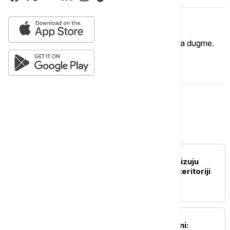
Imate mišljenje?
Ukoliko želite da ostavite komentar, kliknite na dugme.
OSTAVI KOMENTAR
Srbija
POLITIKA
Ković: Prebilovci simbolizuju
genocid nad Srbima na teritoriji
NDH
POLITIKA
Mesarović posetila Leoni: