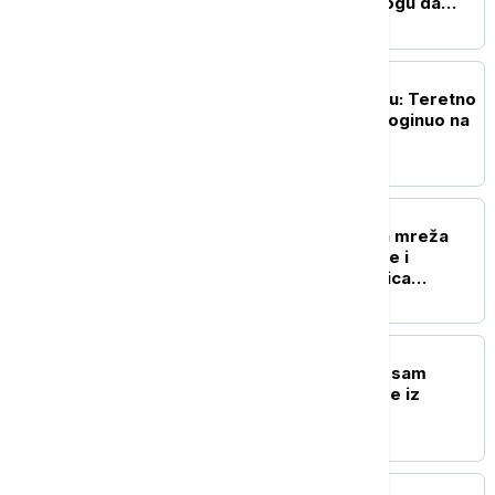
pravo, a kada putnici mogu da
odbiju doplatu
AKTUELNO
Teška nesreća u Zemunu: Teretno
vozilo udarilo pešaka, poginuo na
mestu
DRUŠTVO
Razbijena međunarodna mreža
krijumčara: U akciji Srbije i
Nemačke uhapšena trojica
krijumčara migranata iz Sirije
POLITIKA
Vučić: Ponosan sam što sam
najčešća meta za napade iz
Hrvatske
POLITIKA