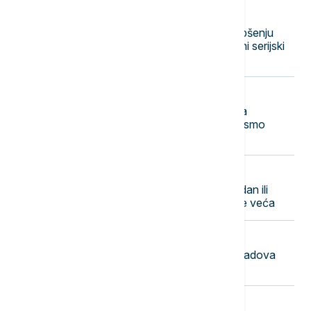
13:41
AKTUELNO
Osumnjičen za devet krađa, pri hapšenju
napao policajca: Uhapšen maloletni serijski
lopov u Novom Sadu
13:33
POLITIKA
Sergije: Poseta Vučića podstrek da
opstanemo na prostorima sa kojih smo
prognani 1995.
13:32
POLITIKA
Vučić: Raspisivanje izbora za koji dan ili
nedelju, nervoza opozicije biće sve veća
13:25
DRUŠTVO
Toplotni talas ne popušta: U pet gradova
izmereno 37 stepeni
13:17
POLITIKA