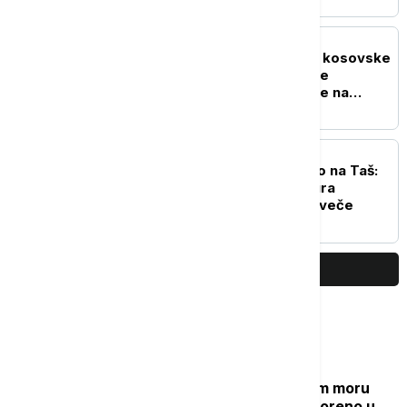
POLITIKA
Novi pokušaj formiranja kosovske
skupštine: Kurti traži više
vremena, dogovor i dalje na
čekanju
DRUŠTVO
Noćno kupanje se vratilo na Taš:
Zbog visokih temperatura
otvoreni bazeni rade i uveče
PRIKAŽI JOŠ
Najčitanije
Grčki "Goli otok": Ostrvo u Egejskom moru
sa mračnom prošlošću koje je pretvoreno u