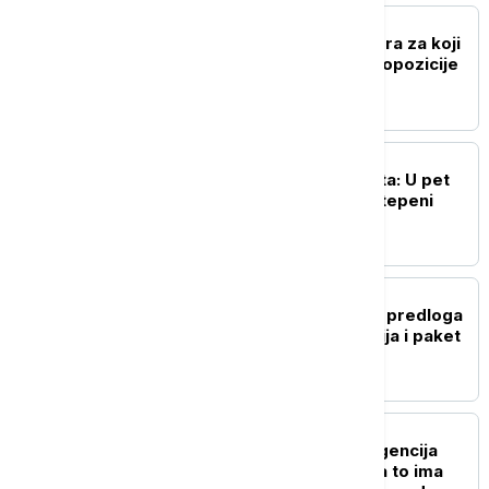
POLITIKA
Vučić: Raspisivanje izbora za koji
dan ili nedelju, nervoza opozicije
biće sve veća
DRUŠTVO
Toplotni talas ne popušta: U pet
gradova izmereno 37 stepeni
POLITIKA
Vlada Srbije utvrdila niz predloga
zakona iz oblasti finansija i paket
podrške privredi
DRUŠTVO
Platili ste letovanje, a agencija
traži još novca? Kada na to ima