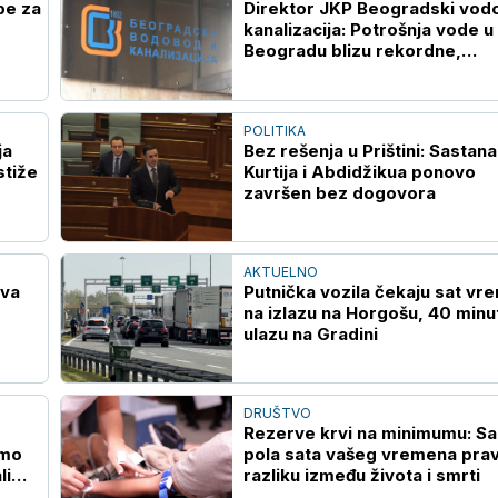
pe za
Direktor JKP Beogradski vodo
kanalizacija: Potrošnja vode u
Beogradu blizu rekordne,
vodosnabdevanje stabilno
POLITIKA
ja
Bez rešenja u Prištini: Sastan
stiže
Kurtija i Abdidžikua ponovo
završen bez dogovora
AKTUELNO
ava
Putnička vozila čekaju sat vr
na izlazu na Horgošu, 40 minu
ulazu na Gradini
DRUŠTVO
Rezerve krvi na minimumu: S
smo
pola sata vašeg vremena prav
li
razliku između života i smrti