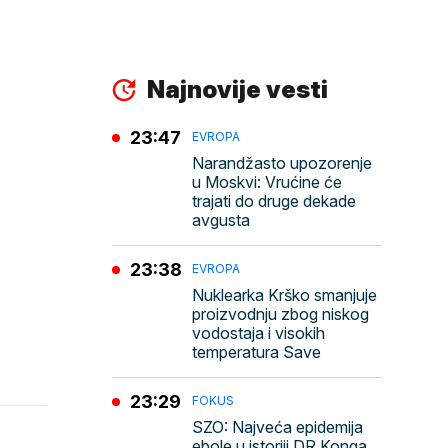
Najnovije vesti
23:47
EVROPA
Narandžasto upozorenje
u Moskvi: Vrućine će
trajati do druge dekade
avgusta
23:38
EVROPA
Nuklearka Krško smanjuje
proizvodnju zbog niskog
vodostaja i visokih
temperatura Save
23:29
FOKUS
SZO: Najveća epidemija
ebole u istoriji DR Konga