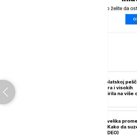
Ukoliko želite da os
O
Srbija
AKTUELNO
Novi požar u Deliblatskoj pešč
Vatra se zbog vetra i visokih
temperatura proširila na više 
300 hektara (VIDEO)
DRUŠTVO
Polazak u vrtić je velika prom
za celu porodicu: Kako da suz
traju što kraće (VIDEO)