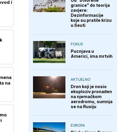
Od "otvorene
vod i
granice" do teorija
zavjere:
Dezinformacije
koje su pratile krizu
u Seuti
ak
FOKUS
Pucnjava u
Americi, ima mrtvih
emena
AKTUELNO
ta na
Dron koji je nosio
eksploziv pronađen
na njemačkom
aerodromu, sumnja
se na Rusiju
amo
i
EVROPA