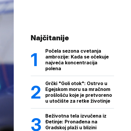
Najčitanije
Počela sezona cvetanja
ambrozije: Kada se očekuje
najveća koncentracija
polena
Grčki "Goli otok": Ostrvo u
Egejskom moru sa mračnom
prošlošću koje je pretvoreno
u utočište za retke životinje
Beživotna tela izvučena iz
Đetinje: Pronađena na
Gradskoj plaži u blizini