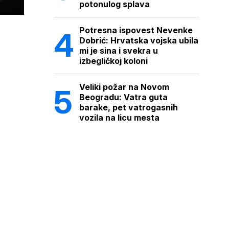
potonulog splava
Potresna ispovest Nevenke
Dobrić: Hrvatska vojska ubila
mi je sina i svekra u
izbegličkoj koloni
Veliki požar na Novom
Beogradu: Vatra guta
barake, pet vatrogasnih
vozila na licu mesta