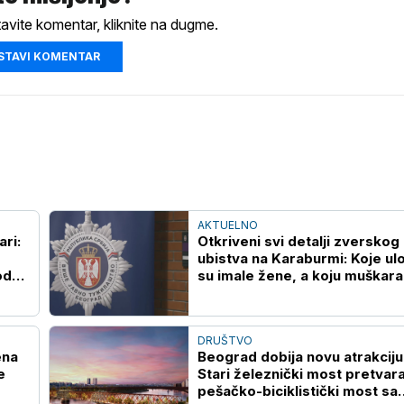
tavite komentar, kliknite na dugme.
STAVI KOMENTAR
AKTUELNO
ari:
Otkriveni svi detalji zverskog
ubistva na Karaburmi: Koje ul
od
su imale žene, a koju muškara
oglasilo se VJT
DRUŠTVO
ena
Beograd dobija novu atrakciju
e
Stari železnički most pretvara
pešačko-biciklistički most sa