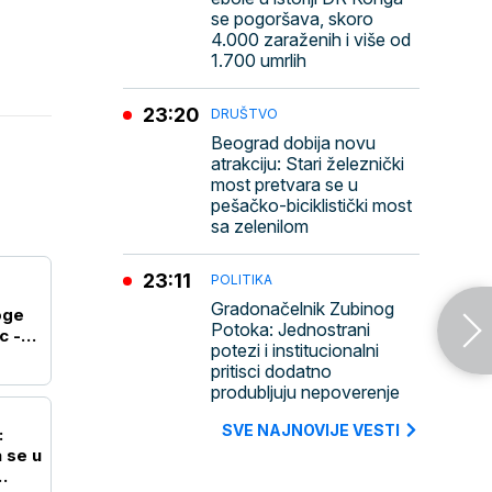
se pogoršava, skoro
4.000 zaraženih i više od
1.700 umrlih
23:20
DRUŠTVO
Beograd dobija novu
atrakciju: Stari železnički
most pretvara se u
pešačko-biciklistički most
sa zelenilom
23:11
POLITIKA
Gradonačelnik Zubinog
oge
Potoka: Jednostrani
c -
potezi i institucionalni
pritisci dodatno
produbljuju nepoverenje
SVE NAJNOVIJE VESTI
:
 se u