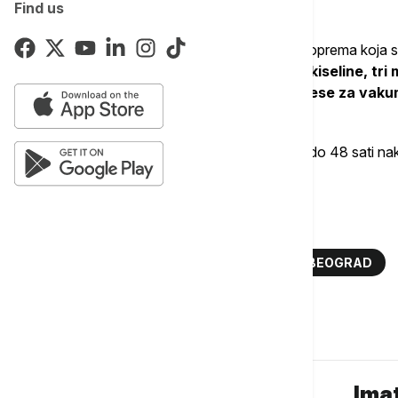
Find us
paketa marihuane.
Takođe, u njegovom stanu je pronađena oprema koja se ko
amfetamina -
pet flaša akumulatorske kiseline, tri
droge, vagica za precizno merenje i kese za vakumi
sumnja da je kofein.
Osumnjičenima je određeno zadržavanje do 48 sati nakon 
Višem javnom tužilaštvu u Beogradu.
Više o...
DROGE
HAPŠENJE
MUP
BEOGRAD
Komentari (
0
)
Imat