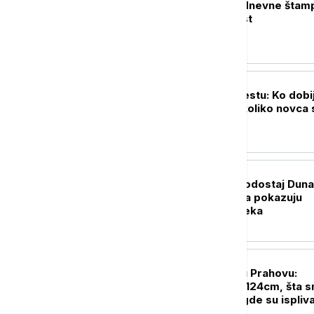
Naslovne strane dnevne štam
četvrtak, 6. avgust
DRUŠTVO
Sve na jednom mestu: Ko dobi
državnu pomoć, koliko novca 
i kada su isplate
DRUŠTVO
Rekordno nizak vodostaj Dun
nije slučajnost: Šta pokazuju
podaci i šta nas čeka
DRUŠTVO
Euronews Srbija u Prahovu:
Vodostaj pao na -124cm, šta 
zatekli na mestu gde su ispliva
ostaci nacističkih brodova