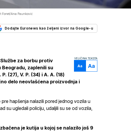
t Fonet/Ana Paunković
Dodajte Euronews kao željeni izvor na Google-u
VELIČINA TEKSTA
 Službe za borbu protiv
Aa
Aa
u Beogradu, zaplenili su
 (27), V. P. (34) i A. A. (18)
ično delo neovlašćena proizvodnja i
pre hapšenja nalazili pored jednog vozila u
su ugledali policiju, udaljili su se od vozila,
izbačena je kutija u kojoj se nalazilo još 9