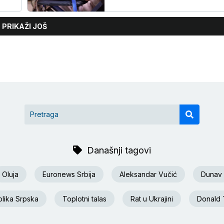
PRIKAŽI JOŠ
Današnji tagovi
Oluja
Euronews Srbija
Aleksandar Vučić
Dunav
lika Srpska
Toplotni talas
Rat u Ukrajini
Donald