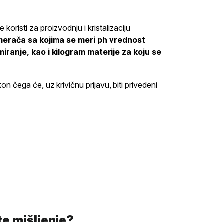
risti za proizvodnju i kristalizaciju
 merača sa kojima se meri ph vrednost
ranje, kao i kilogram materije za koju se
čega će, uz krivičnu prijavu, biti privedeni
e mišljenje?