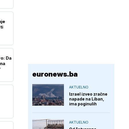
nje
ti
ro: Da
 na
?
euronews.ba
AKTUELNO
Izrael izveo zračne
napade na Liban,
ima poginulih
AKTUELNO