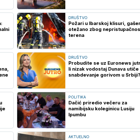
zelenilom
DRUŠTVO
:
Požari u Ibarskoj klisuri, gaše
nalni
otežano zbog nepristupačnos
terena
DRUŠTVO
Probudite se uz Euronews jut
ena,
li nizak vodostaj Dunava utiče
đene
snabdevanje gorivom u Srbiji
POLITIKA
u
Dačić priredio večeru za
ije
namibijsku koleginicu Lusiju
Ipumbu
AKTUELNO