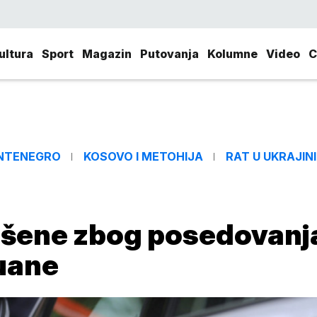
ultura
Sport
Magazin
Putovanja
Kolumne
Video
C
NTENEGRO
KOSOVO I METOHIJA
RAT U UKRAJINI
pšene zbog posedovanj
uane