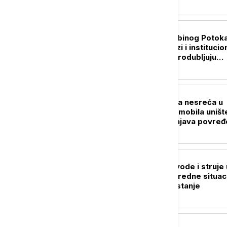
POLITIKA
Gradonačelnik Zubinog Potoka
Jednostrani potezi i institucio
pritisci dodatno produbljuju
nepoverenje
AKTUELNO
Teška saobraćajna nesreća u
Grockoj: Dva automobila uništ
Hitna pomoć zbrinjava povre
DRUŠTVO
Nema restrikcija vode i struje 
Srbiji: Štab za vanredne situac
objavio najnovije stanje
POLITIKA