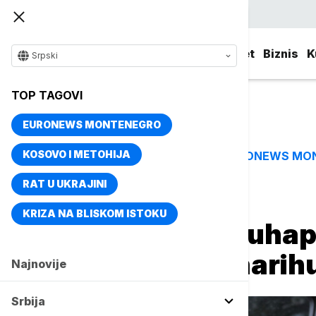
Srpski
Srbija
Evropa
Svet
Biznis
K
Srpski
TOP TAGOVI
EURONEWS MONTENEGRO
KOSOVO I METOHIJA
EURONEWS MO
TOP TAGOVI
RAT U UKRAJINI
Naslovna
Srbija
Aktuelno
KRIZA NA BLISKOM ISTOKU
MUP: Tri osobe uha
36 kilograma marih
Najnovije
Srbija