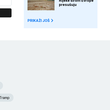
Rijeke širom Evrope
presušuju
PRIKAŽI JOŠ
 Tramp