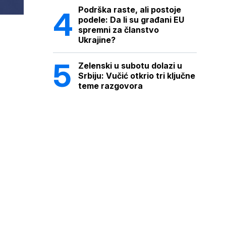
Podrška raste, ali postoje
podele: Da li su građani EU
spremni za članstvo
Ukrajine?
Zelenski u subotu dolazi u
Srbiju: Vučić otkrio tri ključne
teme razgovora