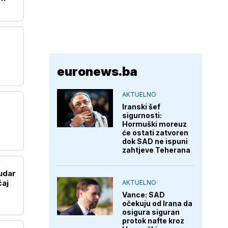
euronews.ba
AKTUELNO
Iranski šef
sigurnosti:
Hormuški moreuz
će ostati zatvoren
dok SAD ne ispuni
zahtjeve Teherana
Sudar
ćaj
AKTUELNO
Vance: SAD
očekuju od Irana da
osigura siguran
protok nafte kroz