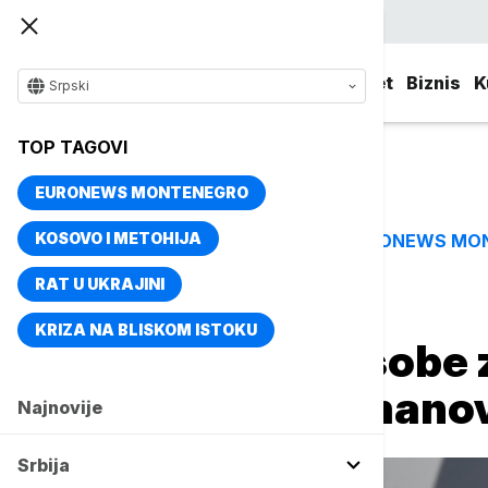
Srpski
Srbija
Evropa
Svet
Biznis
K
Srpski
TOP TAGOVI
EURONEWS MONTENEGRO
KOSOVO I METOHIJA
EURONEWS MO
TOP TAGOVI
RAT U UKRAJINI
Naslovna
Srbija
Aktuelno
KRIZA NA BLISKOM ISTOKU
Uhapšene tri osobe 
kancelarije Tomano
Najnovije
Srbija