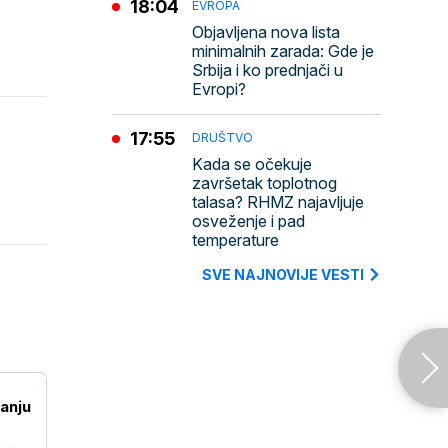
18:04
EVROPA
Objavljena nova lista
minimalnih zarada: Gde je
Srbija i ko prednjači u
Evropi?
17:55
DRUŠTVO
Kada se očekuje
završetak toplotnog
talasa? RHMZ najavljuje
osveženje i pad
temperature
SVE NAJNOVIJE VESTI
tanju