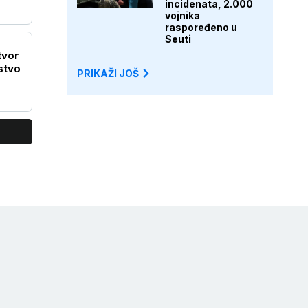
incidenata, 2.000
vojnika
raspoređeno u
Seuti
tvor
stvo
PRIKAŽI JOŠ