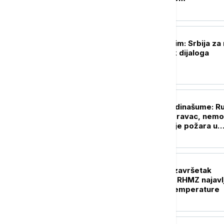
POLITIKA
Macut sa Zelenskim: Srbija za 
Ukrajini i nastavak dijaloga
AKTUELNO
Direktor JP Vojvodinašume: R
vetrova menjaju pravac, nem
predvideti kretanje požara u
Deliblatskoj peščari
DRUŠTVO
Kada se očekuje završetak
toplotnog talasa? RHMZ najavl
osveženje i pad temperature