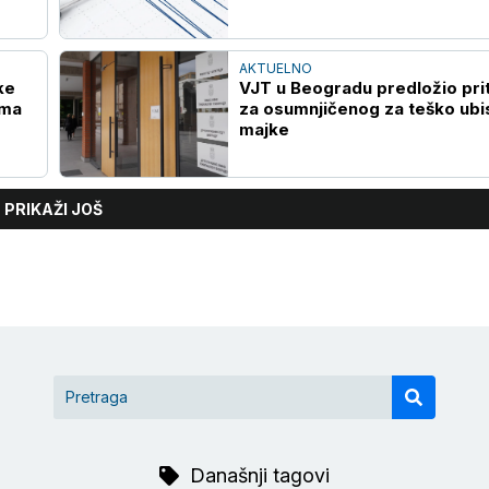
AKTUELNO
ke
VJT u Beogradu predložio pri
ima
za osumnjičenog za teško ubi
majke
PRIKAŽI JOŠ
Današnji tagovi