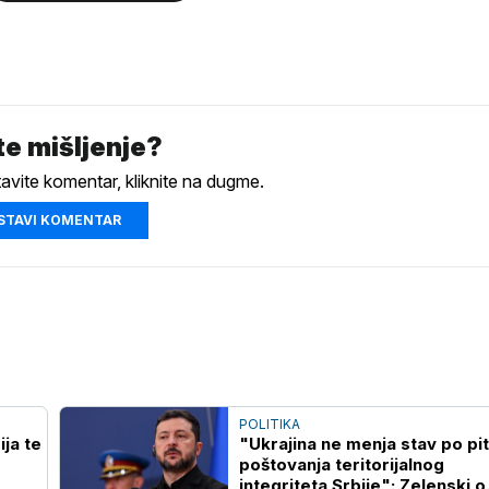
e mišljenje?
tavite komentar, kliknite na dugme.
STAVI KOMENTAR
POLITIKA
ja te
"Ukrajina ne menja stav po pi
poštovanja teritorijalnog
integriteta Srbije": Zelenski o