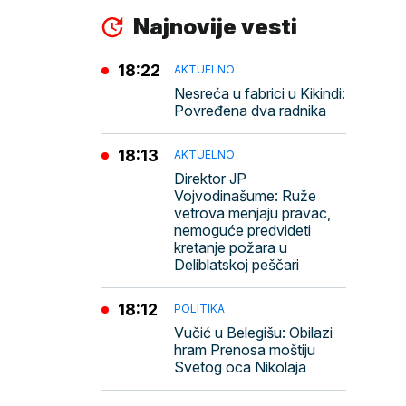
Najnovije vesti
18:22
AKTUELNO
Nesreća u fabrici u Kikindi:
Povređena dva radnika
18:13
AKTUELNO
Direktor JP
Vojvodinašume: Ruže
vetrova menjaju pravac,
nemoguće predvideti
kretanje požara u
Deliblatskoj peščari
18:12
POLITIKA
Vučić u Belegišu: Obilazi
hram Prenosa moštiju
Svetog oca Nikolaja