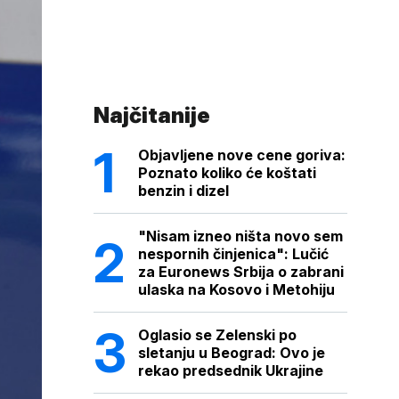
Najčitanije
Objavljene nove cene goriva:
Poznato koliko će koštati
benzin i dizel
"Nisam izneo ništa novo sem
nespornih činjenica": Lučić
za Euronews Srbija o zabrani
ulaska na Kosovo i Metohiju
Oglasio se Zelenski po
sletanju u Beograd: Ovo je
rekao predsednik Ukrajine