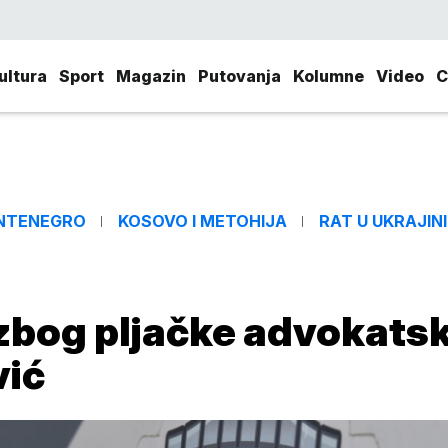
ultura
Sport
Magazin
Putovanja
Kolumne
Video
C
NTENEGRO
KOSOVO I METOHIJA
RAT U UKRAJINI
zbog pljačke advokats
vić