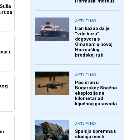
Hormuški moreuz
 Suša
uruza
AKTUELNO
Iran kazao da je
"vrlo blizu"
dogovora s
Omanom o novoj
Hormuškoj
nja i
brodskoj ruti
AKTUELNO
Pao dron u
skog
Bugarskoj: Snažna
eksplozija na
kilometar od
ključnog gasovoda
AKTUELNO
im
Španija spremna u
slučaju novih