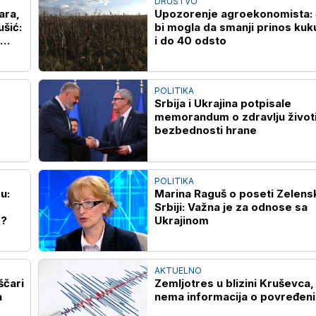
DRUŠTVO
ara,
Upozorenje agroekonomista:
ušić:
bi mogla da smanji prinos kuk
i do 40 odsto
POLITIKA
Srbija i Ukrajina potpisale
memorandum o zdravlju životi
bezbednosti hrane
POLITIKA
u:
Marina Raguš o poseti Zelen
Srbiji: Važna je za odnose sa
o?
Ukrajinom
AKTUELNO
ščari
Zemljotres u blizini Kruševca,
a
nema informacija o povređen