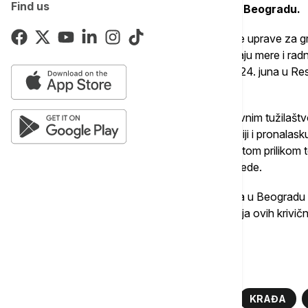
Find us
Prvom osnovnom javnom tužilaštvu u Beogradu.
Istovremeno, policijski službenici Policijske uprave za
javnim tužilaštvom u Beogradu, preduzimaju mere i radnje
kao i identifikacije i pronalaska lica koje je 24. juna u R
udarilo ga pesnicom.
Takođe, u saradnji sa Trećim osnovnim javnim tužilaštv
utvrđivanju svih okolnosti, kao i identifikaciji i pronalask
Čarnojevića napala advokata nanevši mu tom prilikom te
jednu osobu, nanevši joj lake telesne povrede.
Pripadnici Ministarstva unutrašnjih poslova u Beogra
propisane mere i radnje u cilju rasvetljavanja ovih kriv
javnost, navodi se u saopštenju
Više o...
BEOGRAD
MUP
ADVOKATI
KRAĐA