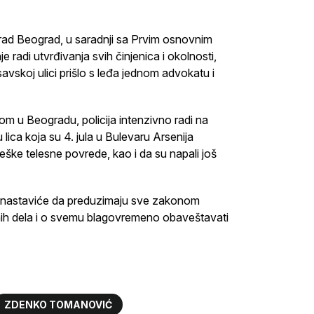
 grad Beograd, u saradnji sa Prvim osnovnim
 radi utvrđivanja svih činjenica i okolnosti,
esavskoj ulici prišlo s leđa jednom advokatu i
om u Beogradu, policija intenzivno radi na
u lica koja su 4. jula u Bulevaru Arsenija
ške telesne povrede, kao i da su napali još
du nastaviće da preduzimaju sve zakonom
ičnih dela i o svemu blagovremeno obaveštavati
ZDENKO TOMANOVIĆ