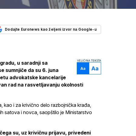
Dodajte Euronews kao željeni izvor na Google-u
VELIČINA TEKSTA
gradu, u saradnji sa
Aa
Aa
se sumnjiče da su 6. juna
tetu advokatske kancelarije
an rad na rasvetljavanju okolnosti
a, kao i za krivično delo razbojnička krađa,
nih satova i novca, saopštilo je Ministarstvo
ga su, uz krivičnu prijavu, privedeni