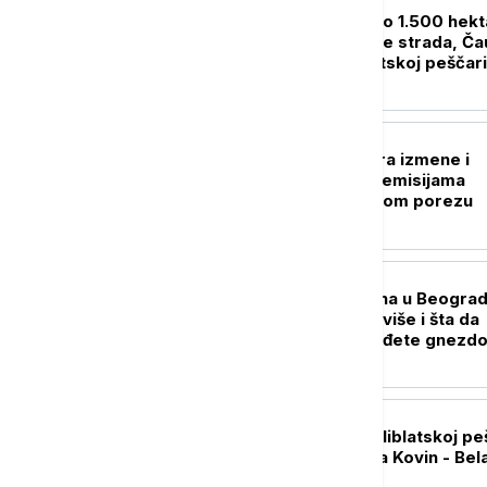
DRUŠTVO
Vatra zahvatila oko 1.500 hekt
prioritet da niko ne strada, Ča
Situacija u Deliblatskoj peščari
neizvesna
AKTUELNO
Skupština razmatra izmene i
dopune zakona o emisijama
gasova i ugljeničnom porezu
DRUŠTVO
"Najezda" stršljena u Beograd
Zašto ih sada ima više i šta da
uradite ako pronađete gnezd
AKTUELNO
Zbog požara u Deliblatskoj pe
zatvoren deo puta Kovin - Bel
Crkva