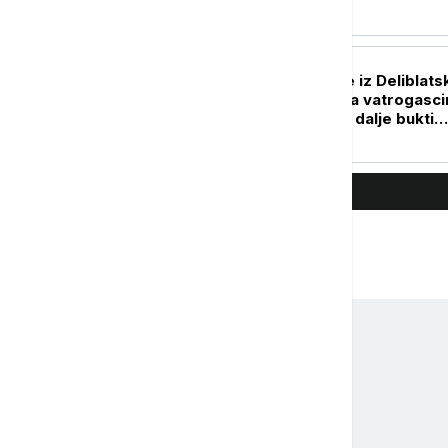
AKTUELNO
Dramatične scene iz Deliblats
peščare: Čaušić sa vatrogasc
na terenu, požar i dalje bukti
(VIDEO)