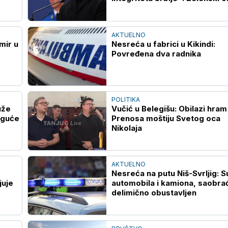
Kosovu i Metohiji
AKTUELNO
mir u
Nesreća u fabrici u Kikindi:
Povređena dva radnika
POLITIKA
uže
Vučić u Belegišu: Obilazi hram
oguće
Prenosa moštiju Svetog oca
Nikolaja
AKTUELNO
Nesreća na putu Niš-Svrljig: 
juje
automobila i kamiona, saobra
delimično obustavljen