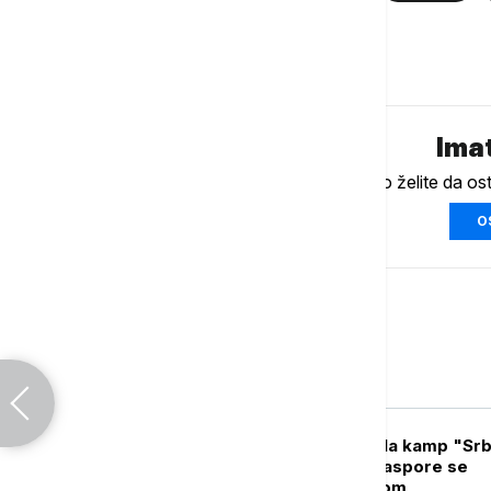
Komentari (
0
)
Imat
Ukoliko želite da os
O
Srbija
POLITIKA
Mesarović posetila kamp "Srbi
zove": Deca iz dijaspore se
povezuju sa Srbijom