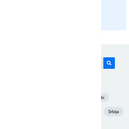
PRIKAŽI JOŠ
Današnji tagovi
Euronews Srbija
Volodimir Zelenski
Aleksandar Vučić
Požar
Dunav
Srbija
Ukrajina
Beograd