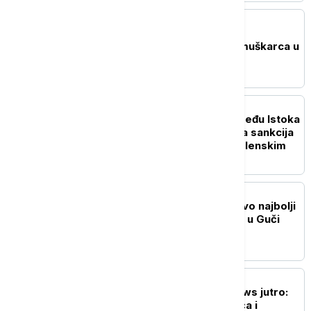
AKTUELNO
U Boru uhapšen mladić
osumnjičen za ubistvo muškarca u
Petrovcu na Mlavi
POLITIKA
Vučić o balansiranju između Istoka
i Zapada: Od neuvođenja sankcija
Rusiji do sastanka sa Zelenskim
DRUŠTVO
Mladen Krstić (15) ponovo najbolji
mladi trubač 65. Sabora u Guči
AKTUELNO
Probudite se uz Euronews jutro:
Kako će na susret Vučića i