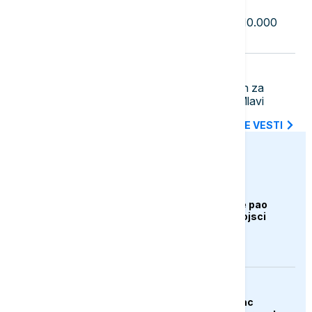
23:22
EVROPA
Masovni protesti u Saksoniji: Oko 10.000
ljudi tražilo ostavku savezne vlade
23:12
AKTUELNO
U Boru uhapšen mladić osumnjičen za
ubistvo muškarca u Petrovcu na Mlavi
SVE NAJNOVIJE VESTI
euronews.ba
AKTUELNO
Bugarska: Dron koji je pao
pripada ukrajinskoj vojsci
AKTUELNO
Španija: Razbijen lanac