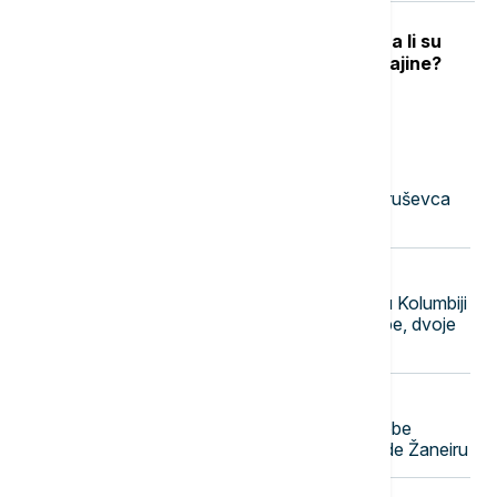
Podrška raste, ali postoje podele: Da li su
građani EU spremni za članstvo Ukrajine?
Najnovije vesti
23:51
AKTUELNO
Uhapšena dvojica muškaraca iz Kruševca
osumnjičena za iznudu novca
23:40
FOKUS
Polaganje predsedničke zakletve u Kolumbiji
pratila eksplozija automobila-bombe, dvoje
lakše povređeno
23:31
FOKUS
Teška nesreća u Brazilu: Četiri osobe
poginule u padu helikoptera u Rio de Žaneiru