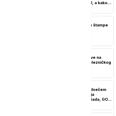
Zelenskog gledati Brisel, a kako
Moskva?
POLITIKA
Naslovne strane dnevne štampe
za nedelju, 9. avgust
POLITIKA
Vučić sutra obilazi radove na
rekonstrukciji Starog železničkog
mosta
POLITIKA
"Gde živi Mićin da mu odsečem
glavu" - otvorena pretnja
gradonačelniku Novog Sada, GO
SNS: Osuđujemo monstruozne
pretnje