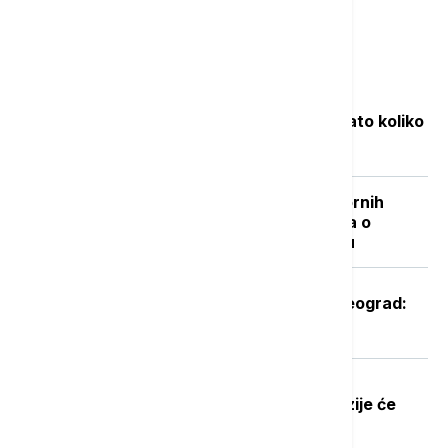
Najčitanije
Objavljene nove cene goriva: Poznato koliko
će koštati benzin i dizel
"Nisam izneo ništa novo sem nespornih
činjenica": Lučić za Euronews Srbija o
zabrani ulaska na Kosovo i Metohiju
Oglasio se Zelenski po sletanju u Beograd:
Ovo je rekao predsednik Ukrajine
Dobre vesti za najstarije građane:
Povećanje penzija ove godine, penzije će
pratiti rast plata