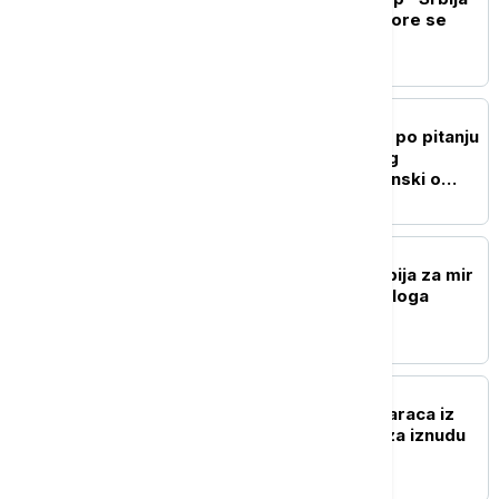
te zove": Deca iz dijaspore se
povezuju sa Srbijom
POLITIKA
"Ukrajina ne menja stav po pitanju
poštovanja teritorijalnog
integriteta Srbije": Zelenski o
Kosovu i Metohiji
POLITIKA
Macut sa Zelenskim: Srbija za mir
u Ukrajini i nastavak dijaloga
AKTUELNO
Uhapšena dvojica muškaraca iz
Kruševca osumnjičena za iznudu
novca