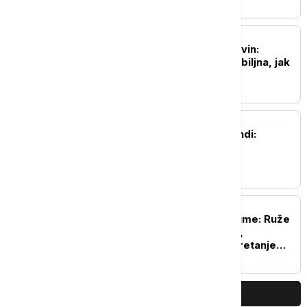
DRUŠTVO
Predsednica opštine Kovin:
Situacija sa požarom ozbiljna, jak
vetar otežava gašenje
AKTUELNO
Nesreća u fabrici u Kikindi:
Povređena dva radnika
AKTUELNO
Direktor JP Vojvodinašume: Ruže
vetrova menjaju pravac,
nemoguće predvideti kretanje
požara u Deliblatskoj peščari
PRIKAŽI JOŠ