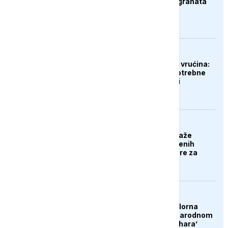
krijumčara droge i migranata
EVROPA
Gubici od ekstremnih vrućina:
Poljoprivrednicima potrebne
milijarde eura pomoći
EVROPA
Poljska stranka predlaže
deportaciju nezaposlenih
Ukrajinaca: Nek se bore za
svoju domovinu
DRUŠTVO
Konjic ugostio 23 folklorna
društva na 26. Međunarodnom
festivalu ‘Konjička sehara’