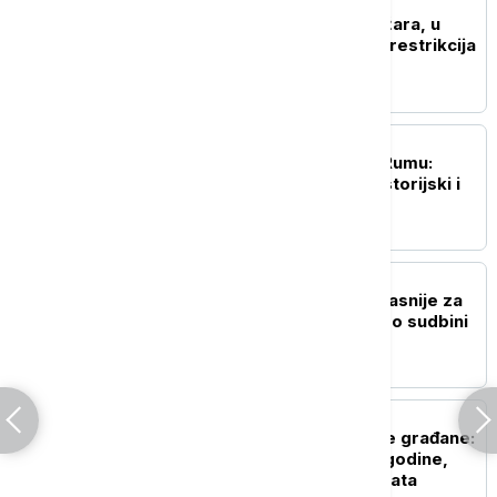
AKTUELNO
U Srbiji aktivno šest požara, u
većem delu zemlje bez restrikcija
u vodosnadbevanju
AKTUELNO
EXPO karavan posetio Rumu:
Predstavljeni kulturni, istorijski i
sportski potencijali
POLITIKA
Vučić: Izbori će biti najkasnije za
tri meseca, odlučuje se o sudbini
Srbije
POLITIKA
Dobre vesti za najstarije građane:
Povećanje penzija ove godine,
penzije će pratiti rast plata