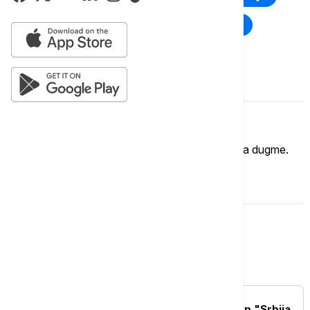
Rat u Ukrajini
Kriza na Bliskom istoku
Komentari (
0
)
Imate mišljenje?
Ukoliko želite da ostavite komentar, kliknite na dugme.
OSTAVI KOMENTAR
Srbija
POLITIKA
Mesarović posetila kamp "Srbija