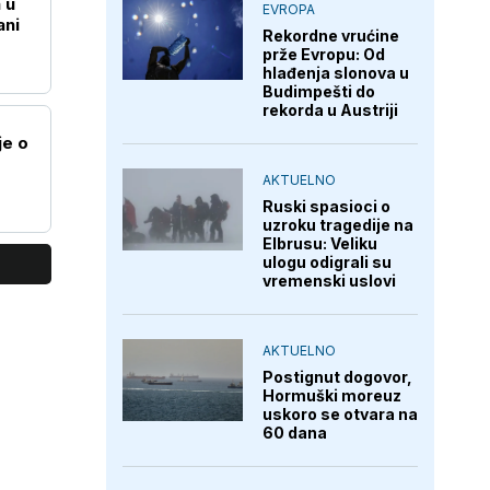
 u
EVROPA
ani
Rekordne vrućine
prže Evropu: Od
hlađenja slonova u
Budimpešti do
rekorda u Austriji
je o
g
AKTUELNO
Ruski spasioci o
uzroku tragedije na
Elbrusu: Veliku
ulogu odigrali su
vremenski uslovi
AKTUELNO
Postignut dogovor,
Hormuški moreuz
uskoro se otvara na
60 dana