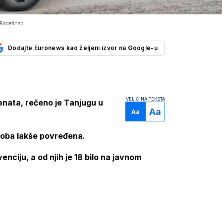
Radetinac
Dodajte Euronews kao željeni izvor na Google-u
VELIČINA TEKSTA
enata, rečeno je Tanjugu u
Aa
Aa
soba lakše povređena.
venciju, a od njih je 18 bilo na javnom