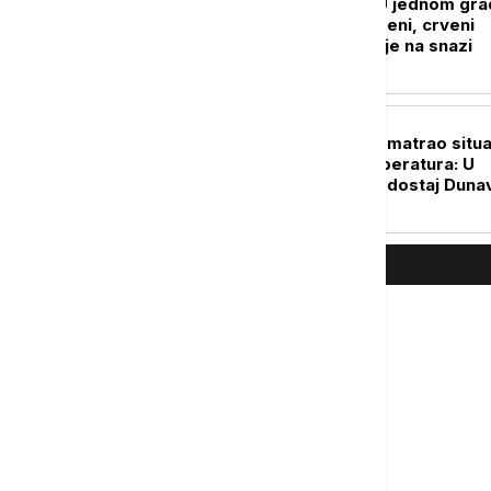
Srbija se usijala: U jednom gr
izmereno 40 stepeni, crveni
meteo-alarm i dalje na snazi
DRUŠTVO
Operativni tim razmatrao situa
zbog visokih temperatura: U
fokusu požari i vodostaj Duna
najavljene nove mere