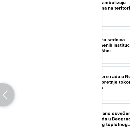
Ković: Prebilovci simbolizuju
genocid nad Srbima na teritori
NDH
POLITIKA
Danas konstitutivna sednica
skupštine privremenih instituc
samouprave u Prištini
AKTUELNO
Napad na inspektore rada u 
Pazaru: Upućene pretnje tok
kontrole gradilišta
DRUŠTVO
Stiže dugo očekivano osvežen
Kiša počela da pada u Beogra
posle višednevnog toplotnog
talasa (VIDEO, FOTO)