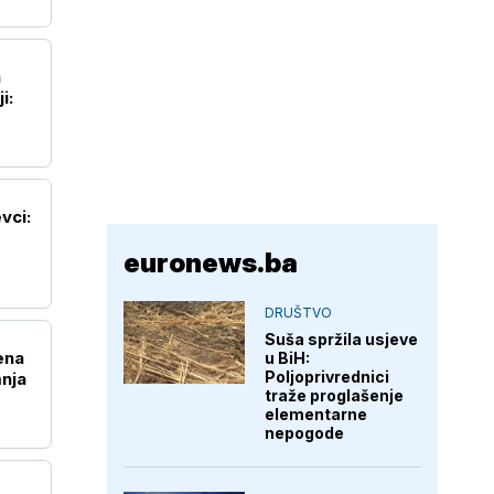
a
i:
vci:
euronews.ba
DRUŠTVO
Suša spržila usjeve
ena
u BiH:
Poljoprivrednici
nja
traže proglašenje
elementarne
nepogode