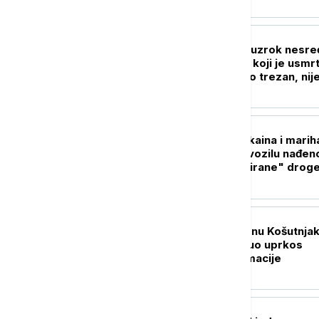
AKTUELNO
Tužilaštvo otkrilo uzrok nesr
kod Šapca: Vozač koji je usmrt
dvojicu radnika bio trezan, nij
prilagodio brzinu
AKTUELNO
Velika zaplena kokaina i mari
u Novom Sadu: U vozilu nađen
kilograma "brendirane" droge
uhapšena trojica
AKTUELNO
Tragedija na bazenu Košutnjak
Muškarac preminuo uprkos
pokušajima reanimacije
DRUŠTVO