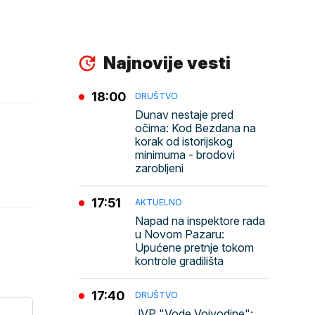
Najnovije vesti
18:00
DRUŠTVO
Dunav nestaje pred
očima: Kod Bezdana na
korak od istorijskog
minimuma - brodovi
zarobljeni
17:51
AKTUELNO
Napad na inspektore rada
u Novom Pazaru:
Upućene pretnje tokom
kontrole gradilišta
17:40
DRUŠTVO
JVP "Vode Vojvodine":