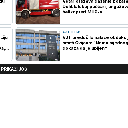
adu
Vetar otežava gašenje požara
Deliblatskoj peščari, angažov
helikopteri MUP-a
AKTUELNO
ciju
VJT predočilo nalaze obdukci
smrti Cvijana: "Nema nijedno
va,
dokaza da je ubijen"
PRIKAŽI JOŠ