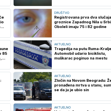
DRUŠTVO
eće
Registrovana prva dva slučaj
io
groznice Zapadnog Nila u Srbij
e
Oboleli imaju 75 i 82 godine
AKTUELNO
haune
Tragedija na putu Ruma-Kralje
o 85
Automobil udario biciklistu,
,
muškarac poginuo na mestu
AKTUELNO
:
Zločin na Novom Beogradu: Ž
pronađena mrtva u stanu, sum
se da ju je ubio sin
AKTUELNO