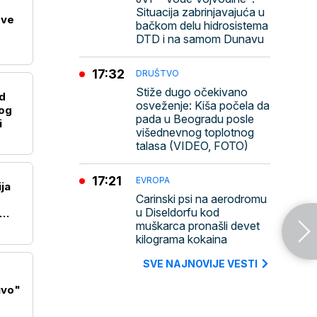
Situacija zabrinjavajuća u
ove
bačkom delu hidrosistema
DTD i na samom Dunavu
17:32
DRUŠTVO
Stiže dugo očekivano
d
osveženje: Kiša počela da
kog
pada u Beogradu posle
i
višednevnog toplotnog
talasa (VIDEO, FOTO)
17:21
EVROPA
ja
Carinski psi na aerodromu
u Diseldorfu kod
muškarca pronašli devet
kilograma kokaina
SVE NAJNOVIJE VESTI
uvo"