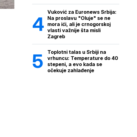
Vuković za Euronews Srbija:
Na proslavu "Oluje" se ne
mora ići, ali je crnogorskoj
vlasti važnije šta misli
Zagreb
Toplotni talas u Srbiji na
vrhuncu: Temperature do 40
stepeni, a evo kada se
očekuje zahlađenje