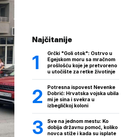
Najčitanije
Grčki "Goli otok": Ostrvo u
Egejskom moru sa mračnom
prošlošću koje je pretvoreno
u utočište za retke životinje
Potresna ispovest Nevenke
Dobrić: Hrvatska vojska ubila
mi je sina i svekra u
izbegličkoj koloni
Sve na jednom mestu: Ko
dobija državnu pomoć, koliko
novca stiže i kada su isplate