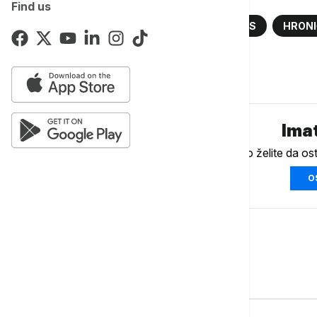
Find us
BEOGRAD
HITNA POMOĆ
UDES
HRONI
Komentari (
0
)
Imat
Ukoliko želite da os
O
Srbija
POLITIKA