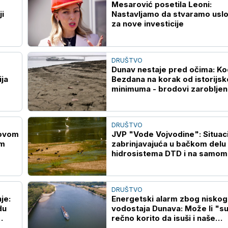
Mesarović posetila Leoni:
ji
Nastavljamo da stvaramo usl
za nove investicije
DRUŠTVO
Dunav nestaje pred očima: Ko
ija
Bezdana na korak od istorijs
minimuma - brodovi zarobljen
DRUŠTVO
Novom
JVP "Vode Vojvodine": Situaci
om
zabrinjavajuća u bačkom delu
hidrosistema DTD i na samom
Dunavu
DRUŠTVO
je:
Energetski alarm zbog niskog
du
vodostaja Dunava: Može li "s
rečno korito da isuši i naše
novčanike?