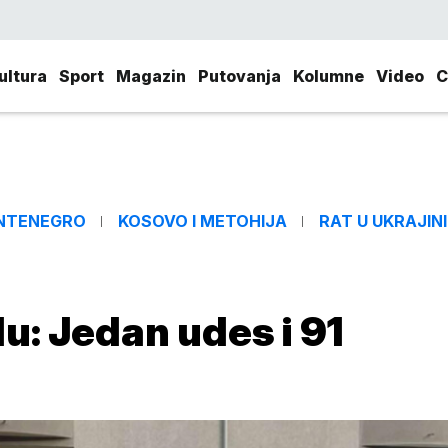
ultura
Sport
Magazin
Putovanja
Kolumne
Video
C
NTENEGRO
KOSOVO I METOHIJA
RAT U UKRAJINI
u: Jedan udes i 91