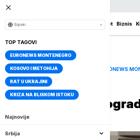
Srpski
Srbija
Evropa
Svet
Biznis
K
Srpski
TOP TAGOVI
EURONEWS MONTENEGRO
KOSOVO I METOHIJA
EURONEWS MO
TOP TAGOVI
RAT U UKRAJINI
Naslovna
Srbija
Aktuelno
KRIZA NA BLISKOM ISTOKU
Mirna noć u Beograd
intervencija
Najnovije
Srbija