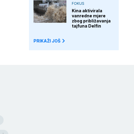
FOKUS
Kina aktivirala
vanredne mjere
zbog približavanja
tajfuna Delfin
PRIKAŽI JOŠ