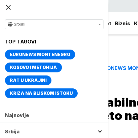
Srpski
Srbija
Evropa
Svet
Biznis
K
Srpski
TOP TAGOVI
EURONEWS MONTENEGRO
KOSOVO I METOHIJA
EURONEWS MO
TOP TAGOVI
RAT U UKRAJINI
Naslovna
Srbija
Aktuelno
KRIZA NA BLISKOM ISTOKU
Još danas nestabiln
pljuskovima: Leto n
Najnovije
nedelje
Srbija