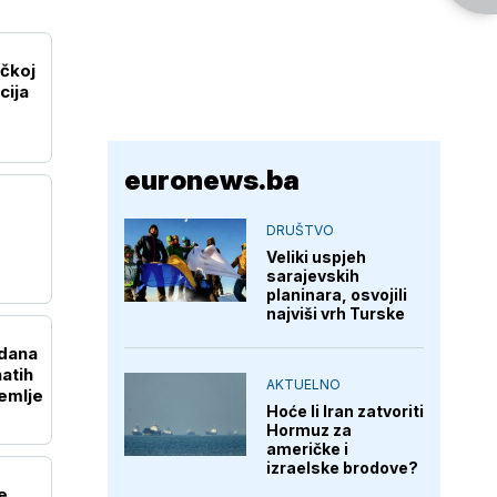
ačkoj
cija
euronews.ba
DRUŠTVO
Veliki uspjeh
sarajevskih
planinara, osvojili
najviši vrh Turske
 dana
atih
AKTUELNO
emlje
Hoće li Iran zatvoriti
Hormuz za
američke i
izraelske brodove?
e