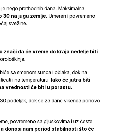
ežije nego prethodnih dana. Maksimalna
 30 na jugu zemlje
. Umeren i povremeno
ćaj svežine.
 znači da će vreme do kraja nedelje biti
orološkinja.
a biće sa smenom sunca i oblaka, dok na
ticati i na temperaturu.
Iako će jutra biti
 vrednosti će biti u porastu.
i 30.podeljak, dok se za dane vikenda ponovo
vreme, povremeno sa pljuskovima i uz česte
 donosi nam period stabilnosti što će