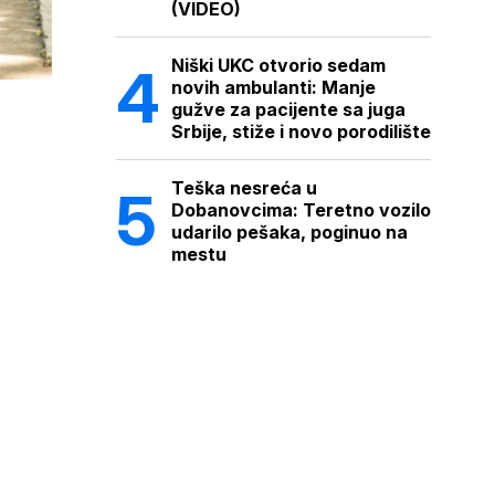
(VIDEO)
Niški UKC otvorio sedam
novih ambulanti: Manje
gužve za pacijente sa juga
Srbije, stiže i novo porodilište
Teška nesreća u
Dobanovcima: Teretno vozilo
udarilo pešaka, poginuo na
mestu