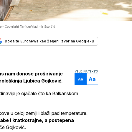
je -
Copyright Tanjug/Vladimir Sporčić
Dodajte Euronews kao željeni izvor na Google-u
VELIČINA TEKSTA
nas nam donose proširivanje
Aa
Aa
ološkinja Ljubica Gojković.
dinavije je ojačalo što ka Balkanskom
ve u celoj zemlji i blaži pad temperature.
labe i kratkotrajne, a postepena
tiče Gojković.