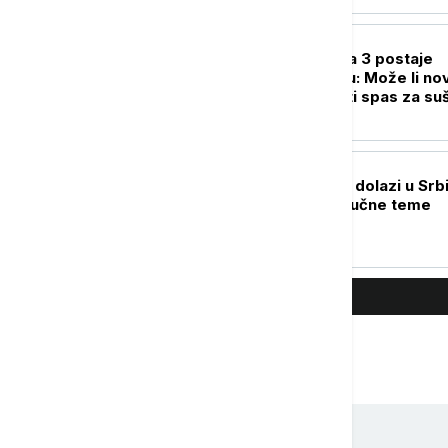
DRUŠTVO
Izgradnja Đerdapa 3 postaje
prioritet u regionu: Može li no
hidroelektrana biti spas za su
dane?
POLITIKA
Zelenski u subotu dolazi u Srbi
Vučić otkrio tri ključne teme
razgovora