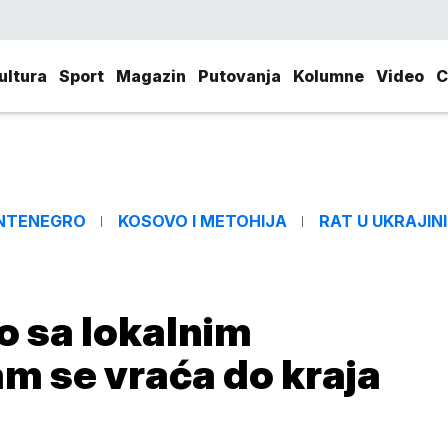
ultura
Sport
Magazin
Putovanja
Kolumne
Video
C
NTENEGRO
KOSOVO I METOHIJA
RAT U UKRAJINI
o sa lokalnim
am se vraća do kraja