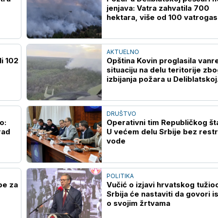
jenjava: Vatra zahvatila 700
hektara, više od 100 vatroga
na terenu (VIDEO)
AKTUELNO
li 102
Opština Kovin proglasila vanr
situaciju na delu teritorije zb
izbijanja požara u Deliblatskoj
peščari
DRUŠTVO
o:
Operativni tim Republičkog št
rad
U većem delu Srbije bez restr
vode
POLITIKA
pe za
Vučić o izjavi hrvatskog tužio
Srbija će nastaviti da govori is
o svojim žrtvama