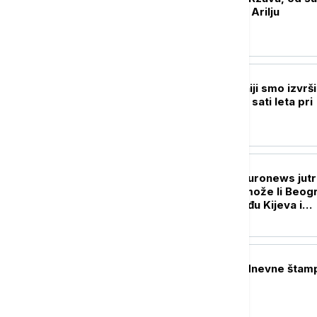
restrikcije vode u Arilju
DRUŠTVO
Mihailović: U Španiji smo izvrši
naleta, ukupno 26 sati leta pri
gašenju požara
DRUŠTVO
Probudite se uz Euronews jutr
Zelenski u Srbiji-može li Beog
da balansira između Kijeva i
Moskve?
POLITIKA
Naslovne strane dnevne štam
petak, 7. avgust