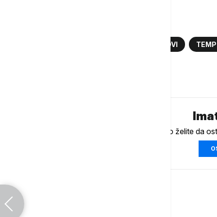
Više o...
VREMENSKA PROGNOZA
PLJUSKOVI
TEMP
Komentari (
0
)
Imat
Ukoliko želite da os
O
Srbija