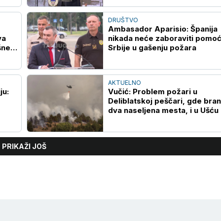
DRUŠTVO
Ambasador Aparisio: Španija
va
nikada neće zaboraviti pomo
šne
Srbije u gašenju požara
AKTUELNO
ju:
Vučić: Problem požari u
Deliblatskoj peščari, gde bra
dva naseljena mesta, i u Ušću
PRIKAŽI JOŠ