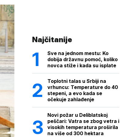
Najčitanije
Sve na jednom mestu: Ko
dobija državnu pomoć, koliko
novca stiže i kada su isplate
Toplotni talas u Srbiji na
vrhuncu: Temperature do 40
stepeni, a evo kada se
očekuje zahlađenje
Novi požar u Deliblatskoj
peščari: Vatra se zbog vetra i
visokih temperatura proširila
na više od 300 hektara