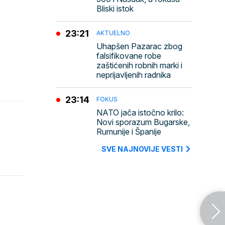
Bliski istok
23:21
AKTUELNO
Uhapšen Pazarac zbog
falsifikovane robe
zaštićenih robnih marki i
neprijavljenih radnika
23:14
FOKUS
NATO jača istočno krilo:
Novi sporazum Bugarske,
Rumunije i Španije
SVE NAJNOVIJE VESTI