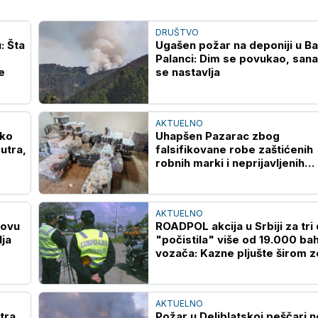
DRUŠTVO
: Šta
Ugašen požar na deponiji u B
Palanci: Dim se povukao, sana
e
se nastavlja
AKTUELNO
Ako
Uhapšen Pazarac zbog
utra,
falsifikovane robe zaštićenih
robnih marki i neprijavljenih
radnika
AKTUELNO
novu
ROADPOL akcija u Srbiji za tri
ja
"počistila" više od 19.000 bah
vozača: Kazne pljušte širom z
AKTUELNO
tra
Požar u Deliblatskoj peščari n