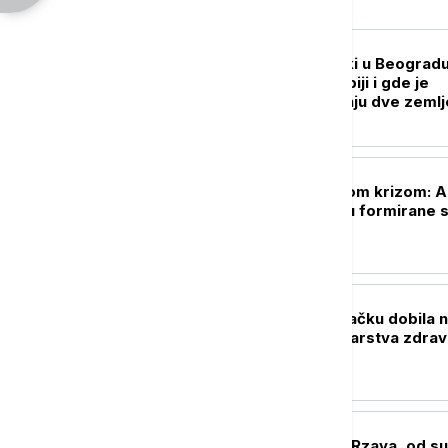
POLITIKA
Volodimir Zelenski u Beogradu
donosi poseta Srbiji i gde je
prostor za saradnju dve zemlj
POLITIKA
Priština pred novom krizom: 
institucije ne budu formirane s
slede novi izbori
DRUŠTVO
Opšta bolnica u Čačku dobila 
opremu od Ministarstva zdravl
AKTUELNO
Smanjen dotok iz Rzava, od su