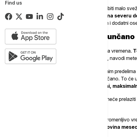
Find us
Zbog više oblaka i jačanje vetra vreme će biti malo sv
temperatura će se kretati od
24 stepena na severu do
pojačan severozapadni vetar doneće nam i dodatni ose
Do kraja nedelje mirno i sunčano
"Od sutra nam stiže postepena stabilizacija vremena.
To
pretežno sunčano, mirno i sve toplije
", navodi mete
U drugoj polovini nedelje u zapadnim i južnim predelim
severu i istoku ostaje potpuno vedro i sunčano. To će u
sveža sa temperaturom oko 15 stepeni, maksimalna
Do kraja radne nedelje živa u termometru neće prelazit
prognozira i do 34 stepena.
Prognostički modeli do 15. jula najavljuju promenljivo 
promene temperature, međutim druga
polovina meseca
uzrokovati osetno toplije vreme.