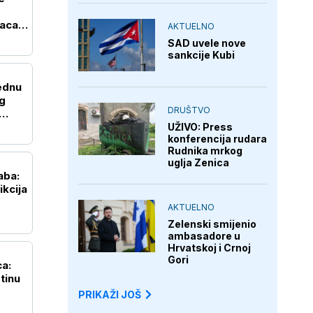
saca
AKTUELNO
SAD uvele nove
sankcije Kubi
ednu
og
DRUŠTVO
UŽIVO: Press
konferencija rudara
Rudnika mrkog
uglja Zenica
aba:
ikcija
AKTUELNO
Zelenski smijenio
ambasadore u
Hrvatskoj i Crnoj
Gori
ca:
tinu
PRIKAŽI JOŠ