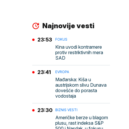
Najnovije vesti
23:53
FOKUS
Kina uvodi kontramere
protiv restriktivnih mera
SAD
23:41
EVROPA
Mađarska: Kiša u
austrijskom slivu Dunava
dovešće do porasta
vodostaja
23:30
BIZNIS VESTI
Američke berze u blagom
plusu, rast indeksa S&P
500 i Nasdak, u fokusu