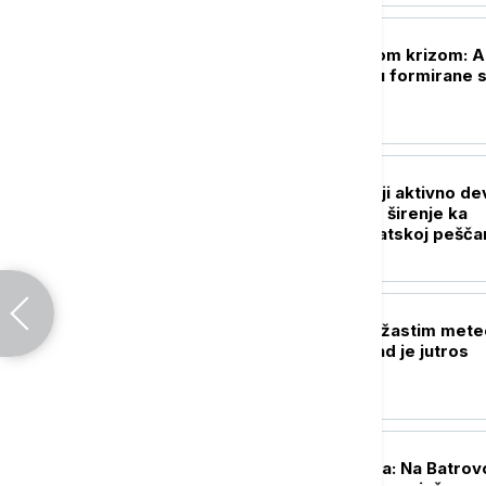
POLITIKA
Priština pred novom krizom: 
institucije ne budu formirane s
slede novi izbori
DRUŠTVO
Milenković: U Srbiji aktivno de
požara, sprečeno širenje ka
naseljima u Deliblatskoj pešča
DRUŠTVO
Srbija pod narandžastim mete
alarmom: Ovaj grad je jutros
najtopliji
DRUŠTVO
Stanje na putevima: Na Batrov