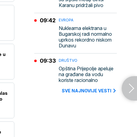
Karanu pridržali pivo
09:42
EVROPA
Nuklearna elektrana u
Bugarskoj radi normalno
uprkos rekordno niskom
Dunavu
e u
09:33
DRUŠTVO
Opština Prijepolje apeluje
na građane da vodu
koriste racionalno
SVE NAJNOVIJE VESTI
alas
o
e