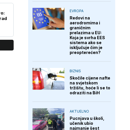
EVROPA
o:
Redovi na
grad
aerodromima i
graničnim
prelazima u EU:
Koja je svrha EES
sistema ako se
isključuje čim je
preopterećen?
BIZNIS
Skočile cijene nafte
na svjetskom
tržištu, hoće li se to
odraziti na BiH
AKTUELNO
Pucnjava u školi,
učenik ubio
najmanje šest