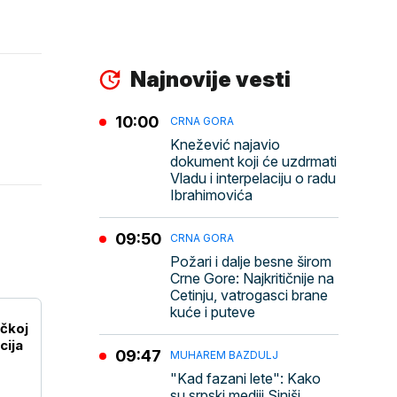
Najnovije vesti
10:00
CRNA GORA
Knežević najavio
dokument koji će uzdrmati
Vladu i interpelaciju o radu
Ibrahimovića
09:50
CRNA GORA
Požari i dalje besne širom
Crne Gore: Najkritičnije na
Cetinju, vatrogasci brane
kuće i puteve
ačkoj
cija
09:47
MUHAREM BAZDULJ
"Kad fazani lete": Kako
su srpski mediji Siniši