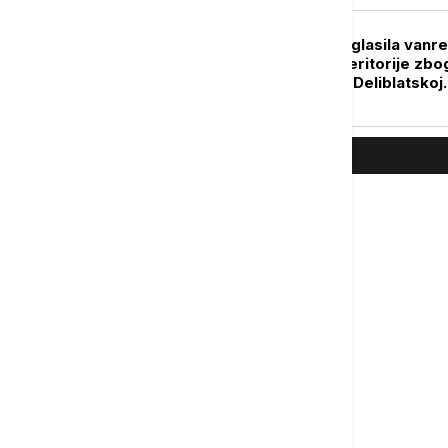
AKTUELNO
Opština Kovin proglasila vanr
situaciju na delu teritorije zbo
izbijanja požara u Deliblatskoj
peščari