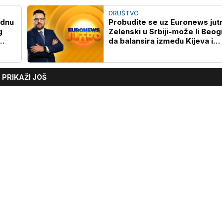
DRUŠTVO
ednu
Probudite se uz Euronews jutr
g
Zelenski u Srbiji-može li Beo
da balansira između Kijeva i
Moskve?
PRIKAŽI JOŠ