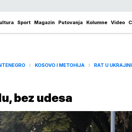
ultura
Sport
Magazin
Putovanja
Kolumne
Video
C
NTENEGRO
KOSOVO I METOHIJA
RAT U UKRAJINI
u, bez udesa