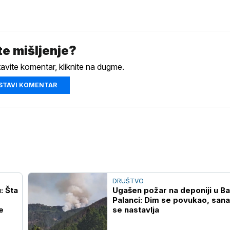
e mišljenje?
tavite komentar, kliknite na dugme.
STAVI KOMENTAR
DRUŠTVO
: Šta
Ugašen požar na deponiji u B
Palanci: Dim se povukao, sana
e
se nastavlja