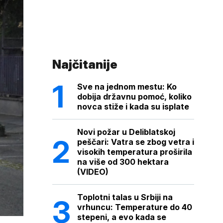
Najčitanije
Sve na jednom mestu: Ko
dobija državnu pomoć, koliko
novca stiže i kada su isplate
Novi požar u Deliblatskoj
peščari: Vatra se zbog vetra i
visokih temperatura proširila
na više od 300 hektara
(VIDEO)
Toplotni talas u Srbiji na
vrhuncu: Temperature do 40
stepeni, a evo kada se