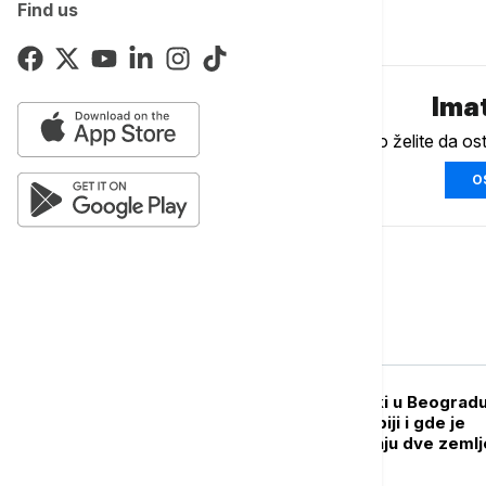
Find us
Komentari (
0
)
Imat
Ukoliko želite da os
O
Srbija
POLITIKA
Volodimir Zelenski u Beogradu
donosi poseta Srbiji i gde je
prostor za saradnju dve zemlj