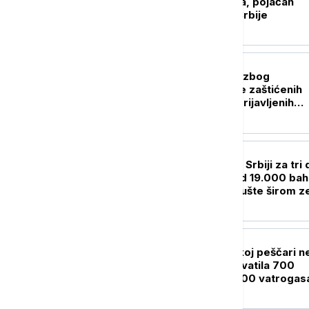
se čeka četiri sata, pojačan
saobraćaj širom Srbije
AKTUELNO
Uhapšen Pazarac zbog
falsifikovane robe zaštićenih
robnih marki i neprijavljenih
radnika
AKTUELNO
ROADPOL akcija u Srbiji za tri
"počistila" više od 19.000 bah
vozača: Kazne pljušte širom z
AKTUELNO
Požar u Deliblatskoj peščari n
jenjava: Vatra zahvatila 700
hektara, više od 100 vatrogas
na terenu (VIDEO)