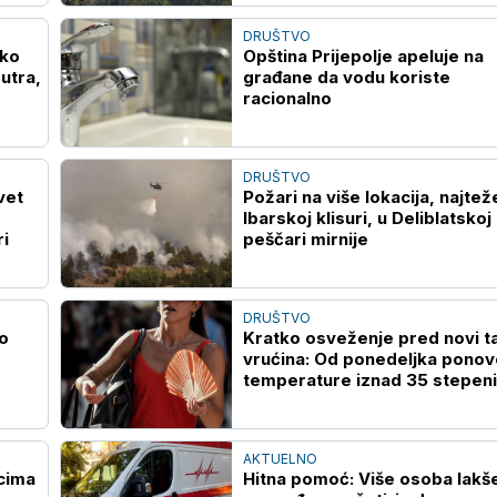
DRUŠTVO
Ako
Opština Prijepolje apeluje na
utra,
građane da vodu koriste
racionalno
DRUŠTVO
vet
Požari na više lokacija, najtež
Ibarskoj klisuri, u Deliblatskoj
ri
peščari mirnije
DRUŠTVO
o
Kratko osveženje pred novi t
vrućina: Od ponedeljka ponov
temperature iznad 35 stepeni
AKTUELNO
cima
Hitna pomoć: Više osoba lakš