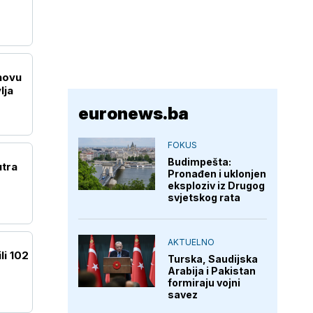
novu
lja
euronews.ba
FOKUS
Budimpešta:
utra
Pronađen i uklonjen
eksploziv iz Drugog
svjetskog rata
AKTUELNO
li 102
Turska, Saudijska
Arabija i Pakistan
formiraju vojni
savez