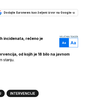
Dodajte Euronews kao željeni izvor na Google-u
VELIČINA TEKSTA
ih incidenata, rečeno je
Aa
Aa
ervencija, od kojih je 18 bilo na javnom
m stanju.
U
INTERVENCIJE