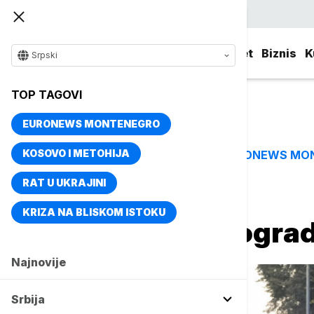
Srpski
Srbija
Evropa
Svet
Biznis
K
Srpski
TOP TAGOVI
EURONEWS MONTENEGRO
KOSOVO I METOHIJA
EURONEWS MO
TOP TAGOVI
RAT U UKRAJINI
Naslovna
Srbija
Aktuelno
KRIZA NA BLISKOM ISTOKU
Mirna noć u Beograd
Najnovije
Srbija