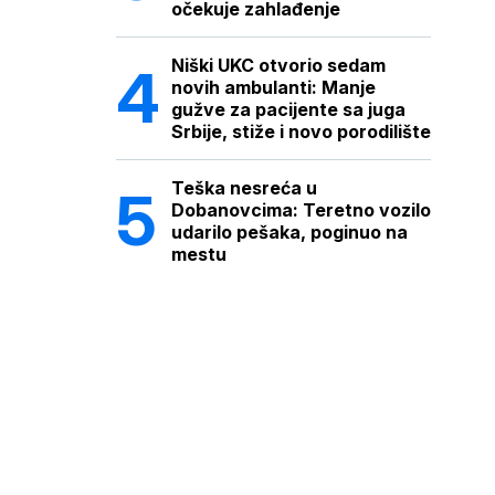
očekuje zahlađenje
Niški UKC otvorio sedam
novih ambulanti: Manje
gužve za pacijente sa juga
Srbije, stiže i novo porodilište
Teška nesreća u
Dobanovcima: Teretno vozilo
udarilo pešaka, poginuo na
mestu