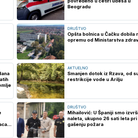
povređeno u četiri udesa u
Beogradu
DRUŠTVO
Opšta bolnica u Čačku dobila 
opremu od Ministarstva zdrav
AKTUELNO
 dana
Smanjen dotok iz Rzava, od s
atih
restrikcije vode u Arilju
emlje
DRUŠTVO
e
Mihailović: U Španiji smo izvrši
naleta, ukupno 26 sati leta pri
aca
gašenju požara