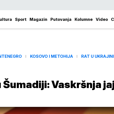
ultura
Sport
Magazin
Putovanja
Kolumne
Video
C
NTENEGRO
KOSOVO I METOHIJA
RAT U UKRAJINI
 Šumadiji: Vaskršnja ja