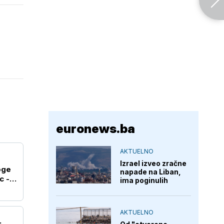
euronews.ba
AKTUELNO
Izrael izveo zračne
oge
napade na Liban,
c -
ima poginulih
AKTUELNO
: