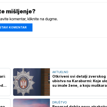
e mišljenje?
tavite komentar, kliknite na dugme.
STAVI KOMENTAR
AKTUELNO
ari:
Otkriveni svi detalji zverskog
ubistva na Karaburmi: Koje ul
od
su imale žene, a koju muškara
oglasilo se VJT
DRUŠTVO
ena
Beograd dobija novu atrakciju