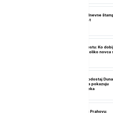
POLITIKA
Naslovne strane dnevne štam
četvrtak, 6. avgust
DRUŠTVO
Sve na jednom mestu: Ko dobi
državnu pomoć, koliko novca 
i kada su isplate
DRUŠTVO
Rekordno nizak vodostaj Dun
nije slučajnost: Šta pokazuju
podaci i šta nas čeka
DRUŠTVO
Euronews Srbija u Prahovu: