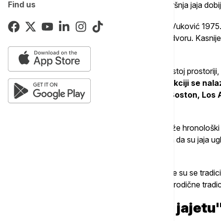
Find us
kanadske i američke eparhije, čuvao vaskršnja jaja dobij
"Ovu kolekciju je započeo episkop Sava Vuković 1975. g
iz Amerike i on ih je čuvao u Eparhijskom dvoru. Kasnije
obogaćena“, naveo je Bogićević.
On dodaje da se kolekcija i danas čuva u istoj prostoriji
episkopima i mitropoliji. Kako ističe,
u kolekciji se nal
gradova, uključujući Čikago, Njujork, Boston, Los A
Peterburga i drugih gradova.
Zbog toga se, kako kaže, kolekcija ne može hronološki
motivima i ukrasima. Bogićević objašnjava da su jaja 
voskom, uz učešće čitavih porodica.
"To su prava mala umetnička dela. Koristile su se tradi
su se pravili ručno. Svako jaje nosi deo porodične tradic
Anegdota o "Nojevom jajetu