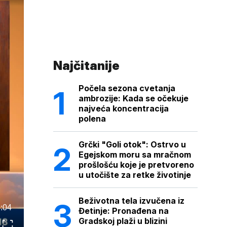
Najčitanije
Počela sezona cvetanja
ambrozije: Kada se očekuje
najveća koncentracija
polena
Grčki "Goli otok": Ostrvo u
Egejskom moru sa mračnom
prošlošću koje je pretvoreno
u utočište za retke životinje
Beživotna tela izvučena iz
:04
Đetinje: Pronađena na
Gradskoj plaži u blizini