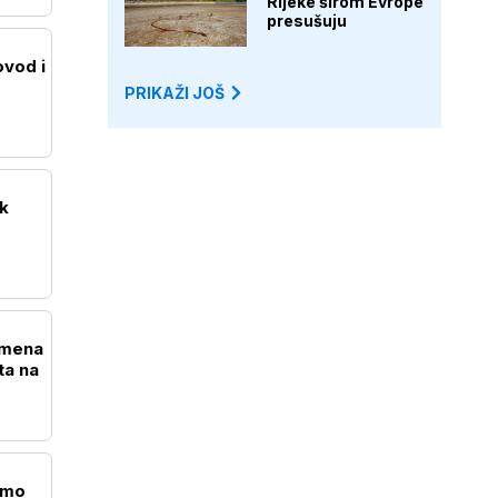
Rijeke širom Evrope
presušuju
vod i
PRIKAŽI JOŠ
ak
emena
ta na
amo