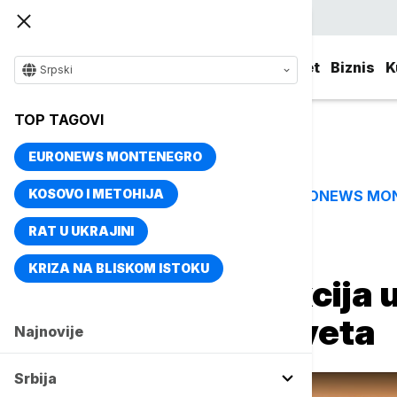
Srpski
Srbija
Evropa
Svet
Biznis
K
Srpski
TOP TAGOVI
EURONEWS MONTENEGRO
KOSOVO I METOHIJA
EURONEWS MO
TOP TAGOVI
RAT U UKRAJINI
Naslovna
Srbija
Društvo
KRIZA NA BLISKOM ISTOKU
Neobična kolekcija u
stižu iz celog sveta
Najnovije
Srbija