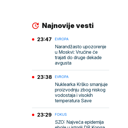
Najnovije vesti
23:47
EVROPA
Narandžasto upozorenje
u Moskvi: Vrućine će
trajati do druge dekade
avgusta
23:38
EVROPA
Nuklearka Krško smanjuje
proizvodnju zbog niskog
vodostaja i visokih
temperatura Save
23:29
FOKUS
SZO: Najveća epidemija
ebole u istoriji DR Konga