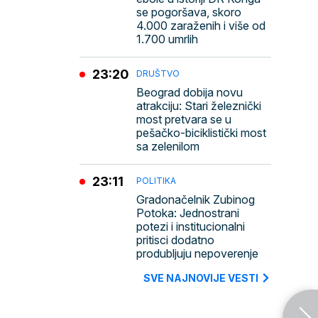
se pogoršava, skoro
4.000 zaraženih i više od
1.700 umrlih
23:20
DRUŠTVO
Beograd dobija novu
atrakciju: Stari železnički
most pretvara se u
pešačko-biciklistički most
sa zelenilom
23:11
POLITIKA
Gradonačelnik Zubinog
Potoka: Jednostrani
potezi i institucionalni
pritisci dodatno
produbljuju nepoverenje
SVE NAJNOVIJE VESTI