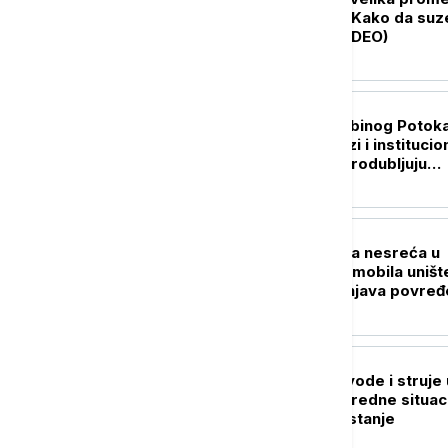
za celu porodicu: Kako da suz
traju što kraće (VIDEO)
POLITIKA
Gradonačelnik Zubinog Potoka
Jednostrani potezi i institucio
pritisci dodatno produbljuju
nepoverenje
AKTUELNO
Teška saobraćajna nesreća u
Grockoj: Dva automobila uništ
Hitna pomoć zbrinjava povre
DRUŠTVO
Nema restrikcija vode i struje 
Srbiji: Štab za vanredne situac
objavio najnovije stanje