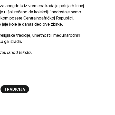
 za anegdotu iz vremena kada je patrijarh Irinej
e u šali rečeno da kolekciji "nedostaje samo
Tokom posete Centralnoafričkoj Republici,
aje koje je danas deo ove zbirke.
eligijske tradicije, umetnosti i međunarodnih
 ga izradili.
ideu iznad teksta.
TRADICIJA