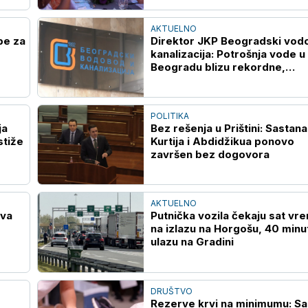
AKTUELNO
pe za
Direktor JKP Beogradski vodo
kanalizacija: Potrošnja vode u
Beogradu blizu rekordne,
vodosnabdevanje stabilno
POLITIKA
ja
Bez rešenja u Prištini: Sastan
stiže
Kurtija i Abdidžikua ponovo
završen bez dogovora
AKTUELNO
ava
Putnička vozila čekaju sat vr
na izlazu na Horgošu, 40 minu
ulazu na Gradini
DRUŠTVO
Rezerve krvi na minimumu: S