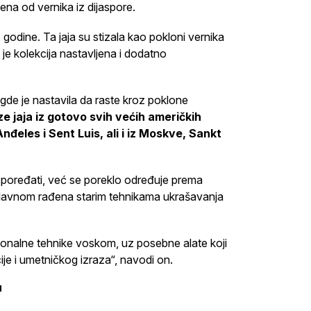
ena od vernika iz dijaspore.
odine. Ta jaja su stizala kao pokloni vernika
 je kolekcija nastavljena i dodatno
, gde je nastavila da raste kroz poklone
aze jaja iz gotovo svih većih američkih
nđeles i Sent Luis, ali i iz Moskve, Sankt
 poređati, već se poreklo određuje prema
uglavnom rađena starim tehnikama ukrašavanja
cionalne tehnike voskom, uz posebne alate koji
ije i umetničkog izraza“, navodi on.
"