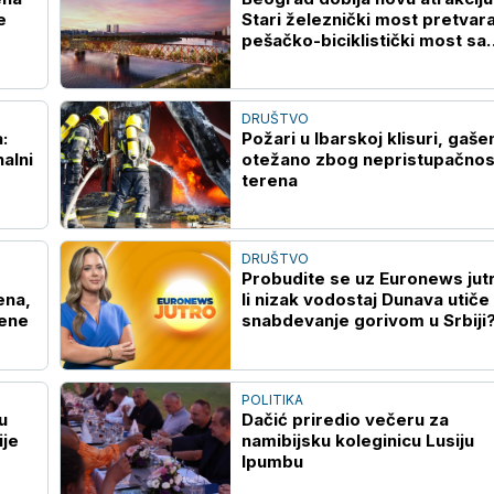
e
Stari železnički most pretvara
pešačko-biciklistički most sa
zelenilom
DRUŠTVO
:
Požari u Ibarskoj klisuri, gaše
nalni
otežano zbog nepristupačnos
terena
DRUŠTVO
Probudite se uz Euronews jut
ena,
li nizak vodostaj Dunava utiče
đene
snabdevanje gorivom u Srbiji
POLITIKA
u
Dačić priredio večeru za
ije
namibijsku koleginicu Lusiju
Ipumbu