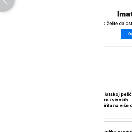
Imat
Ukoliko želite da os
O
Srbija
AKTUELNO
Novi požar u Deliblatskoj pešč
Vatra se zbog vetra i visokih
temperatura proširila na više 
300 hektara (VIDEO)
DRUŠTVO
Polazak u vrtić je velika prom