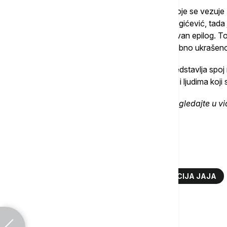
Posebnu priču u kolekciji ima i jedno jaje koje se vezuje
boravio u Kragujevcu. Kako se priseća Bogićević, tada j
Nojevo jaje", što je kasnije dobilo neočekivan epilog. 
episkopu šumadijskom je poklonjeno posebno ukrašeno j
Kolekcija u Vladičanskom dvoru danas predstavlja spoj r
kontakata, a svako jaje nosi priču o mestu i ljudima koji su
Detaljnije pogledajte u v
Više o...
VASKRS
KRAGUJEVAC
KOLEKCIJA JAJA
Komentari (
0
)