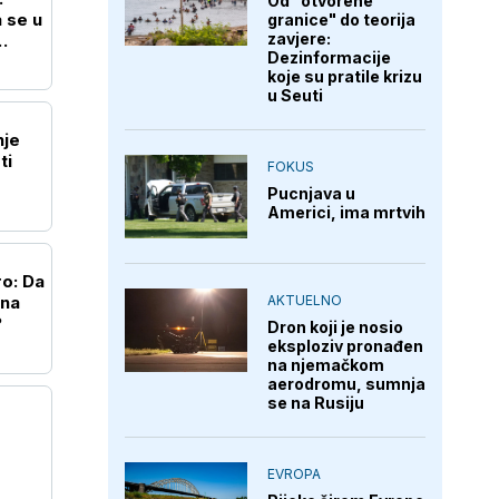
Od "otvorene
 se u
granice" do teorija
zavjere:
Dezinformacije
koje su pratile krizu
u Seuti
nje
ti
FOKUS
Pucnjava u
Americi, ima mrtvih
ro: Da
AKTUELNO
 na
?
Dron koji je nosio
eksploziv pronađen
na njemačkom
aerodromu, sumnja
se na Rusiju
EVROPA