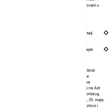
zainteresovani mogu da se uključe i budu regrutovani u
sportske programe", priča paraolimpijac.
Povezane vesti
Stamenkovski: Nacrt zakona roditelj-negovatelj
uskoro u Skupštini, primena od 1. oktobra
Đurđević Stamenkovski: Ministarstvo će usvojiti
Zakon o registru osoba sa invaliditetom
Kada je reč o aktivnostima tokom leta, naveo je širok
spektar sportova i lokacija na kojima se sprovode
programi: "Biće tu boćanje, kao i različite sportske
aktivnosti tokom letnjeg raspusta, uključujući igre na Adi
Ciganliji. Aktivnosti se odvijaju i na bazenima Sportskog
centra Olimp, kao i na lokacijama poput 11. aprila, 25. maja,
Banjice i Košutnjaka, čime su pokriveni brojni sportovi i