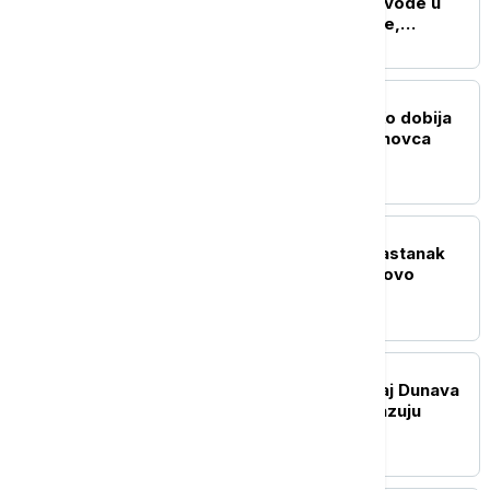
i kanalizacija: Potrošnja vode u
Beogradu blizu rekordne,
vodosnabdevanje stabilno
DRUŠTVO
Sve na jednom mestu: Ko dobija
državnu pomoć, koliko novca
stiže i kada su isplate
POLITIKA
Bez rešenja u Prištini: Sastanak
Kurtija i Abdidžikua ponovo
završen bez dogovora
DRUŠTVO
Rekordno nizak vodostaj Dunava
nije slučajnost: Šta pokazuju
podaci i šta nas čeka