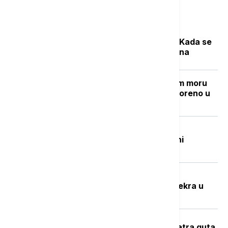
Najčitanije
Počela sezona cvetanja ambrozije: Kada se
očekuje najveća koncentracija polena
Grčki "Goli otok": Ostrvo u Egejskom moru
sa mračnom prošlošću koje je pretvoreno u
utočište za retke životinje
Beživotna tela izvučena iz Đetinje:
Pronađena na Gradskoj plaži u blizini
potonulog splava
Potresna ispovest Nevenke Dobrić:
Hrvatska vojska ubila mi je sina i svekra u
izbegličkoj koloni
Veliki požar na Novom Beogradu: Vatra guta