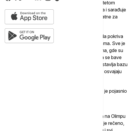
Kako je naveo, Sportski savez osoba sa invaliditetom
Beograda pokriva sve sportove na teritoriji grada i sarađuje
sa sportskim centrima, a sve aktivnosti su besplatne za
korisnike.
"Sportski savez osoba sa invaliditetom Beograda pokriva
sve sportove u gradu Beogradu na svim opštinama. Sve je
pokriveno i postoji saradnja sa sportskim centrima, gde su
sve aktivnosti besplatne za korisnike koji žele da se bave
sportom. Kako je istakao, ova organizacija predstavlja bazu
za buduće sportiste koji bi jednog dana mogli da osvajaju
medalje", kaže on.
Govoreći o načinu prijave i uključivanja, Mitrović je pojasnio
da je savez dostupan kroz više kanala.
"Postoji sajt Sportskog saveza, kao i kancelarija na Olimpu
koja radi svakog dana od 9 do 15 časova. Kako je rečeno,
savez je otvoren za saradnju u svakom trenutku i svi