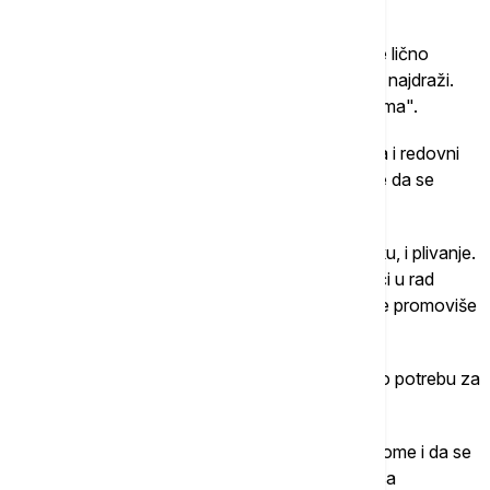
programi".
Posebno je izdvojio košarku kao sport koji mu je lično
najbliži: "Košarka je posle atletike sport koji mi je najdraži.
Volim je, pratim i ranije sam je i sam igrao u kolicima".
On je dodao da postoji aktivna košarkaška ekipa i redovni
treninzi. Takođe je pozvao i sve zainteresovane da se
uključe u različite sportove koje savez nudi.
"Svi su dobrodošli da probaju i košarku, i odbojku, i plivanje.
Kako je istaknuto, cilj je da se što više ljudi uključi u rad
Sportskog saveza osoba sa invaliditetom i da se promoviše
inkluzija kroz sport", kaže on.
Govoreći o značaju inkluzije, Mitrović je naglasio potrebu za
promenom svesti u društvu.
"Važno je zato što mora stalno da se govori o tome i da se
menja svest kod ljudi. Ništa nije strano - osoba sa