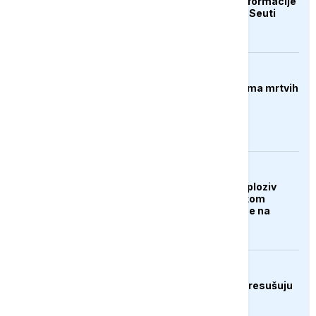
teorija zavjere: Dezinformacije
koje su pratile krizu u Seuti
FOKUS
Pucnjava u Americi, ima mrtvih
AKTUELNO
Dron koji je nosio eksploziv
pronađen na njemačkom
aerodromu, sumnja se na
Rusiju
EVROPA
Rijeke širom Evrope presušuju