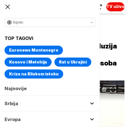
TV uživo
Srpski
Naslovna
Srbija
Društvo
TOP TAGOVI
"Drugačiji 2026": Sport i inkluzija
Euronews Montenegro
kao poruka promene svesti i
ravnopravnog uključivanja osoba
Kosovo i Metohija
Rat u Ukrajini
sa invaliditetom
Kriza na Bliskom istoku
Najnovije
Srbija
Evropa