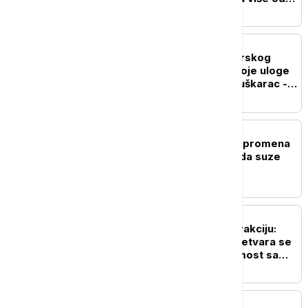
300 hektara (VIDEO)
AKTUELNO
Otkriveni svi detalji zverskog
ubistva na Karaburmi: Koje uloge
su imale žene, a koju muškarac -
oglasilo se VJT
DRUŠTVO
Polazak u vrtić je velika promena
za celu porodicu: Kako da suze
traju što kraće (VIDEO)
DRUŠTVO
Beograd dobija novu atrakciju:
Stari železnički most pretvara se
u pešačko-biciklistički most sa
zelenilom
POLITIKA