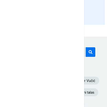
PRIKAŽI JOŠ
Današnji tagovi
Oluja
Euronews Srbija
Aleksandar Vučić
Dunav
Republika Srpska
Toplotni talas
Rat u Ukrajini
Donald Tramp