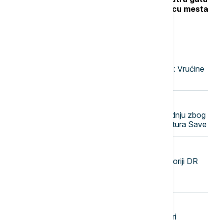
barake, pet vatrogasnih vozila na licu mesta
Najnovije vesti
23:47
EVROPA
Narandžasto upozorenje u Moskvi: Vrućine
će trajati do druge dekade avgusta
23:38
EVROPA
Nuklearka Krško smanjuje proizvodnju zbog
niskog vodostaja i visokih temperatura Save
23:29
FOKUS
SZO: Najveća epidemija ebole u istoriji DR
Konga se pogoršava, skoro 4.000
zaraženih i više od 1.700 umrlih
23:20
DRUŠTVO
Beograd dobija novu atrakciju: Stari