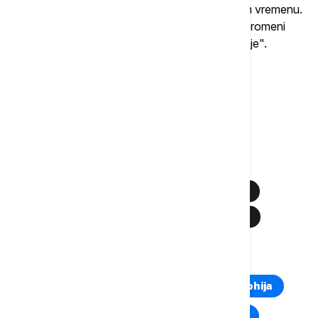
invaliditetom može postati svako, u vrlo kratkom vremenu.
Zato je, kako je istaknuto, neophodno raditi na promeni
svesti i jačanju inkluzije kroz zajedničko delovanje".
Više o...
MANIFESTACIJA "DRUGAČIJI 2026"
OSOBE SA INVALIDITETOM
SPORTSKA AKTIVNOST
SPORSTKI SAVEZ OSOBA SA INVALIDITETOM
CENTAR ZA NOVE IDEJE
ADA CIGANLIJA
TOP TAGOVI
Euronews Montenegro
Kosovo i Metohija
Rat u Ukrajini
Kriza na Bliskom istoku