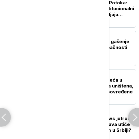
Gradonačelnik Zubinog Potoka:
Jednostrani potezi i institucionalni
pritisci dodatno produbljuju
nepoverenje
DRUŠTVO
Požari u Ibarskoj klisuri, gašenje
otežano zbog nepristupačnosti
terena
AKTUELNO
Teška saobraćajna nesreća u
Grockoj: Dva automobila uništena,
Hitna pomoć zbrinjava povređene
DRUŠTVO
Probudite se uz Euronews jutro:
Da li nizak vodostaj Dunava utiče
na snabdevanje gorivom u Srbiji?