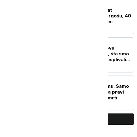
AKTUELNO
Putnička vozila čekaju sat
vremena na izlazu na Horgošu, 40
minuta na ulazu na Gradini
DRUŠTVO
Euronews Srbija u Prahovu:
Vodostaj pao na -124cm, šta smo
zatekli na mestu gde su isplivali
ostaci nacističkih brodova
DRUŠTVO
Rezerve krvi na minimumu: Samo
pola sata vašeg vremena pravi
razliku između života i smrti
PRIKAŽI JOŠ