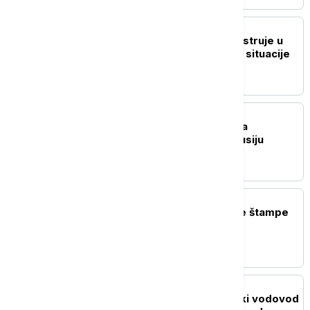
DRUŠTVO
Nema restrikcija vode i struje u
Srbiji: Štab za vanredne situacije
objavio najnovije stanje
POLITIKA
Dačić priredio večeru za
namibijsku koleginicu Lusiju
Ipumbu
POLITIKA
Naslovne strane dnevne štampe
za četvrtak, 6. avgust
AKTUELNO
Direktor JKP Beogradski vodovod