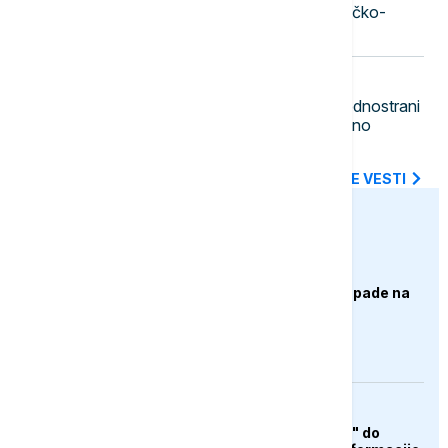
železnički most pretvara se u pešačko-
biciklistički most sa zelenilom
23:11
POLITIKA
Gradonačelnik Zubinog Potoka: Jednostrani
potezi i institucionalni pritisci dodatno
produbljuju nepoverenje
SVE NAJNOVIJE VESTI
euronews.ba
AKTUELNO
Izrael izveo zračne napade na
Liban, ima poginulih
AKTUELNO
Od "otvorene granice" do