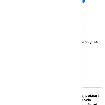
Komentari (
0
)
Imate mišljenje?
Ukoliko želite da ostavite komentar, kliknite na dugme.
OSTAVI KOMENTAR
Srbija
AKTUELNO
Novi požar u Deliblatskoj peščari:
Vatra se zbog vetra i visokih
temperatura proširila na više od