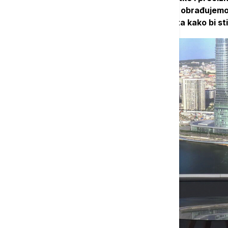
24 sata dnevno, prikupljamo podatke, obrađujemo i
portala, društvenih mreža i našeg sajta kako bi stig