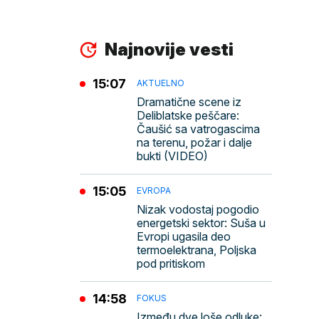
Najnovije vesti
15:07
AKTUELNO
Dramatične scene iz
Deliblatske peščare:
Čaušić sa vatrogascima
na terenu, požar i dalje
bukti (VIDEO)
15:05
EVROPA
Nizak vodostaj pogodio
energetski sektor: Suša u
Evropi ugasila deo
termoelektrana, Poljska
pod pritiskom
14:58
FOKUS
Između dve loše odluke: