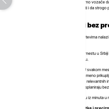
"Naša uloga je da svakodnevno podsećamo vozače da 
umorni, da ne precenjuju svoje mogućnosti i da strogo po
bude bezbedniji."
Operativni centar radi bez p
Iza svakodnevnih izveštaja o stanju na putevima nalazi
državne institucije.
Prema rečima Mandića, AMSS u svakom mestu u Srbiji i
izlaze na teren u najkraćem mogućem roku.
"Operativni centar radi 24 časa dnevno. U svakom mestu
teren i pružaju neophodnu pomoć. Istovremeno prikuplj
saobraćajne policije, Puteva Srbije i drugih relevantnih i
prosleđujemo vozačima kako bi mogli da isplaniraju be
On dodaje da se informacije danas menjaju iz minuta u 
"Svesni smo da vozači danas žele kratke i preciz