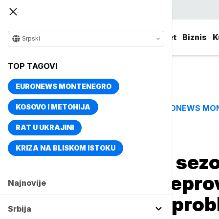
Srpski
Srbija
Evropa
Svet
Biznis
K
Srpski
TOP TAGOVI
EURONEWS MONTENEGRO
KOSOVO I METOHIJA
EURONEWS MO
TOP TAGOVI
RAT U UKRAJINI
Naslovna
Srbija
Društvo
KRIZA NA BLISKOM ISTOKU
Stručnjaci pred sez
Umor, brzina i nep
Najnovije
najčešći uzroci pro
Srbija