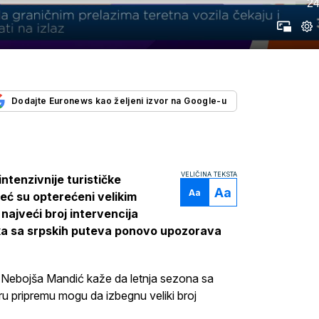
24
Dodajte Euronews kao željeni izvor na Google-u
VELIČINA TEKSTA
ntenzivnije turističke
Aa
Aa
već su opterećeni velikim
najveći broj intervencija
ika sa srpskih puteva ponovo upozorava
 Nebojša Mandić kaže da letnja sezona sa
u pripremu mogu da izbegnu veliki broj