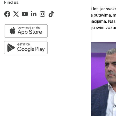
Find us
"Ne možemo da kažemo da je lakše zimi ili leti, jer svak
da tokom leta imamo mnogo više vozila na putevima, mn
mnogo više putovanja ka turističkim destinacijama. Naš
svakog dana u godini, i stoji na raspolaganju svim voz
rekao je Mandić.