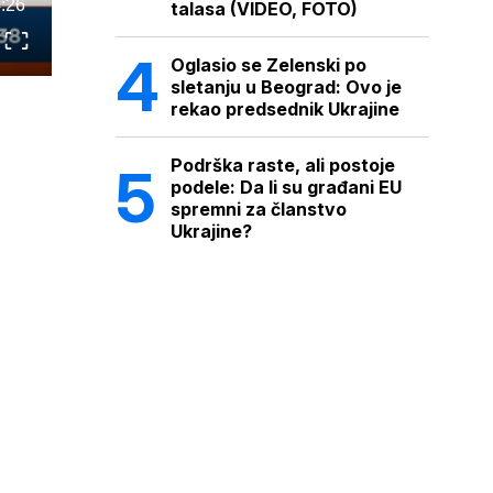
:26
talasa (VIDEO, FOTO)
Oglasio se Zelenski po
sletanju u Beograd: Ovo je
rekao predsednik Ukrajine
Podrška raste, ali postoje
podele: Da li su građani EU
spremni za članstvo
Ukrajine?