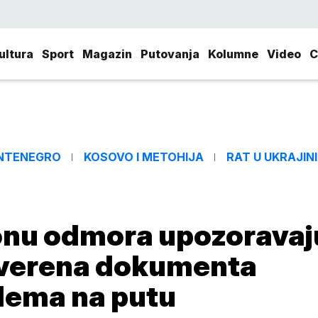
ultura
Sport
Magazin
Putovanja
Kolumne
Video
C
NTENEGRO
KOSOVO I METOHIJA
RAT U UKRAJINI
onu odmora upozoravaj
roverena dokumenta
blema na putu