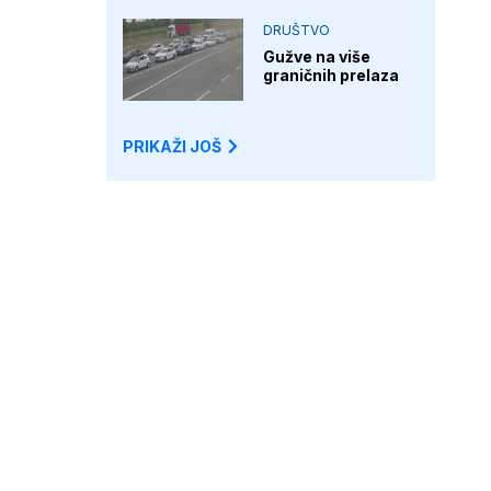
DRUŠTVO
Gužve na više
graničnih prelaza
PRIKAŽI JOŠ