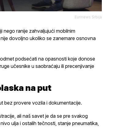
Eurinews Srbija
i nego ranije zahvaljujući mobilnim
o nije dovoljno ukoliko se zanemare osnovna
 na odmet podsećati na opasnosti koje donose
uge učesnike u saobraćaju ili precenjivanje
olaska na put
t bez provere vozila i dokumentacije.
racije, ali naš savet je da se pre svakog
ivo ulja i ostalih tečnosti, stanje pneumatika,