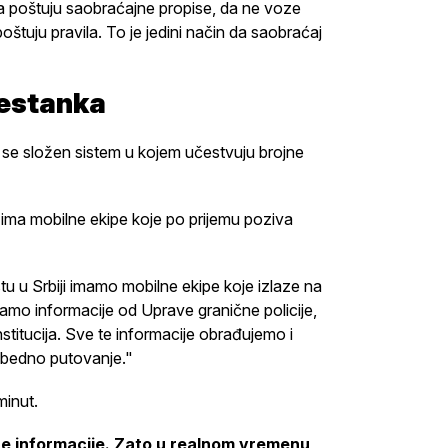
poštuju saobraćajne propise, da ne voze
štuju pravila. To je jedini način da saobraćaj
restanka
 se složen sistem u kojem učestvuju brojne
ma mobilne ekipe koje po prijemu poziva
 u Srbiji imamo mobilne ekipe koje izlaze na
amo informacije od Uprave granične policije,
nstitucija. Sve te informacije obrađujemo i
zbedno putovanje."
minut.
ne informacije. Zato u realnom vremenu,