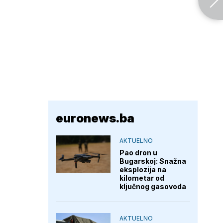
euronews.ba
AKTUELNO
Pao dron u
Bugarskoj: Snažna
eksplozija na
kilometar od
ključnog gasovoda
AKTUELNO