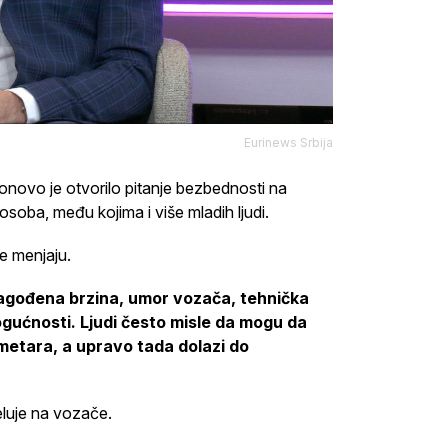
Eurinews Srbija
onovo je otvorilo pitanje bezbednosti na
soba, među kojima i više mladih ljudi.
e menjaju.
lagođena brzina, umor vozača, tehnička
gućnosti. Ljudi često misle da mogu da
ometara, a upravo tada dolazi do
uje na vozače.