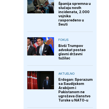
Španija spremna u
slučaju novih
incidenata, 2.000
vojnika
raspoređeno u
Seuti
FOKUS
Bivši Trumpov
advokat postao
glavni državni
tužilac
AKTUELNO
Erdogan: Sporazum
sa Saudijskom
Arabijom i
Pakistanom ne
ugrožava članstvo
Turske u NATO-u