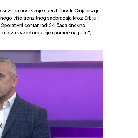
a sezona nosi svoje specifičnosti. Činjenica je
ogo više tranzitnog saobraćaja kroz Srbiju i
 Operativni centar radi 24 časa dnevno,
ačima za sve informacije i pomoć na putu",