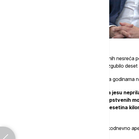
Poslednjih dana nekoliko teških saobraćajnih nesreća p
putevima. Za svega sedam dana život je izgubilo deset o
Mandić ističe da se uzroci najtežih nesreća godinama n
"Najčešći uzroci saobraćajnih nesreća jesu nepri
neispravnost vozila i precenjivanje sopstvenih mo
voze još malo, da izdrže još nekoliko desetina kil
tragedija", upozorio je.
Kako kaže, upravo zbog toga AMSS svakodnevno apel