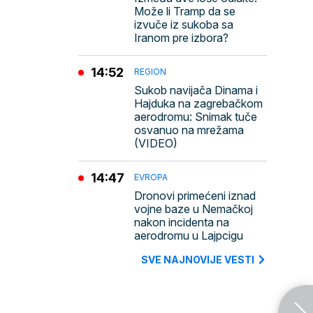
Može li Tramp da se
izvuče iz sukoba sa
Iranom pre izbora?
14:52
REGION
Sukob navijača Dinama i
Hajduka na zagrebačkom
aerodromu: Snimak tuče
osvanuo na mrežama
(VIDEO)
14:47
EVROPA
Dronovi primećeni iznad
vojne baze u Nemačkoj
nakon incidenta na
aerodromu u Lajpcigu
SVE NAJNOVIJE VESTI