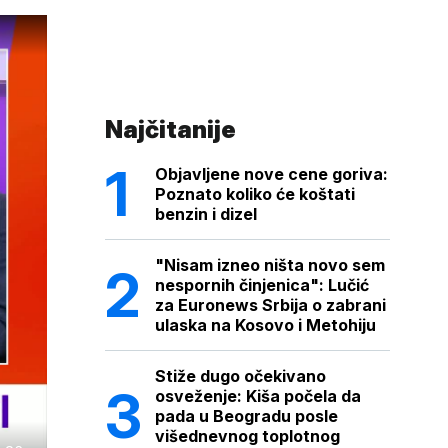
Najčitanije
Objavljene nove cene goriva:
Poznato koliko će koštati
benzin i dizel
"Nisam izneo ništa novo sem
nespornih činjenica": Lučić
za Euronews Srbija o zabrani
ulaska na Kosovo i Metohiju
Stiže dugo očekivano
osveženje: Kiša počela da
pada u Beogradu posle
višednevnog toplotnog