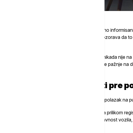
Mandić ocenjuje da su vozači danas znatno informisanij
aplikacijama i društvenim mrežama, ali upozorava da t
pravila bezbednosti.
"Informisanost jeste veća nego ranije, ali nikada nije
neprilagođena brzina, alkohol, neobraćanje pažnje na dr
sopstvenih mogućnosti."
Šta obavezno proveriti pre p
Jedna od najčešćih grešaka vozača jeste polazak na pu
"Tehnički pregled jeste zakonska obaveza prilikom regist
dužeg puta dodatno proveri tehnička ispravnost vozila, n
ali i sva dokumentacija."