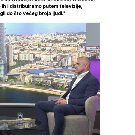
h i distribuiramo putem televizije,
li do što većeg broja ljudi."