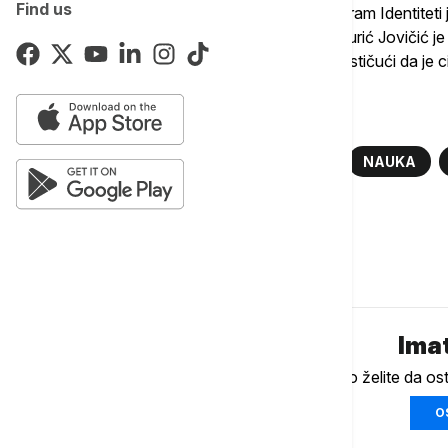
Find us
angažovano 1.737 istraživača. Novi program Identiteti je
budžet je dva miliona evra, rekla je ona. Đurić Jovičić je
zeleni program saradnje nauke i privrede, ističući da je
Više o...
BRANKO RUŽIĆ
OBRAZOVANJE
NAUKA
ULAGANJE U OBRAZOVANJE
Komentari (
0
)
Imat
Ukoliko želite da os
O