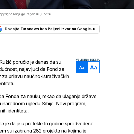
opyright Tanjug/Dragan Kujundžić
Dodajte Euronews kao željeni izvor na Google-u
VELIČINA TEKSTA
Ružić poručio je danas da su
Aa
Aa
dućnost, najavljući da Fond za
v za prijavu naučno-istraživačkih
titeti.
rada Fonda za nauku, rekao da ulaganje države
đunarodnom ugledu Srbije. Novi program,
ih identiteta.
la je da je u protekle tri godine sprodvedeno
em su izabrana 282 projekta na kojima je