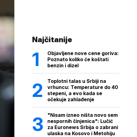
Najčitanije
Objavljene nove cene goriva:
Poznato koliko će koštati
benzin i dizel
Toplotni talas u Srbiji na
vrhuncu: Temperature do 40
stepeni, a evo kada se
očekuje zahlađenje
"Nisam izneo ništa novo sem
nespornih činjenica": Lučić
za Euronews Srbija o zabrani
ulaska na Kosovo i Metohiju