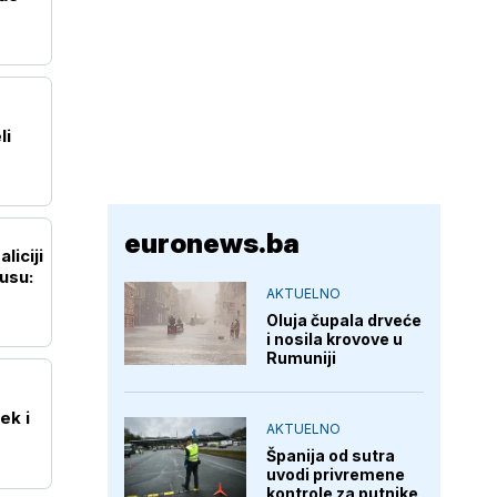
li
euronews.ba
liciji
kusu:
AKTUELNO
Oluja čupala drveće
i nosila krovove u
Rumuniji
ek i
AKTUELNO
Španija od sutra
uvodi privremene
kontrole za putnike