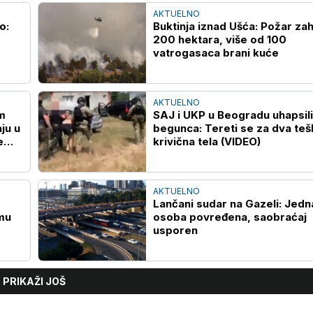
AKTUELNO
o:
Buktinja iznad Ušća: Požar za
200 hektara, više od 100
vatrogasaca brani kuće
AKTUELNO
m
SAJ i UKP u Beogradu uhapsili
ju u
begunca: Tereti se za dva teš
e
krivična tela (VIDEO)
AKTUELNO
Lančani sudar na Gazeli: Jedn
mu
osoba povređena, saobraćaj
usporen
PRIKAŽI JOŠ