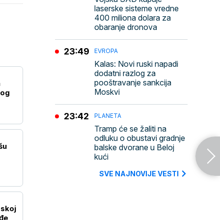
laserske sisteme vredne
400 miliona dolara za
obaranje dronova
23:49
EVROPA
Kalas: Novi ruski napadi
dodatni razlog za
pooštravanje sankcija
a
Moskvi
kog
23:42
PLANETA
Tramp će se žaliti na
odluku o obustavi gradnje
šu
balske dvorane u Beloj
kući
SVE NAJNOVIJE VESTI
skoj
eđe