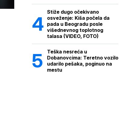
Stiže dugo očekivano
osveženje: Kiša počela da
pada u Beogradu posle
višednevnog toplotnog
talasa (VIDEO, FOTO)
Teška nesreća u
Dobanovcima: Teretno vozilo
udarilo pešaka, poginuo na
mestu