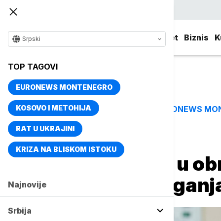
Srpski
Srbija
Evropa
Svet
Biznis
K
Srpski
TOP TAGOVI
EURONEWS MONTENEGRO
KOSOVO I METOHIJA
EURONEWS MO
TOP TAGOVI
RAT U UKRAJINI
Naslovna
Srbija
Društvo
KRIZA NA BLISKOM ISTOKU
Ružić: Ulaganja u ob
inovacije su ulagan
Najnovije
Srbija