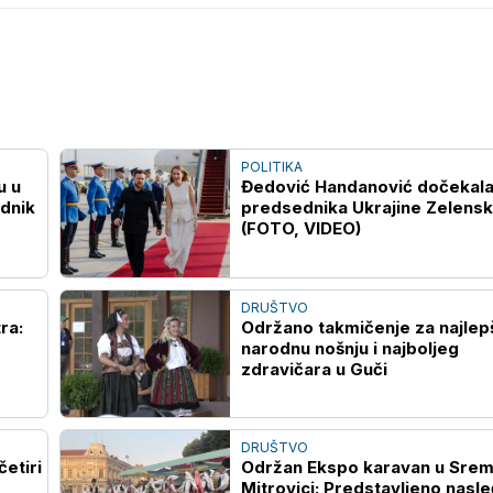
POLITIKA
u u
Đedović Handanović dočekal
dnik
predsednika Ukrajine Zelens
(FOTO, VIDEO)
DRUŠTVO
ra:
Održano takmičenje za najlep
narodnu nošnju i najboljeg
zdravičara u Guči
DRUŠTVO
četiri
Održan Ekspo karavan u Srem
Mitrovici: Predstavljeno nasl