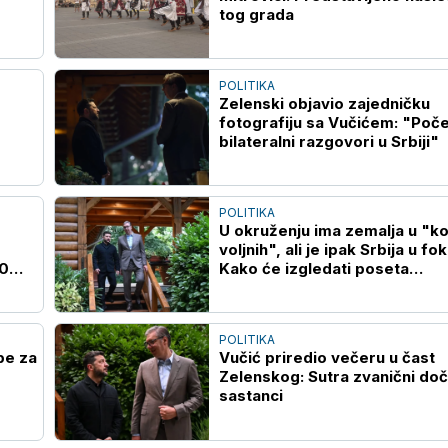
tog grada
POLITIKA
Zelenski objavio zajedničku
fotografiju sa Vučićem: "Poče
bilateralni razgovori u Srbiji"
POLITIKA
U okruženju ima zemalja u "koa
voljnih", ali je ipak Srbija u fo
00
Kako će izgledati poseta
Zelenskog Beogradu?
POLITIKA
pe za
Vučić priredio večeru u čast
Zelenskog: Sutra zvanični doč
sastanci