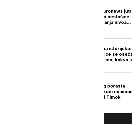
POLITIKA
Probudite se uz Euronews jutr
Može li da dođe do nestašice
goriva usled opadanja nivoa
Dunava?
DRUŠTVO
Vodostaj Dunava na istorijsko
minimumu: Posledice se oseća
mnogim delatnostima, kakva j
situacija sa energetikom?
DRUŠTVO
Tendencija manjeg porasta
Dunava: Na biološkom minimu
Kolubara, Toplica i Timok