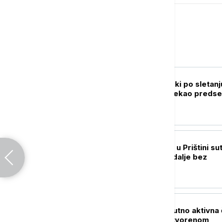
Srbija
POLITIKA
Oglasio se Zelenski po sletanj
Beograd: Ovo je rekao predse
Ukrajine
POLITIKA
Nastavak sednice u Prištini sut
Rok ističe, Kurti i dalje bez
dogovora
AKTUELNO
MUP: U Srbiji trenutno aktivna 
veća požara na otvorenom