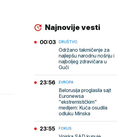
Najnovije vesti
00:03
DRUŠTVO
Održano takmičenje za
najlepšu narodnu nošnju i
najboljeg zdravičara u
Guči
23:56
EVROPA
Belorusija proglasila sajt
Euronewsa
"ekstremističkim"
medijem: Kuća osudila
odluku Minska
23:55
FOKUS
Vojska SAD kupuje