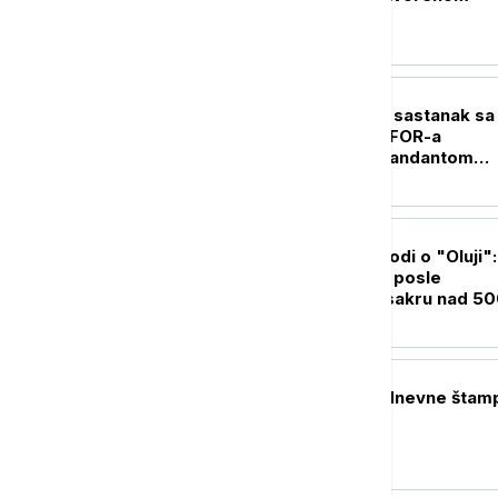
POLITIKA
Radojević održao sastanak sa
predstavnicima KFOR-a
predvođenih komandantom
Ulutašom
POLITIKA
Novi potresni navodi o "Oluji":
Linta traži istragu posle
svedočenja o masakru nad 5
srpskih civila
POLITIKA
Naslovne strane dnevne štam
subotu, 8. avgust