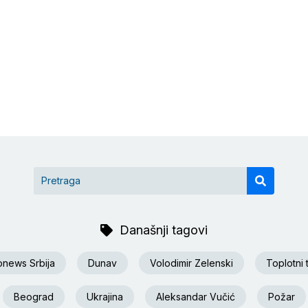
Današnji tagovi
onews Srbija
Dunav
Volodimir Zelenski
Toplotni 
Beograd
Ukrajina
Aleksandar Vučić
Požar