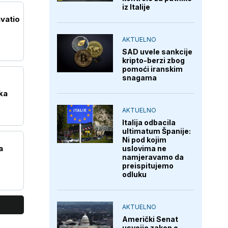
iz Italije
hvatio
AKTUELNO
SAD uvele sankcije
kripto-berzi zbog
pomoći iranskim
snagama
ka
AKTUELNO
Italija odbacila
ultimatum Španije:
Ni pod kojim
a
uslovima ne
namjeravamo da
preispitujemo
odluku
AKTUELNO
Američki Senat
usvojio zakon o