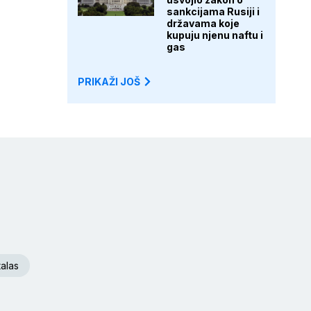
sankcijama Rusiji i
državama koje
kupuju njenu naftu i
gas
PRIKAŽI JOŠ
talas