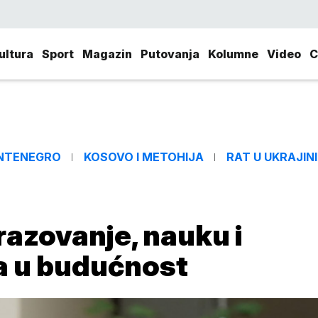
ultura
Sport
Magazin
Putovanja
Kolumne
Video
C
NTENEGRO
KOSOVO I METOHIJA
RAT U UKRAJINI
razovanje, nauku i
ja u budućnost