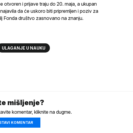
 otvoren i prijave traju do 20. maja, a ukupan
 najavila da će uskoro biti pripremljen i poziv za
 cilj Fonda društvo zasnovano na znanju.
ULAGANJE U NAUKU
e mišljenje?
tavite komentar, kliknite na dugme.
STAVI KOMENTAR