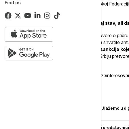
Find us
istorijski imao vrlo dobar odnos prema Ruskoj Federaciji
Lavrov.
Lavrov je naglasio da Rusija poštuje taj stav, ali d
"Srbiji se govori da može da nastavi pregovore o pridru
nezavisnost Kosova
- što je dovoljno da shvatite anti
da se pridržavate svih, bez izuzetka, sankcija ko
To je sve. Drugim rečima, pokušavaju da Srbiju pretvor
naglasio je Lavrov.
Kako je dodao, za razliku od EU, Rusija je zainteresovan
ekonomsku, kulturnu i u svakom smislu.
Povezane vesti
Vučić nakon sastanka u Generalštabu: Ulažemo u digi
na jačanju naše Armije
Vučić nastavlja konsultacije: Najavljeni predstavni