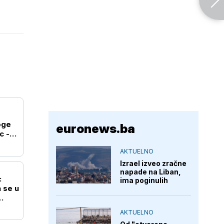
oge
euronews.ba
c -
AKTUELNO
Izrael izveo zračne
napade na Liban,
:
ima poginulih
 se u
AKTUELNO