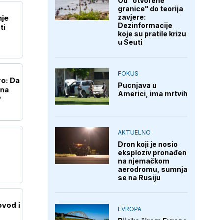
Od "otvorene
granice" do teorija
zavjere:
nje
Dezinformacije
ti
koje su pratile krizu
u Seuti
FOKUS
ro: Da
Pucnjava u
 na
Americi, ima mrtvih
?
AKTUELNO
Dron koji je nosio
eksploziv pronađen
na njemačkom
aerodromu, sumnja
se na Rusiju
vod i
EVROPA