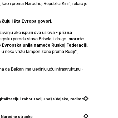
, kao i prema Narodnoj Republici Kini", rekao je
a čuju i šta Evropa govori.
živanju ako ispuni dva uslova -
prizna
srpsku prirodu stava Brisela, i drugo,
morate
je Evropska unija nameće Ruskoj Federacij
i.
e u neku vrstu tampon zone prema Rusiji",
a da Balkan ima ujedinjujuću infrastrukturu -
talizaciju i robotizaciju naše Vojske, radimo
ci Narodne stranke