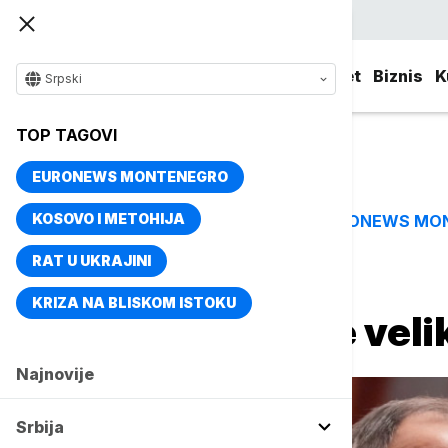
Srpski
Srbija
Evropa
Svet
Biznis
K
Srpski
TOP TAGOVI
EURONEWS MONTENEGRO
KOSOVO I METOHIJA
EURONEWS MO
TOP TAGOVI
RAT U UKRAJINI
Naslovna
Srbija
Politika
KRIZA NA BLISKOM ISTOKU
Lavrov: Vučić je veli
Najnovije
Srbija