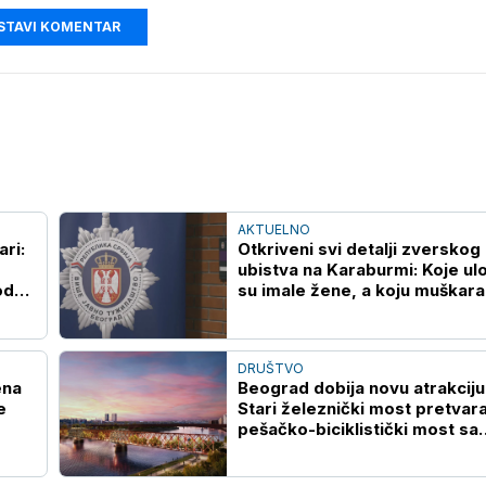
STAVI KOMENTAR
AKTUELNO
ari:
Otkriveni svi detalji zverskog
ubistva na Karaburmi: Koje ul
od
su imale žene, a koju muškara
oglasilo se VJT
DRUŠTVO
ena
Beograd dobija novu atrakciju
e
Stari železnički most pretvara
pešačko-biciklistički most sa
zelenilom