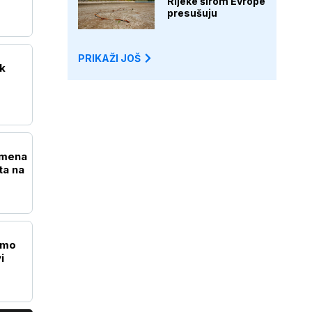
Rijeke širom Evrope
presušuju
PRIKAŽI JOŠ
ak
emena
ta na
amo
i