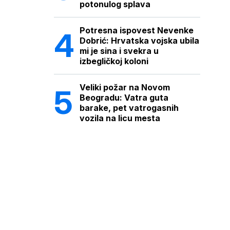
potonulog splava
Potresna ispovest Nevenke
Dobrić: Hrvatska vojska ubila
mi je sina i svekra u
izbegličkoj koloni
Veliki požar na Novom
Beogradu: Vatra guta
barake, pet vatrogasnih
vozila na licu mesta