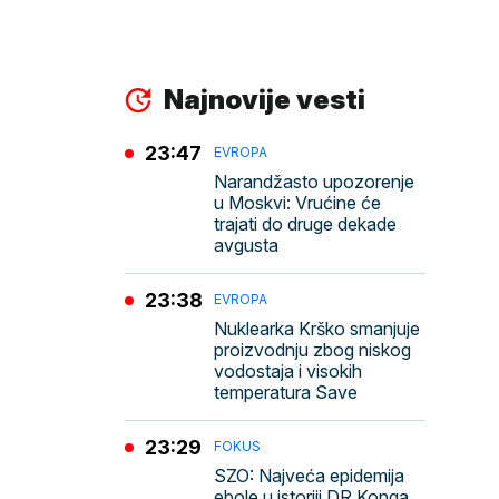
Najnovije vesti
23:47
EVROPA
Narandžasto upozorenje
u Moskvi: Vrućine će
trajati do druge dekade
avgusta
23:38
EVROPA
Nuklearka Krško smanjuje
proizvodnju zbog niskog
vodostaja i visokih
temperatura Save
23:29
FOKUS
SZO: Najveća epidemija
ebole u istoriji DR Konga