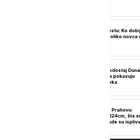
DRUŠTVO
Sve na jednom mestu: Ko dobi
državnu pomoć, koliko novca 
i kada su isplate
DRUŠTVO
Rekordno nizak vodostaj Dun
nije slučajnost: Šta pokazuju
podaci i šta nas čeka
DRUŠTVO
Euronews Srbija u Prahovu:
Vodostaj pao na -124cm, šta 
zatekli na mestu gde su ispliva
ostaci nacističkih brodova