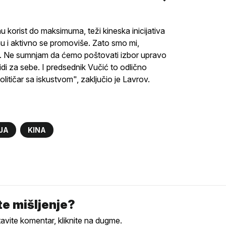
mnu korist do maksimuma, teži kineska inicijativa
nu i aktivno se promoviše. Zato smo mi,
od. Ne sumnjam da ćemo poštovati izbor upravo
i za sebe. I predsednik Vučić to odlično
itičar sa iskustvom", zaključio je Lavrov.
JA
KINA
e mišljenje?
tavite komentar, kliknite na dugme.