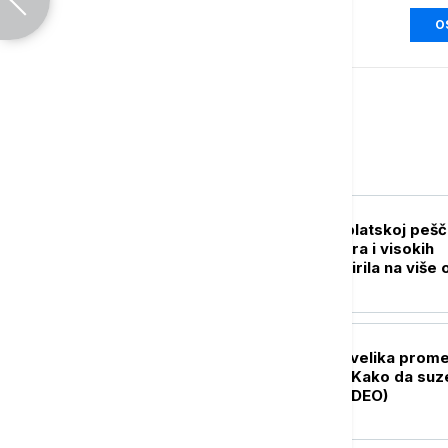
O
Srbija
AKTUELNO
Novi požar u Deliblatskoj pešč
Vatra se zbog vetra i visokih
temperatura proširila na više 
300 hektara (VIDEO)
DRUŠTVO
Polazak u vrtić je velika prom
za celu porodicu: Kako da suz
traju što kraće (VIDEO)