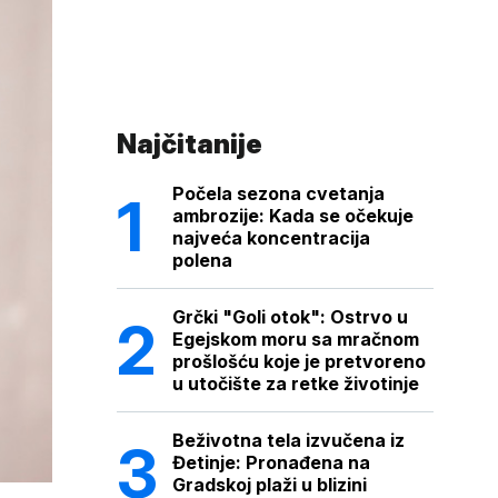
Najčitanije
Počela sezona cvetanja
ambrozije: Kada se očekuje
najveća koncentracija
polena
Grčki "Goli otok": Ostrvo u
Egejskom moru sa mračnom
prošlošću koje je pretvoreno
u utočište za retke životinje
Beživotna tela izvučena iz
Đetinje: Pronađena na
Gradskoj plaži u blizini