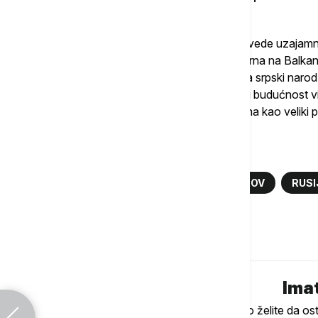
"I istoj stvari, istom cilju ujedinjenja i da dovede uzaja
'Pojas i put', koja je takođe veoma popularna na Balka
naravno, kao i Narodna Republika Kina, za srpski nar
srpskog naroda. On mora da se pita kakvu budućnost vid
razume, oseća raspoloženja svojih građana kao veliki pol
Više o...
ALEKSANDAR VUČIĆ
SERGEJ LAVROV
RUSI
Komentari (
0
)
Imat
Ukoliko želite da os