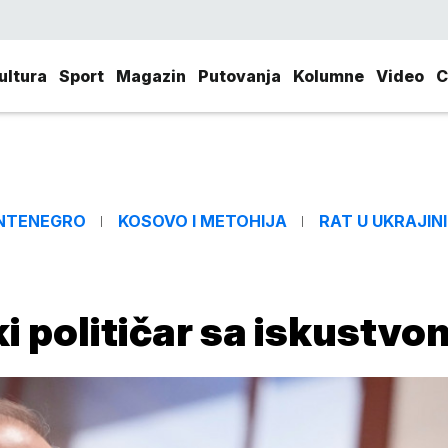
ultura
Sport
Magazin
Putovanja
Kolumne
Video
C
NTENEGRO
KOSOVO I METOHIJA
RAT U UKRAJINI
ki političar sa iskustvo