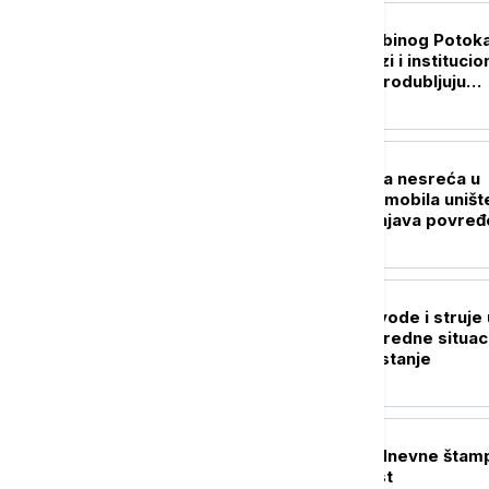
POLITIKA
Gradonačelnik Zubinog Potoka
Jednostrani potezi i institucio
pritisci dodatno produbljuju
nepoverenje
AKTUELNO
Teška saobraćajna nesreća u
Grockoj: Dva automobila uništ
Hitna pomoć zbrinjava povre
DRUŠTVO
Nema restrikcija vode i struje 
Srbiji: Štab za vanredne situac
objavio najnovije stanje
POLITIKA
Naslovne strane dnevne štam
četvrtak, 6. avgust