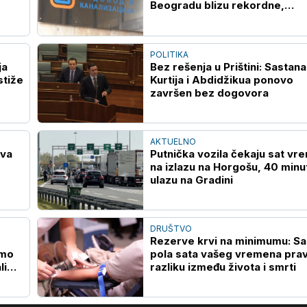
Beogradu blizu rekordne,
vodosnabdevanje stabilno
POLITIKA
ja
Bez rešenja u Prištini: Sastan
stiže
Kurtija i Abdidžikua ponovo
završen bez dogovora
AKTUELNO
ava
Putnička vozila čekaju sat vr
na izlazu na Horgošu, 40 minu
ulazu na Gradini
DRUŠTVO
Rezerve krvi na minimumu: S
smo
pola sata vašeg vremena prav
li
razliku između života i smrti