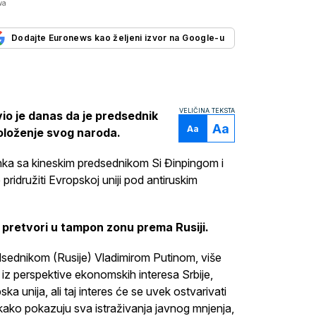
wa
Dodajte Euronews kao željeni izvor na Google-u
VELIČINA TEKSTA
vio je danas da je predsednik
Aa
Aa
položenje svog naroda.
anka sa kineskim predsednikom Si Đinpingom i
pridružiti Evropskoj uniji pod antiruskim
u pretvori u tampon zonu prema Rusiji.
sednikom (Rusije) Vladimirom Putinom, više
iz perspektive ekonomskih interesa Srbije,
ka unija, ali taj interes će se uvek ostvarivati ​​
kako pokazuju sva istraživanja javnog mnjenja,