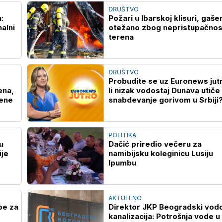
DRUŠTVO
:
Požari u Ibarskoj klisuri, gaše
nalni
otežano zbog nepristupačnos
terena
DRUŠTVO
Probudite se uz Euronews jut
ena,
li nizak vodostaj Dunava utiče
đene
snabdevanje gorivom u Srbiji
POLITIKA
u
Dačić priredio večeru za
ije
namibijsku koleginicu Lusiju
Ipumbu
AKTUELNO
pe za
Direktor JKP Beogradski vodo
kanalizacija: Potrošnja vode u