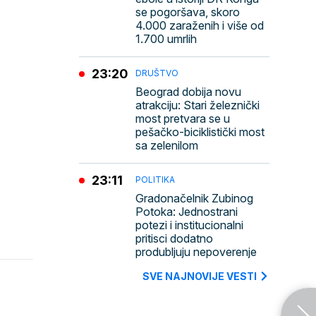
se pogoršava, skoro
4.000 zaraženih i više od
1.700 umrlih
23:20
DRUŠTVO
Beograd dobija novu
atrakciju: Stari železnički
most pretvara se u
pešačko-biciklistički most
sa zelenilom
23:11
POLITIKA
Gradonačelnik Zubinog
Potoka: Jednostrani
potezi i institucionalni
pritisci dodatno
produbljuju nepoverenje
SVE NAJNOVIJE VESTI