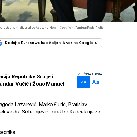
drastao sam blizu ulice Agostina Neta -
Copyright Tanjug/Rade Prelić
Dodajte Euronews kao željeni izvor na Google-u
VELIČINA TEKSTA
cija Republike Srbije i
Aa
Aa
sandar Vučić i Žoao Manuel
Jagoda Lazarević, Marko Đurić, Bratislav
ksandra Sofronijević i direktor Kancelarije za
sednika.