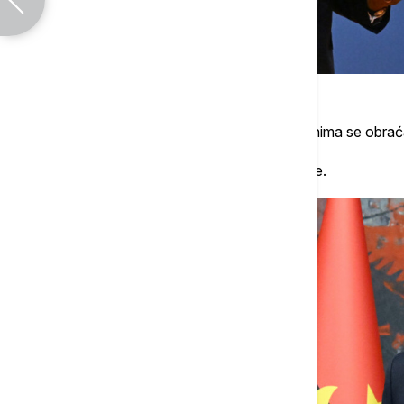
Nakon ceremonije dobijanja ordenja, pristnima se obraća
Prvi se prisutnima obratio predsednik Srbije.