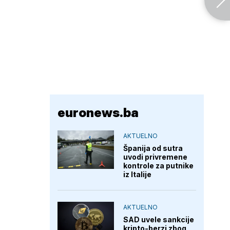
euronews.ba
AKTUELNO
Španija od sutra
uvodi privremene
kontrole za putnike
iz Italije
AKTUELNO
SAD uvele sankcije
kripto-berzi zbog