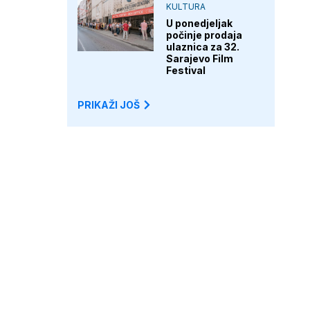
KULTURA
U ponedjeljak
počinje prodaja
ulaznica za 32.
Sarajevo Film
Festival
PRIKAŽI JOŠ