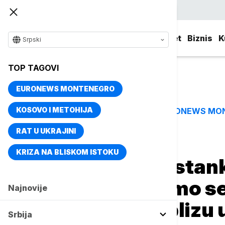
Srpski
Srbija
Evropa
Svet
Biznis
K
Srpski
TOP TAGOVI
EURONEWS MONTENEGRO
KOSOVO I METOHIJA
EURONEWS MO
TOP TAGOVI
RAT U UKRAJINI
Naslovna
Srbija
Politika
KRIZA NA BLISKOM ISTOKU
Vučić nakon sastan
Angole: Divili smo s
Najnovije
odrastao sam blizu 
Srbija