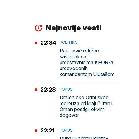
Najnovije vesti
22:34
POLITIKA
Radojević održao
sastanak sa
predstavnicima KFOR-a
predvođenih
komandantom Ulutašom
22:28
FOKUS
Drama oko Ormuskog
moreuza pri kraju? Iran i
Oman postigli okvirni
dogovor
22:21
FOKUS
Dubai u centru kripto-