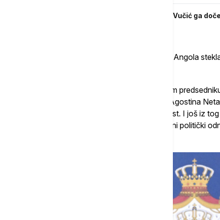
Predsednik Angole u poseti Beogradu: Vučić ga doče
delegacija
On je podseto da ima 50 godina otkako je Angola stekla
bila podrška njihovoj velikoj borbi.
"Divili smo se junacima Angole. Rekao sam predsedniku 
Gagarina, a nedaleko odatle je bila i ulica Agostina Neta
angolskog naroda za slobodu i nezavisnost. I još iz to
političke prijateljske odnose, i naši bilateralni politički 
je Vučić.