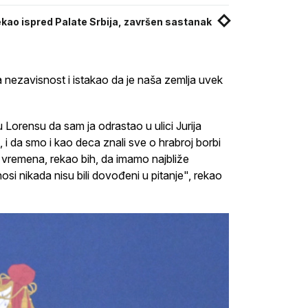
kao ispred Palate Srbija, završen sastanak
 nezavisnost i istakao da je naša zemlja uvek
Lorensu da sam ja odrastao u ulici Jurija
, i da smo i kao deca znali sve o hrabroj borbi
g vremena, rekao bih, da imamo najbliže
odnosi nikada nisu bili dovođeni u pitanje", rekao