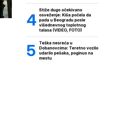
Stiže dugo očekivano
osveženje: Kiša počela da
pada u Beogradu posle
višednevnog toplotnog
talasa (VIDEO, FOTO)
Teška nesreća u
Dobanovcima: Teretno vozilo
udarilo pešaka, poginuo na
mestu