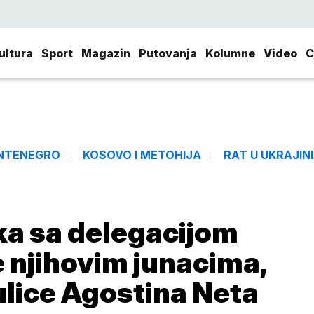
ultura
Sport
Magazin
Putovanja
Kolumne
Video
C
NTENEGRO
KOSOVO I METOHIJA
RAT U UKRAJINI
ka sa delegacijom
e njihovim junacima,
ulice Agostina Neta