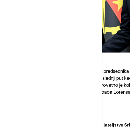
"Danas imamo posebnu čast da ugostimo predsednika A
kažem posebnu čast, ne biste verovali, poslednji put kada
je bilo pre 49 godina, 1977. godine. I neverovatno je k
mnogo poziva uspeo danas da ugostim Žoaoa Lorensa, is
je Vučić.
Povezane vesti
Vučić sa Lorensom: Novo poglavlje u prijateljstvu Srb