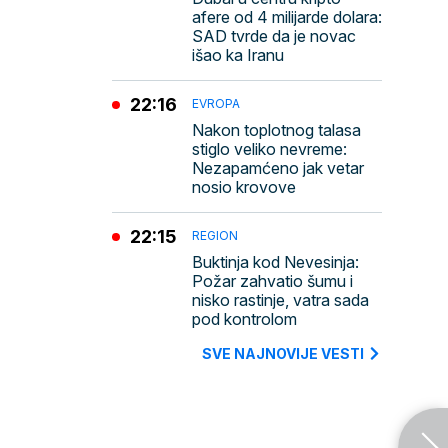
afere od 4 milijarde dolara:
SAD tvrde da je novac
išao ka Iranu
22:16
EVROPA
Nakon toplotnog talasa
stiglo veliko nevreme:
Nezapamćeno jak vetar
nosio krovove
22:15
REGION
Buktinja kod Nevesinja:
Požar zahvatio šumu i
nisko rastinje, vatra sada
pod kontrolom
SVE NAJNOVIJE VESTI