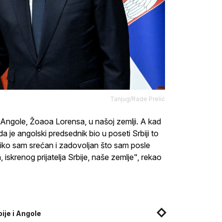
Tanjug/Rade Prelić
ngole, Žoaoa Lorensa, u našoj zemlji. A kad
 je angolski predsednik bio u poseti Srbiji to
oliko sam srećan i zadovoljan što sam posle
krenog prijatelja Srbije, naše zemlje", rekao
ije i Angole