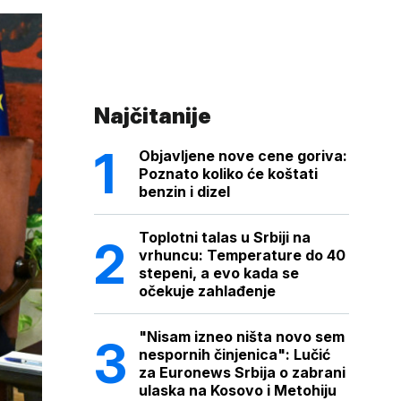
Najčitanije
Objavljene nove cene goriva:
Poznato koliko će koštati
benzin i dizel
Toplotni talas u Srbiji na
vrhuncu: Temperature do 40
stepeni, a evo kada se
očekuje zahlađenje
"Nisam izneo ništa novo sem
nespornih činjenica": Lučić
za Euronews Srbija o zabrani
ulaska na Kosovo i Metohiju