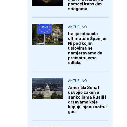
pomoći iranskim
snagama
AKTUELNO
Italija odbacila
ultimatum Španije:
Ni pod kojim
uslovima ne
namjeravamo da
preispitujemo
odluku
AKTUELNO
Američki Senat
usvojio zakon o
sankcijama Rusiji i
državama koje
kupuju njenu naftu i
gas