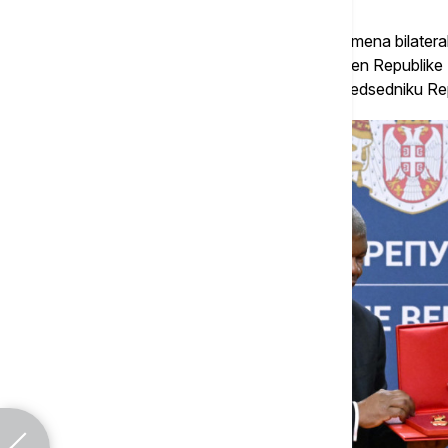
Nakon plenarnog sastanka održana je razmena bilateral
je ceremonija uručenja ordenja, gde je Orden Republike 
Angole, a Orden Agostino Neto uručen predsedniku Repu