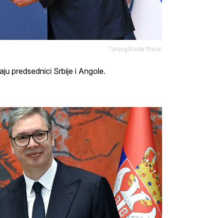
Tanjug/Rade Prelić
ju predsednici Srbije i Angole.