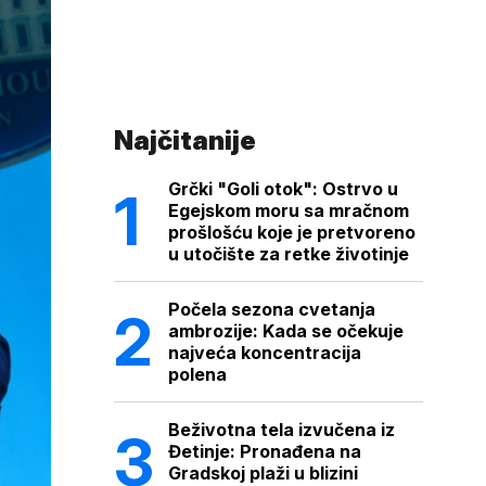
Najčitanije
Grčki "Goli otok": Ostrvo u
Egejskom moru sa mračnom
prošlošću koje je pretvoreno
u utočište za retke životinje
Počela sezona cvetanja
ambrozije: Kada se očekuje
najveća koncentracija
polena
Beživotna tela izvučena iz
Đetinje: Pronađena na
Gradskoj plaži u blizini