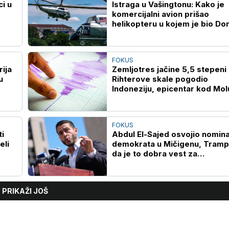
i u
Istraga u Vašingtonu: Kako je
komercijalni avion prišao
helikopteru u kojem je bio Do
Tramp
FOKUS
ija
Zemljotres jačine 5,5 stepeni
u
Rihterove skale pogodio
Indoneziju, epicentar kod Mol
ostrva
FOKUS
i
Abdul El-Sajed osvojio nomina
eli
demokrata u Mičigenu, Tramp 
da je to dobra vest za
republikance
PRIKAŽI JOŠ