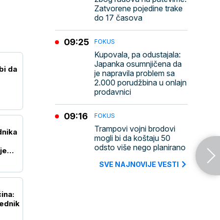
Zatvorene pojedine trake
do 17 časova
09:25
FOKUS
Kupovala, pa odustajala:
Japanka osumnjičena da
bi da
je napravila problem sa
2.000 porudžbina u onlajn
prodavnici
09:16
FOKUS
Trampovi vojni brodovi
dnika
mogli bi da koštaju 50
odsto više nego planirano
je
SVE NAJNOVIJE VESTI
ina:
ednik