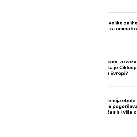
raketnog naoružanja
PLANETA
Tramp: SAD imaju velike zalih
municije, tragamo za onima koj
odaju podatke
FOKUS
Ne vidi se golim okom, a izazv
hiljade infekcija: Šta je Ciklosp
da li preti širenje u Evropi?
FOKUS
SZO: Najveća epidemija ebole 
istoriji DR Konga se pogoršava
skoro 4.000 zaraženih i više 
1.700 umrlih
FOKUS