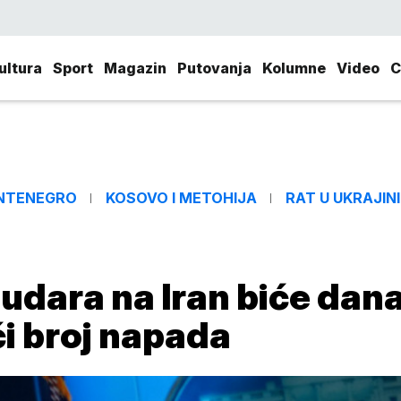
ultura
Sport
Magazin
Putovanja
Kolumne
Video
C
NTENEGRO
KOSOVO I METOHIJA
RAT U UKRAJINI
 udara na Iran biće dana
eći broj napada