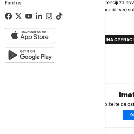
Tramp je rekao prethodno danas na konferenciji za nov
Find us
jednu noć", navodeći da bi se to moglo dogoditi već su
Više o...
AMERIČKI MINISTAR ODBRANE
VOJNA OPERACI
HEGSET
PIT HEGSET
Komentari (
0
)
Imat
Ukoliko želite da os
O