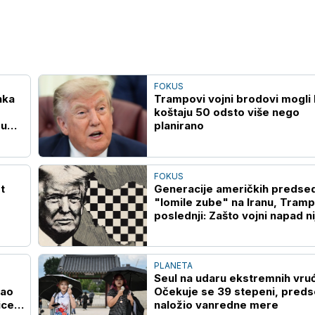
FOKUS
nka
Trampovi vojni brodovi mogli 
koštaju 50 odsto više nego
 u
planirano
FOKUS
t
Generacije američkih predse
"lomile zube" na Iranu, Tramp
poslednji: Zašto vojni napad ni
doneo željenu promenu?
PLANETA
Seul na udaru ekstremnih vruć
vao
Očekuje se 39 stepeni, preds
ice
naložio vanredne mere