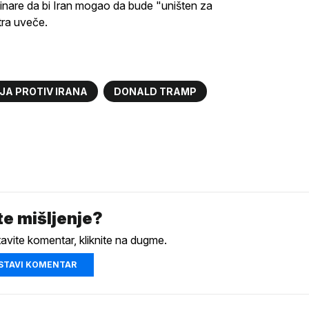
inare da bi Iran mogao da bude "uništen za
tra uveče.
JA PROTIV IRANA
DONALD TRAMP
e mišljenje?
tavite komentar, kliknite na dugme.
STAVI KOMENTAR