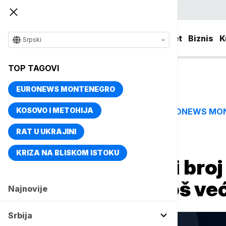
Srpski
Srbija
Evropa
Svet
Biznis
K
Srpski
TOP TAGOVI
EURONEWS MONTENEGRO
KOSOVO I METOHIJA
EURONEWS MO
TOP TAGOVI
RAT U UKRAJINI
Naslovna
Svet
Fokus
KRIZA NA BLISKOM ISTOKU
Hegset: Najveći broj
a sutra će biti još v
Najnovije
Srbija