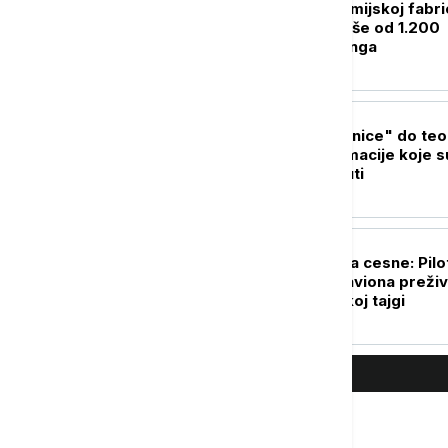
Zbog požara u hemijskoj fabric
Kini evakuisano više od 1.200
stanovnika Kunminga
FOKUS
Od "otvorene granice" do teor
zavere: Dezinformacije koje s
pratile krizu u Seuti
FOKUS
Pronađena posada cesne: Pilot
nestalog ruskog aviona preživ
dva dana u sibirskoj tajgi