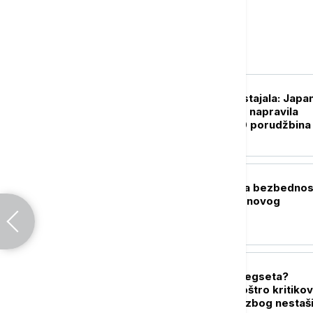
Svet
FOKUS
Kupovala, pa odustajala: Japa
osumnjičena da je napravila
problem sa 2.000 porudžbina
onlajn prodavnici
PLANETA
Kolumbija pojačala bezbednos
pred inauguraciju novog
predsednika
PLANETA
Sukob Trampa i Hegseta?
Predsednik SAD oštro kritiko
ministra odbrane zbog nestaš