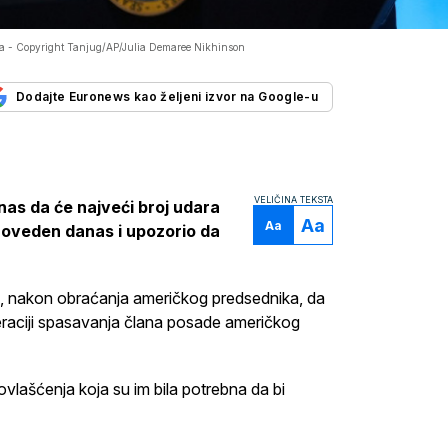
da -
Copyright Tanjug/AP/Julia Demaree Nikhinson
Dodajte Euronews kao željeni izvor na Google-u
VELIČINA TEKSTA
as da će najveći broj udara
Aa
Aa
proveden danas i upozorio da
ći, nakon obraćanja američkog predsednika, da
eraciji spasavanja člana posade američkog
lašćenja koja su im bila potrebna da bi