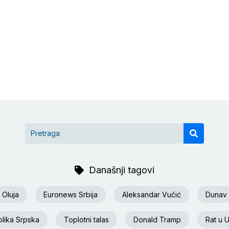
Današnji tagovi
Oluja
Euronews Srbija
Aleksandar Vučić
Dunav
lika Srpska
Toplotni talas
Donald Tramp
Rat u U