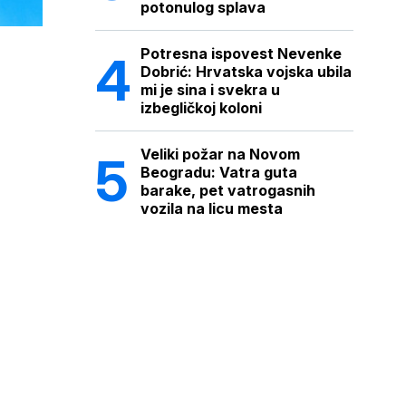
potonulog splava
Potresna ispovest Nevenke
Dobrić: Hrvatska vojska ubila
mi je sina i svekra u
izbegličkoj koloni
Veliki požar na Novom
Beogradu: Vatra guta
barake, pet vatrogasnih
vozila na licu mesta