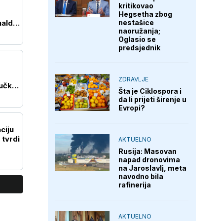
kritikovao
Hegsetha zbog
nald
nestašice
naoružanja;
Oglasio se
predsjednik
ZDRAVLJE
učkih
Šta je Ciklospora i
da li prijeti širenje u
Evropi?
ciju
tvrdi
AKTUELNO
Rusija: Masovan
napad dronovima
na Jaroslavlj, meta
navodno bila
rafinerija
AKTUELNO