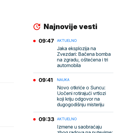
Najnovije vesti
09:47
AKTUELNO
Jaka eksplozija na
Zvezdari: Bačena bomba
na zgradu, oštećena i tri
automobila
09:41
NAUKA
Novo otkriće o Suncu:
Uočeni rotirajući vrtlozi
koji kriju odgovor na
dugogodišnju misteriju
09:33
AKTUELNO
Izmene u saobraćaju
zbog radova na putevime: