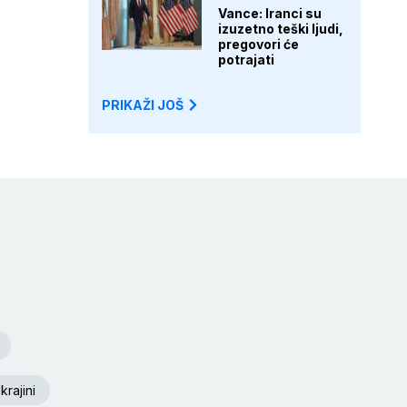
Vance: Iranci su
izuzetno teški ljudi,
pregovori će
potrajati
PRIKAŽI JOŠ
krajini