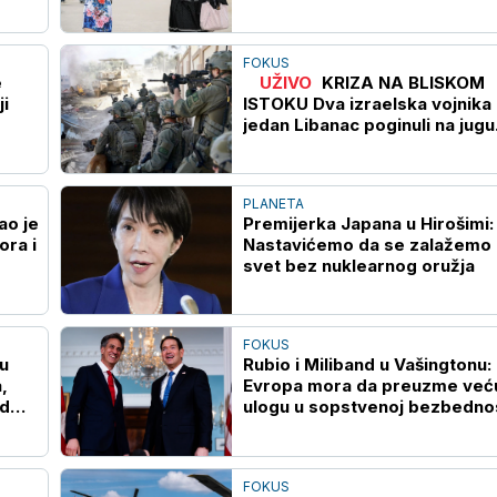
FOKUS
e
UŽIVO
KRIZA NA BLISKOM
i
ISTOKU Dva izraelska vojnika 
jedan Libanac poginuli na jugu
Libana
PLANETA
ao je
Premijerka Japana u Hirošimi:
ora i
Nastavićemo da se zalažemo 
svet bez nuklearnog oružja
FOKUS
u
Rubio i Miliband u Vašingtonu:
,
Evropa mora da preuzme već
od
ulogu u sopstvenoj bezbedno
FOKUS