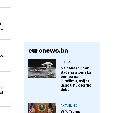
i
euronews.ba
za
FOKUS
Na današnji dan:
Bačena atomska
bomba na
Hirošimu, svijet
ušao u nuklearno
u
doba
sti
AKTUELNO
WP: Trump