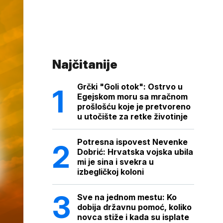
Najčitanije
Grčki "Goli otok": Ostrvo u
Egejskom moru sa mračnom
prošlošću koje je pretvoreno
u utočište za retke životinje
Potresna ispovest Nevenke
Dobrić: Hrvatska vojska ubila
mi je sina i svekra u
izbegličkoj koloni
Sve na jednom mestu: Ko
dobija državnu pomoć, koliko
novca stiže i kada su isplate