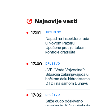
Najnovije vesti
17:51
AKTUELNO
Napad na inspektore rada
u Novom Pazaru:
Upućene pretnje tokom
kontrole gradilišta
17:40
DRUŠTVO
JVP "Vode Vojvodine":
Situacija zabrinjavajuća u
bačkom delu hidrosistema
DTD i na samom Dunavu
17:32
DRUŠTVO
Stiže dugo očekivano
osveženje: Kiša počela da