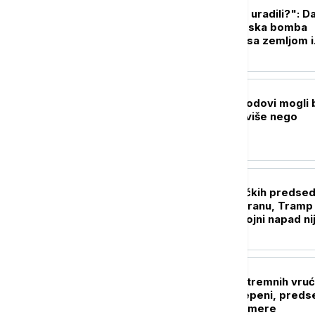
FOKUS
"Bože, šta smo to uradili?": D
kada je prva atomska bomba
sravnila Hirošimu sa zemljom i
zauvek promenila svet
FOKUS
Trampovi vojni brodovi mogli 
koštaju 50 odsto više nego
planirano
FOKUS
Generacije američkih predsed
"lomile zube" na Iranu, Tramp
poslednji: Zašto vojni napad ni
doneo željenu promenu?
PLANETA
Seul na udaru ekstremnih vruć
Očekuje se 39 stepeni, preds
naložio vanredne mere