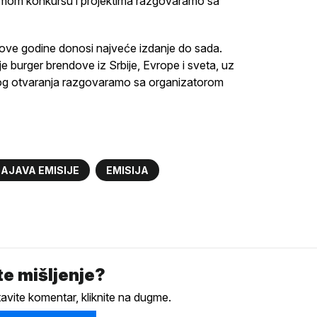
 samom konkursu i projektima razgovaramo sa
ove godine donosi najveće izdanje do sada.
e burger brendove iz Srbije, Evrope i sveta, uz
čnog otvaranja razgovaramo sa organizatorom
AJAVA EMISIJE
EMISIJA
e mišljenje?
tavite komentar, kliknite na dugme.