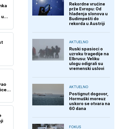
Rekordne vrućine
nka
prže Evropu: Od
hlađenja slonova u
 u
Budimpešti do
rekorda u Austriji
st
AKTUELNO
Ruski spasioci o
uzroku tragedije na
Elbrusu: Veliku
ulogu odigrali su
vremenski uslovi
vao
AKTUELNO
ice
Postignut dogovor,
Hormuški moreuz
uskoro se otvara na
60 dana
e
ji
FOKUS