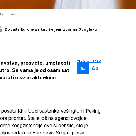
t Euronews
Dodajte Euronews kao željeni izvor na Google-u
VELIČINA TEKSTA
dravstva, prosvete, umetnosti
Aa
Aa
Jutro. Sa vama je od osam sati
varati o svim aktuelnim
posetu Kini. Uoči sastanka Vašington i Peking
ra prioritet. Šta je još na agendi dvojice
rne koegzistencije dve super sile, što je
poljne redakcije Euronews Srbija Ljubiša