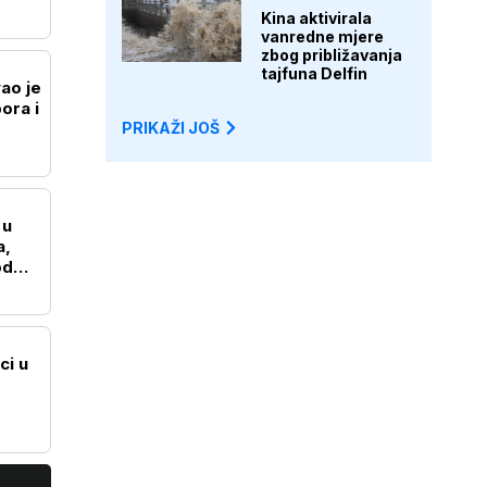
Kina aktivirala
vanredne mjere
zbog približavanja
tajfuna Delfin
ao je
pora i
PRIKAŽI JOŠ
 u
a,
od
ci u