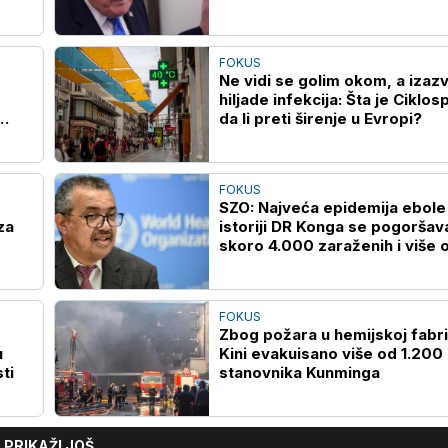
FOKUS
Ne vidi se golim okom, a izazv
hiljade infekcija: Šta je Ciklos
da li preti širenje u Evropi?
FOKUS
SZO: Najveća epidemija ebole
za
istoriji DR Konga se pogoršav
skoro 4.000 zaraženih i više 
1.700 umrlih
FOKUS
Zbog požara u hemijskoj fabri
u
Kini evakuisano više od 1.200
ti
stanovnika Kunminga
PRIKAŽI JOŠ