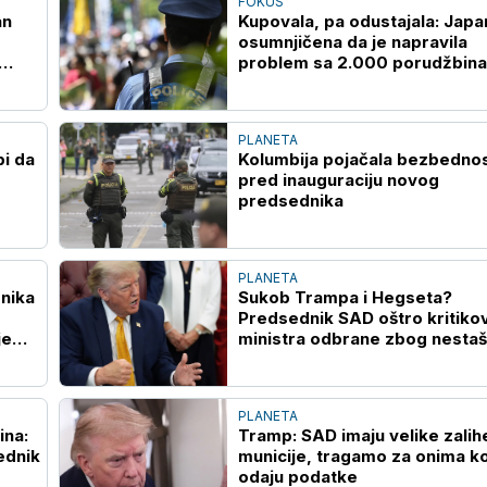
FOKUS
an
Kupovala, pa odustajala: Japa
osumnjičena da je napravila
problem sa 2.000 porudžbina
onlajn prodavnici
PLANETA
bi da
Kolumbija pojačala bezbedno
pred inauguraciju novog
predsednika
PLANETA
nika
Sukob Trampa i Hegseta?
Predsednik SAD oštro kritiko
je
ministra odbrane zbog nestaš
raketnog naoružanja
PLANETA
ina:
Tramp: SAD imaju velike zalih
ednik
municije, tragamo za onima ko
odaju podatke