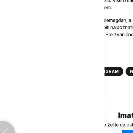
opština u oblastima koje su prioritet na lokalu. Više o
menadžerom projekta Nenadom Petkovićem.
Beogradski Burger Festival vraća se na Kalemegdan, a 
Tokom 11 dana festivala, Beograd će okupiti najpoznatij
bogat muzički, zabavni i sportski program. Pre zvani
Milošem Vukšićem.
Više o...
EURONEWS SRBIJA
JUTARNJI PROGRAM
N
Komentari (
0
)
Imat
Ukoliko želite da os