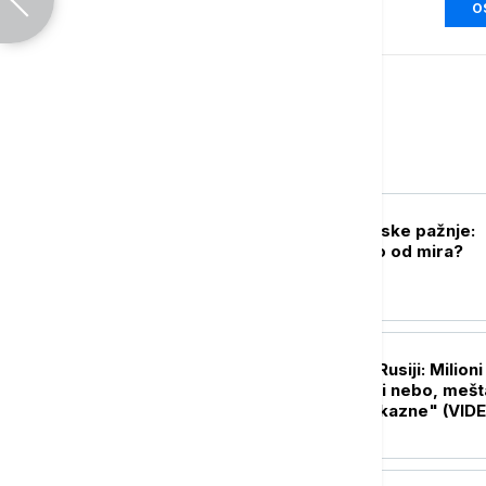
O
Svet
FOKUS
Gaza u senci svetske pažnje:
Koliko smo daleko od mira?
PLANETA
Biblijske scene u Rusiji: Milioni
skakavaca prekrili nebo, mešt
strahu od "božje kazne" (VID