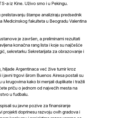
RTS-a iz Kine. Uživo smo i u Pekingu.
 prelistavanju štampe analiziraju predsednik
ka Medicinskog fakulteta u Beogradu Valentina
tanove je završen, a preliminarni rezultati
vljena konačna rang lista i koje su najčešće
ić, sekretarku Sekretarijata za obrazovanje i
hiljade Argentinaca već žive turnir kroz
i i javni trgovi širom Buenos Airesa postali su
 u krugovima kako bi menjali duplikate i tražili
ćete priču o jednom od najvećih mesta na
nstvo u fudbalu.
pisali su javne pozive za finansiranje
ovi projekti doprinesu razvoju ovih gradova i