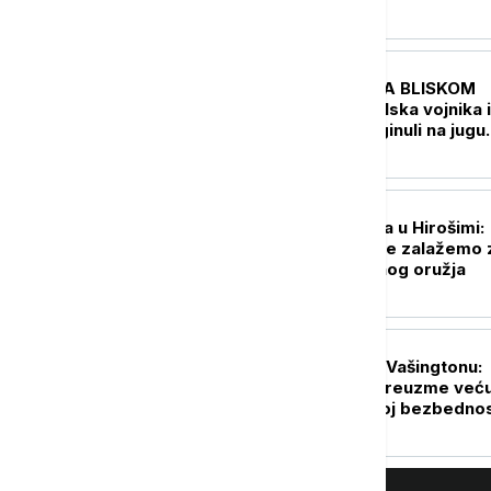
FOKUS
UŽIVO
KRIZA NA BLISKOM
ISTOKU Dva izraelska vojnika i
jedan Libanac poginuli na jugu
Libana
PLANETA
Premijerka Japana u Hirošimi:
Nastavićemo da se zalažemo 
svet bez nuklearnog oružja
FOKUS
Rubio i Miliband u Vašingtonu:
Evropa mora da preuzme već
ulogu u sopstvenoj bezbednos