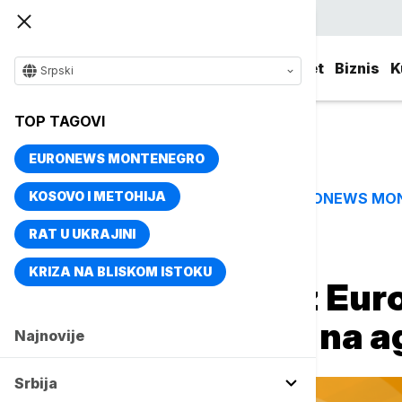
Srpski
Srbija
Evropa
Svet
Biznis
K
Srpski
TOP TAGOVI
EURONEWS MONTENEGRO
KOSOVO I METOHIJA
EURONEWS MO
TOP TAGOVI
RAT U UKRAJINI
Naslovna
Svet
Fokus
KRIZA NA BLISKOM ISTOKU
Probudite se uz Eur
Pekingu - šta je na 
Najnovije
Srbija