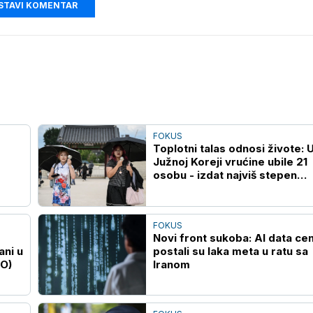
STAVI KOMENTAR
FOKUS
Toplotni talas odnosi živote: 
Južnoj Koreji vrućine ubile 21
osobu - izdat najviš stepen
upozorenja
FOKUS
Novi front sukoba: AI data cen
ani u
postali su laka meta u ratu sa
EO)
Iranom