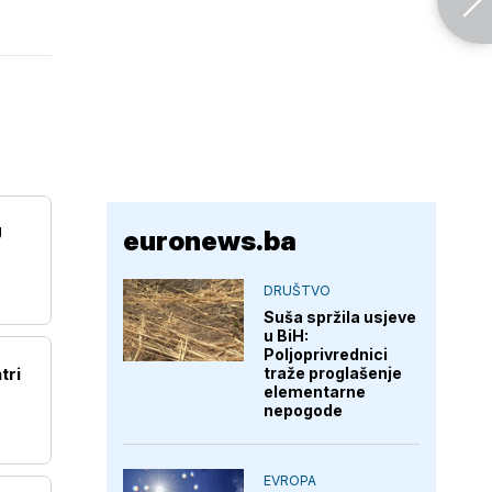
U
euronews.ba
DRUŠTVO
Suša spržila usjeve
u BiH:
Poljoprivrednici
tri
traže proglašenje
elementarne
nepogode
EVROPA