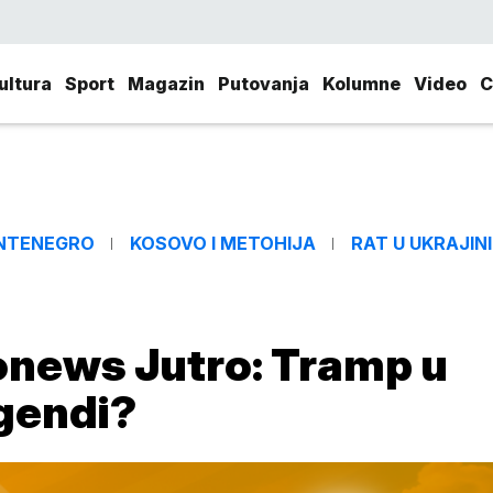
ultura
Sport
Magazin
Putovanja
Kolumne
Video
C
NTENEGRO
KOSOVO I METOHIJA
RAT U UKRAJINI
onews Jutro: Tramp u
agendi?