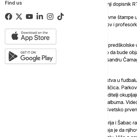
Find us
Ivanović i Milorad Denda, bivši dugogodišnji dopisnik 
Naslovne strane i ostale aktuelnosti iz dnevne štampe u
Ustavnog suda Srbije prof. dr Vladan Petrov i profesor
Arsić Arsenijević.
Rok za podnošenje prijave za upis dece u predškolske us
očekuju se početkom juna. Kada bi trebalo da bude obja
nedoumice koje roditelji imaju pitamo Aleksandru Čamag
dečiju zaštitu.
Mesec dana pre početka Svetskog prvenstva u fudbalu, 
tradiciju sakupljanja i razmene fudbalskih sličica. Parkov
prepuna mesta okupljanja gde se deca i roditelji okupljaju
sličice koje im nedostaju za popunjavanje albuma. Vide
svetu za sakupljanje i razmenu sličica za Svetsko prve
Aranđelovac, Vranje, Vrnjačka Banja, Ćuprija i Šabac ras
projekata organizacija civilnog društva. Ideja je da njih