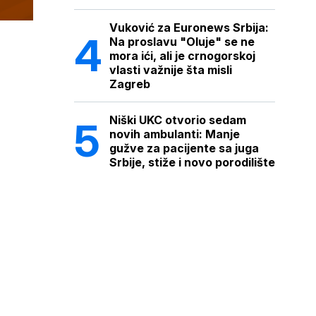
Vuković za Euronews Srbija:
Na proslavu "Oluje" se ne
mora ići, ali je crnogorskoj
vlasti važnije šta misli
Zagreb
Niški UKC otvorio sedam
novih ambulanti: Manje
gužve za pacijente sa juga
Srbije, stiže i novo porodilište