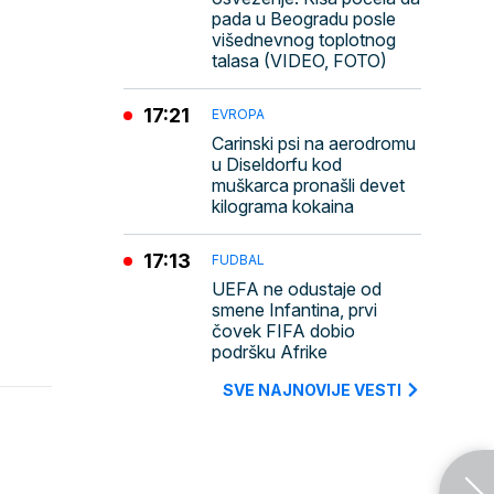
pada u Beogradu posle
višednevnog toplotnog
talasa (VIDEO, FOTO)
17:21
EVROPA
Carinski psi na aerodromu
u Diseldorfu kod
muškarca pronašli devet
kilograma kokaina
17:13
FUDBAL
UEFA ne odustaje od
smene Infantina, prvi
čovek FIFA dobio
podršku Afrike
SVE NAJNOVIJE VESTI