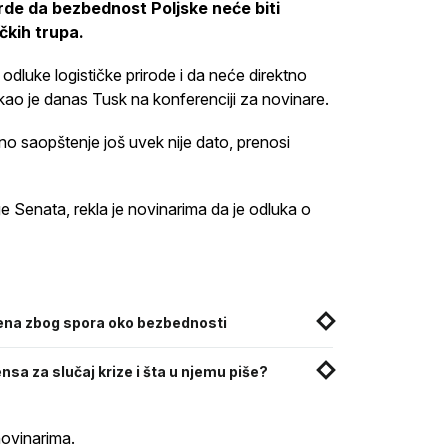
rde da bezbednost Poljske neće biti
čkih trupa.
odluke logističke prirode i da neće direktno
kao je danas Tusk na konferenciji za novinare.
o saopštenje još uvek nije dato, prenosi
 Senata, rekla je novinarima da je odluka o
ena zbog spora oko bezbednosti
nsa za slučaj krize i šta u njemu piše?
novinarima.