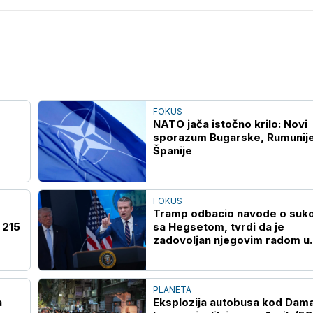
FOKUS
NATO jača istočno krilo: Novi
sporazum Bugarske, Rumunije
Španije
FOKUS
Tramp odbacio navode o suk
 215
sa Hegsetom, tvrdi da je
zadovoljan njegovim radom u
Pentagonu
PLANETA
a
Eksplozija autobusa kod Dam