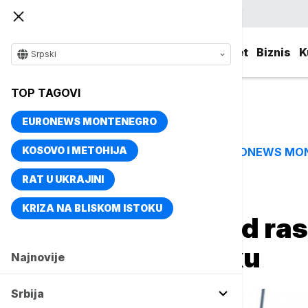
Srpski
Srbija
Evropa
Svet
Biznis
K
Srpski
TOP TAGOVI
EURONEWS MONTENEGRO
KOSOVO I METOHIJA
EURONEWS MO
TOP TAGOVI
RAT U UKRAJINI
Naslovna
Svet
Fokus
KRIZA NA BLISKOM ISTOKU
SAD odustaju od ra
vojnika u Poljsku
Najnovije
Srbija