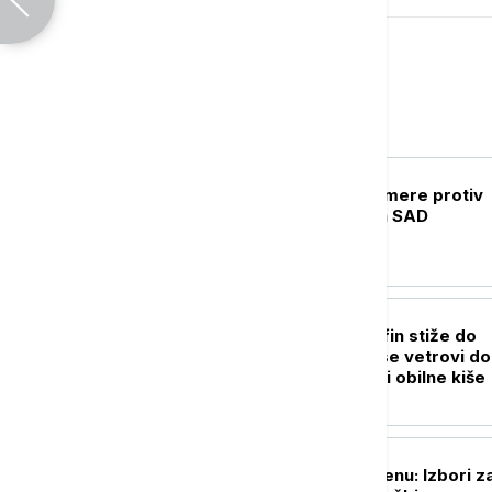
Svet
FOKUS
Kina uvodi kontramere protiv
restriktivnih mera SAD
FOKUS
Snažan tajfun Delfin stiže do
Japana: Očekuju se vetrovi do
kilometara na sat i obilne kiše
PLANETA
Kampanja u Mičigenu: Izbori z