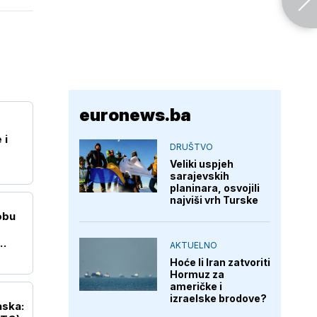
euronews.ba
 i
DRUŠTVO
Veliki uspjeh
sarajevskih
planinara, osvojili
najviši vrh Turske
obu
AKTUELNO
Hoće li Iran zatvoriti
Hormuz za
američke i
izraelske brodove?
aska: