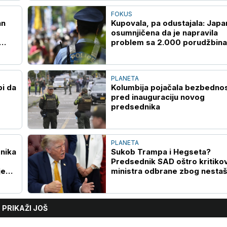
FOKUS
an
Kupovala, pa odustajala: Japa
osumnjičena da je napravila
problem sa 2.000 porudžbina
onlajn prodavnici
PLANETA
bi da
Kolumbija pojačala bezbedno
pred inauguraciju novog
predsednika
PLANETA
nika
Sukob Trampa i Hegseta?
Predsednik SAD oštro kritiko
je
ministra odbrane zbog nestaš
raketnog naoružanja
PRIKAŽI JOŠ