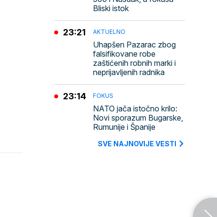
Bliski istok
23:21
AKTUELNO
Uhapšen Pazarac zbog
falsifikovane robe
zaštićenih robnih marki i
neprijavljenih radnika
23:14
FOKUS
NATO jača istočno krilo:
Novi sporazum Bugarske,
Rumunije i Španije
SVE NAJNOVIJE VESTI