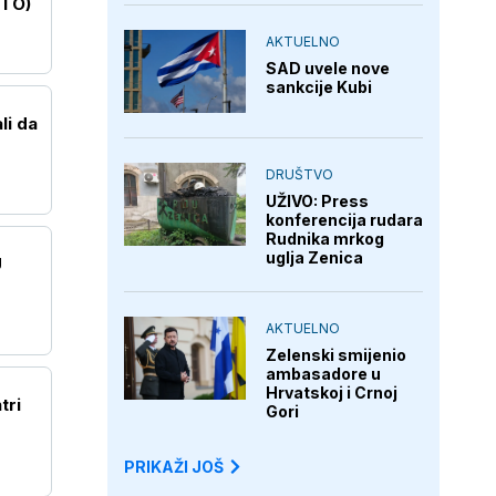
OTO)
AKTUELNO
SAD uvele nove
sankcije Kubi
li da
DRUŠTVO
UŽIVO: Press
konferencija rudara
Rudnika mrkog
uglja Zenica
U
AKTUELNO
Zelenski smijenio
ambasadore u
Hrvatskoj i Crnoj
tri
Gori
PRIKAŽI JOŠ