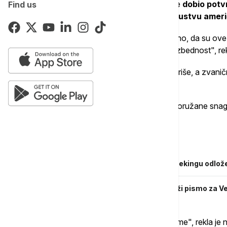
Poljski premijer Donald Tusk izjavio je da je
dobio potv
Find us
pogođena bilo kakvim odlukama o prisustvu ameri
"Dobio sam potvrde, i to mi je takođe važno, da su ove 
uticati na kapacitete odvraćanja i našu bezbednost", re
Portparol Pentagona je odbio da komentariše, a zvaničn
američka televizija NBC.
Senatorka Džin Šahin, članica Odbora za oružane snage
Poljskoj delovala iznenađujuće.
Povezane vesti
Trampova konferencija za novinare u Pekingu odlož
Tajna Ovalnog kabineta: Da li Tramp drži pismo za Ve
"Koliko ja znam nismo bili obavešteni o tome", rekla je 