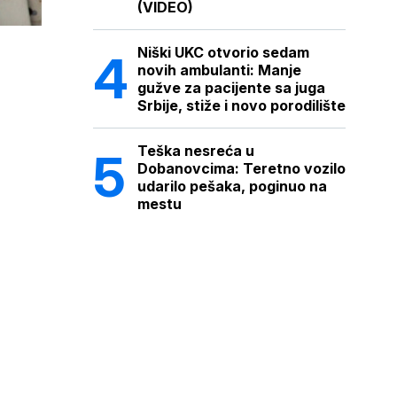
(VIDEO)
Niški UKC otvorio sedam
novih ambulanti: Manje
gužve za pacijente sa juga
Srbije, stiže i novo porodilište
Teška nesreća u
Dobanovcima: Teretno vozilo
udarilo pešaka, poginuo na
mestu