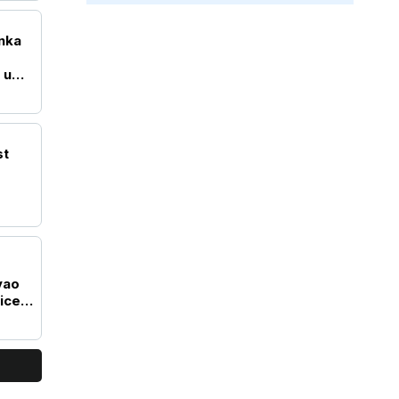
nka
 u
st
vao
ice