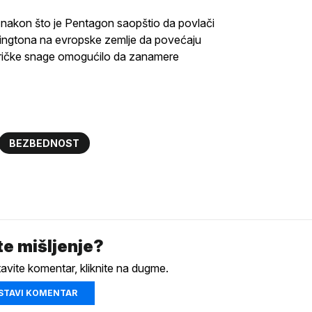
 nakon što je Pentagon saopštio da povlači
šingtona na evropske zemlje da povećaju
meričke snage omogućilo da zanamere
BEZBEDNOST
e mišljenje?
tavite komentar, kliknite na dugme.
STAVI KOMENTAR