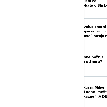
Senat između optužbi za
antisemitizam i debate o Blis
istoku
PLANETA
Kosmički ples: Revolucionarni
snimci otkrivaju tajnu solarnih 
koje mogu da "ugase" struju 
Zemlji
FOKUS
Gaza u senci svetske pažnje:
Koliko smo daleko od mira?
PLANETA
Biblijske scene u Rusiji: Milioni
skakavaca prekrili nebo, mešt
strahu od "božje kazne" (VID