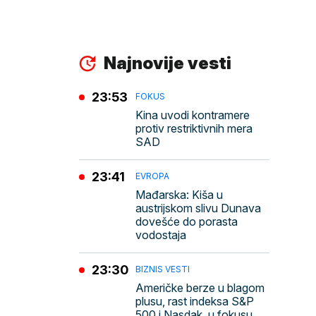
Najnovije vesti
23:53
FOKUS
Kina uvodi kontramere
protiv restriktivnih mera
SAD
23:41
EVROPA
Mađarska: Kiša u
austrijskom slivu Dunava
dovešće do porasta
vodostaja
23:30
BIZNIS VESTI
Američke berze u blagom
plusu, rast indeksa S&P
500 i Nasdak, u fokusu