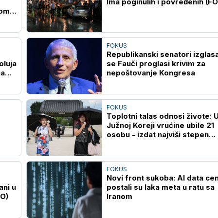
Ima poginulih i povređenih (F
kom
FOKUS
Republikanski senatori izglasa
oluja
se Fauči proglasi krivim za
na
nepoštovanje Kongresa
FOKUS
Toplotni talas odnosi živote: 
Južnoj Koreji vrućine ubile 21
osobu - izdat najviši stepen
upozorenja
FOKUS
Novi front sukoba: AI data cen
ani u
postali su laka meta u ratu sa
EO)
Iranom