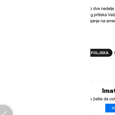
Odluka o povlačenju trupa donete su samo dve nedelje
5.000 vojnika iz Nemačke, zbog sve većeg pritiska Va
izdatke za odbranu i optužbi da im je oslanjanje na a
sopstvene vojske.
Više o...
PENTAGON
AMERIČKE TRUPE
POLJSKA
Komentari (
0
)
Imat
Ukoliko želite da os
O