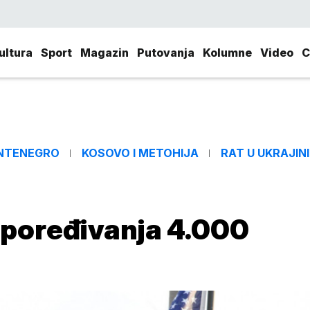
ultura
Sport
Magazin
Putovanja
Kolumne
Video
C
NTENEGRO
KOSOVO I METOHIJA
RAT U UKRAJINI
spoređivanja 4.000