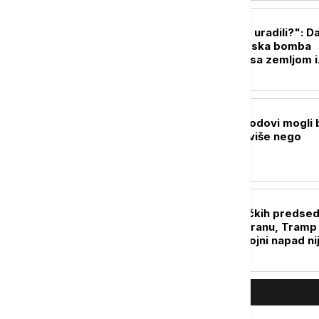
FOKUS
"Bože, šta smo to uradili?": D
kada je prva atomska bomba
sravnila Hirošimu sa zemljom i
zauvek promenila svet
FOKUS
Trampovi vojni brodovi mogli 
koštaju 50 odsto više nego
planirano
FOKUS
Generacije američkih predsed
"lomile zube" na Iranu, Tramp
poslednji: Zašto vojni napad ni
doneo željenu promenu?