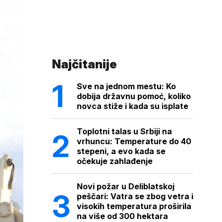
Najčitanije
Sve na jednom mestu: Ko
dobija državnu pomoć, koliko
novca stiže i kada su isplate
Toplotni talas u Srbiji na
vrhuncu: Temperature do 40
stepeni, a evo kada se
očekuje zahlađenje
Novi požar u Deliblatskoj
peščari: Vatra se zbog vetra i
visokih temperatura proširila
na više od 300 hektara