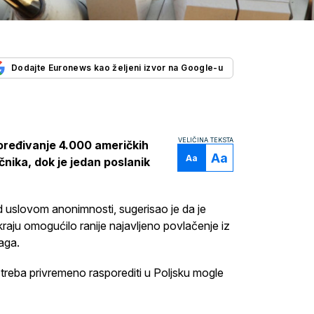
Dodajte Euronews kao željeni izvor na Google-u
VELIČINA TEKSTA
oređivanje 4.000 američkih
Aa
Aa
čnika, dok je jedan poslanik
d uslovom anonimnosti, sugerisao je da je
raju omogućilo ranije najavljeno povlačenje iz
aga.
 treba privremeno rasporediti u Poljsku mogle