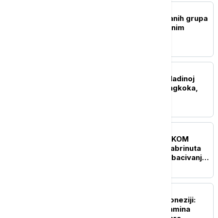
PLANETA
Šest pripadnika naoružanih grupa
ubijeno u Kolumbiji u vojnim
operacijama
PLANETA
Bivši poslanik pucao u vladinoj
kancelariji na obodu Bangkoka,
uhapšen nakon napada
FOKUS
UŽIVO
KRIZA NA BLISKOM
ISTOKU Bela kuća nije zabrinuta
zbog Netanjahuovog odbacivanja
plana za Gazu
FOKUS
Rekordna zaplena u Indoneziji:
Pronađeno 1,3 tone ketamina