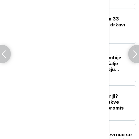
FOKUS
Nigerijska vojska spasila 33
osobe otete u saveznoj državi
Zamfara
FOKUS
Požari u Britanskoj Kolumbiji:
Savezna vlada Kanade šalje
pomoć i skloništa za svoju
provinciju
FOKUS
Ostaju li ruske baze u Siriji?
Dogovor Damaska i Moskve
trebalo bi da nađe kompromis
FOKUS
Tragedija u Njujorku: Prevrnuo se