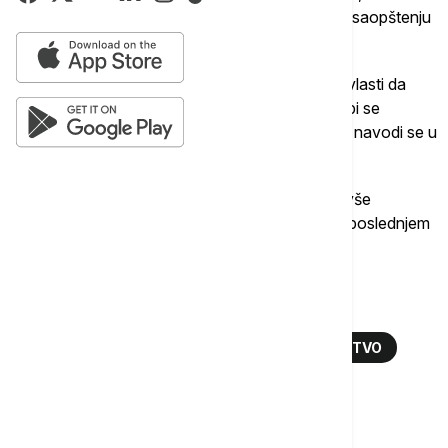
nadbiskupa Osorija Sitore Afonsa", navodi se u saopštenju
Vatikana.
Delegacija Evropske unije u Maputu pozvala je vlasti da
sprovedu temeljnu i transparentnu istragu kako bi se
odgovorni bez odlaganja izveli pred lice pravde, navodi se u
saopštenju.
Približno 27 odsto stanovništva Mozambika, bivše
portugalske kolonije, bili su katolici, navodi se u poslednjem
popisu iz 2017. godine.
Više o...
MOZAMBIK
KATOLIČKI BISKUP
UBISTVO
VATIKAN
TOP TAGOVI