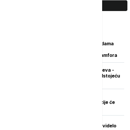
PRIKAŽI JOŠ
Najčitanije
Važan svedok antičke istorije: U vodama
Sicijlije otkriveni ostaci potonulog
starorimskog broda sa 100 vinskih amfora
Sad je pravo vreme za nabavku ogreva -
koliko koštaju drva i pelet pred predstojeću
grejnu sezonu
Dobre vesti za najstarije građane:
Povećanje penzija ove godine, penzije će
pratiti rast plata
Stvorena nova boja koju je do sada videlo