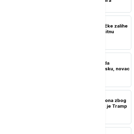
vrednog 116 miliona dolara
FOKUS
Rat u Iranu prazni američke zalihe
raketa: Pentagon traži hitnu
reakciju
FOKUS
El-Sajed: SAD ne treba da
finansiraju izraelsku vojsku, novac
usmeriti na građane
FOKUS
NORAD presreo dva aviona zbog
kršenja ograničenja dok je Tramp
igrao golf u Nju Dersiju
FOKUS