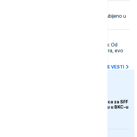
10:16
PLANETA
Šest pripadnika naoružanih grupa ubijeno u
Kolumbiji u vojnim operacijama
10:07
EVROPA
Upozorenje za turiste na Halkidikiju: Od
danas važi zabrana, kazna 300 evra, evo
na šta morate da pazite
SVE NAJNOVIJE VESTI
euronews.ba
KULTURA
Počela prodaja ulaznica za SFF
u glavnom Box Officeu u BKC-u