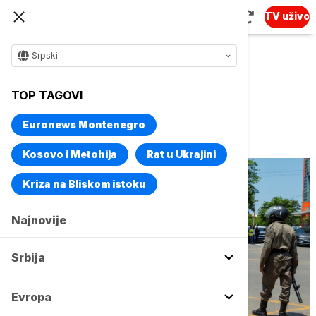
TV uživo
Srpski
Naslovna
Svet
Fokus
TOP TAGOVI
Ubijen katolički biskup u
Euronews Montenegro
Mozambiku
Kosovo i Metohija
Rat u Ukrajini
Kriza na Bliskom istoku
Najnovije
Srbija
Evropa