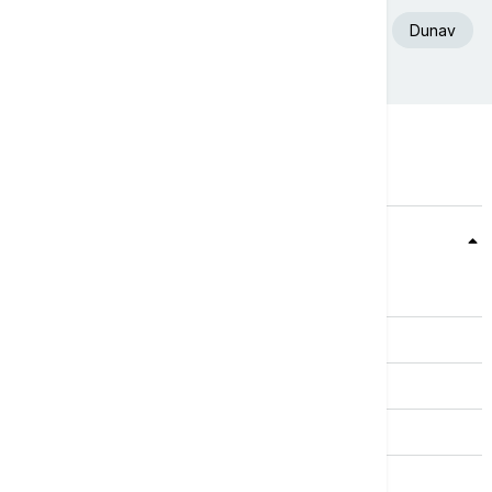
Euronews Srbija
Srbija
Ukrajina
Dunav
Teme
Srbija
Evropa
Svet
Biznis
Kultura
Sport
Magazin
Putovanja
Kolumne
Video