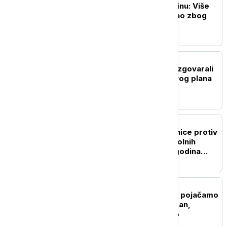
Tajfun Delfin pogodio Kinu: Više
od milion ljudi evakuisano zbog
snažnih vetrova
FOKUS
Egipat i Odbor za mir razgovarali
o sprovođenju Trampovog plana
za Gazu
FOKUS
Senegal podigao optužnice protiv
71 muškarca zbog istopolnih
odnosa, preti im do 10 godina
zatvora
FOKUS
Tramp: Spremni smo da pojačamo
ekonomski pritisak na Iran,
polovično pregovaramo