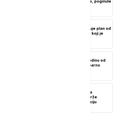
čamac kod Kipa slobode, poginule
žena i beba
FOKUS
Netanjahu: Izrael odbacuje plan od
15 tačaka za Pojas Gaze koji je
predložio Tramp
FOKUS
Nagasaki obeležio 81 godinu od
atomske bombe: "Nuklearno
oružje je apsolutno zlo"
PLANETA
Pentagon vrši pritisak na
odbrambene firme da brže
proizvode oružje i municiju