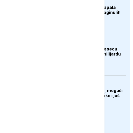
AKTUELNO
Ukrajina dronovima napala
Rusiju, najmanje 12 poginulih
KULTURA
"Odiseja" u prvom mjesecu
emitovanja zaradila milijardu
dolara
FOKUS
Crveni alarm u Grčkoj, mogući
požari na području Atike i još
šest oblasti
AKTUELNO
Autonomni voz bez