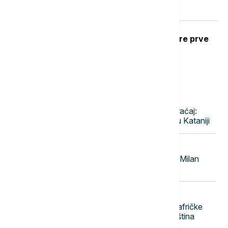
samo sedmoro ljudi
Ubod stršljena: Kako reagovati i mere prve
pomoći
Najnovije vesti
10:34
EVROPA
Erupcija Etne poremetila aviosaobraćaj:
Obustavljeni dolasci na aerodrom u Kataniji
10:28
AKTUELNO IZ KULTURE
Upoznajte superfinaliste nagrade "Milan
Mladenović"
10:25
AGROBIZNIS
U Srbiji 36.101 svinja uginula zbog afričke
kuge, virus zabeležen u sedam opština