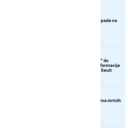
euronews.ba
AKTUELNO
Izrael izveo zračne napade na
Liban, ima poginulih
AKTUELNO
Od "otvorene granice" do
teorija zavjere: Dezinformacije
koje su pratile krizu u Seuti
FOKUS
Pucnjava u Americi, ima mrtvih