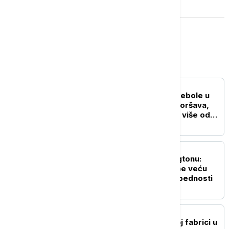
Svet
FOKUS
SZO: Najveća epidemija ebole u
istoriji DR Konga se pogoršava,
skoro 4.000 zaraženih i više od
1.700 umrlih
FOKUS
Rubio i Miliband u Vašingtonu:
Evropa mora da preuzme veću
ulogu u sopstvenoj bezbednosti
FOKUS
Zbog požara u hemijskoj fabrici u