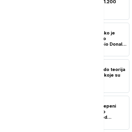
Kini evakuisano više od 1.200
stanovnika Kunminga
FOKUS
Istraga u Vašingtonu: Kako je
komercijalni avion prišao
helikopteru u kojem je bio Donald
Tramp
FOKUS
Od "otvorene granice" do teorija
zavere: Dezinformacije koje su
pratile krizu u Seuti
FOKUS
Zemljotres jačine 5,5 stepeni
Rihterove skale pogodio
Indoneziju, epicentar kod
Molučkih ostrva