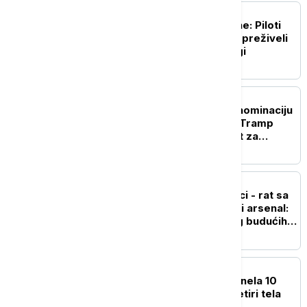
FOKUS
Pronađena posada cesne: Piloti
nestalog ruskog aviona preživeli
dva dana u sibirskoj tajgi
FOKUS
Abdul El-Sajed osvojio nominaciju
demokrata u Mičigenu, Tramp
tvrdi da je to dobra vest za
republikance
FOKUS
Panika u američkoj vojsci - rat sa
Iranom ispraznio raketni arsenal:
Vašington zabrinut zbog budućih
sukoba
PLANETA
Lavina na Broad Piku odnela 10
života: Pronađena još četiri tela
planinara