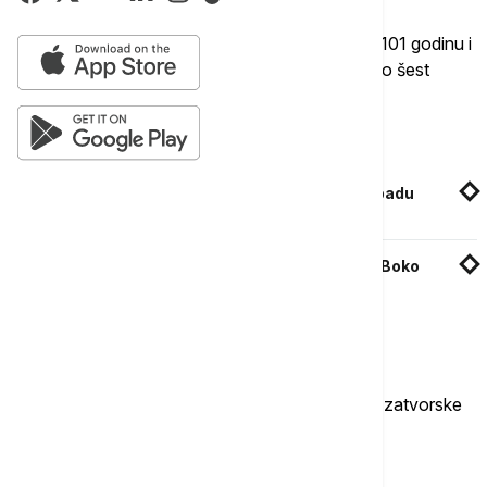
Petoro optuženih u ovom slučaju, svi državljani
Tadžikistana, osuđeni su po istim članovima na 101 godinu i
šest meseci zatvora, a dvojica su osuđena na po šest
godina.
Povezane vesti
Broj poginulih u eksploziji u džamiji u Islamabadu
porastao na 31, povređeno 169 osoba
Nigerijska vojska ubila visokog komandanta Boko
Harama u noćnoj operaciji
Trideset jedan optuženi je oslobođen.
Još dvojica optuženih su takođe dobila različite zatvorske
kazne.