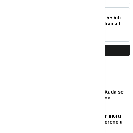
PLANETA
Tramp: Ormuski moreuz će biti
otvoren vrlo brzo, ili će Iran biti
snažno pogođen
PRIKAŽI JOŠ
Najčitanije
Počela sezona cvetanja ambrozije: Kada se
očekuje najveća koncentracija polena
Grčki "Goli otok": Ostrvo u Egejskom moru
sa mračnom prošlošću koje je pretvoreno u
utočište za retke životinje