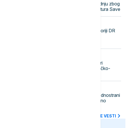
Nuklearka Krško smanjuje proizvodnju zbog
niskog vodostaja i visokih temperatura Save
23:29
FOKUS
SZO: Najveća epidemija ebole u istoriji DR
Konga se pogoršava, skoro 4.000
zaraženih i više od 1.700 umrlih
23:20
DRUŠTVO
Beograd dobija novu atrakciju: Stari
železnički most pretvara se u pešačko-
biciklistički most sa zelenilom
23:11
POLITIKA
Gradonačelnik Zubinog Potoka: Jednostrani
potezi i institucionalni pritisci dodatno
produbljuju nepoverenje
SVE NAJNOVIJE VESTI