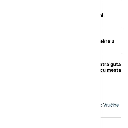
Beživotna tela izvučena iz Đetinje:
Pronađena na Gradskoj plaži u blizini
potonulog splava
Potresna ispovest Nevenke Dobrić:
Hrvatska vojska ubila mi je sina i svekra u
izbegličkoj koloni
Veliki požar na Novom Beogradu: Vatra guta
barake, pet vatrogasnih vozila na licu mesta
Najnovije vesti
23:47
EVROPA
Narandžasto upozorenje u Moskvi: Vrućine
će trajati do druge dekade avgusta
23:38
EVROPA