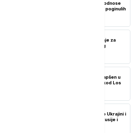
Monsunske kiše u Indiji odnose
nove žrtve: Najmanje 14 poginulih
od udara groma
PLANETA
SAD pooštrile upozorenje za
putovanja u Belgiju zbog
bezbednosnih rizika
PLANETA
Naoružani muškarac uhapšen u
Trampovom golf klubu kod Los
Anđelesa
PLANETA
Putin i Lula razgovarali o Ukrajini i
bilateralnim odnosima Rusije i
Brazila