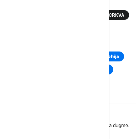
Više o...
TERORIZAM
ISTANBUL
KATOLIČKA CRKVA
PRESUDA
TOP TAGOVI
Euronews Montenegro
Kosovo i Metohija
Rat u Ukrajini
Kriza na Bliskom istoku
Komentari (
0
)
Imate mišljenje?
Ukoliko želite da ostavite komentar, kliknite na dugme.
OSTAVI KOMENTAR