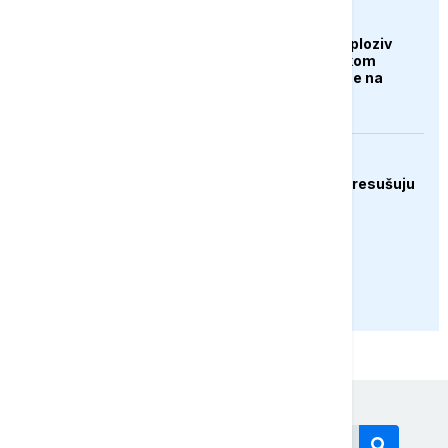
AKTUELNO
Dron koji je nosio eksploziv
pronađen na njemačkom
aerodromu, sumnja se na
Rusiju
EVROPA
Rijeke širom Evrope presušuju
PRIKAŽI JOŠ