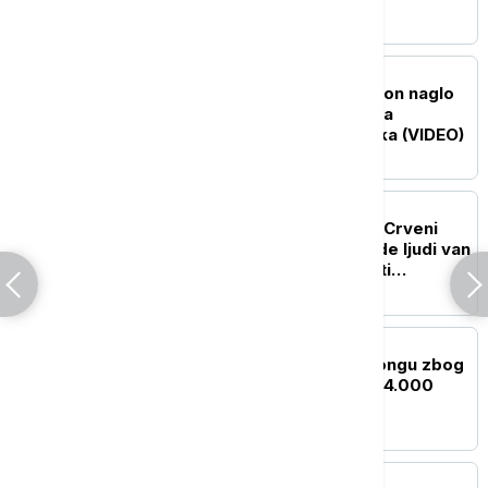
FOKUS
Drama iznad oblaka: Avion naglo
propao, u turbulencijama
povređeno čak 12 putnika (VIDEO)
PLANETA
Erupcija vulkana Fuego: Crveni
alarm u Gvatemali, hiljade ljudi van
svojih domova dok vlasti
upozoravaju na bujice
PLANETA
SZO pojačava pomoć Kongu zbog
epidemije ebole, skoro 4.000
zaraženih
PLANETA