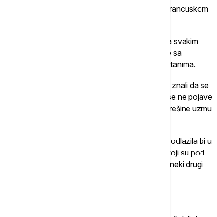
Srbija Ćincija Lozavio, doktorant geografije na francuskom
univerzitetu Panteon-Sorbona.
Naravno, pošto je bilo nemoguće razgovarati sa svakim
ponaosob, obično su starešine sela pregovarale sa
vlastima o visini svote koja će biti isplaćena meštanima.
Jedini problem je u tome što seljaci često nisu ni znali da se
vode razgovori o njihovoj budućnosti, sve dok se ne pojave
bageri i buldožeri. Dešavalo se ponekad i da starešine uzmu
sav novac za sebe, i onda pobegnu iz države.
Zemlja koja bi bila nacionalizovana ovim putem, odlazila bi u
ruke investicionih fondova ili građevinskih firmi koji su pod
kontrolom Komunističke partije, ili su joj bliski na neki drugi
način.
Drugačija strategija za zaradu