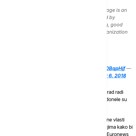
In urban planning and design, an urban village is an
urban development typically characterized by
medium-density housing, mixed use zoning, good
public transit and an emphasis on pedestrianization
and public space.
Urban village - Wikipedia
Image
#China
#CITY
pic.twitter.com/Fcq0BqpHjf
—
Leon Kioko (@leonkaindikioko)
November 6, 2018
Kada je došlo vreme da se na tom mestu pravi grad radi
ekonomskog prosperiteta Kine, tamošnje vlasti donele su
odluku da nacionalizuju zemljište.
"Pod izgovorom modernog razvoja grada, lokalne vlasti
preuzimaju kontrolu nad ovim neurednim područjima kako bi
ih 'obnovile' i vratile njihovu vrednost", kaže za Euronews