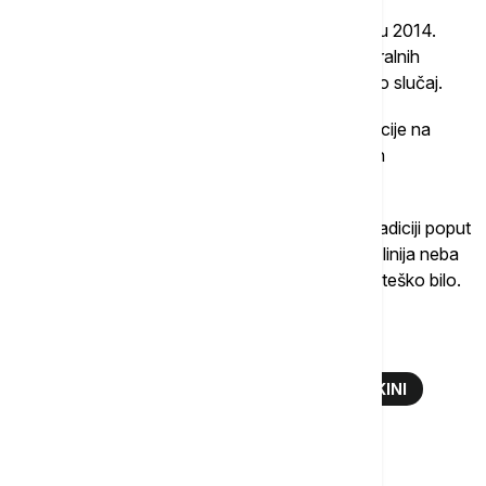
Sistem hukau registracije ušao je u treću reformu 2014.
godine. Stvari i dalje nisu idealne, ali su ljudi iz ruralnih
hukaua dobili veća prava nego što je to ranije bio slučaj.
Nada za bolje sutra, izgleda, postoji. Demonstracije na
ulicama protiv rušenja domova u korist sumnjivih
građevinskih investitora, sve su ređe.
U društvima koja su tako velika i ukorenjena u tradiciji poput
kineskog, promene su spore, i ponekad je tanka linija neba
sve što ljudima drži glavu iznad vode, ma koliko teško bilo.
Više o...
KINA
URBANA SELA
IZGRADNJA U KINI
ŠENŽEN
GVANGŽU