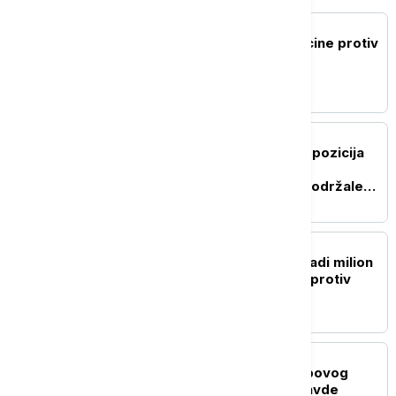
PLANETA
Najavljena primena vakcine protiv
ebole usled širenja soja
Bundibugjo
PLANETA
Venecuelanska vlada i opozicija
započele razgovore iza
zatvorenih vrata, SAD podržale
dijalog
PLANETA
Singapur planira da posadi milion
stabala drveća, u borbi protiv
toplotnih talasa
FOKUS
Potvrda u Senatu Trampovog
kandidat za ministra pravde