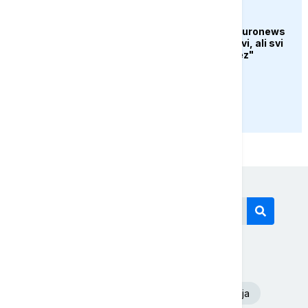
AKTUELNO
Christian Eccher za Euronews
iz Zaporožja: "Grad živi, ali svi
čekaju novi ruski potez"
PRIKAŽI JOŠ
Današnji tagovi
Euronews Srbija
Dunav
Oluja