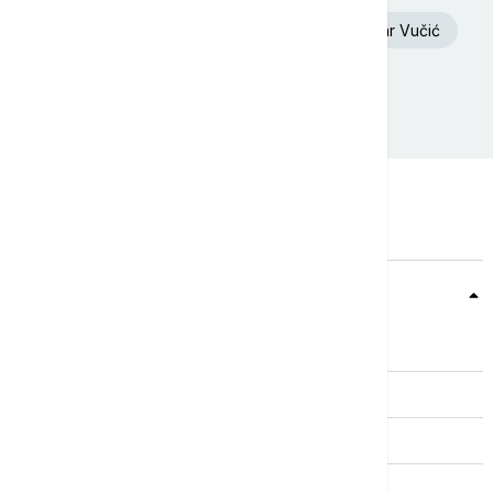
Toplotni talas
Ukrajina
Aleksandar Vučić
Požar
Volodimir Zelenski
Teme
Srbija
Evropa
Svet
Biznis
Kultura
Sport
Magazin
Putovanja