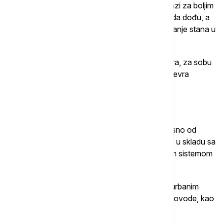
Oni dolaze iz raznih ruralnih delova Kine, u potrazi za boljim
životom. Rade bilo koje poslove do kojih mogu da dođu, a
čak ni tako nemaju dovoljno novca za iznajmljivanje stana u
gradu.
Dešava se tako da ljudi koji nemaju drugog izbora, za sobu
od nekoliko metara kvadratnih plaćaju 50 ili 100 evra
mesečno.
Loši uslovi za život
"Budući da je upravljanje urbanim selima nezavisno od
gradskih vlasti, mnoge zgrade i ulice u njima nisu u skladu sa
osnovnim bezbednosnim standardima utvrđenim sistemom
urbanog planiranja", naglašava Lozavio.
Dodaje i da je kvalitet života prilično loš u ovim urbanim
selima, a to uključuje i nedovoljno kvalitetne cevovode, kao
i gasne instalacije.