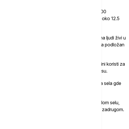
Kineski grad Šenžen je 1980. godine proglašen
"ekonomskom zonom", i tada je imao oko 60.000
stanovnika. Danas, u ovom gradu zvanično živi oko 12.5
miliona ljudi, ali tačan broj nije poznat.
Prema nekim procenama, između tri i četiri miliona ljudi živi u
urbanim selima oko Šenžena, ali taj broj je veoma podložan
promeni, jer oni nigde nisu upisani.
Deo su "plutajuće populacije", izraza koji se u Kini koristi za
stanovništvo koje ne postoji na zvaničnom popisu.
Nekada su, na mestu velikih gradova, bila obična sela gde
su ljudi živeli od poljoprivrede.
Vlasništvo nad samim zemljištem pripadalo je celom selu,
odnosno onome što bi se u Srbiji moglo nazvati zadrugom.
urban village