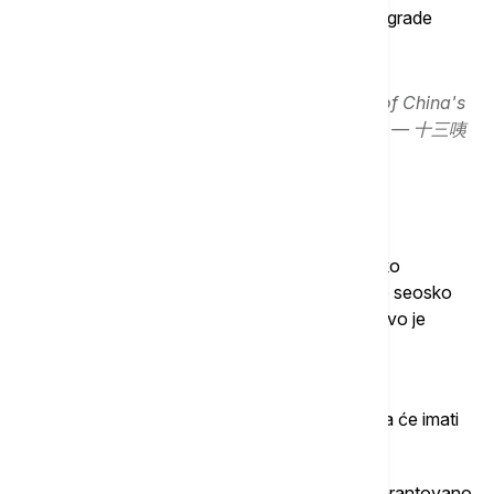
Svetla tamo ostaju uključena i tokom dana, jer zgrade
blokiraju Sunčeve zrake gotovo potpuno.
城中村 Urban villages The characteristics of China's
big cities😐
pic.twitter.com/AnX0ZsgXRn
— 十三咦
(@lucky13by)
September 13, 2017
Poreklo određuje budućnost
Zakonom iz 1958. godine uređeno je da se svako
domaćinstvo u Kini registruje prema tome da li je seosko
(ruralno) ili gradsko (urbano) - kineski izraz za ovo je
"hukau".
Ukoliko neki državljanin Kine potiče iz ruralnog
domaćinstva, rođenjem mu je zagarantovano da će imati
parče zemlje da ga obrađuje i od njega živi.
Za one koji dolaze iz gradskih domaćinstava, garantovano