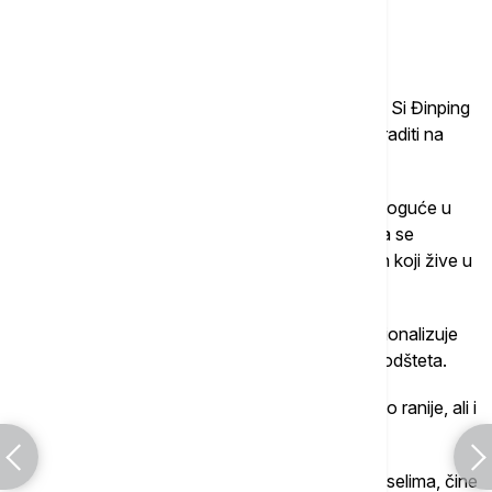
Lozavio.
Stvari idu nabolje
U poslednjih nekoliko godina, kineski predsednik Si Đinping
obećao je stanovništvu da će se mnogo toga uraditi na
poboljšanju životnih uslova u urbanim selima.
Svoje obećanje je ispunio, onoliko koliko je to moguće u
zemlji sa skoro milijardu i po stanovnika, od čega se
procenjuje da ima između 200 i 300 miliona onih koji žive u
urbanim selima.
Zgrade im se renoviraju, a tamo gde država nacionalizuje
zemljište, propisane su basnoslovne svote kao odšteta.
Isplata ovog novca se kontroliše malo bolje nego ranije, ali i
dalje, naravno, postoji zloupotreba.
Koliko-toliko poboljšani životni uslovi u urbanim selima, čine