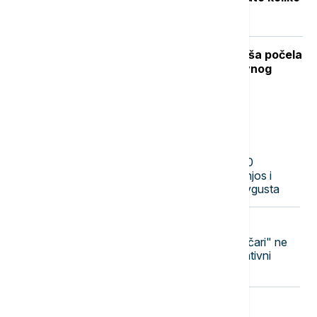
će koštati benzin i dizel
Stiže dugo očekivano osveženje: Kiša počela
da pada u Beogradu posle višednevnog
toplotnog talasa (VIDEO, FOTO)
Najnovije vesti
17:44
EVROPA
U Seutu prošle nedelje ušlo 70.000
migranata: Robles, Marlaska, Bolanjos i
Albares pred Kongresom krajem avgusta
17:38
REGION
Graorac: Memorijalni centar "Potočari" ne
treba da dobije poseban administrativni
status u Srpskoj
17:32
DRUŠTVO