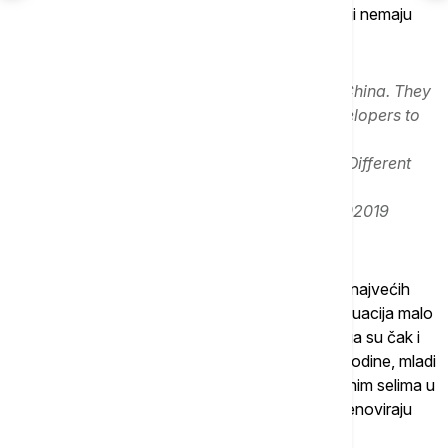
da ona postaju sve privlačnija mladim ljudima koji nemaju
novca za iznajmljivanje stana u gradu.
Urban villages are slums in megacities in China. They
exist because there are no real estate developers to
acquire and develop them. This is also an
embarrassment for the local government. Different
from other places, it looks ugly and dirty.
pic.twitter.com/vfWOqnD5rd
— johnny202019
(@johnny202019)
April 8, 2021
"Do pre 20 godina, bezbednost je bila jedan od najvećih
problema u urbanim selima. Čini se da je sada situacija malo
bolja. Neka urbana sela oko Šenžena i Gvangžua su čak i
renovirana. Prema našem istraživanju iz 2019. godine, mladi
ljudi odlučuju dobrovoljno da žive u takvim urbanim selima u
koja se uložilo nešto novca, a i oni ih dodatno renoviraju
iznutra", kaže Geng.