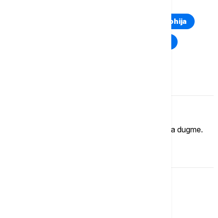
TOP TAGOVI
Euronews Montenegro
Kosovo i Metohija
Rat u Ukrajini
Kriza na Bliskom istoku
Komentari (
0
)
Imate mišljenje?
Ukoliko želite da ostavite komentar, kliknite na dugme.
OSTAVI KOMENTAR
Svet