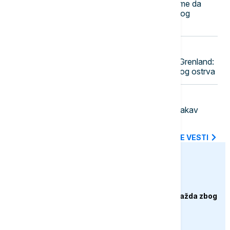
Krkobabić: Nijedno veće selo ne sme da
bude bez Dobrovoljnog vatrogasnog
društva
17:25
EVROPA
NATO šalje vojnike ove zemlje na Grenland:
Raste napetost oko strateški važnog ostrva
17:18
EVROPA
Baro: Francuska neće tolerisati nikakav
pokušaj stranog mešanja u izbore
SVE NAJNOVIJE VESTI
euronews.ba
DRUŠTVO
Protesti građana Goražda zbog
problema sa
vodosnabdijevanjem