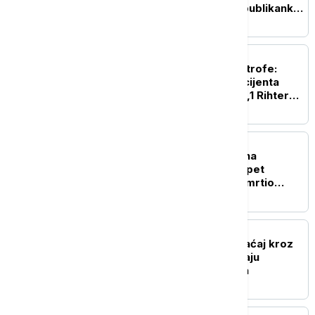
dovedena u pitanje: Republikanka
Murkovski okreće leđa Blanšu
PLANETA
Herojstvo u senci katastrofe:
Hirurzi telima branili pacijenta
tokom zemljotresa od 7,1 Rihtera
(VIDEO)
FOKUS
Detalji pucnjave u školi na
Tajlandu: Napadač ubio pet
nastavnika, pre toga usmrtio
svoju baku i deku (VIDEO)
FOKUS
Smanjen brodski saobraćaj kroz
Ormuski moreuz dok traju
pregovori Irana i Omana