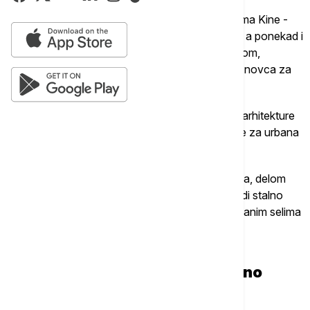
Na stotine miliona ljudi ovako živi u urbanim selima Kine -
naseljima koja su formirana oko velikih gradova, a ponekad i
u samom njihovom jezgru. Nastanjuju ih, uglavnom,
sezonski radnici ili studenti koji nemaju dovoljno novca za
stan u gradu.
Širan Geng je trenutno na doktorskim studijama arhitekture
na Viktorija univerzitetu u Melburnu, i stručnjak je za urbana
sela u Kini.
"Teško je proceniti koliko ljudi ukupno živi u njima, delom
zbog njihove veličine, a delom zbog toga što ljudi stalno
dolaze i odlaze. Pokretljivost stanovništva u urbanim selima
je velika", objašnjava Geng za Euronews Srbija.
Na pogrešnom mestu, u pogrešno
vreme