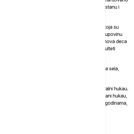
je radno mesto, pristup državnom obrazovanju, stanu i
penziji.
Problem je što ljudi koji potiču iz domaćinstava koja su
opredeljena da budu seoska, nemaju pravo na kupovinu
stana u gradu i državnu zdravstvenu negu, a njihova deca
mnogo teže upisuju srednje škole, dok su im fakulteti
gotovo misaona imenica.
Sezonski radnici koji uglavnom nastanjuju urbana sela,
mahom dolaze sa sela.
"Ljudi koji žive u urbanim selima obično imaju ruralni hukau.
Ne mogu da kupe stan u gradu, a da bi dobili urbani hukau,
moraju mnogo da se muče i to može da potraje godinama,
pa je i tada neizvesno", ističe Širan Geng.
Od "starosedelaca" do mladih
preduzetnika