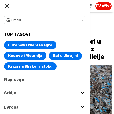
TV uživo
Srpski
Naslovna
Svet
Planeta
TOP TAGOVI
Nevidljivi ljudi Kine - buldožeri u
Euronews Montenegro
tami noći ruše stotine kuća uz
pretnje huligana i ćutanje policije
Kosovo i Metohija
Rat u Ukrajini
Kriza na Bliskom istoku
Najnovije
Srbija
Evropa