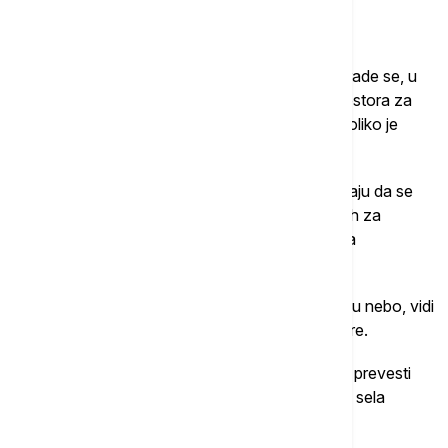
Linija neba
Kada se prave dodatni spratovi, između dve zgrade se, u
već uskim ulicama, obično ostavlja dovoljno prostora za
hitne slučajeve samo do visine od par metara, koliko je
neophodno.
Iznad toga, zgrade su gotovo spojene, u pokušaju da se
iskoristi što više prostora. Više metara kvadratnih za
iznajmljivanje, istovremeno znači i više novca za
stanodavce.
Kada se na ulici ovakvog urbanog sela pogleda u nebo, vidi
se procep kroz koji sunčeva svetlost jedva dopire.
Ovo se zove "ićijan tjen", što bi se grubo moglo prevesti
kao "linija neba", i za mnoge stanovnike urbanih sela
predstavlja jedini dodir sa spoljnim svetom.