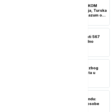
FOKUS
UŽIVO
KRIZA NA BLISKOM
ISTOKU Saudijska Arabija, Turska
i Pakistan potpisali sporazum o
kolektivnoj odbrani
FOKUS
Sud naložio Meti da uplati 567
miliona dolara za mentalno
zdravlje dece
FOKUS
Uhapšen bivši guverner zbog
slučaja nestalih studenata u
Meksiku
FOKUS
Pucnjava u školi na Tajlandu:
Ubijen nastavnik, četiri osobe
ranjene