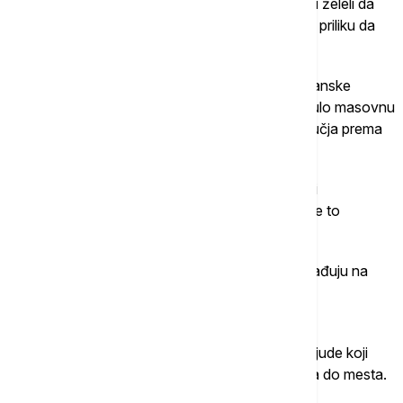
Iako im je obradiva zemlja oduzeta, ljudi koji nisu želeli da
napuštaju svoje domove ostajali su tu, ugrabivši priliku da
zarade za život na drugi način.
"Od 1978. godine, Kina je prošla tranziciju od planske
ekonomije do tržišno orijentisane, što je pokrenulo masovnu
unutrašnju mobilnost, uglavnom iz ruralnih područja prema
urbanim centrima", naglašava Lozavio.
Kuće i zgrade u kojima su ostali da žive, meštani
nadograđuju (naravno, bespravno), koliko god je to
moguće, a da temelji ne popuste.
Zatim, ono što bi trebalo da budu stanovi, pregrađuju na
sobice.
Njih iznajmljuju studentima ili sezonskim,
odnosno migrantskim radnicima, što je izraz za ljude koji
nemaju stalan dom i posao, već putuju od mesta do mesta.