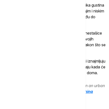
"Mada je za opštinske vlasti najveći problem velika gustina
naseljenosti u urbanim selima, porodice sa srednjim i niskim
primanjima koje tamo žive i dalje ne mogu da dođu do
pristojnih životnih uslova", ističe.
Nehigijenski uslovi po hodnicima zgrada i česte nestašice
vode predstavljaju opasnost po zdravlje, kako svojih
stanovnika, tako i onih mesta na koja ljudi odu nakon što se
odsele.
Još jedan problem sa kojim se suočavaju oni koji iznajmljuju
sobe u urbanim selima, jeste to što nikada ne znaju kada će
se pojaviti bageri i buldožeri, i kada će ostati bez doma.
A vendor waits for customers at a market in an urban
village under demolition in Zhengzhou,
#China
pic.twitter.com/hb3PzbxHlz
— Hans Solo
(@thandojo)
May 24, 2016