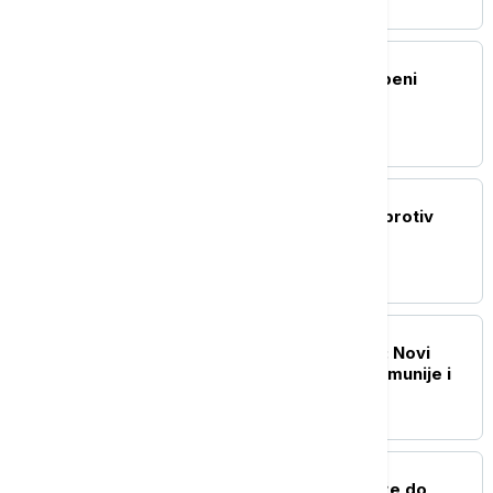
FOKUS
Zemljotres jačine 5 stepeni
pogodio Filipine
FOKUS
Kina uvodi kontramere protiv
restriktivnih mera SAD
FOKUS
NATO jača istočno krilo: Novi
sporazum Bugarske, Rumunije i
Španije
FOKUS
Snažan tajfun Delfin stiže do