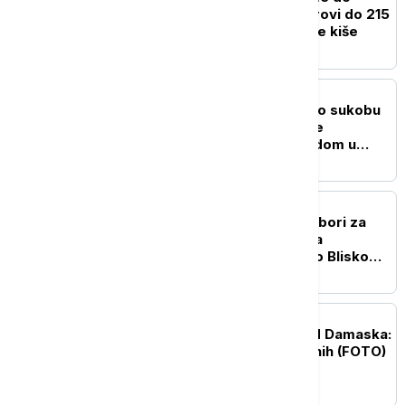
Japana: Očekuju se vetrovi do 215
kilometara na sat i obilne kiše
FOKUS
Tramp odbacio navode o sukobu
sa Hegsetom, tvrdi da je
zadovoljan njegovim radom u
Pentagonu
PLANETA
Kampanja u Mičigenu: Izbori za
Senat između optužbi za
antisemitizam i debate o Bliskom
istoku
PLANETA
Eksplozija autobusa kod Damaska:
Ima poginulih i povređenih (FOTO)