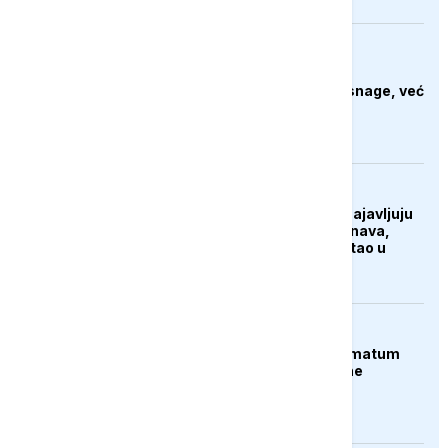
AKTUELNO
Bjelorusija zabranila
Euronews: "Ne izraz snage, već
priznanje straha"
AKTUELNO
Hidrolozi u Rumuniji najavljuju
blagi porast nivoa Dunava,
vodostaj rijeke porastao u
Mađarskoj
AKTUELNO
Španija postavila ultimatum
Italiji da ukine granične
kontrole