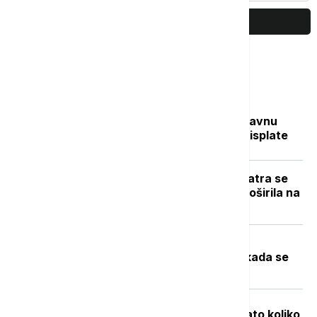
PRIKAŽI JOŠ
Najčitanije
Sve na jednom mestu: Ko dobija državnu
pomoć, koliko novca stiže i kada su isplate
Novi požar u Deliblatskoj peščari: Vatra se
zbog vetra i visokih temperatura proširila na
više od 300 hektara (VIDEO)
Toplotni talas u Srbiji na vrhuncu:
Temperature do 40 stepeni, a evo kada se
očekuje zahlađenje
Objavljene nove cene goriva: Poznato koliko