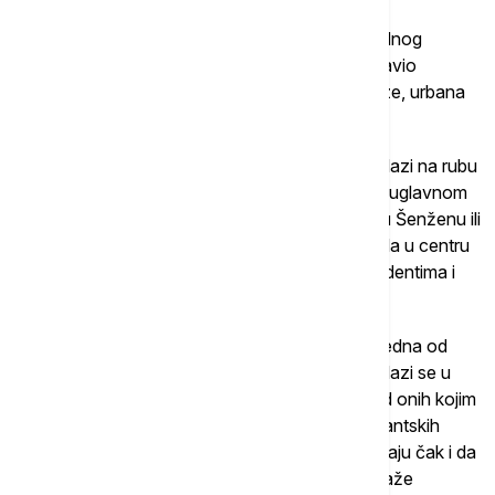
Mada je većina ljudi u urbanim selima zaista ruralnog
porekla, ipak to nije slučaj sa svima. Ćincija Lozavio
naglašava da, u zavisnosti od toga gde se nalaze, urbana
sela mogu imati različitu strukturu stanovništva.
"U Pekingu se većina preostalih urbanih sela nalazi na rubu
grada, iza četvrtog prstena. Stanovništvo ovde uglavnom
čine migranti iz ruralnih područja. Na jugu Kine, u Šenženu ili
Gvangžuu, još uvek postoji mnoštvo urbanih sela u centru
grada, pa se 'starosedeoci' žive zajedno sa studentima i
migrantskim radnicima", objašnjava.
Kada je u pitanju, na primer, Žuhai (uz Šenžen, jedna od
prvih ekonomskih zona), većina urbanih sela nalazi se u
prigradskim područjima, i tu su pomešani svi - od onih kojim
aje tu dom od kad znaju za sebe, do preko migrantskih
radnika, pa do mladih preduzetnika koji pokušavaju čak i da
otvaraju restorane i kafiće u ovim područjima, kaže