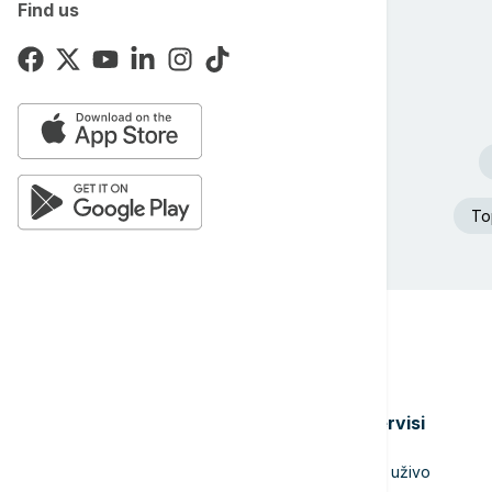
Find us
Top
Teme
Servisi
Srbija
TV uživo