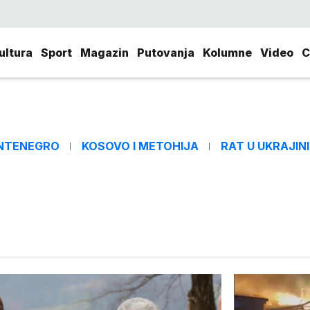
ultura
Sport
Magazin
Putovanja
Kolumne
Video
C
NTENEGRO
KOSOVO I METOHIJA
RAT U UKRAJINI