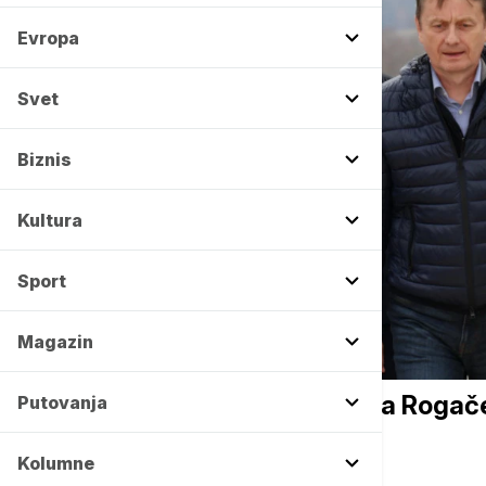
Evropa
Svet
Biznis
Kultura
Sport
Magazin
BIZNIS VESTI
Glišić: Susret sa meštanima Rogače
Putovanja
Kolumne