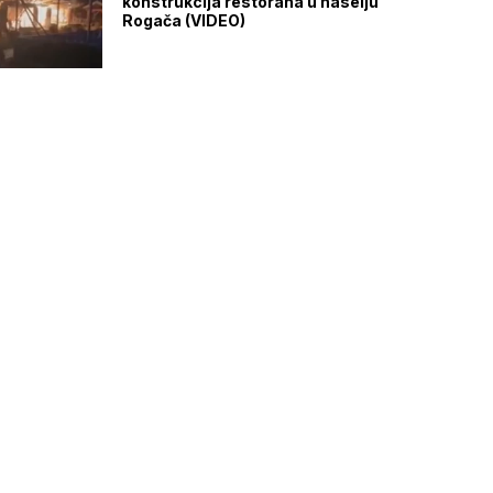
konstrukcija restorana u naselju
Rogača (VIDEO)