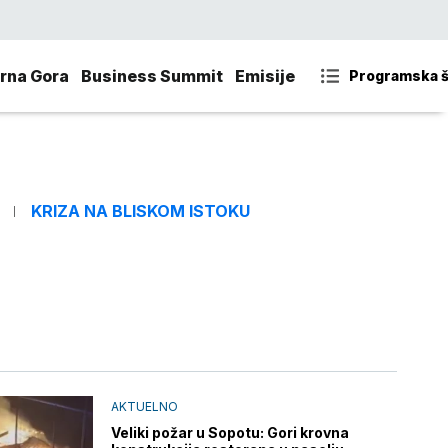
rna Gora
Business Summit
Emisije
Programska 
KRIZA NA BLISKOM ISTOKU
AKTUELNO
Veliki požar u Sopotu: Gori krovna