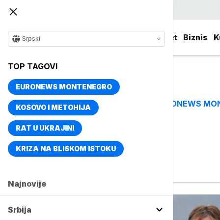
Srpski
Srbija
Evropa
Svet
Biznis
K
Srpski
TOP TAGOVI
EURONEWS MONTENEGRO
EURONEWS MO
TOP TAGOVI
KOSOVO I METOHIJA
RAT U UKRAJINI
Vise o temi
KRIZA NA BLISKOM ISTOKU
Rogača
Najnovije
Srbija