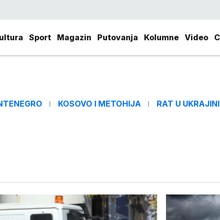
ultura
Sport
Magazin
Putovanja
Kolumne
Video
C
NTENEGRO
KOSOVO I METOHIJA
RAT U UKRAJINI