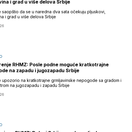
vina i grad u više delova Srbije
 saopštio da se u naredna dva sata očekuju pljuskovi,
na i grad u više delova Srbije
026
O
enje RHMZ: Posle podne moguće kratkotrajne
de na zapadu i jugozapadu Srbije
 upozorio na kratkotrajne grmljavinske nepogode sa gradom i
etrom na jugozapadu i zapadu Srbije
026
O