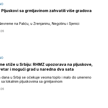
NO
Pljuskovi sa grmljavinom zahvatili više gradova
evreme na Paliću, u Zrenjaninu, Negotinu i Sjenici
026
NO
e stiže u Srbiju: RHMZ upozorava na pljuskove,
 vetar i mogući grad u naredna dva sata
a dana u Srbiji se očekuje veoma toplo i malo do umereno
 sa lokalnim pljuskovima sa grmljavinom
026