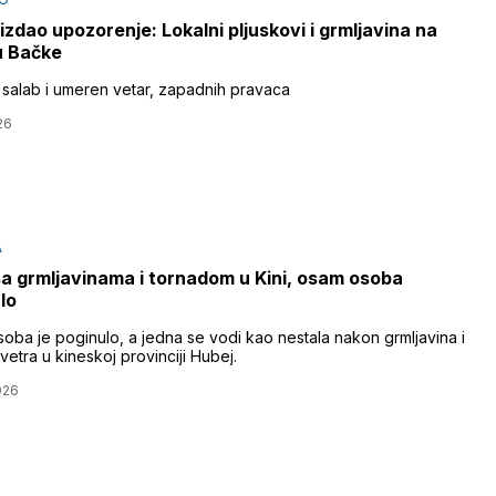
zdao upozorenje: Lokalni pljuskovi i grmljavina na
u Bačke
salab i umeren vetar, zapadnih pravaca
26
A
sa grmljavinama i tornadom u Kini, osam osoba
lo
oba je poginulo, a jedna se vodi kao nestala nakon grmljavina i
vetra u kineskoj provinciji Hubej.
026