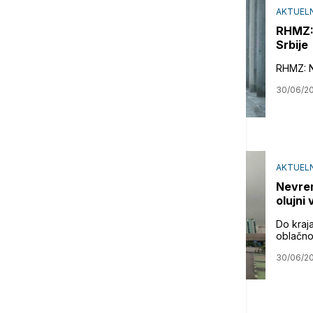
AKTUEL
RHMZ: 
Srbije
RHMZ: N
30/06/2
AKTUEL
Nevrem
olujni
Do kraj
oblačno
30/06/2