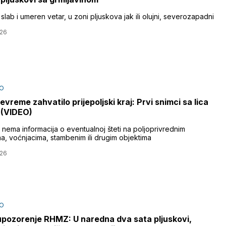
lab i umeren vetar, u zoni pljuskova jak ili olujni, severozapadni
026
O
evreme zahvatilo prijepoljski kraj: Prvi snimci sa lica
 (VIDEO)
 nema informacija o eventualnoj šteti na poljoprivrednim
ma, voćnjacima, stambenim ili drugim objektima
026
O
pozorenje RHMZ: U naredna dva sata pljuskovi,