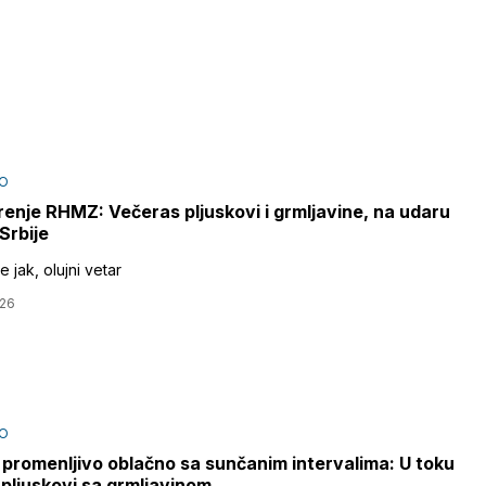
O
enje RHMZ: Večeras pljuskovi i grmljavine, na udaru
Srbije
 jak, olujni vetar
026
O
promenljivo oblačno sa sunčanim intervalima: U toku
 pljuskovi sa grmljavinom