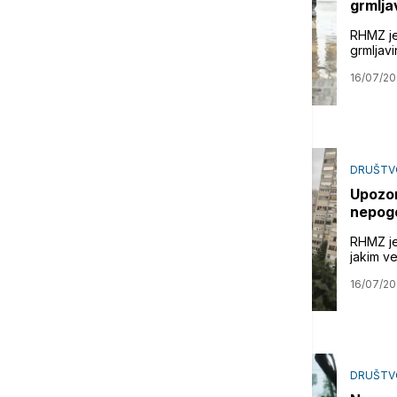
grmlja
RHMZ je
grmljavi
16/07/2
DRUŠTV
Upozor
nepogo
RHMZ je
jakim v
16/07/2
DRUŠTV