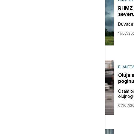
RHMZ i
sever
Duvaće 
11/07/20
PLANET
Oluje 
poginu
Osam os
olujnog 
07/07/2