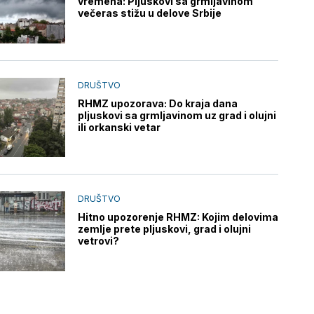
vremena: Pljuskovi sa grmljavinom
večeras stižu u delove Srbije
DRUŠTVO
RHMZ upozorava: Do kraja dana
pljuskovi sa grmljavinom uz grad i olujni
ili orkanski vetar
DRUŠTVO
Hitno upozorenje RHMZ: Kojim delovima
zemlje prete pljuskovi, grad i olujni
vetrovi?