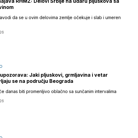
ajava RHMZ: Delovi Srbije na udaru pljuskova sa
vinom
vodi da se u ovim delovima zemlje očekuje i slab i umeren
26
O
pozorava: Jaki pljuskovi, grmljavina i vetar
ljaju se na području Beograda
 će danas biti promenljivo oblačno sa sunčanim intervalima
26
O