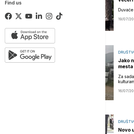
Find us
Duvaće s
19/07/2
DRUŠTV
Jako n
mesta
Za sada
kultura
16/07/2
DRUŠTV
Novo u