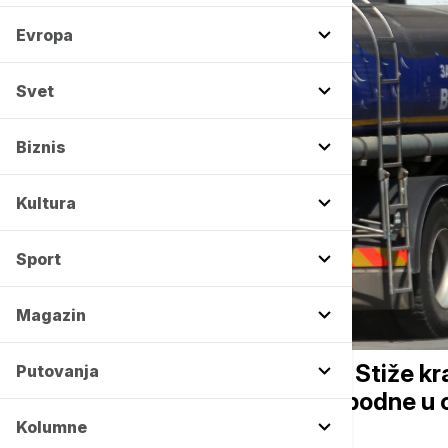
Evropa
Svet
Biznis
Kultura
Sport
Magazin
DRUŠTVO
Tropske vrućine još danas: Stiže kra
Putovanja
sa grmljavinom mogući popodne u o
Kolumne