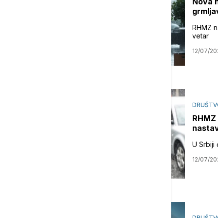
Nova n
grmlja
RHMZ na
vetar
12/07/20
DRUŠTV
RHMZ u
nastav
U Srbiji
12/07/20
DRUŠTV