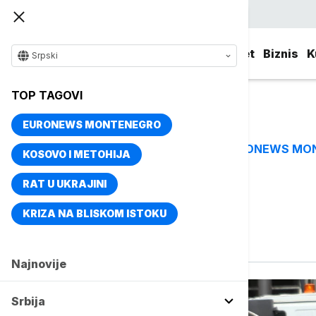
Srpski
Srbija
Evropa
Svet
Biznis
K
Srpski
TOP TAGOVI
EURONEWS MONTENEGRO
EURONEWS MO
TOP TAGOVI
KOSOVO I METOHIJA
RAT U UKRAJINI
Vise o temi
KRIZA NA BLISKOM ISTOKU
Grmljavina
Najnovije
Srbija