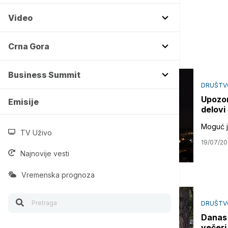
Video
Crna Gora
Business Summit
DRUŠTV
Upozor
Emisije
delovi 
Moguć je
TV Uživo
19/07/2
Najnovije vesti
Vremenska prognoza
DRUŠTV
Danas 
večeri