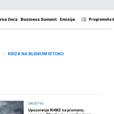
rna Gora
Business Summit
Emisije
Programska 
KRIZA NA BLISKOM ISTOKU
DRUŠTVO
Upozorenje RHMZ na promenu