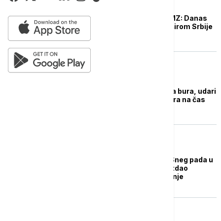
DRUŠTVO
Hitno upozorenje RHMZ: Danas
pljuskovi i nepogode širom Srbije
REGION
Trebinje zahvatila jaka bura, udari
vetra i do 40 kilometara na čas
DRUŠTVO
Zimski talas u Srbiji: Sneg pada u
više gradova, RHMZ izdao
narandžasto upozorenje
EVROPA