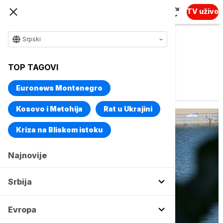
TV uživo
Srpski
TOP TAGOVI
Vise o temi
Meteoalarm
Euronews Montenegro
Kosovo i Metohija
Rat u Ukrajini
Kriza na Bliskom istoku
Najnovije
Srbija
Evropa