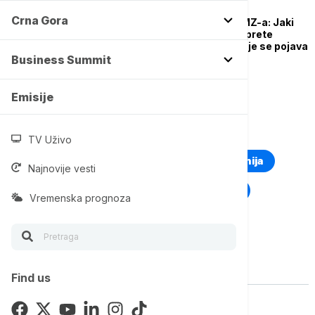
DRUŠTVO
Crna Gora
Hitno upozorenje RHMZ-a: Jaki
pljuskovi i grmljavina prete
zapadnoj Srbiji, očekuje se pojava
grada i jak olujni vetar
Business Summit
Emisije
TOP TAGOVI
TV Uživo
Euronews Montenegro
Kosovo i Metohija
Najnovije vesti
Rat u Ukrajini
Kriza na Bliskom istoku
Vremenska prognoza
Vise o temi
Find us