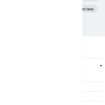
Aleksandar Vučić
Ukrajina
Toplotni talas
Požar
Beograd
Teme
Srbija
Evropa
Svet
Biznis
Kultura
Sport