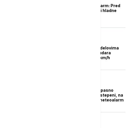
Na snazi žuti meteoalarm: Pred
nama sunčani dani, ali hladne
noći
REGION
Crveni meteoalarm u delovima
Hrvatske zbog bure i udara
vetrova jačine do 185 km/h
DRUŠTVO
RHMZ upozorava na opasno
vreme: Danas i do 40 stepeni, na
snazi je narandžasti meteoalarm
DRUŠTVO