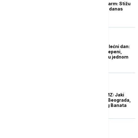
Na snazi žuti meteoalarm: Stižu
pljuskovi i grmljavina, danas
nigde bez kišobrana
DRUŠTVO
Još jedan savršen prolećni dan:
Temperatura do 27 stepeni,
meteoalarm na snazi u jednom
delu Srbije
DRUŠTVO
Hitno upozorenje RHMZ: Jaki
pljuskovi na području Beograda,
Novog Sada i srednjeg Banata
DRUŠTVO
Na snazi narandžasti