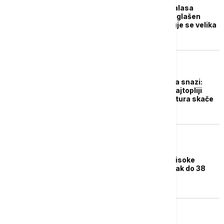
Francuska na udaru talasa
hladnog vremena: Proglašen
stepen uzbune, očekuje se velika
količina snega
DRUŠTVO
Crveni meteo alarm na snazi:
RHMZ objavio koji je najtopliji
grad u Srbiji, temperatura skače
do 40 stepeni
AKTUELNO
RHMZ upozorava na visoke
temperature, u četvrtak do 38
stepeni Celzijusa
DRUŠTVO