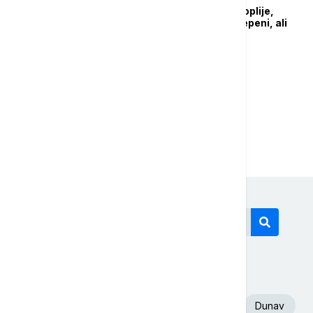
meteoalarm: Danas toplije,
temperature do 19 stepeni, ali
očekuje se i jak vetar
1
2
Današnji tagovi
Euronews Srbija
Volodimir Zelenski
Dunav