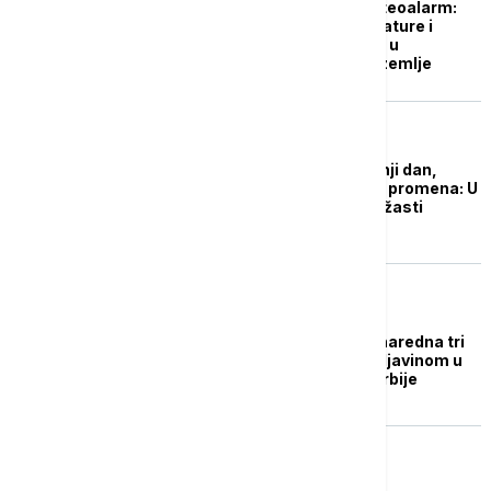
Žuti i narandžasti meteoalarm:
Danas visoke temperature i
vremenske nepogode u
određenim delovima zemlje
DRUŠTVO
Pred nama je vreo letnji dan,
noćas stiže drastična promena: U
Srbiji na snazi narandžasti
meteoalarm
DRUŠTVO
Upozorenje RHMZ: U naredna tri
sata pljuskovi sa grmljavinom u
pojedinim delovima Srbije
DRUŠTVO