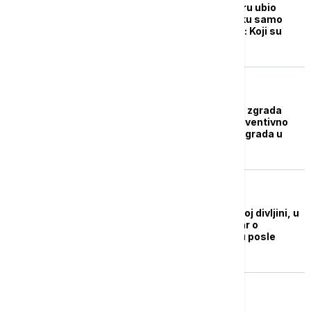
Zemljotres u Mjanmaru ubio
2.000 ljudi, u Bangkoku samo
jedan neboder srušen: Koji su
razlozi za to?
FOKUS
Pukotine na skoro 170 zgrada
zbog zemljotresa: Preventivno
evakuisano nekoliko zgrada u
Bangkoku
FOKUS
"Trenutno smo u velikoj divljini, u
džingli": Srpski novinar o
atmosferi na Tajlandu posle
zemljotresa
FOKUS