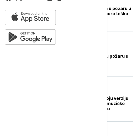
FOKUS
Najmanje 27 poginulih u požaru u
baru u Bangkoku, osmoro teško
povređeno
PLANETA
Najmanje 7 poginulih u požaru u
Bangkoku (FOTO)
AKTUELNO IZ KULTURE
Da li će Azija dobiti svoju verziju
Evrovizije: Najavljeno muzičko
takmičenje u Bangkoku