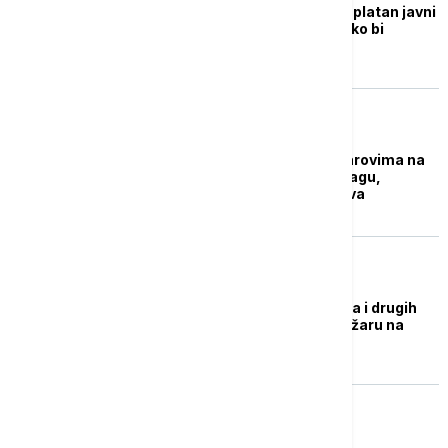
Tajland omogućio besplatan javni
prevoz u Bangkoku kako bi
smanjio zagađenje
PLANETA
Zakon o istopolnim parovima na
Tajlandu stupio na snagu,
venčano stotine parova
ŽIVOT
Oko hiljadu pasa, zmija i drugih
životinja izgorelo u požaru na
pijaci u Bangkoku
FOKUS