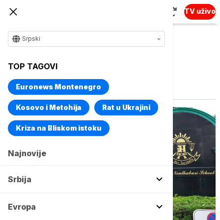
TV uživo
Srpski
TOP TAGOVI
Vise o temi
Bangkok
Euronews Montenegro
Kosovo i Metohija
Rat u Ukrajini
Kriza na Bliskom istoku
Najnovije
Srbija
Evropa