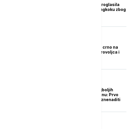
Premijerka Tajlanda proglasila
vanredno stanje u Bangkoku zbog
zemljotresa
FOKUS
Pobunjenici obučeni u crno na
Tajlandu ubili dva dobrovoljca i
ranili 11 osoba
ŽIVOT
Objavljena lista 50 najboljih
gradova za 2025. godinu: Prvo
mesto će vas možda iznenaditi
PLANETA