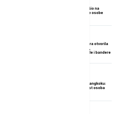
FOKUS
Još jedan kran se srušio na
Tajlandu, poginule dve osobe
PLANETA
Rupa duboka 50 metara otvorila
se u centru Bangkoka,
"progutala" automobile i bandere
PLANETA
Pucnjava na pijaci u Bangkoku:
Poginulo najmanje šest osoba
FOKUS