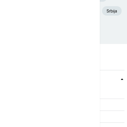
Aleksandar Vučić
Požar
Dunav
Srbija
Ukrajina
Beograd
Teme
Srbija
Evropa
Svet
Biznis
Kultura
Sport