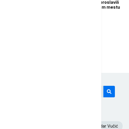
Brat i sestra blizanci proslavili
stoti rođendan u malom mestu
pored Firence
...
1
2
4
Današnji tagovi
Volodimir Zelenski
Požar
Aleksandar Vučić