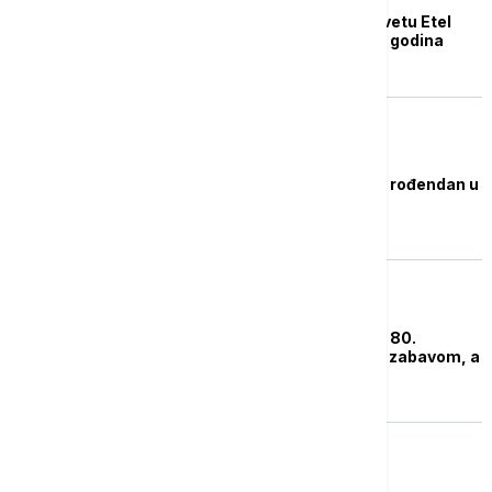
Najstarija osoba na svetu Etel
Kejterem napunila 116 godina
POZNATI
Madona proslavila 67. rođendan u
Toskani
POZNATI
Helen Miren povodom 80.
rođendana: Starim sa zabavom, a
ne graciozno
EVROPA