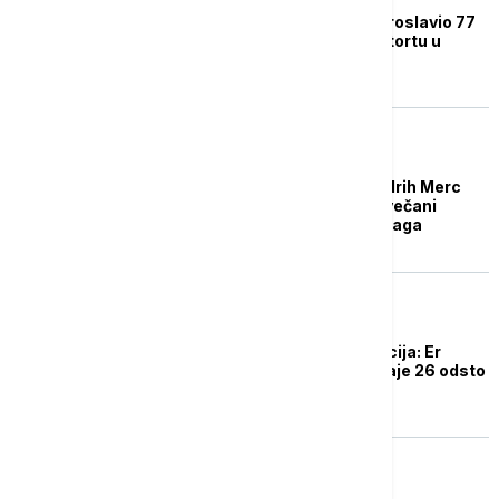
Britanski kralj Čarls proslavio 77
rođendan u Velsu, uz tortu u
obliku zamka
EVROPA
Nemački kancelar Fridrih Merc
slavi 70. rođendan, svečani
prijem u zgradi Rajhstaga
NOVOSTI
Za više od 50 destinacija: Er
Srbija danas i sutra daje 26 odsto
popusta na karte
DRUŠTVO