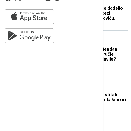
DRUŠTVO
Diplomacy&Commerce dodelio
nagrade ErSrbiji, princezi
Katarini, Dragu Jovanoviću...
DRUŠTVO
Novi Beograd slavi rođendan:
Kako je močvarno područje
postalo centar Jugoslavije?
(FOTO)
POLITIKA
Predsedniku Vučiću čestitali
rođendan i Matarela, Lukašenko i
Dendijas
POLITIKA