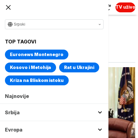
TV uživo
Srpski
TOP TAGOVI
Vise o temi
Rođendan
Euronews Montenegro
Kosovo i Metohija
Rat u Ukrajini
Kriza na Bliskom istoku
Najnovije
Srbija
Evropa