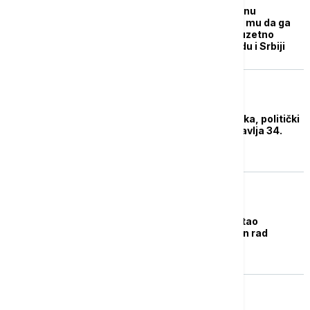
Vučić čestitao Erdoganu
rođendan: Rekao sam mu da ga
očekujem uskoro u izuzetno
važnoj poseti Beogradu i Srbiji
REGION
Dodik: Republika Srpska, politički
stabilna, u miru proslavlja 34.
rođendan
EVROPA
Putin Zaharovoj čestitao
rođendan, Peskov njen rad
nazvao "briljantanim"
EVROPA