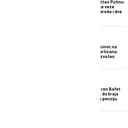
Patrijarh Porfirije čestitao Putinu
rođendan: Viševekovne veze
između dva bratska naroda i dve
sestrinske Crkve
FUDBAL
Rukovodstvo Zvezde sinoć na
proslavi rođendana Partizana:
Mrkela došao, Terzić izostao
BIZNIS VESTI
Američki investitor Voren Bafet
danas puni 95 godina, do kraja
godine ide u delimičnu penziju
FOKUS