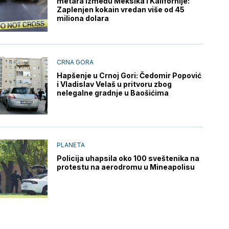
metara između Meksika i Kalifornije:
Zaplenjen kokain vredan više od 45
miliona dolara
CRNA GORA
Hapšenje u Crnoj Gori: Čedomir Popović
i Vladislav Velaš u pritvoru zbog
nelegalne gradnje u Baošićima
PLANETA
Policija uhapsila oko 100 sveštenika na
protestu na aerodromu u Mineapolisu