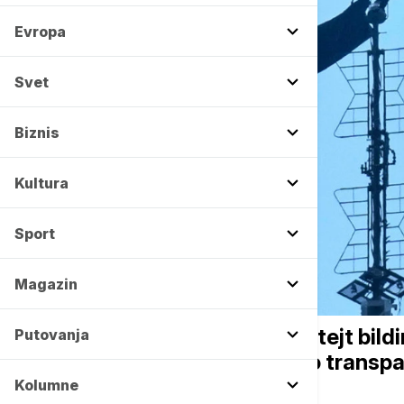
Evropa
Svet
Biznis
Kultura
Sport
Magazin
ŽIVOT
Ljubili se na vrhu Empajer stejt bildi
Putovanja
se popeo na antenu i razvio transp
Kolumne