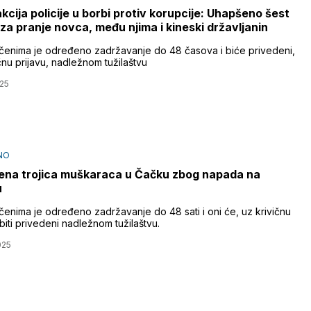
kcija policije u borbi protiv korupcije: Uhapšeno šest
za pranje novca, među njima i kineski državljanin
čenima je određeno zadržavanje do 48 časova i biće privedeni,
čnu prijavu, nadležnom tužilaštvu
25
NO
na trojica muškaraca u Čačku zbog napada na
u
čenima je određeno zadržavanje do 48 sati i oni će, uz krivičnu
 biti privedeni nadležnom tužilaštvu.
025