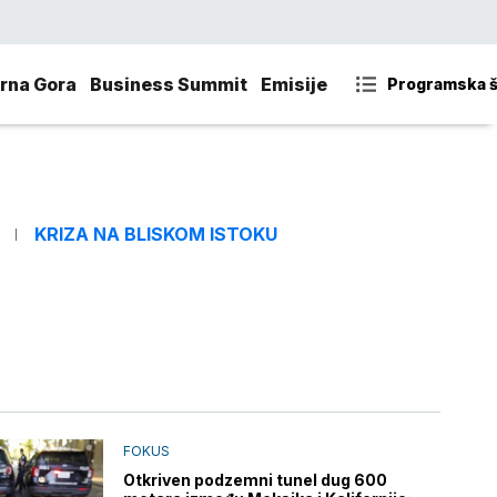
rna Gora
Business Summit
Emisije
Programska 
KRIZA NA BLISKOM ISTOKU
FOKUS
Otkriven podzemni tunel dug 600