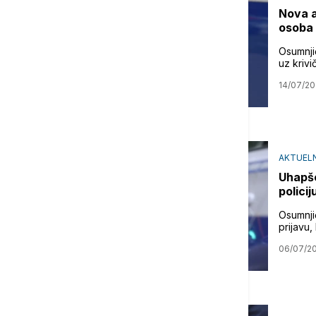
Nova a
osoba 
Osumnji
uz krivi
14/07/20
AKTUEL
Uhapše
policij
Osumnji
prijavu,
06/07/2