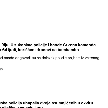
 Riju: U sukobima policije i bande Crvena komanda
o 64 ljudi, korišćeni dronovi sa bombamba
ci bande odgovorili su na dolazak policije paljbom iz vatrenog
25
ska policija uhapsila dvoje osumnjičenih u okviru
e pljačke u muzeju Luvr