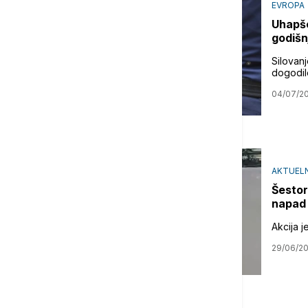
EVROPA
Uhapše
godišn
Silovan
dogodilo
04/07/2
AKTUEL
Šestor
napad 
Akcija je
29/06/2