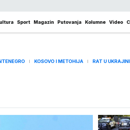
ultura
Sport
Magazin
Putovanja
Kolumne
Video
C
NTENEGRO
KOSOVO I METOHIJA
RAT U UKRAJINI