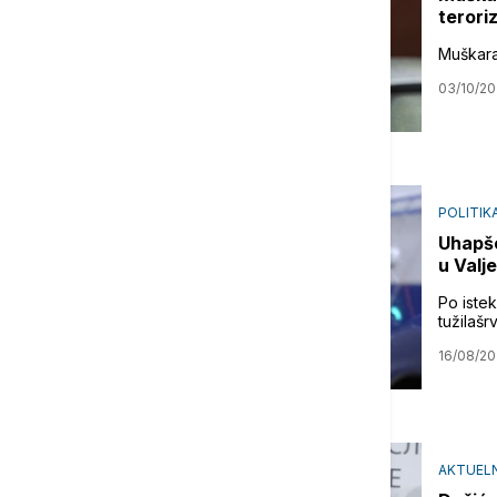
terori
Muškara
03/10/20
POLITIK
Uhapše
u Valj
Po iste
tužilašr
16/08/20
AKTUEL