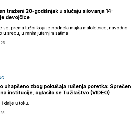
n traženi 20-godišnjak u slučaju silovanja 14-
je devojčice
je se, prema tužbi koju je podnela majka maloletnice, navodno
 u sredu, u ranim jutarnjim satima
025
NO
o uhapšeno zbog pokušaja rušenja poretka: Sprečen
na institucije, oglasilo se Tužilaštvo (VIDEO)
 i dalje u toku.
025