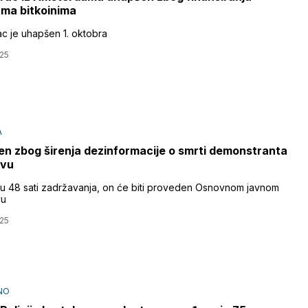
zma bitkoinima
c je uhapšen 1. oktobra
25
A
n zbog širenja dezinformacije o smrti demonstranta
evu
ku 48 sati zadržavanja, on će biti proveden Osnovnom javnom
vu
25
NO