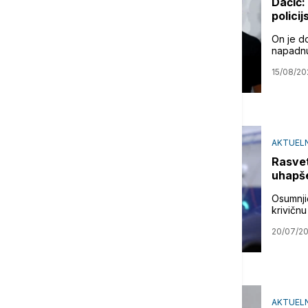
Dačić:
polici
On je d
napadnu
15/08/20
AKTUEL
Rasvet
uhapš
Osumnji
krivičnu
20/07/2
AKTUEL