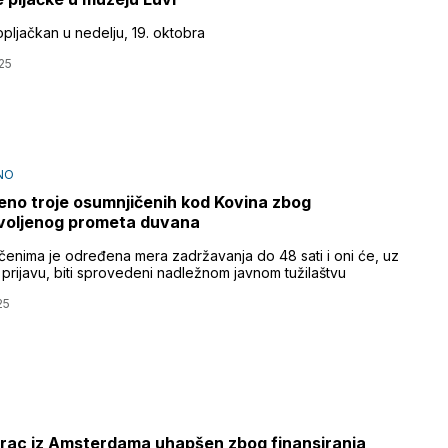
opljačkan u nedelju, 19. oktobra
25
NO
no troje osumnjičenih kod Kovina zbog
voljenog prometa duvana
čenima je određena mera zadržavanja do 48 sati i oni će, uz
 prijavu, biti sprovedeni nadležnom javnom tužilaštvu
25
ac iz Amsterdama uhapšen zbog finansiranja