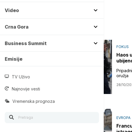
Video
Crna Gora
Business Summit
FOKUS
Haos u
Emisije
ubijen
Pripadni
oružja
TV Uživo
28/10/20
Najnovije vesti
Vremenska prognoza
EVROPA
Francu
istrag