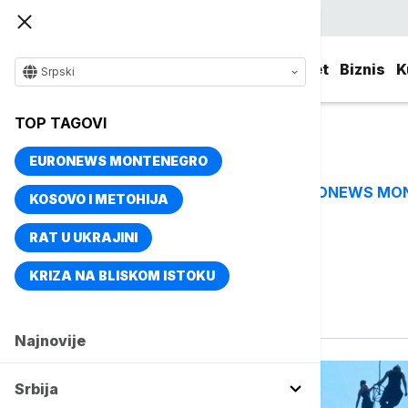
Srpski
Srbija
Evropa
Svet
Biznis
K
Srpski
TOP TAGOVI
EURONEWS MONTENEGRO
EURONEWS MO
TOP TAGOVI
KOSOVO I METOHIJA
RAT U UKRAJINI
Vise o temi
KRIZA NA BLISKOM ISTOKU
uhapšeni
Najnovije
Srbija