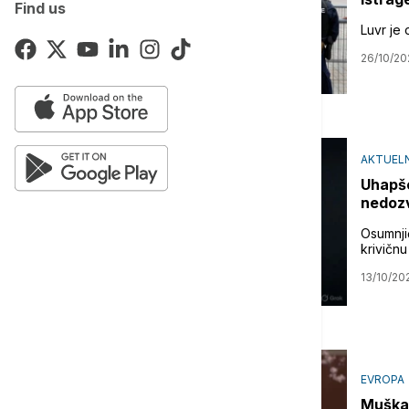
Find us
Luvr je 
26/10/20
AKTUEL
Uhapše
nedoz
Osumnji
krivičnu
13/10/20
EVROPA
Muškar