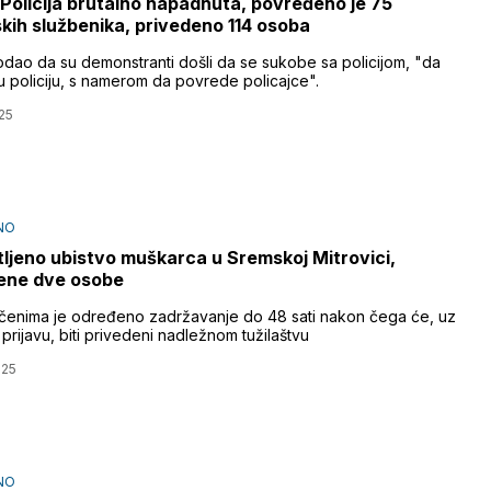
 Policija brutalno napadnuta, povređeno je 75
jskih službenika, privedeno 114 osoba
odao da su demonstranti došli da se sukobe sa policijom, "da
 policiju, s namerom da povrede policajce".
25
NO
ljeno ubistvo muškarca u Sremskoj Mitrovici,
ene dve osobe
čenima je određeno zadržavanje do 48 sati nakon čega će, uz
 prijavu, biti privedeni nadležnom tužilaštvu
025
NO