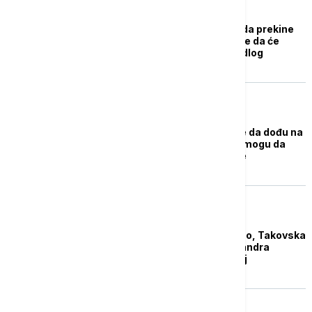
POLITIKA
Vučević pozvao Hrku da prekine
štrajk glađu: Nadam se da će
prihvatiti Vučićev predlog
POLITIKA
Jovanov: Koriste ljude da dođu na
vlast, na izborima ne mogu da
pobede, narod ih neće
AKTUELNO
Ispred Skupštine mirno, Takovska
i Bulevar kralja Aleksandra
prohodni za saobraćaj