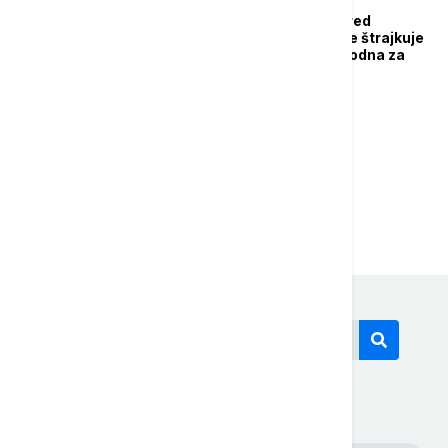
Kakva je situacija ispred
skupštine? Hrka i dalje štrajkuje
glađu, Takovska prohodna za
saobraćaj
1
2
Današnji tagovi