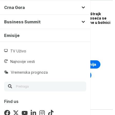
Crna Gora
POLITIKA
Dijana Hrka nastavlja štrajk
glađu: Prima infuzije, oseća se
Business Summit
dobro i odbija da ostane u bolnici
Emisije
TV Uživo
TOP TAGOVI
Najnovije vesti
Euronews Montenegro
Kosovo i Metohija
Vremenska prognoza
Rat u Ukrajini
Kriza na Bliskom istoku
Find us
Vise o temi