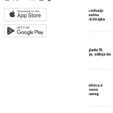
DRUŠTVO
Dijana Hrka ponovo na infuziji:
Otišla na pregled u privatnu
bolnicu, ne odustaje od štrajka
glađu
DRUŠTVO
Dijana Hrka štrajkuje glađu 15.
dan: Primila dve infuzije, odbija da
ostane u bolnici
POLITIKA
Oglasila se privatna bolnica o
stanju Dijane Hrke: Ponovo
primljena zbog pogoršanog
zdravstvenog stanja