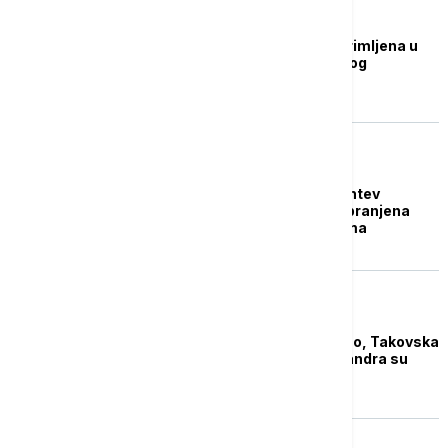
POLITIKA
Dijana Hrka ponovo primljena u
bolnicu zbog narušenog
zdravstvenog stanja
AKTUELNO
Delimično usvojen zahtev
tužilaštva, Štimcu zabranjena
poseta svim skupovima
AKTUELNO
Ispred Skupštine mirno, Takovska
i Bulevar kralja Aleksandra su
prohodni