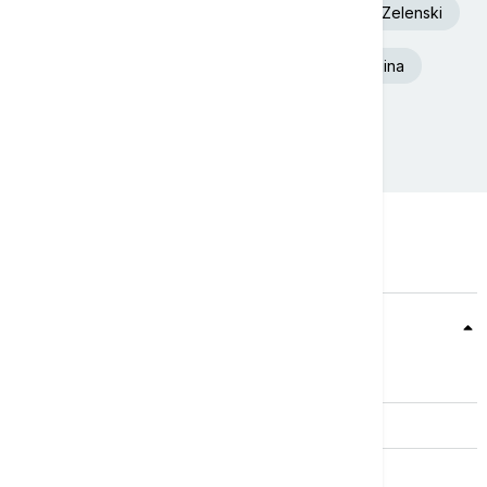
Euronews Srbija
Dunav
Volodimir Zelenski
Beograd
Toplotni talas
Ukrajina
Aleksandar Vučić
Požar
Teme
Srbija
Evropa
Svet
Biznis
Kultura
Sport