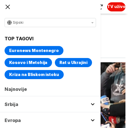
TV uživo
Srpski
TOP TAGOVI
Vise o temi
Dijana Hrka
Euronews Montenegro
Kosovo i Metohija
Rat u Ukrajini
Kriza na Bliskom istoku
Najnovije
Srbija
Evropa