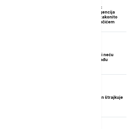
Ministarstvo odbrane:
Vojnobezbednosna agencija
utvrdila da je Hrka nezakonito
snimala razgovor s Vučićem
POLITIKA
Hrka: Nije mi dobro, ali neću
odustati od štrajka glađu
POLITIKA
Dijanu Hrku koja 11. dan štrajkuje
glađu posetio lekar
POLITIKA