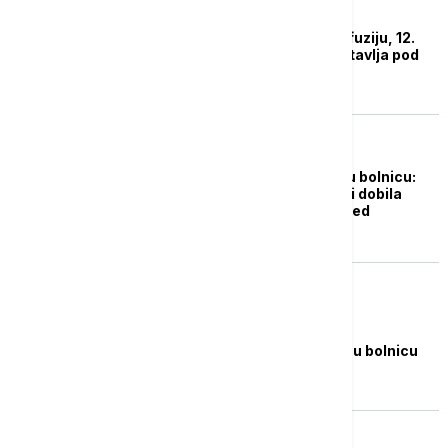
DRUŠTVO
Dijana Hrka primila infuziju, 12.
dan štrajka glađu nastavlja pod
nadzorom lekara
POLITIKA
Vučić o odlasku Hrke u bolnicu:
Važno da je prihvatila i dobila
terapiju, vraća se ispred
Skupštine Srbije
DRUŠTVO
Dijana Hrka primljena u bolnicu
AKTUELNO