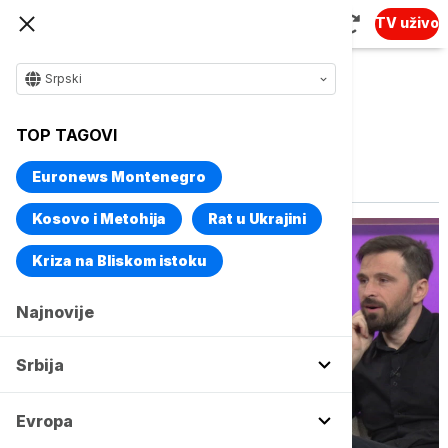
TV uživo
Srpski
TOP TAGOVI
Vise o temi
Puškin.Slučaji
Euronews Montenegro
Kosovo i Metohija
Rat u Ukrajini
Kriza na Bliskom istoku
Najnovije
Srbija
Evropa