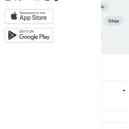
Euronews Srbija
Volodimir Zelenski
Aleksandar Vučić
Požar
Dunav
Srbija
Ukrajina
Deliblatska Peščara
Teme
Srbija
Evropa
Svet
Biznis
Kultura
Sport