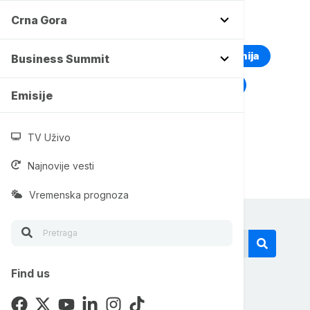
Crna Gora
TOP TAGOVI
Euronews Montenegro
Kosovo i Metohija
Business Summit
Rat u Ukrajini
Kriza na Bliskom istoku
Emisije
TV Uživo
Najnovije vesti
Vremenska prognoza
Find us
Današnji tagovi