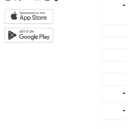
Teme
Srbija
Evropa
Svet
Biznis
Kultura
Sport
Magazin
Putovanja
Kolumne
Video
Crna Gora
Business Summit
Servisi
Kompanija