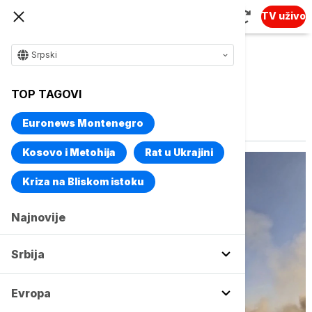
TV uživo
Srpski
TOP TAGOVI
Vise o temi
oporavak arsenala
Euronews Montenegro
Kosovo i Metohija
Rat u Ukrajini
Kriza na Bliskom istoku
Najnovije
Srbija
Evropa